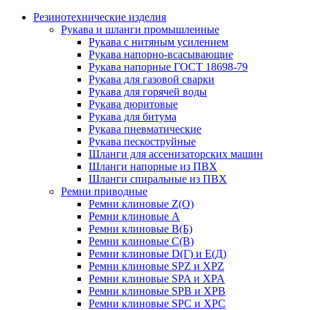
Резинотехнические изделия
Рукава и шланги промышленные
Рукава с нитяным усилением
Рукава напорно-всасывающие
Рукава напорные ГОСТ 18698-79
Рукава для газовой сварки
Рукава для горячей воды
Рукава дюритовые
Рукава для битума
Рукава пневматические
Рукава пескоструйные
Шланги для ассенизаторских машин
Шланги напорные из ПВХ
Шланги спиральные из ПВХ
Ремни приводные
Ремни клиновые Z(О)
Ремни клиновые А
Ремни клиновые В(Б)
Ремни клиновые С(В)
Ремни клиновые D(Г) и Е(Д)
Ремни клиновые SPZ и XPZ
Ремни клиновые SPA и XPA
Ремни клиновые SPB и XPB
Ремни клиновые SPC и XPC