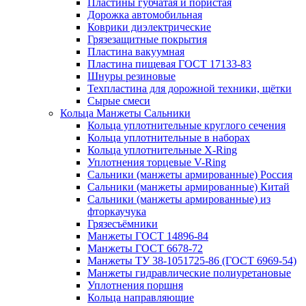
Пластины губчатая и пористая
Дорожка автомобильная
Коврики диэлектрические
Грязезащитные покрытия
Пластина вакуумная
Пластина пищевая ГОСТ 17133-83
Шнуры резиновые
Техпластина для дорожной техники, щётки
Сырые смеси
Кольца Манжеты Сальники
Кольца уплотнительные круглого сечения
Кольца уплотнительные в наборах
Кольца уплотнительные Х-Ring
Уплотнения торцевые V-Ring
Сальники (манжеты армированные) Россия
Сальники (манжеты армированные) Китай
Сальники (манжеты армированные) из
фторкаучука
Грязесъёмники
Манжеты ГОСТ 14896-84
Манжеты ГОСТ 6678-72
Манжеты ТУ 38-1051725-86 (ГОСТ 6969-54)
Манжеты гидравлические полиуретановые
Уплотнения поршня
Кольца направляющие