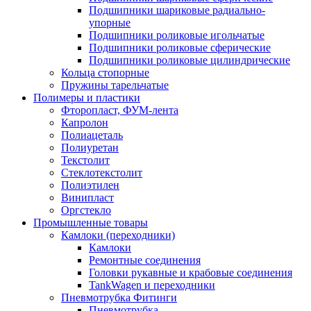
Подшипники шариковые радиально-
упорные
Подшипники роликовые игольчатые
Подшипники роликовые сферические
Подшипники роликовые цилиндрические
Кольца стопорные
Пружины тарельчатые
Полимеры и пластики
Фторопласт, ФУМ-лента
Капролон
Полиацеталь
Полиуретан
Текстолит
Стеклотекстолит
Полиэтилен
Винипласт
Оргстекло
Промышленные товары
Камлоки (переходники)
Камлоки
Ремонтные соединения
Головки рукавные и крабовые соединения
TankWagen и переходники
Пневмотрубка Фитинги
Пневмотрубка