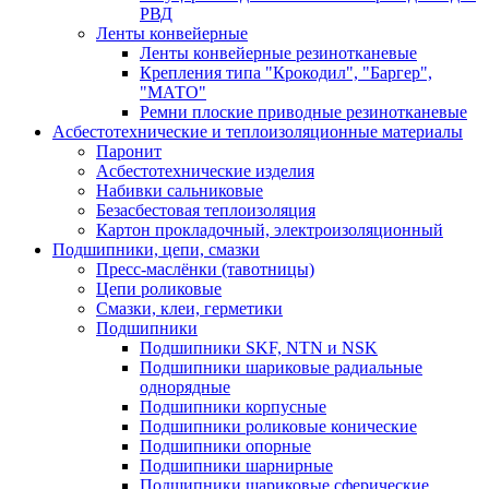
РВД
Ленты конвейерные
Ленты конвейерные резинотканевые
Крепления типа "Крокодил", "Баргер",
"МАТО"
Ремни плоские приводные резинотканевые
Асбестотехнические и теплоизоляционные материалы
Паронит
Асбестотехнические изделия
Набивки сальниковые
Безасбестовая теплоизоляция
Картон прокладочный, электроизоляционный
Подшипники, цепи, смазки
Пресс-маслёнки (тавотницы)
Цепи роликовые
Смазки, клеи, герметики
Подшипники
Подшипники SKF, NTN и NSK
Подшипники шариковые радиальные
однорядные
Подшипники корпусные
Подшипники роликовые конические
Подшипники опорные
Подшипники шарнирные
Подшипники шариковые сферические