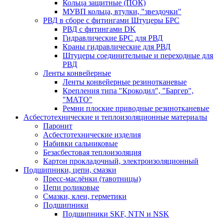
Кольца защитные (ПОК)
МУВП кольца, втулки, "звездочки"
РВД в сборе с фитингами Штуцеры БРС
РВД с фитингами DK
Гидравлические БРС для РВД
Краны гидравлические для РВД
Штуцеры соединительные и переходные для
РВД
Ленты конвейерные
Ленты конвейерные резинотканевые
Крепления типа "Крокодил", "Баргер",
"МАТО"
Ремни плоские приводные резинотканевые
Асбестотехнические и теплоизоляционные материалы
Паронит
Асбестотехнические изделия
Набивки сальниковые
Безасбестовая теплоизоляция
Картон прокладочный, электроизоляционный
Подшипники, цепи, смазки
Пресс-маслёнки (тавотницы)
Цепи роликовые
Смазки, клеи, герметики
Подшипники
Подшипники SKF, NTN и NSK