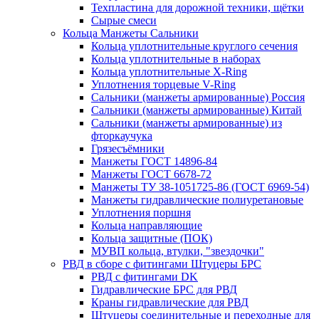
Техпластина для дорожной техники, щётки
Сырые смеси
Кольца Манжеты Сальники
Кольца уплотнительные круглого сечения
Кольца уплотнительные в наборах
Кольца уплотнительные Х-Ring
Уплотнения торцевые V-Ring
Сальники (манжеты армированные) Россия
Сальники (манжеты армированные) Китай
Сальники (манжеты армированные) из
фторкаучука
Грязесъёмники
Манжеты ГОСТ 14896-84
Манжеты ГОСТ 6678-72
Манжеты ТУ 38-1051725-86 (ГОСТ 6969-54)
Манжеты гидравлические полиуретановые
Уплотнения поршня
Кольца направляющие
Кольца защитные (ПОК)
МУВП кольца, втулки, "звездочки"
РВД в сборе с фитингами Штуцеры БРС
РВД с фитингами DK
Гидравлические БРС для РВД
Краны гидравлические для РВД
Штуцеры соединительные и переходные для