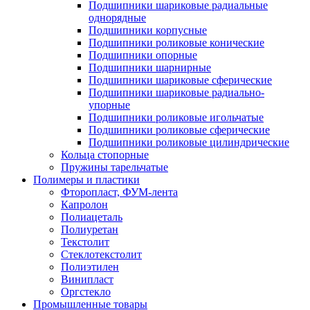
Подшипники шариковые радиальные
однорядные
Подшипники корпусные
Подшипники роликовые конические
Подшипники опорные
Подшипники шарнирные
Подшипники шариковые сферические
Подшипники шариковые радиально-
упорные
Подшипники роликовые игольчатые
Подшипники роликовые сферические
Подшипники роликовые цилиндрические
Кольца стопорные
Пружины тарельчатые
Полимеры и пластики
Фторопласт, ФУМ-лента
Капролон
Полиацеталь
Полиуретан
Текстолит
Стеклотекстолит
Полиэтилен
Винипласт
Оргстекло
Промышленные товары