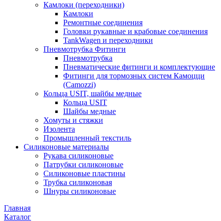
Камлоки (переходники)
Камлоки
Ремонтные соединения
Головки рукавные и крабовые соединения
TankWagen и переходники
Пневмотрубка Фитинги
Пневмотрубка
Пневматические фитинги и комплектующие
Фитинги для тормозных систем Камоцци
(Camozzi)
Кольца USIT, шайбы медные
Кольца USIT
Шайбы медные
Хомуты и стяжки
Изолента
Промышленный текстиль
Силиконовые материалы
Рукава силиконовые
Патрубки силиконовые
Силиконовые пластины
Трубка силиконовая
Шнуры силиконовые
Главная
Каталог