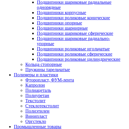
Подшипники шариковые радиальные
однорядные
Подшипники корпусные
Подшипники роликовые конические
Подшипники опорные
Подшипники шарнирные
Подшипники шариковые сферические
Подшипники шариковые радиально-
упорные
Подшипники роликовые игольчатые
Подшипники роликовые сферические
Подшипники роликовые цилиндрические
Кольца стопорные
Пружины тарельчатые
Полимеры и пластики
Фторопласт, ФУМ-лента
Капролон
Полиацеталь
Полиуретан
Текстолит
Стеклотекстолит
Полиэтилен
Винипласт
Оргстекло
Промышленные товары