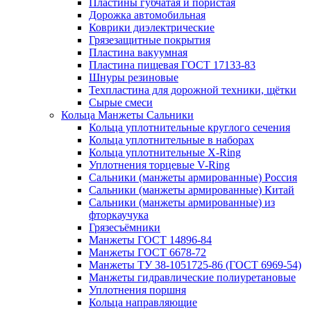
Пластины губчатая и пористая
Дорожка автомобильная
Коврики диэлектрические
Грязезащитные покрытия
Пластина вакуумная
Пластина пищевая ГОСТ 17133-83
Шнуры резиновые
Техпластина для дорожной техники, щётки
Сырые смеси
Кольца Манжеты Сальники
Кольца уплотнительные круглого сечения
Кольца уплотнительные в наборах
Кольца уплотнительные Х-Ring
Уплотнения торцевые V-Ring
Сальники (манжеты армированные) Россия
Сальники (манжеты армированные) Китай
Сальники (манжеты армированные) из
фторкаучука
Грязесъёмники
Манжеты ГОСТ 14896-84
Манжеты ГОСТ 6678-72
Манжеты ТУ 38-1051725-86 (ГОСТ 6969-54)
Манжеты гидравлические полиуретановые
Уплотнения поршня
Кольца направляющие