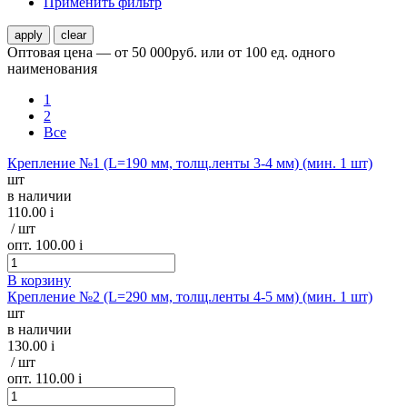
Применить фильтр
Оптовая цена — от 50 000руб. или от 100 ед. одного
наименования
1
2
Все
Крепление №1 (L=190 мм, толщ.ленты 3-4 мм) (мин. 1 шт)
шт
в наличии
110.00
i
/ шт
опт. 100.00
i
В корзину
Крепление №2 (L=290 мм, толщ.ленты 4-5 мм) (мин. 1 шт)
шт
в наличии
130.00
i
/ шт
опт. 110.00
i