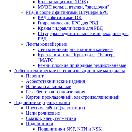
Кольца защитные (ПОК)
МУВП кольца, втулки, "звездочки"
РВД в сборе с фитингами Штуцеры БРС
РВД с фитингами DK
Гидравлические БРС для РВД
Краны гидравлические для РВД
Штуцеры соединительные и переходные для
РВД
Ленты конвейерные
Ленты конвейерные резинотканевые
Крепления типа "Крокодил", "Баргер",
"МАТО"
Ремни плоские приводные резинотканевые
Асбестотехнические и теплоизоляционные материалы
Паронит
Асбестотехнические изделия
Набивки сальниковые
Безасбестовая теплоизоляция
Картон прокладочный, электроизоляционный
Подшипники, цепи, смазки
Пресс-маслёнки (тавотницы)
Цепи роликовые
Смазки, клеи, герметики
Подшипники
Подшипники SKF, NTN и NSK