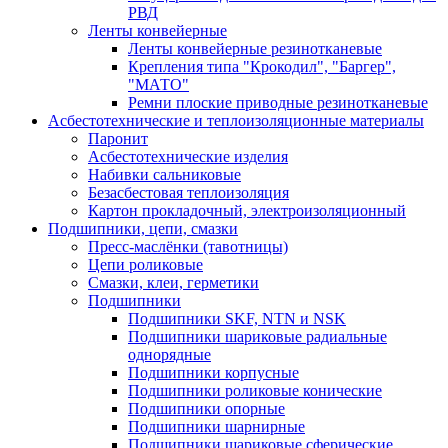
РВД
Ленты конвейерные
Ленты конвейерные резинотканевые
Крепления типа "Крокодил", "Баргер",
"МАТО"
Ремни плоские приводные резинотканевые
Асбестотехнические и теплоизоляционные материалы
Паронит
Асбестотехнические изделия
Набивки сальниковые
Безасбестовая теплоизоляция
Картон прокладочный, электроизоляционный
Подшипники, цепи, смазки
Пресс-маслёнки (тавотницы)
Цепи роликовые
Смазки, клеи, герметики
Подшипники
Подшипники SKF, NTN и NSK
Подшипники шариковые радиальные
однорядные
Подшипники корпусные
Подшипники роликовые конические
Подшипники опорные
Подшипники шарнирные
Подшипники шариковые сферические