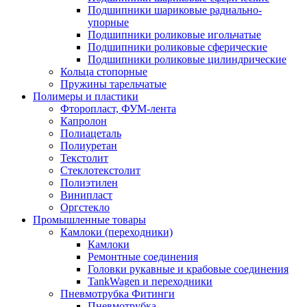
Подшипники шариковые радиально-
упорные
Подшипники роликовые игольчатые
Подшипники роликовые сферические
Подшипники роликовые цилиндрические
Кольца стопорные
Пружины тарельчатые
Полимеры и пластики
Фторопласт, ФУМ-лента
Капролон
Полиацеталь
Полиуретан
Текстолит
Стеклотекстолит
Полиэтилен
Винипласт
Оргстекло
Промышленные товары
Камлоки (переходники)
Камлоки
Ремонтные соединения
Головки рукавные и крабовые соединения
TankWagen и переходники
Пневмотрубка Фитинги
Пневмотрубка