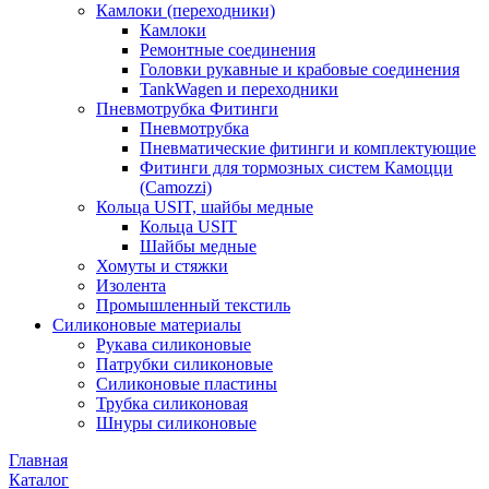
Камлоки (переходники)
Камлоки
Ремонтные соединения
Головки рукавные и крабовые соединения
TankWagen и переходники
Пневмотрубка Фитинги
Пневмотрубка
Пневматические фитинги и комплектующие
Фитинги для тормозных систем Камоцци
(Camozzi)
Кольца USIT, шайбы медные
Кольца USIT
Шайбы медные
Хомуты и стяжки
Изолента
Промышленный текстиль
Силиконовые материалы
Рукава силиконовые
Патрубки силиконовые
Силиконовые пластины
Трубка силиконовая
Шнуры силиконовые
Главная
Каталог