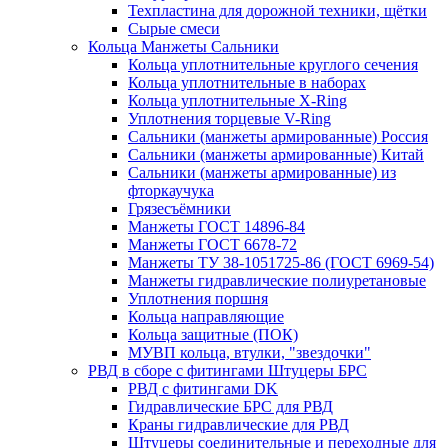
Техпластина для дорожной техники, щётки
Сырые смеси
Кольца Манжеты Сальники
Кольца уплотнительные круглого сечения
Кольца уплотнительные в наборах
Кольца уплотнительные Х-Ring
Уплотнения торцевые V-Ring
Сальники (манжеты армированные) Россия
Сальники (манжеты армированные) Китай
Сальники (манжеты армированные) из
фторкаучука
Грязесъёмники
Манжеты ГОСТ 14896-84
Манжеты ГОСТ 6678-72
Манжеты ТУ 38-1051725-86 (ГОСТ 6969-54)
Манжеты гидравлические полиуретановые
Уплотнения поршня
Кольца направляющие
Кольца защитные (ПОК)
МУВП кольца, втулки, "звездочки"
РВД в сборе с фитингами Штуцеры БРС
РВД с фитингами DK
Гидравлические БРС для РВД
Краны гидравлические для РВД
Штуцеры соединительные и переходные для