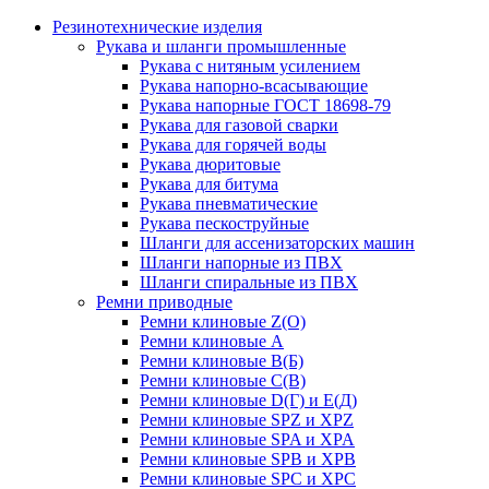
Резинотехнические изделия
Рукава и шланги промышленные
Рукава с нитяным усилением
Рукава напорно-всасывающие
Рукава напорные ГОСТ 18698-79
Рукава для газовой сварки
Рукава для горячей воды
Рукава дюритовые
Рукава для битума
Рукава пневматические
Рукава пескоструйные
Шланги для ассенизаторских машин
Шланги напорные из ПВХ
Шланги спиральные из ПВХ
Ремни приводные
Ремни клиновые Z(О)
Ремни клиновые А
Ремни клиновые В(Б)
Ремни клиновые С(В)
Ремни клиновые D(Г) и Е(Д)
Ремни клиновые SPZ и XPZ
Ремни клиновые SPA и XPA
Ремни клиновые SPB и XPB
Ремни клиновые SPC и XPC