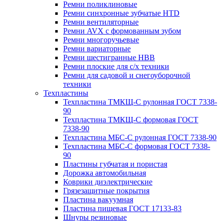
Ремни поликлиновые
Ремни синхронные зубчатые HTD
Ремни вентиляторные
Ремни AVX с формованным зубом
Ремни многоручьевые
Ремни вариаторные
Ремни шестигранные HBB
Ремни плоские для с/х техники
Ремни для садовой и снегоуборочной
техники
Техпластины
Техпластина ТМКЩ-С рулонная ГОСТ 7338-
90
Техпластина ТМКЩ-С формовая ГОСТ
7338-90
Техпластина МБС-С рулонная ГОСТ 7338-90
Техпластина МБС-С формовая ГОСТ 7338-
90
Пластины губчатая и пористая
Дорожка автомобильная
Коврики диэлектрические
Грязезащитные покрытия
Пластина вакуумная
Пластина пищевая ГОСТ 17133-83
Шнуры резиновые