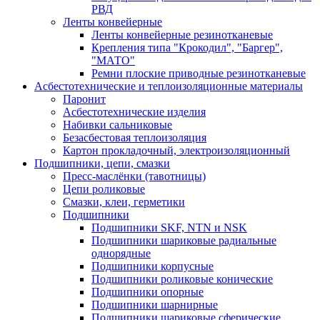
РВД
Ленты конвейерные
Ленты конвейерные резинотканевые
Крепления типа "Крокодил", "Баргер",
"МАТО"
Ремни плоские приводные резинотканевые
Асбестотехнические и теплоизоляционные материалы
Паронит
Асбестотехнические изделия
Набивки сальниковые
Безасбестовая теплоизоляция
Картон прокладочный, электроизоляционный
Подшипники, цепи, смазки
Пресс-маслёнки (тавотницы)
Цепи роликовые
Смазки, клеи, герметики
Подшипники
Подшипники SKF, NTN и NSK
Подшипники шариковые радиальные
однорядные
Подшипники корпусные
Подшипники роликовые конические
Подшипники опорные
Подшипники шарнирные
Подшипники шариковые сферические