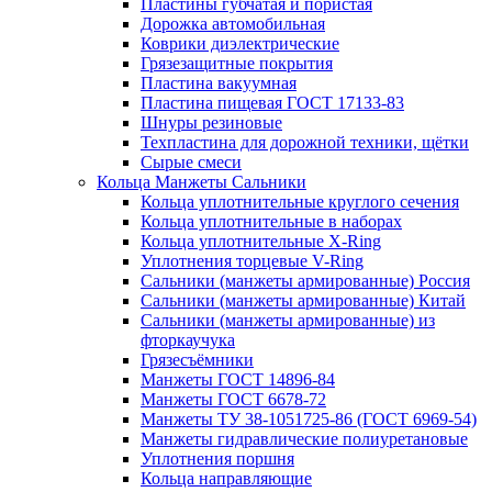
Пластины губчатая и пористая
Дорожка автомобильная
Коврики диэлектрические
Грязезащитные покрытия
Пластина вакуумная
Пластина пищевая ГОСТ 17133-83
Шнуры резиновые
Техпластина для дорожной техники, щётки
Сырые смеси
Кольца Манжеты Сальники
Кольца уплотнительные круглого сечения
Кольца уплотнительные в наборах
Кольца уплотнительные Х-Ring
Уплотнения торцевые V-Ring
Сальники (манжеты армированные) Россия
Сальники (манжеты армированные) Китай
Сальники (манжеты армированные) из
фторкаучука
Грязесъёмники
Манжеты ГОСТ 14896-84
Манжеты ГОСТ 6678-72
Манжеты ТУ 38-1051725-86 (ГОСТ 6969-54)
Манжеты гидравлические полиуретановые
Уплотнения поршня
Кольца направляющие