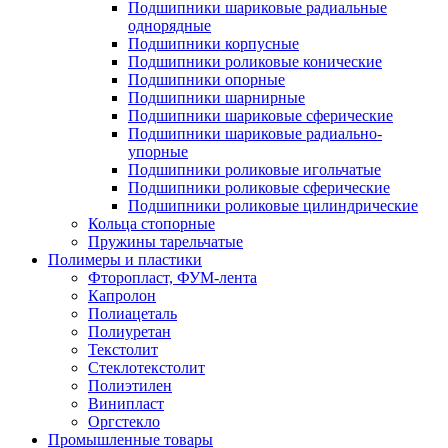
Подшипники шариковые радиальные
однорядные
Подшипники корпусные
Подшипники роликовые конические
Подшипники опорные
Подшипники шарнирные
Подшипники шариковые сферические
Подшипники шариковые радиально-
упорные
Подшипники роликовые игольчатые
Подшипники роликовые сферические
Подшипники роликовые цилиндрические
Кольца стопорные
Пружины тарельчатые
Полимеры и пластики
Фторопласт, ФУМ-лента
Капролон
Полиацеталь
Полиуретан
Текстолит
Стеклотекстолит
Полиэтилен
Винипласт
Оргстекло
Промышленные товары