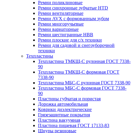
Ремни поликлиновые
Ремни синхронные зубчатые HTD
Ремни вентиляторные
Ремни AVX с формованным зубом
Ремни многоручьевые
Ремни вариаторные
Ремни шестигранные HBB
Ремни плоские для с/х техники
Ремни для садовой и снегоуборочной
техники
Техпластины
Техпластина ТМКЩ-С рулонная ГОСТ 7338-
90
Техпластина ТМКЩ-С формовая ГОСТ
7338-90
Техпластина МБС-С рулонная ГОСТ 7338-90
Техпластина МБС-С формовая ГОСТ 7338-
90
Пластины губчатая и пористая
Дорожка автомобильная
Коврики диэлектрические
Грязезащитные покрытия
Пластина вакуумная
Пластина пищевая ГОСТ 17133-83
Шнуры резиновые