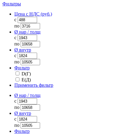
Фильтры
Цена с НДС (руб.)
с
по
Ø нар / толщ
с
по
Ø внутр
с
по
Фильтр
D(Г)
Е(Д)
Применить фильтр
Ø нар / толщ
с
по
Ø внутр
с
по
Фильтр