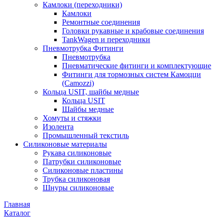
Камлоки (переходники)
Камлоки
Ремонтные соединения
Головки рукавные и крабовые соединения
TankWagen и переходники
Пневмотрубка Фитинги
Пневмотрубка
Пневматические фитинги и комплектующие
Фитинги для тормозных систем Камоцци
(Camozzi)
Кольца USIT, шайбы медные
Кольца USIT
Шайбы медные
Хомуты и стяжки
Изолента
Промышленный текстиль
Силиконовые материалы
Рукава силиконовые
Патрубки силиконовые
Силиконовые пластины
Трубка силиконовая
Шнуры силиконовые
Главная
Каталог