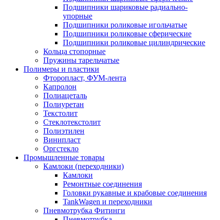
Подшипники шариковые радиально-
упорные
Подшипники роликовые игольчатые
Подшипники роликовые сферические
Подшипники роликовые цилиндрические
Кольца стопорные
Пружины тарельчатые
Полимеры и пластики
Фторопласт, ФУМ-лента
Капролон
Полиацеталь
Полиуретан
Текстолит
Стеклотекстолит
Полиэтилен
Винипласт
Оргстекло
Промышленные товары
Камлоки (переходники)
Камлоки
Ремонтные соединения
Головки рукавные и крабовые соединения
TankWagen и переходники
Пневмотрубка Фитинги
Пневмотрубка