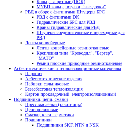
Кольца защитные (ПОК)
МУВП кольца, втулки, "звездочки"
РВД в сборе с фитингами Штуцеры БРС
РВД с фитингами DK
Гидравлические БРС для РВД
Краны гидравлические для РВД
Штуцеры соединительные и переходные для
РВД
Ленты конвейерные
Ленты конвейерные резинотканевые
Крепления типа "Крокодил", "Баргер",
"МАТО"
Ремни плоские приводные резинотканевые
Асбестотехнические и теплоизоляционные материалы
Паронит
Асбестотехнические изделия
Набивки сальниковые
Безасбестовая теплоизоляция
Картон прокладочный, электроизоляционный
Подшипники, цепи, смазки
Пресс-маслёнки (тавотницы)
Цепи роликовые
Смазки, клеи, герметики
Подшипники
Подшипники SKF, NTN и NSK