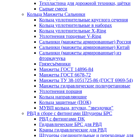
Техпластина для дорожной техники, щётки
Сырые смеси
Кольца Манжеты Сальники
Кольца уплотнительные круглого сечения
Кольца уплотнительные в наборах
Кольца уплотнительные Х-Ring
Уплотнения торцевые V-Ring
Сальники (манжеты армированные) Россия
Сальники (манжеты армированные) Китай
Сальники (манжеты армированные) из
фторкаучука
Грязесъёмники
Манжеты ГОСТ 14896-84
Манжеты ГОСТ 6678-72
Манжеты ТУ 38-1051725-86 (ГОСТ 6969-54)
Манжеты гидравлические полиуретановые
Уплотнения поршня
Кольца направляющие
Кольца защитные (ПОК)
МУВП кольца, втулки, "звездочки"
РВД в сборе с фитингами Штуцеры БРС
РВД с фитингами DK
Гидравлические БРС для РВД
Краны гидравлические для РВД
Штуцеры соединительные и переходные для