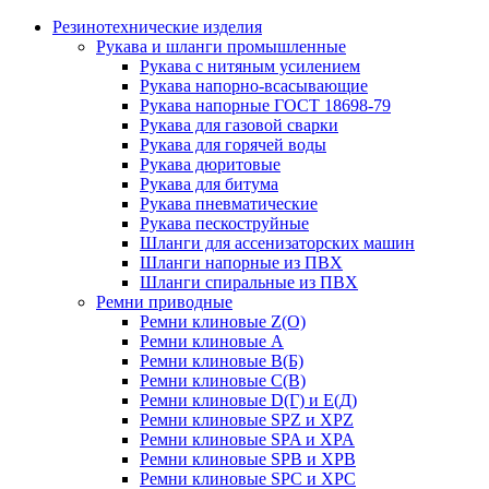
Резинотехнические изделия
Рукава и шланги промышленные
Рукава с нитяным усилением
Рукава напорно-всасывающие
Рукава напорные ГОСТ 18698-79
Рукава для газовой сварки
Рукава для горячей воды
Рукава дюритовые
Рукава для битума
Рукава пневматические
Рукава пескоструйные
Шланги для ассенизаторских машин
Шланги напорные из ПВХ
Шланги спиральные из ПВХ
Ремни приводные
Ремни клиновые Z(О)
Ремни клиновые А
Ремни клиновые В(Б)
Ремни клиновые С(В)
Ремни клиновые D(Г) и Е(Д)
Ремни клиновые SPZ и XPZ
Ремни клиновые SPA и XPA
Ремни клиновые SPB и XPB
Ремни клиновые SPC и XPC