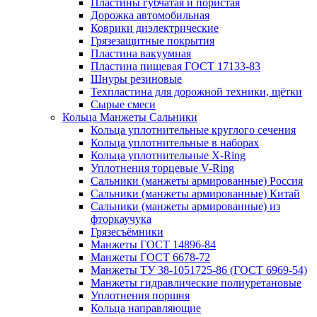
Пластины губчатая и пористая
Дорожка автомобильная
Коврики диэлектрические
Грязезащитные покрытия
Пластина вакуумная
Пластина пищевая ГОСТ 17133-83
Шнуры резиновые
Техпластина для дорожной техники, щётки
Сырые смеси
Кольца Манжеты Сальники
Кольца уплотнительные круглого сечения
Кольца уплотнительные в наборах
Кольца уплотнительные Х-Ring
Уплотнения торцевые V-Ring
Сальники (манжеты армированные) Россия
Сальники (манжеты армированные) Китай
Сальники (манжеты армированные) из
фторкаучука
Грязесъёмники
Манжеты ГОСТ 14896-84
Манжеты ГОСТ 6678-72
Манжеты ТУ 38-1051725-86 (ГОСТ 6969-54)
Манжеты гидравлические полиуретановые
Уплотнения поршня
Кольца направляющие