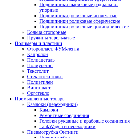
Подшипники шариковые радиально-
упорные
Подшипники роликовые игольчатые
Подшипники роликовые сферические
Подшипники роликовые цилиндрические
Кольца стопорные
Пружины тарельчатые
Полимеры и пластики
Фторопласт, ФУМ-лента
Капролон
Полиацеталь
Полиуретан
Текстолит
Стеклотекстолит
Полиэтилен
Винипласт
Оргстекло
Промышленные товары
Камлоки (переходники)
Камлоки
Ремонтные соединения
Головки рукавные и крабовые соединения
TankWagen и переходники
Пневмотрубка Фитинги
Пневмотрубка