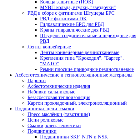
Кольца защитные (ПОК)
МУВП кольца, втулки, "звездочки"
РВД в сборе с фитингами Штуцеры БРС
РВД с фитингами DK
Гидравлические БРС для РВД
Краны гидравлические для РВД
Штуцеры соединительные и переходные для
РВД
Ленты конвейерные
Ленты конвейерные резинотканевые
Крепления типа "Крокодил", "Баргер",
"МАТО"
Ремни плоские приводные резинотканевые
Асбестотехнические и теплоизоляционные материалы
Паронит
Асбестотехнические изделия
Набивки сальниковые
Безасбестовая теплоизоляция
Картон прокладочный, электроизоляционный
Подшипники, цепи, смазки
Пресс-маслёнки (тавотницы)
Цепи роликовые
Смазки, клеи, герметики
Подшипники
Подшипники SKF, NTN и NSK