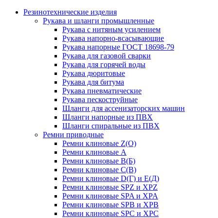
Резинотехнические изделия
Рукава и шланги промышленные
Рукава с нитяным усилением
Рукава напорно-всасывающие
Рукава напорные ГОСТ 18698-79
Рукава для газовой сварки
Рукава для горячей воды
Рукава дюритовые
Рукава для битума
Рукава пневматические
Рукава пескоструйные
Шланги для ассенизаторских машин
Шланги напорные из ПВХ
Шланги спиральные из ПВХ
Ремни приводные
Ремни клиновые Z(О)
Ремни клиновые А
Ремни клиновые В(Б)
Ремни клиновые С(В)
Ремни клиновые D(Г) и Е(Д)
Ремни клиновые SPZ и XPZ
Ремни клиновые SPA и XPA
Ремни клиновые SPB и XPB
Ремни клиновые SPC и XPC