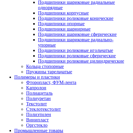
Подшипники шариковые радиальные
однорядные
Подшипники корпусные
Подшипники роликовые конические
Подшипники опорные
Подшипники шарнирные
Подшипники шариковые сферические
Подшипники шариковые радиально-
упорные
Подшипники роликовые игольчатые
Подшипники роликовые сферические
Подшипники роликовые цилиндрические
Кольца стопорные
Пружины тарельчатые
Полимеры и пластики
Фторопласт, ФУМ-лента
Капролон
Полиацеталь
Полиуретан
Текстолит
Стеклотекстолит
Полиэтилен
Винипласт
Оргстекло
Промышленные товары