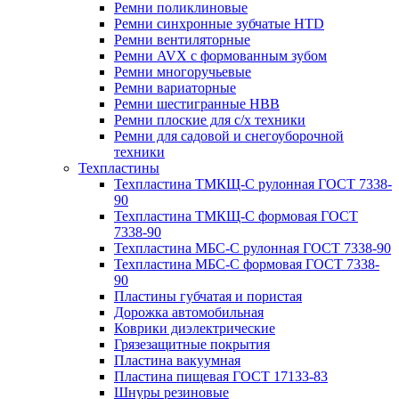
Ремни поликлиновые
Ремни синхронные зубчатые HTD
Ремни вентиляторные
Ремни AVX с формованным зубом
Ремни многоручьевые
Ремни вариаторные
Ремни шестигранные HBB
Ремни плоские для с/х техники
Ремни для садовой и снегоуборочной
техники
Техпластины
Техпластина ТМКЩ-С рулонная ГОСТ 7338-
90
Техпластина ТМКЩ-С формовая ГОСТ
7338-90
Техпластина МБС-С рулонная ГОСТ 7338-90
Техпластина МБС-С формовая ГОСТ 7338-
90
Пластины губчатая и пористая
Дорожка автомобильная
Коврики диэлектрические
Грязезащитные покрытия
Пластина вакуумная
Пластина пищевая ГОСТ 17133-83
Шнуры резиновые