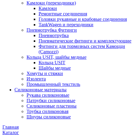
Камлоки (переходники)
Камлоки
Ремонтные соединения
Головки рукавные и крабовые соединения
TankWagen и переходники
Пневмотрубка Фитинги
Пневмотрубка
Пневматические фитинги и комплектующие
Фитинги для тормозных систем Камоцци
(Camozzi)
Кольца USIT, шайбы медные
Кольца USIT
Шайбы медные
Хомуты и стяжки
Изолента
Промышленный текстиль
Силиконовые материалы
Рукава силиконовые
Патрубки силиконовые
Силиконовые пластины
Трубка силиконовая
Шнуры силиконовые
Главная
Каталог