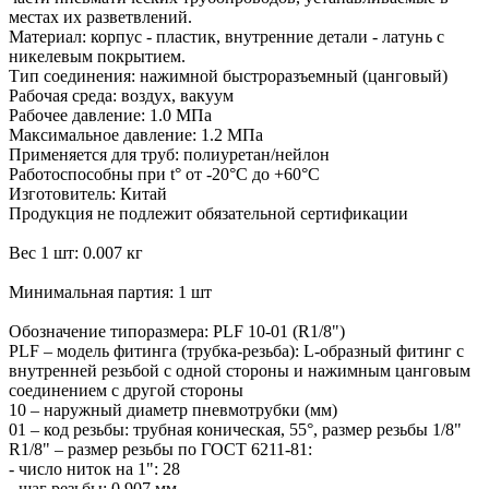
местах их разветвлений.
Материал: корпус - пластик, внутренние детали - латунь с
никелевым покрытием.
Тип соединения: нажимной быстроразъемный (цанговый)
Рабочая среда: воздух, вакуум
Рабочее давление: 1.0 МПа
Максимальное давление: 1.2 МПа
Применяется для труб: полиуретан/нейлон
Работоспособны при t° от -20°С до +60°С
Изготовитель: Китай
Продукция не подлежит обязательной сертификации
Вес 1 шт: 0.007 кг
Минимальная партия: 1 шт
Обозначение типоразмера: PLF 10-01 (R1/8")
PLF – модель фитинга (трубка-резьба): L-образный фитинг с
внутренней резьбой с одной стороны и нажимным цанговым
соединением с другой стороны
10 – наружный диаметр пневмотрубки (мм)
01 – код резьбы: трубная коническая, 55°, размер резьбы 1/8"
R1/8" – размер резьбы по ГОСТ 6211-81:
- число ниток на 1": 28
- шаг резьбы: 0.907 мм