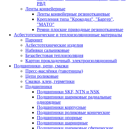
РВД
Ленты конвейерные
Ленты конвейерные резинотканевые
Крепления типа "Крокодил", "Баргер",
"МАТО"
Ремни плоские приводные резинотканевые
Асбестотехнические и теплоизоляционные материалы
Паронит
Асбестотехнические изделия
Набивки сальниковые
Безасбестовая теплоизоляция
Картон прокладочный, электроизоляционный
Подшипники, цепи, смазки
Пресс-маслёнки (тавотницы)
Цепи роликовые
Смазки, клеи, герметики
Подшипники
Подшипники SKF, NTN и NSK
Подшипники шариковые радиальные
однорядные
Подшипники корпусные
Подшипники роликовые конические
Подшипники опорные
Подшипники шарнирные
Подшипники шариковые сферические