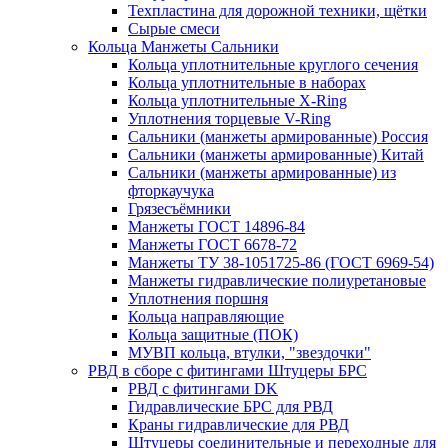
Техпластина для дорожной техники, щётки
Сырые смеси
Кольца Манжеты Сальники
Кольца уплотнительные круглого сечения
Кольца уплотнительные в наборах
Кольца уплотнительные Х-Ring
Уплотнения торцевые V-Ring
Сальники (манжеты армированные) Россия
Сальники (манжеты армированные) Китай
Сальники (манжеты армированные) из
фторкаучука
Грязесъёмники
Манжеты ГОСТ 14896-84
Манжеты ГОСТ 6678-72
Манжеты ТУ 38-1051725-86 (ГОСТ 6969-54)
Манжеты гидравлические полиуретановые
Уплотнения поршня
Кольца направляющие
Кольца защитные (ПОК)
МУВП кольца, втулки, "звездочки"
РВД в сборе с фитингами Штуцеры БРС
РВД с фитингами DK
Гидравлические БРС для РВД
Краны гидравлические для РВД
Штуцеры соединительные и переходные для