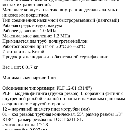
местах их разветвлений.
Материал: корпус - пластик, внутренние детали - латунь с
никелевым покрытием.
Тип соединения: нажимной быстроразъемный (цанговый)
Рабочая среда: воздух, вакуум
Рабочее давление: 1.0 МПа
Максимальное давление: 1.2 МПа
Применяется для труб: полиуретан/нейлон
Работоспособны при t° от -20°С до +60°С
Изготовитель: Китай
Продукция не подлежит обязательной сертификации
Вес 1 шт: 0.017 кг
Минимальная партия: 1 шт
Обозначение типоразмера: PLF 12-01 (R1/8")
PLF – модель фитинга (трубка-резьба): L-образный фитинг с
внутренней резьбой с одной стороны и нажимным цанговым
соединением с другой стороны
12 – наружный диаметр пневмотрубки (мм)
01 – код резьбы: трубная коническая, 55°, размер резьбы 1/8"
R1/8" – размер резьбы по ГОСТ 6211-81:
- число ниток на 1": 28
- шаг резьбы: 0.907 мм