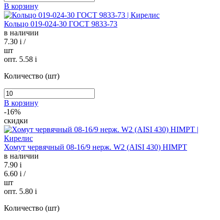
В корзину
Кольцо 019-024-30 ГОСТ 9833-73
в наличии
7.30
i
/
шт
опт. 5.58
i
Количество (шт)
В корзину
-16%
скидки
Хомут червячный 08-16/9 нерж. W2 (AISI 430) HIMPT
в наличии
7.90
i
6.60
i
/
шт
опт. 5.80
i
Количество (шт)