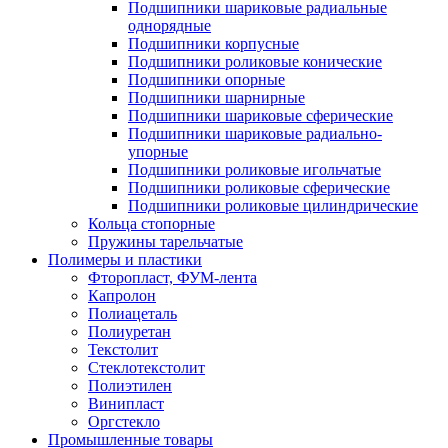
Подшипники шариковые радиальные
однорядные
Подшипники корпусные
Подшипники роликовые конические
Подшипники опорные
Подшипники шарнирные
Подшипники шариковые сферические
Подшипники шариковые радиально-
упорные
Подшипники роликовые игольчатые
Подшипники роликовые сферические
Подшипники роликовые цилиндрические
Кольца стопорные
Пружины тарельчатые
Полимеры и пластики
Фторопласт, ФУМ-лента
Капролон
Полиацеталь
Полиуретан
Текстолит
Стеклотекстолит
Полиэтилен
Винипласт
Оргстекло
Промышленные товары