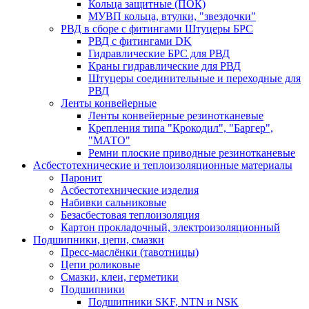
Кольца защитные (ПОК)
МУВП кольца, втулки, "звездочки"
РВД в сборе с фитингами Штуцеры БРС
РВД с фитингами DK
Гидравлические БРС для РВД
Краны гидравлические для РВД
Штуцеры соединительные и переходные для
РВД
Ленты конвейерные
Ленты конвейерные резинотканевые
Крепления типа "Крокодил", "Баргер",
"МАТО"
Ремни плоские приводные резинотканевые
Асбестотехнические и теплоизоляционные материалы
Паронит
Асбестотехнические изделия
Набивки сальниковые
Безасбестовая теплоизоляция
Картон прокладочный, электроизоляционный
Подшипники, цепи, смазки
Пресс-маслёнки (тавотницы)
Цепи роликовые
Смазки, клеи, герметики
Подшипники
Подшипники SKF, NTN и NSK