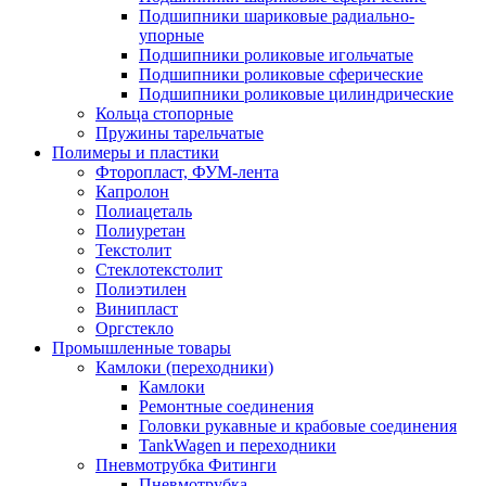
Подшипники шариковые радиально-
упорные
Подшипники роликовые игольчатые
Подшипники роликовые сферические
Подшипники роликовые цилиндрические
Кольца стопорные
Пружины тарельчатые
Полимеры и пластики
Фторопласт, ФУМ-лента
Капролон
Полиацеталь
Полиуретан
Текстолит
Стеклотекстолит
Полиэтилен
Винипласт
Оргстекло
Промышленные товары
Камлоки (переходники)
Камлоки
Ремонтные соединения
Головки рукавные и крабовые соединения
TankWagen и переходники
Пневмотрубка Фитинги
Пневмотрубка