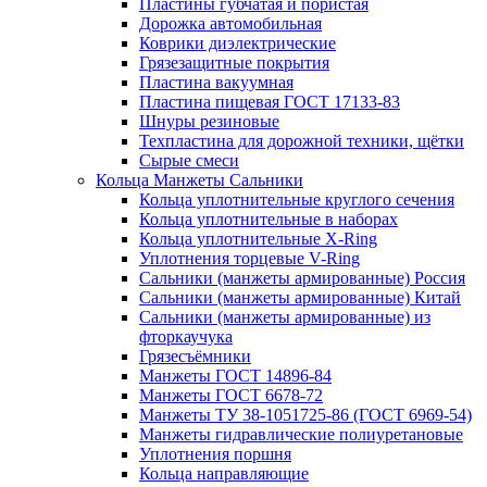
Пластины губчатая и пористая
Дорожка автомобильная
Коврики диэлектрические
Грязезащитные покрытия
Пластина вакуумная
Пластина пищевая ГОСТ 17133-83
Шнуры резиновые
Техпластина для дорожной техники, щётки
Сырые смеси
Кольца Манжеты Сальники
Кольца уплотнительные круглого сечения
Кольца уплотнительные в наборах
Кольца уплотнительные Х-Ring
Уплотнения торцевые V-Ring
Сальники (манжеты армированные) Россия
Сальники (манжеты армированные) Китай
Сальники (манжеты армированные) из
фторкаучука
Грязесъёмники
Манжеты ГОСТ 14896-84
Манжеты ГОСТ 6678-72
Манжеты ТУ 38-1051725-86 (ГОСТ 6969-54)
Манжеты гидравлические полиуретановые
Уплотнения поршня
Кольца направляющие