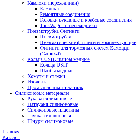
Камлоки (переходники)
Камлоки
Ремонтные соединения
Головки рукавные и крабовые соединения
TankWagen и переходники
Пневмотрубка Фитинги
Пневмотрубка
Пневматические фитинги и комплектующие
Фитинги для тормозных систем Камоцци
(Camozzi)
Кольца USIT, шайбы медные
Кольца USIT
Шайбы медные
Хомуты и стяжки
Изолента
Промышленный текстиль
Силиконовые материалы
Рукава силиконовые
Патрубки силиконовые
Силиконовые пластины
Трубка силиконовая
Шнуры силиконовые
Главная
Каталог