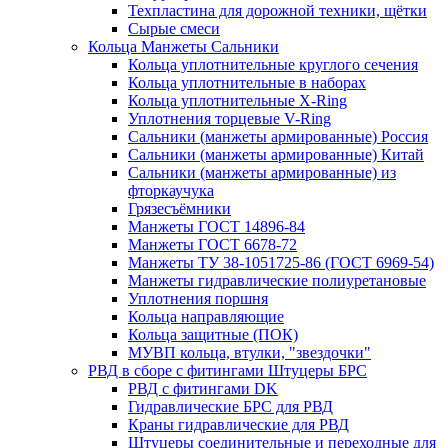
Техпластина для дорожной техники, щётки
Сырые смеси
Кольца Манжеты Сальники
Кольца уплотнительные круглого сечения
Кольца уплотнительные в наборах
Кольца уплотнительные Х-Ring
Уплотнения торцевые V-Ring
Сальники (манжеты армированные) Россия
Сальники (манжеты армированные) Китай
Сальники (манжеты армированные) из
фторкаучука
Грязесъёмники
Манжеты ГОСТ 14896-84
Манжеты ГОСТ 6678-72
Манжеты ТУ 38-1051725-86 (ГОСТ 6969-54)
Манжеты гидравлические полиуретановые
Уплотнения поршня
Кольца направляющие
Кольца защитные (ПОК)
МУВП кольца, втулки, "звездочки"
РВД в сборе с фитингами Штуцеры БРС
РВД с фитингами DK
Гидравлические БРС для РВД
Краны гидравлические для РВД
Штуцеры соединительные и переходные для