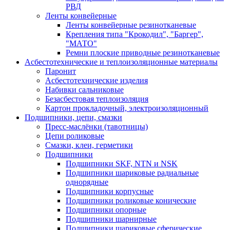
РВД
Ленты конвейерные
Ленты конвейерные резинотканевые
Крепления типа "Крокодил", "Баргер",
"МАТО"
Ремни плоские приводные резинотканевые
Асбестотехнические и теплоизоляционные материалы
Паронит
Асбестотехнические изделия
Набивки сальниковые
Безасбестовая теплоизоляция
Картон прокладочный, электроизоляционный
Подшипники, цепи, смазки
Пресс-маслёнки (тавотницы)
Цепи роликовые
Смазки, клеи, герметики
Подшипники
Подшипники SKF, NTN и NSK
Подшипники шариковые радиальные
однорядные
Подшипники корпусные
Подшипники роликовые конические
Подшипники опорные
Подшипники шарнирные
Подшипники шариковые сферические