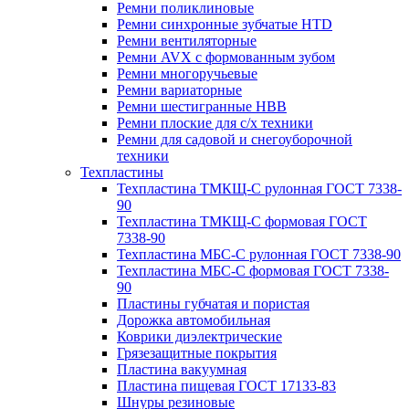
Ремни поликлиновые
Ремни синхронные зубчатые HTD
Ремни вентиляторные
Ремни AVX с формованным зубом
Ремни многоручьевые
Ремни вариаторные
Ремни шестигранные HBB
Ремни плоские для с/х техники
Ремни для садовой и снегоуборочной
техники
Техпластины
Техпластина ТМКЩ-С рулонная ГОСТ 7338-
90
Техпластина ТМКЩ-С формовая ГОСТ
7338-90
Техпластина МБС-С рулонная ГОСТ 7338-90
Техпластина МБС-С формовая ГОСТ 7338-
90
Пластины губчатая и пористая
Дорожка автомобильная
Коврики диэлектрические
Грязезащитные покрытия
Пластина вакуумная
Пластина пищевая ГОСТ 17133-83
Шнуры резиновые