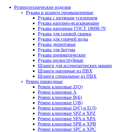
Резинотехнические изделия
Рукава и шланги промышленные
Рукава с нитяным усилением
Рукава напорно-всасывающие
Рукава напорные ГОСТ 18698-79
Рукава для газовой сварки
Рукава для горячей воды
Рукава дюритовые
Рукава для битума
Рукава пневматические
Рукава пескоструйные
Шланги для ассенизаторских машин
Шланги напорные из ПВХ
Шланги спиральные из ПВХ
Ремни приводные
Ремни клиновые Z(О)
Ремни клиновые А
Ремни клиновые В(Б)
Ремни клиновые С(В)
Ремни клиновые D(Г) и Е(Д)
Ремни клиновые SPZ и XPZ
Ремни клиновые SPA и XPA
Ремни клиновые SPB и XPB
Ремни клиновые SPC и XPC