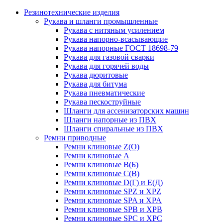
Резинотехнические изделия
Рукава и шланги промышленные
Рукава с нитяным усилением
Рукава напорно-всасывающие
Рукава напорные ГОСТ 18698-79
Рукава для газовой сварки
Рукава для горячей воды
Рукава дюритовые
Рукава для битума
Рукава пневматические
Рукава пескоструйные
Шланги для ассенизаторских машин
Шланги напорные из ПВХ
Шланги спиральные из ПВХ
Ремни приводные
Ремни клиновые Z(О)
Ремни клиновые А
Ремни клиновые В(Б)
Ремни клиновые С(В)
Ремни клиновые D(Г) и Е(Д)
Ремни клиновые SPZ и XPZ
Ремни клиновые SPA и XPA
Ремни клиновые SPB и XPB
Ремни клиновые SPC и XPC