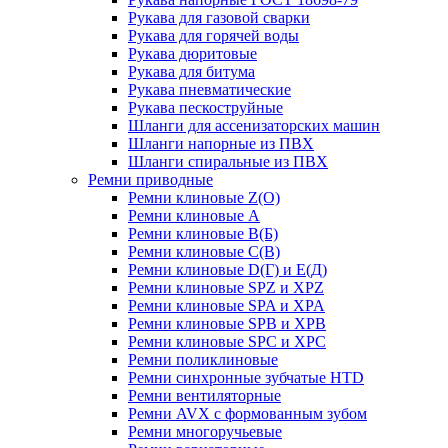
Рукава для газовой сварки
Рукава для горячей воды
Рукава дюритовые
Рукава для битума
Рукава пневматические
Рукава пескоструйные
Шланги для ассенизаторских машин
Шланги напорные из ПВХ
Шланги спиральные из ПВХ
Ремни приводные
Ремни клиновые Z(О)
Ремни клиновые А
Ремни клиновые В(Б)
Ремни клиновые С(В)
Ремни клиновые D(Г) и Е(Д)
Ремни клиновые SPZ и XPZ
Ремни клиновые SPA и XPA
Ремни клиновые SPB и XPB
Ремни клиновые SPC и XPC
Ремни поликлиновые
Ремни синхронные зубчатые HTD
Ремни вентиляторные
Ремни AVX с формованным зубом
Ремни многоручьевые