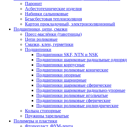
Паронит
Асбестотехнические изделия
Набивки сальниковые
Безасбестовая теплоизоляция
Картон прокладочный, электроизоляционный
Подшипники, цепи, смазки
Пресс-маслёнки (тавотницы)
Цепи роликовые
Смазки, клеи, герметики
Подшипники
Подшипники SKF, NTN и NSK
Подшипники шариковые радиальные одноря
Подшипники корпусные
Подшипники роликовые конические
Подшипники опорные
Подшипники шарнирные
Подшипники шариковые сферические
Подшипники шариковые радиально-упорные
Подшипники роликовые игольчатые
Подшипники роликовые сферические
Подшипники роликовые цилиндрические
Кольца стопорные
Пружины тарельчатые
Полимеры и пластики
Фторопласт, ФУМ-лента