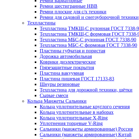
Ремни вариаторные
Ремни шестигранные HBB
Ремни плоские для с/х техники
Ремни для садовой и снегоуборочной техники
Техпластины
Техпластина ТМКЩ-С рулонная ГОСТ 7338-9
Техпластина ТМКЩ-С формовая ГОСТ 7338-
Техпластина МБС-С рулонная ГОСТ 7338-90
Техпластина МБС-С формовая ГОСТ 7338-90
Пластины губчатая и пористая
Дорожка автомобильная
Коврики диэлектрические
Грязезащитные покрытия
Пластина вакуумная
Пластина пищевая ГОСТ 17133-83
Шнуры резиновые
Техпластина для дорожной техники, щётки
Сырые смеси
Кольца Манжеты Сальники
Кольца уплотнительные круглого сечения
Кольца уплотнительные в наборах
Кольца уплотнительные Х-Ring
Уплотнения торцевые V-Ring
Сальники (манжеты армированные) Россия
Сальники (манжеты армированные) Китай