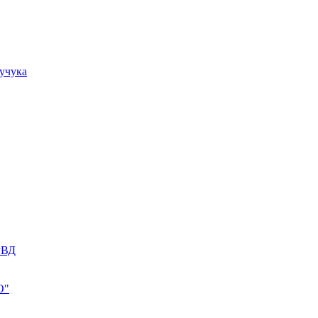
учука
РВД
О"