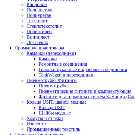
Капролон
Полиацеталь
Полиуретан
Текстолит
Стеклотекстолит
Полиэтилен
Винипласт
Оргстекло
Промышленные товары
Камлоки (переходники)
Камлоки
Ремонтные соединения
Головки рукавные и крабовые соединения
TankWagen и переходники
Пневмотрубка Фитинги
Пневмотрубка
Пневматические фитинги и комплектующие
Фитинги для тормозных систем Камоцци (Cam
Кольца USIT, шайбы медные
Кольца USIT
Шайбы медные
Хомуты и стяжки
Изолента
Промышленный текстиль
Силиконовые материалы