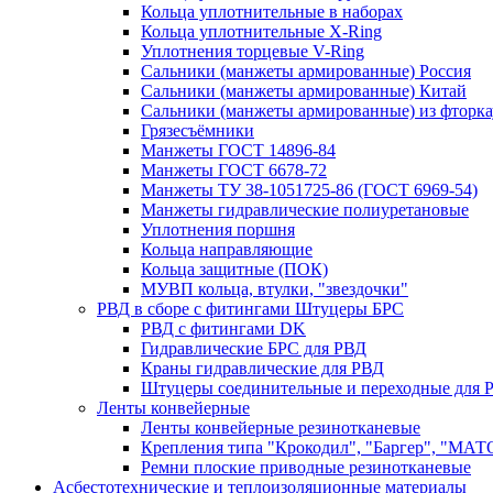
Кольца уплотнительные в наборах
Кольца уплотнительные Х-Ring
Уплотнения торцевые V-Ring
Сальники (манжеты армированные) Россия
Сальники (манжеты армированные) Китай
Сальники (манжеты армированные) из фторка
Грязесъёмники
Манжеты ГОСТ 14896-84
Манжеты ГОСТ 6678-72
Манжеты ТУ 38-1051725-86 (ГОСТ 6969-54)
Манжеты гидравлические полиуретановые
Уплотнения поршня
Кольца направляющие
Кольца защитные (ПОК)
МУВП кольца, втулки, "звездочки"
РВД в сборе с фитингами Штуцеры БРС
РВД с фитингами DK
Гидравлические БРС для РВД
Краны гидравлические для РВД
Штуцеры соединительные и переходные для 
Ленты конвейерные
Ленты конвейерные резинотканевые
Крепления типа "Крокодил", "Баргер", "МАТ
Ремни плоские приводные резинотканевые
Асбестотехнические и теплоизоляционные материалы