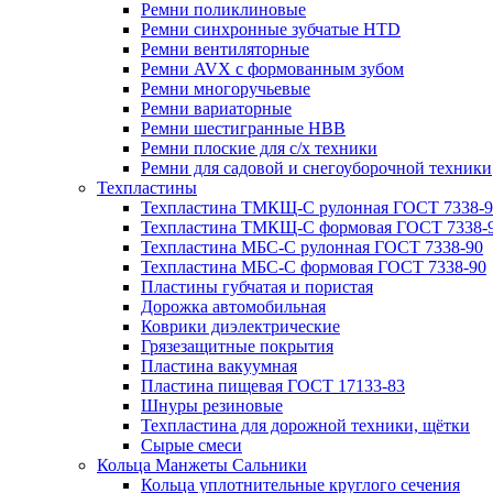
Ремни поликлиновые
Ремни синхронные зубчатые HTD
Ремни вентиляторные
Ремни AVX с формованным зубом
Ремни многоручьевые
Ремни вариаторные
Ремни шестигранные HBB
Ремни плоские для с/х техники
Ремни для садовой и снегоуборочной техники
Техпластины
Техпластина ТМКЩ-С рулонная ГОСТ 7338-9
Техпластина ТМКЩ-С формовая ГОСТ 7338-
Техпластина МБС-С рулонная ГОСТ 7338-90
Техпластина МБС-С формовая ГОСТ 7338-90
Пластины губчатая и пористая
Дорожка автомобильная
Коврики диэлектрические
Грязезащитные покрытия
Пластина вакуумная
Пластина пищевая ГОСТ 17133-83
Шнуры резиновые
Техпластина для дорожной техники, щётки
Сырые смеси
Кольца Манжеты Сальники
Кольца уплотнительные круглого сечения