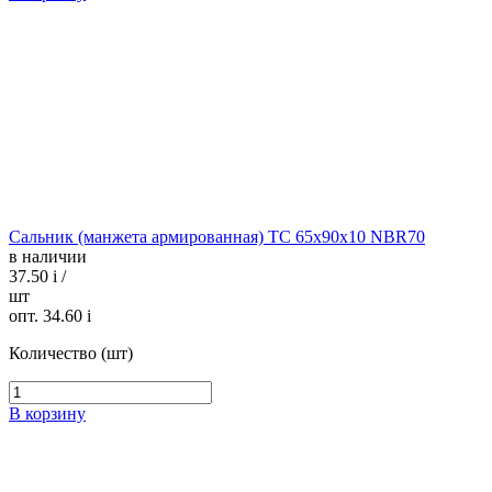
Сальник (манжета армированная) TC 65х90х10 NBR70
в наличии
37.50
i
/
шт
опт. 34.60
i
Количество (шт)
В корзину