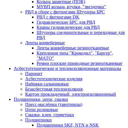
Кольца защитные (ПОК)
МУВП кольца, втулки, "звездочки"
РВД в сборе с фитингами Штуцеры БРС
РВД с фитингами DK
Гидравлические БРС для РВД
Краны гидравлические для РВД
Штуцеры соединительные и переходные для
РВД
Ленты конвейерные
Ленты конвейерные резинотканевые
Крепления типа "Крокодил", "Баргер",
"МАТО"
Ремни плоские приводные резинотканевые
Асбестотехнические и теплоизоляционные материалы
Паронит
Асбестотехнические изделия
Набивки сальниковые
Безасбестовая теплоизоляция
Картон прокладочный, электроизоляционный
Подшипники, цепи, смазки
Пресс-маслёнки (тавотницы)
Цепи роликовые
Смазки, клеи, герметики
Подшипники
Подшипники SKF, NTN и NSK