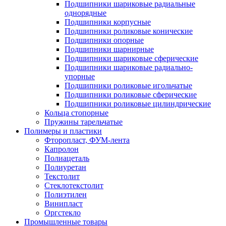
Подшипники шариковые радиальные
однорядные
Подшипники корпусные
Подшипники роликовые конические
Подшипники опорные
Подшипники шарнирные
Подшипники шариковые сферические
Подшипники шариковые радиально-
упорные
Подшипники роликовые игольчатые
Подшипники роликовые сферические
Подшипники роликовые цилиндрические
Кольца стопорные
Пружины тарельчатые
Полимеры и пластики
Фторопласт, ФУМ-лента
Капролон
Полиацеталь
Полиуретан
Текстолит
Стеклотекстолит
Полиэтилен
Винипласт
Оргстекло
Промышленные товары