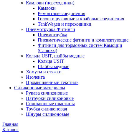
Камлоки (переходники)
Камлоки
Ремонтные соединения
Головки рукавные и крабовые соединения
TankWagen и переходники
Пневмотрубка Фитинги
Пневмотрубка
Пневматические фитинги и комплектующие
Фитинги для тормозных систем Камоцци
(Camozzi)
Кольца USIT, шайбы медные
Кольца USIT
Шайбы медные
Хомуты и стяжки
Изолента
Промышленный текстиль
Силиконовые материалы
Рукава силиконовые
Патрубки силиконовые
Силиконовые пластины
Трубка силиконовая
Шнуры силиконовые
Главная
Каталог