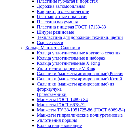
Пластины губчатая и пористая
Дорожка автомобильная
Коврики диэлектрические
Грязезащитные покрытия
Пластина вакуумная
Пластина пищевая ГОСТ 17133-83
Шнуры резиновые
Техпластина для дорожной техники, щётки
Сырые смеси
Кольца Манжеты Сальники
Кольца уплотнительные круглого сечения
Кольца уплотнительные в наборах
Кольца уплотнительные Х-Ring
Уплотнения торцевые V-Ring
Сальники (манжеты армированные) Россия
Сальники (манжеты армированные) Китай
Сальники (манжеты армированные) из
фторкаучука
Грязесъёмники
Манжеты ГОСТ 14896-84
Манжеты ГОСТ 6678-72
Манжеты ТУ 38-1051725-86 (ГОСТ 6969-54)
Манжеты гидравлические полиуретановые
Уплотнения поршня
Кольца направляющие