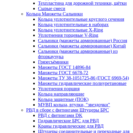
Техпластина для дорожной техники, щётки
Сырые смеси
Кольца Манжеты Сальники
Кольца уплотнительные круглого сечения
Кольца уплотнительные в наборах
Кольца уплотнительные Х-Ring
Уплотнения торцевые V-Ring
Сальники (манжеты армированные) Россия
Сальники (манжеты армированные) Китай
Сальники (манжеты армированные) из
фторкаучука
Грязесъёмники
Манжеты ГОСТ 14896-84
Манжеты ГОСТ 6678-72
Манжеты ТУ 38-1051725-86 (ГОСТ 6969-54)
Манжеты гидравлические полиуретановые
Уплотнения поршня
Кольца направляющие
Кольца защитные (ПОК)
МУВП кольца, втулки, "звездочки"
РВД в сборе с фитингами Штуцеры БРС
РВД с фитингами DK
Гидравлические БРС для РВД
Краны гидравлические для РВД
Штуцеры соединительные и переходные для