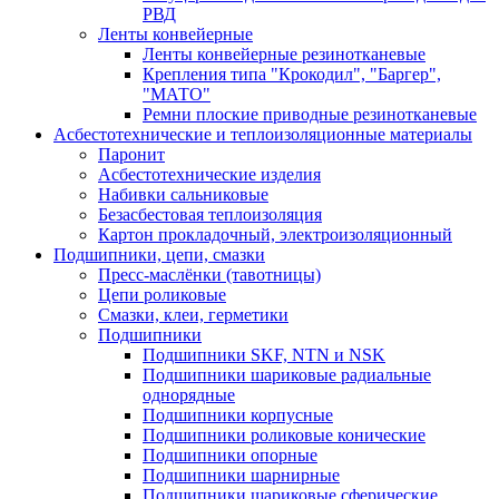
РВД
Ленты конвейерные
Ленты конвейерные резинотканевые
Крепления типа "Крокодил", "Баргер",
"МАТО"
Ремни плоские приводные резинотканевые
Асбестотехнические и теплоизоляционные материалы
Паронит
Асбестотехнические изделия
Набивки сальниковые
Безасбестовая теплоизоляция
Картон прокладочный, электроизоляционный
Подшипники, цепи, смазки
Пресс-маслёнки (тавотницы)
Цепи роликовые
Смазки, клеи, герметики
Подшипники
Подшипники SKF, NTN и NSK
Подшипники шариковые радиальные
однорядные
Подшипники корпусные
Подшипники роликовые конические
Подшипники опорные
Подшипники шарнирные
Подшипники шариковые сферические