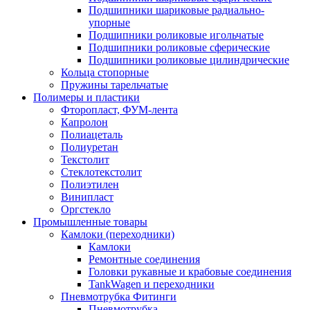
Подшипники шариковые радиально-
упорные
Подшипники роликовые игольчатые
Подшипники роликовые сферические
Подшипники роликовые цилиндрические
Кольца стопорные
Пружины тарельчатые
Полимеры и пластики
Фторопласт, ФУМ-лента
Капролон
Полиацеталь
Полиуретан
Текстолит
Стеклотекстолит
Полиэтилен
Винипласт
Оргстекло
Промышленные товары
Камлоки (переходники)
Камлоки
Ремонтные соединения
Головки рукавные и крабовые соединения
TankWagen и переходники
Пневмотрубка Фитинги
Пневмотрубка