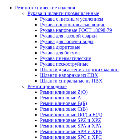
Резинотехнические изделия
Рукава и шланги промышленные
Рукава с нитяным усилением
Рукава напорно-всасывающие
Рукава напорные ГОСТ 18698-79
Рукава для газовой сварки
Рукава для горячей воды
Рукава дюритовые
Рукава для битума
Рукава пневматические
Рукава пескоструйные
Шланги для ассенизаторских машин
Шланги напорные из ПВХ
Шланги спиральные из ПВХ
Ремни приводные
Ремни клиновые Z(О)
Ремни клиновые А
Ремни клиновые В(Б)
Ремни клиновые С(В)
Ремни клиновые D(Г) и Е(Д)
Ремни клиновые SPZ и XPZ
Ремни клиновые SPA и XPA
Ремни клиновые SPB и XPB
Ремни клиновые SPC и XPC