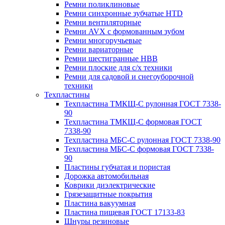
Ремни поликлиновые
Ремни синхронные зубчатые HTD
Ремни вентиляторные
Ремни AVX с формованным зубом
Ремни многоручьевые
Ремни вариаторные
Ремни шестигранные HBB
Ремни плоские для с/х техники
Ремни для садовой и снегоуборочной
техники
Техпластины
Техпластина ТМКЩ-С рулонная ГОСТ 7338-
90
Техпластина ТМКЩ-С формовая ГОСТ
7338-90
Техпластина МБС-С рулонная ГОСТ 7338-90
Техпластина МБС-С формовая ГОСТ 7338-
90
Пластины губчатая и пористая
Дорожка автомобильная
Коврики диэлектрические
Грязезащитные покрытия
Пластина вакуумная
Пластина пищевая ГОСТ 17133-83
Шнуры резиновые