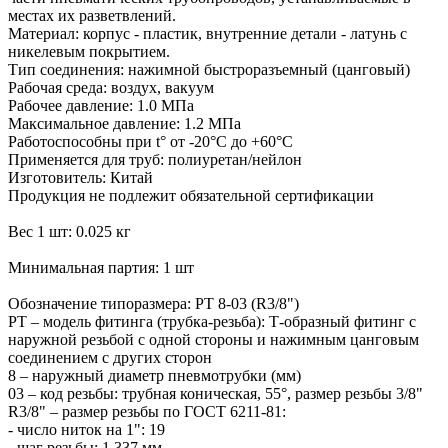
местах их разветвлений.
Материал: корпус - пластик, внутренние детали - латунь с
никелевым покрытием.
Тип соединения: нажимной быстроразъемный (цанговый)
Рабочая среда: воздух, вакуум
Рабочее давление: 1.0 МПа
Максимальное давление: 1.2 МПа
Работоспособны при t° от -20°С до +60°С
Применяется для труб: полиуретан/нейлон
Изготовитель: Китай
Продукция не подлежит обязательной сертификации
Вес 1 шт: 0.025 кг
Минимальная партия: 1 шт
Обозначение типоразмера: PТ 8-03 (R3/8")
PТ – модель фитинга (трубка-резьба): Т-образный фитинг с
наружной резьбой с одной стороны и нажимным цанговым
соединением с других сторон
8 – наружный диаметр пневмотрубки (мм)
03 – код резьбы: трубная коническая, 55°, размер резьбы 3/8"
R3/8" – размер резьбы по ГОСТ 6211-81:
- число ниток на 1": 19
- шаг резьбы: 1.337 мм