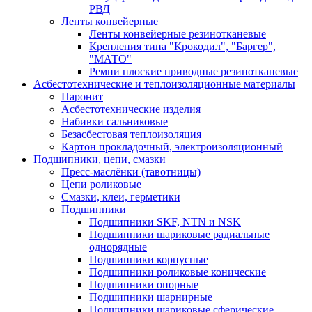
РВД
Ленты конвейерные
Ленты конвейерные резинотканевые
Крепления типа "Крокодил", "Баргер",
"МАТО"
Ремни плоские приводные резинотканевые
Асбестотехнические и теплоизоляционные материалы
Паронит
Асбестотехнические изделия
Набивки сальниковые
Безасбестовая теплоизоляция
Картон прокладочный, электроизоляционный
Подшипники, цепи, смазки
Пресс-маслёнки (тавотницы)
Цепи роликовые
Смазки, клеи, герметики
Подшипники
Подшипники SKF, NTN и NSK
Подшипники шариковые радиальные
однорядные
Подшипники корпусные
Подшипники роликовые конические
Подшипники опорные
Подшипники шарнирные
Подшипники шариковые сферические