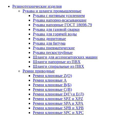
Резинотехнические изделия
Рукава и шланги промышленные
Рукава с нитяным усилением
Рукава напорно-всасывающие
Рукава напорные ГОСТ 18698-79
Рукава для газовой сварки
Рукава для горячей воды
Рукава дюритовые
Рукава для битума
Рукава пневматические
Рукава пескоструйные
Шланги для ассенизаторских машин
Шланги напорные из ПВХ
Шланги спиральные из ПВХ
Ремни приводные
Ремни клиновые Z(О)
Ремни клиновые А
Ремни клиновые В(Б)
Ремни клиновые С(В)
Ремни клиновые D(Г) и Е(Д)
Ремни клиновые SPZ и XPZ
Ремни клиновые SPA и XPA
Ремни клиновые SPB и XPB
Ремни клиновые SPC и XPC