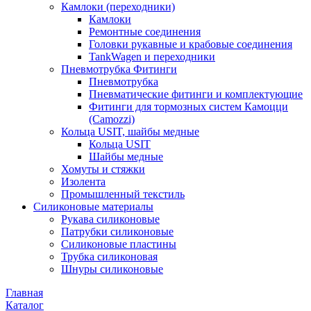
Камлоки (переходники)
Камлоки
Ремонтные соединения
Головки рукавные и крабовые соединения
TankWagen и переходники
Пневмотрубка Фитинги
Пневмотрубка
Пневматические фитинги и комплектующие
Фитинги для тормозных систем Камоцци
(Camozzi)
Кольца USIT, шайбы медные
Кольца USIT
Шайбы медные
Хомуты и стяжки
Изолента
Промышленный текстиль
Силиконовые материалы
Рукава силиконовые
Патрубки силиконовые
Силиконовые пластины
Трубка силиконовая
Шнуры силиконовые
Главная
Каталог