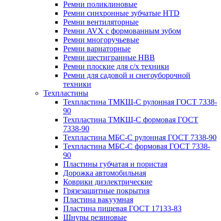
Ремни поликлиновые
Ремни синхронные зубчатые HTD
Ремни вентиляторные
Ремни AVX с формованным зубом
Ремни многоручьевые
Ремни вариаторные
Ремни шестигранные HBB
Ремни плоские для с/х техники
Ремни для садовой и снегоуборочной
техники
Техпластины
Техпластина ТМКЩ-С рулонная ГОСТ 7338-
90
Техпластина ТМКЩ-С формовая ГОСТ
7338-90
Техпластина МБС-С рулонная ГОСТ 7338-90
Техпластина МБС-С формовая ГОСТ 7338-
90
Пластины губчатая и пористая
Дорожка автомобильная
Коврики диэлектрические
Грязезащитные покрытия
Пластина вакуумная
Пластина пищевая ГОСТ 17133-83
Шнуры резиновые