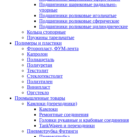
Подшипники шариковые радиально-
упорные
Подшипники роликовые игольчатые
Подшипники роликовые сферические
Подшипники роликовые цилиндрические
Кольца стопорные
Пружины тарельчатые
Полимеры и пластики
Фторопласт, ФУМ-лента
Капролон
Полиацеталь
Полиуретан
Текстолит
Стеклотекстолит
Полиэтилен
Винипласт
Оргстекло
Промышленные товары
Камлоки (переходники)
Камлоки
Ремонтные соединения
Головки рукавные и крабовые соединения
TankWagen и переходники
Пневмотрубка Фитинги
Пневмотрубка