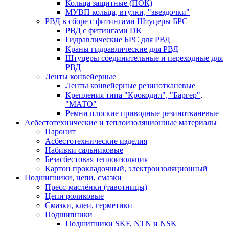
Кольца защитные (ПОК)
МУВП кольца, втулки, "звездочки"
РВД в сборе с фитингами Штуцеры БРС
РВД с фитингами DK
Гидравлические БРС для РВД
Краны гидравлические для РВД
Штуцеры соединительные и переходные для
РВД
Ленты конвейерные
Ленты конвейерные резинотканевые
Крепления типа "Крокодил", "Баргер",
"МАТО"
Ремни плоские приводные резинотканевые
Асбестотехнические и теплоизоляционные материалы
Паронит
Асбестотехнические изделия
Набивки сальниковые
Безасбестовая теплоизоляция
Картон прокладочный, электроизоляционный
Подшипники, цепи, смазки
Пресс-маслёнки (тавотницы)
Цепи роликовые
Смазки, клеи, герметики
Подшипники
Подшипники SKF, NTN и NSK