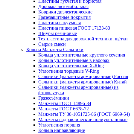
Пластины губчатая и пористая
Дорожка автомобильная
Коврики диэлектрические
Грязезащитные покрытия
Пластина вакуумная
Пластина пищевая ГОСТ 17133-83
Шнуры резиновые
Техпластина для дорожной техники, щётки
Сырые смеси
Кольца Манжеты Сальники
Кольца уплотнительные круглого сечения
Кольца уплотнительные в наборах
Кольца уплотнительные Х-Ring
Уплотнения торцевые V-Ring
Сальники (манжеты армированные) Россия
Сальники (манжеты армированные) Китай
Сальники (манжеты армированные) из
фторкаучука
Грязесъёмники
Манжеты ГОСТ 14896-84
Манжеты ГОСТ 6678-72
Манжеты ТУ 38-1051725-86 (ГОСТ 6969-54)
Манжеты гидравлические полиуретановые
Уплотнения поршня
Кольца направляющие