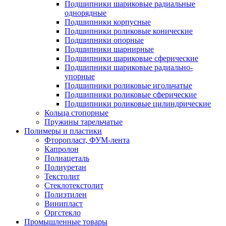
Подшипники шариковые радиальные
однорядные
Подшипники корпусные
Подшипники роликовые конические
Подшипники опорные
Подшипники шарнирные
Подшипники шариковые сферические
Подшипники шариковые радиально-
упорные
Подшипники роликовые игольчатые
Подшипники роликовые сферические
Подшипники роликовые цилиндрические
Кольца стопорные
Пружины тарельчатые
Полимеры и пластики
Фторопласт, ФУМ-лента
Капролон
Полиацеталь
Полиуретан
Текстолит
Стеклотекстолит
Полиэтилен
Винипласт
Оргстекло
Промышленные товары