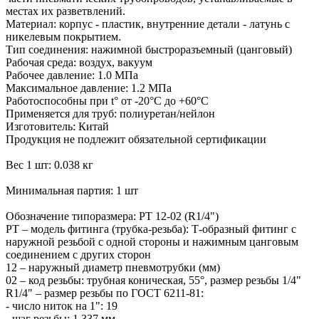
местах их разветвлений.
Материал: корпус - пластик, внутренние детали - латунь с
никелевым покрытием.
Тип соединения: нажимной быстроразъемный (цанговый)
Рабочая среда: воздух, вакуум
Рабочее давление: 1.0 МПа
Максимальное давление: 1.2 МПа
Работоспособны при t° от -20°С до +60°С
Применяется для труб: полиуретан/нейлон
Изготовитель: Китай
Продукция не подлежит обязательной сертификации
Вес 1 шт: 0.038 кг
Минимальная партия: 1 шт
Обозначение типоразмера: PТ 12-02 (R1/4")
PТ – модель фитинга (трубка-резьба): Т-образный фитинг с
наружной резьбой с одной стороны и нажимным цанговым
соединением с других сторон
12 – наружный диаметр пневмотрубки (мм)
02 – код резьбы: трубная коническая, 55°, размер резьбы 1/4"
R1/4" – размер резьбы по ГОСТ 6211-81:
- число ниток на 1": 19
- шаг резьбы: 1.337 мм