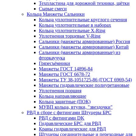
Техпластина для дорожной техники, щётки
Сырые смеси
Кольца Манжеты Сальники
Кольца уплотнительные круглого сечения
Кольца уплотнительные в наборах
Кольца уплотнительные Х-Ring
Уплотнения торцевые V-Ring
Сальники (манжеты армированные) Россия
Сальники (манжеты армированные) Китай
Сальники (манжеты армированные) из
фторкаучука
Грязесъёмники
Манжеты ГОСТ 14896-84
Манжеты ГОСТ 6678-72
Манжеты ТУ 38-1051725-86 (ГОСТ 6969-54)
Манжеты гидравлические полиуретановые
Уплотнения поршня
Кольца направляющие
Кольца защитные (ПОК)
МУВП кольца, втулки, "звездочки"
РВД в сборе с фитингами Штуцеры БРС
РВД с фитингами DK
Гидравлические БРС для РВД
Краны гидравлические для РВД
Штуцеры соединительные и переходные для