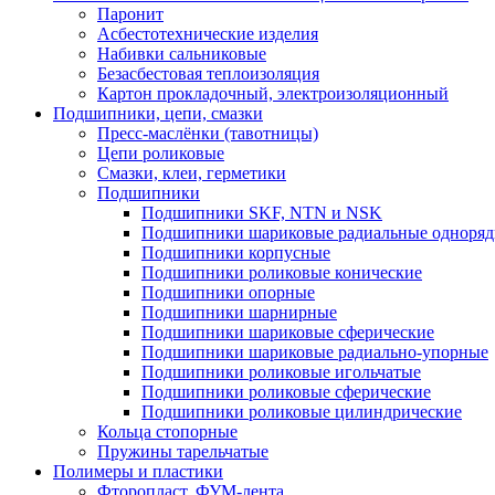
Паронит
Асбестотехнические изделия
Набивки сальниковые
Безасбестовая теплоизоляция
Картон прокладочный, электроизоляционный
Подшипники, цепи, смазки
Пресс-маслёнки (тавотницы)
Цепи роликовые
Смазки, клеи, герметики
Подшипники
Подшипники SKF, NTN и NSK
Подшипники шариковые радиальные одноря
Подшипники корпусные
Подшипники роликовые конические
Подшипники опорные
Подшипники шарнирные
Подшипники шариковые сферические
Подшипники шариковые радиально-упорные
Подшипники роликовые игольчатые
Подшипники роликовые сферические
Подшипники роликовые цилиндрические
Кольца стопорные
Пружины тарельчатые
Полимеры и пластики
Фторопласт, ФУМ-лента