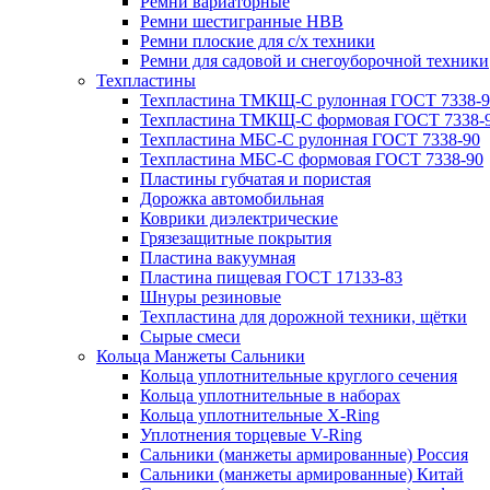
Ремни вариаторные
Ремни шестигранные HBB
Ремни плоские для с/х техники
Ремни для садовой и снегоуборочной техники
Техпластины
Техпластина ТМКЩ-С рулонная ГОСТ 7338-9
Техпластина ТМКЩ-С формовая ГОСТ 7338-
Техпластина МБС-С рулонная ГОСТ 7338-90
Техпластина МБС-С формовая ГОСТ 7338-90
Пластины губчатая и пористая
Дорожка автомобильная
Коврики диэлектрические
Грязезащитные покрытия
Пластина вакуумная
Пластина пищевая ГОСТ 17133-83
Шнуры резиновые
Техпластина для дорожной техники, щётки
Сырые смеси
Кольца Манжеты Сальники
Кольца уплотнительные круглого сечения
Кольца уплотнительные в наборах
Кольца уплотнительные Х-Ring
Уплотнения торцевые V-Ring
Сальники (манжеты армированные) Россия
Сальники (манжеты армированные) Китай