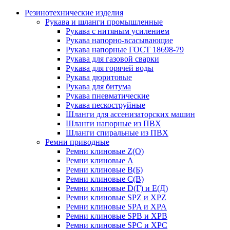
Резинотехнические изделия
Рукава и шланги промышленные
Рукава с нитяным усилением
Рукава напорно-всасывающие
Рукава напорные ГОСТ 18698-79
Рукава для газовой сварки
Рукава для горячей воды
Рукава дюритовые
Рукава для битума
Рукава пневматические
Рукава пескоструйные
Шланги для ассенизаторских машин
Шланги напорные из ПВХ
Шланги спиральные из ПВХ
Ремни приводные
Ремни клиновые Z(О)
Ремни клиновые А
Ремни клиновые В(Б)
Ремни клиновые С(В)
Ремни клиновые D(Г) и Е(Д)
Ремни клиновые SPZ и XPZ
Ремни клиновые SPA и XPA
Ремни клиновые SPB и XPB
Ремни клиновые SPC и XPC