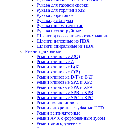
Рукава для газовой сварки
Рукава для горячей воды
Рукава дюритовые
Рукава для битума
Рукава пневматические
Рукава пескоструйные
Шланги для ассенизаторских машин
Шланги напорные из ПВХ
Шланги спиральные из ПВХ
Ремни приводные
Ремни клиновые Z(О)
Ремни клиновые А
Ремни клиновые В(Б)
Ремни клиновые С(В)
Ремни клиновые D(Г) и Е(Д)
Ремни клиновые SPZ и XPZ
Ремни клиновые SPA и XPA
Ремни клиновые SPB и XPB
Ремни клиновые SPC и XPC
Ремни поликлиновые
Ремни синхронные зубчатые HTD
Ремни вентиляторные
Ремни AVX с формованным зубом
Ремни многоручьевые