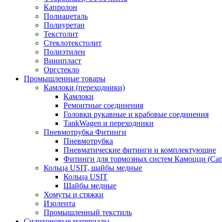
Капролон
Полиацеталь
Полиуретан
Текстолит
Стеклотекстолит
Полиэтилен
Винипласт
Оргстекло
Промышленные товары
Камлоки (переходники)
Камлоки
Ремонтные соединения
Головки рукавные и крабовые соединения
TankWagen и переходники
Пневмотрубка Фитинги
Пневмотрубка
Пневматические фитинги и комплектующие
Фитинги для тормозных систем Камоцци (Cam
Кольца USIT, шайбы медные
Кольца USIT
Шайбы медные
Хомуты и стяжки
Изолента
Промышленный текстиль
Силиконовые материалы