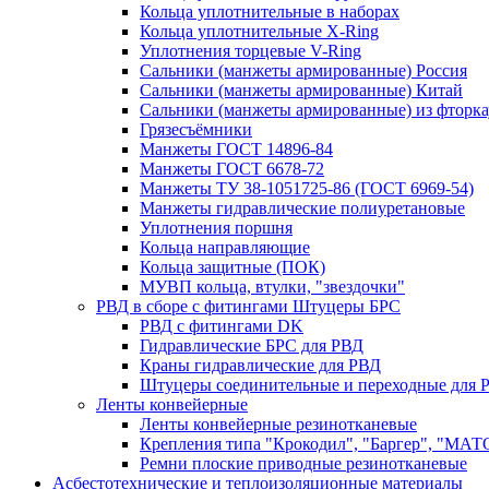
Кольца уплотнительные в наборах
Кольца уплотнительные Х-Ring
Уплотнения торцевые V-Ring
Сальники (манжеты армированные) Россия
Сальники (манжеты армированные) Китай
Сальники (манжеты армированные) из фторка
Грязесъёмники
Манжеты ГОСТ 14896-84
Манжеты ГОСТ 6678-72
Манжеты ТУ 38-1051725-86 (ГОСТ 6969-54)
Манжеты гидравлические полиуретановые
Уплотнения поршня
Кольца направляющие
Кольца защитные (ПОК)
МУВП кольца, втулки, "звездочки"
РВД в сборе с фитингами Штуцеры БРС
РВД с фитингами DK
Гидравлические БРС для РВД
Краны гидравлические для РВД
Штуцеры соединительные и переходные для 
Ленты конвейерные
Ленты конвейерные резинотканевые
Крепления типа "Крокодил", "Баргер", "МАТ
Ремни плоские приводные резинотканевые
Асбестотехнические и теплоизоляционные материалы