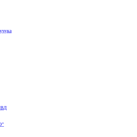
учука
РВД
О"