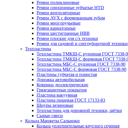
Ремни поликлиновые
Ремни синхронные зубчатые HTD
Ремни вентиляторные
Ремни AVX с формованным зубом
Ремни многоручьевые
Ремни вариаторные
Ремни шестигранные HBB
Ремни плоские для с/х техники
Ремни для садовой и снегоуборочной техники
Техпластины
Техпластина ТМКЩ-С рулонная ГОСТ 7338-9
Техпластина ТМКЩ-С формовая ГОСТ 7338-
Техпластина МБС-С рулонная ГОСТ 7338-90
Техпластина МБС-С формовая ГОСТ 7338-90
Пластины губчатая и пористая
Дорожка автомобильная
Коврики диэлектрические
Грязезащитные покрытия
Пластина вакуумная
Пластина пищевая ГОСТ 17133-83
Шнуры резиновые
Техпластина для дорожной техники, щётки
Сырые смеси
Кольца Манжеты Сальники
Кольца уплотнительные круглого сечения