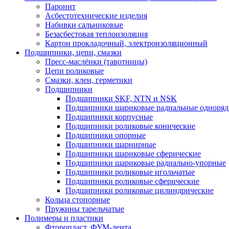
Паронит
Асбестотехнические изделия
Набивки сальниковые
Безасбестовая теплоизоляция
Картон прокладочный, электроизоляционный
Подшипники, цепи, смазки
Пресс-маслёнки (тавотницы)
Цепи роликовые
Смазки, клеи, герметики
Подшипники
Подшипники SKF, NTN и NSK
Подшипники шариковые радиальные одноря
Подшипники корпусные
Подшипники роликовые конические
Подшипники опорные
Подшипники шарнирные
Подшипники шариковые сферические
Подшипники шариковые радиально-упорные
Подшипники роликовые игольчатые
Подшипники роликовые сферические
Подшипники роликовые цилиндрические
Кольца стопорные
Пружины тарельчатые
Полимеры и пластики
Фторопласт, ФУМ-лента