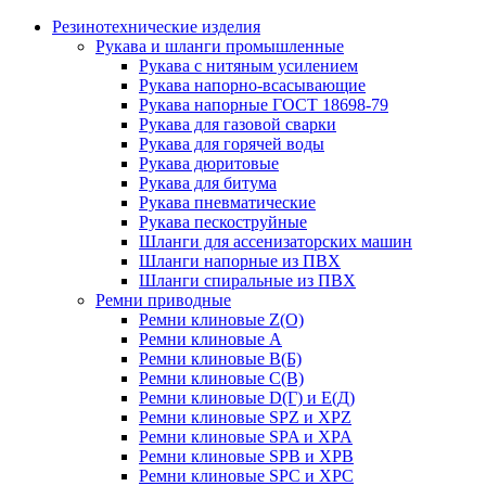
Резинотехнические изделия
Рукава и шланги промышленные
Рукава с нитяным усилением
Рукава напорно-всасывающие
Рукава напорные ГОСТ 18698-79
Рукава для газовой сварки
Рукава для горячей воды
Рукава дюритовые
Рукава для битума
Рукава пневматические
Рукава пескоструйные
Шланги для ассенизаторских машин
Шланги напорные из ПВХ
Шланги спиральные из ПВХ
Ремни приводные
Ремни клиновые Z(О)
Ремни клиновые А
Ремни клиновые В(Б)
Ремни клиновые С(В)
Ремни клиновые D(Г) и Е(Д)
Ремни клиновые SPZ и XPZ
Ремни клиновые SPA и XPA
Ремни клиновые SPB и XPB
Ремни клиновые SPC и XPC