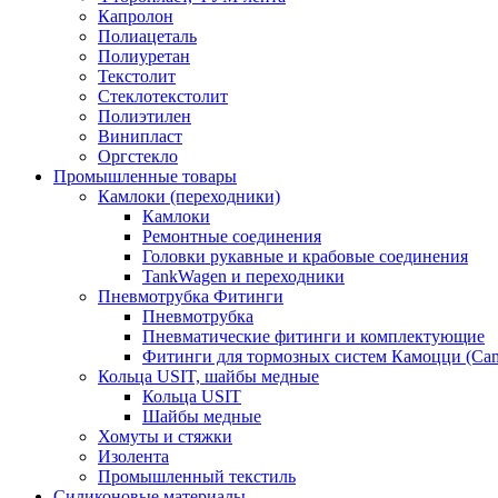
Капролон
Полиацеталь
Полиуретан
Текстолит
Стеклотекстолит
Полиэтилен
Винипласт
Оргстекло
Промышленные товары
Камлоки (переходники)
Камлоки
Ремонтные соединения
Головки рукавные и крабовые соединения
TankWagen и переходники
Пневмотрубка Фитинги
Пневмотрубка
Пневматические фитинги и комплектующие
Фитинги для тормозных систем Камоцци (Cam
Кольца USIT, шайбы медные
Кольца USIT
Шайбы медные
Хомуты и стяжки
Изолента
Промышленный текстиль
Силиконовые материалы