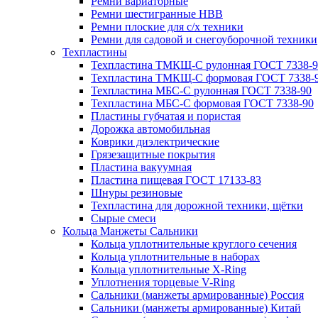
Ремни вариаторные
Ремни шестигранные HBB
Ремни плоские для с/х техники
Ремни для садовой и снегоуборочной техники
Техпластины
Техпластина ТМКЩ-С рулонная ГОСТ 7338-9
Техпластина ТМКЩ-С формовая ГОСТ 7338-
Техпластина МБС-С рулонная ГОСТ 7338-90
Техпластина МБС-С формовая ГОСТ 7338-90
Пластины губчатая и пористая
Дорожка автомобильная
Коврики диэлектрические
Грязезащитные покрытия
Пластина вакуумная
Пластина пищевая ГОСТ 17133-83
Шнуры резиновые
Техпластина для дорожной техники, щётки
Сырые смеси
Кольца Манжеты Сальники
Кольца уплотнительные круглого сечения
Кольца уплотнительные в наборах
Кольца уплотнительные Х-Ring
Уплотнения торцевые V-Ring
Сальники (манжеты армированные) Россия
Сальники (манжеты армированные) Китай