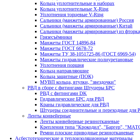
Кольца уплотнительные в наборах
Кольца уплотнительные Х-Ring
Уплотнения торцевые V-Ring
Сальники (манжеты армированные) Россия
Сальники (манжеты армированные) Китай
Сальники (манжеты армированные) из фторка
Грязесъёмники
Манжеты ГОСТ 14896-84
Манжеты ГОСТ 6678-72
Манжеты ТУ 38-1051725-86 (ГОСТ 6969-54)
Манжеты гидравлические полиуретановые
Уплотнения поршня
Кольца направляющие
Кольца защитные (ПОК)
МУВП кольца, втулки, "звездочки"
РВД в сборе с фитингами Штуцеры БРС
РВД с фитингами DK
Гидравлические БРС для РВД
Краны гидравлические для РВД
Штуцеры соединительные и переходные для 
Ленты конвейерные
Ленты конвейерные резинотканевые
Крепления типа "Крокодил", "Баргер", "МАТ
Ремни плоские приводные резинотканевые
Асбестотехнические и теплоизоляционные материалы