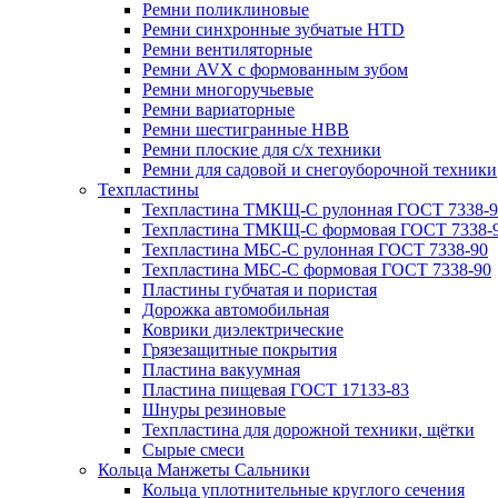
Ремни поликлиновые
Ремни синхронные зубчатые HTD
Ремни вентиляторные
Ремни AVX с формованным зубом
Ремни многоручьевые
Ремни вариаторные
Ремни шестигранные HBB
Ремни плоские для с/х техники
Ремни для садовой и снегоуборочной техники
Техпластины
Техпластина ТМКЩ-С рулонная ГОСТ 7338-9
Техпластина ТМКЩ-С формовая ГОСТ 7338-
Техпластина МБС-С рулонная ГОСТ 7338-90
Техпластина МБС-С формовая ГОСТ 7338-90
Пластины губчатая и пористая
Дорожка автомобильная
Коврики диэлектрические
Грязезащитные покрытия
Пластина вакуумная
Пластина пищевая ГОСТ 17133-83
Шнуры резиновые
Техпластина для дорожной техники, щётки
Сырые смеси
Кольца Манжеты Сальники
Кольца уплотнительные круглого сечения