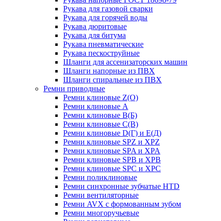
Рукава для газовой сварки
Рукава для горячей воды
Рукава дюритовые
Рукава для битума
Рукава пневматические
Рукава пескоструйные
Шланги для ассенизаторских машин
Шланги напорные из ПВХ
Шланги спиральные из ПВХ
Ремни приводные
Ремни клиновые Z(О)
Ремни клиновые А
Ремни клиновые В(Б)
Ремни клиновые С(В)
Ремни клиновые D(Г) и Е(Д)
Ремни клиновые SPZ и XPZ
Ремни клиновые SPA и XPA
Ремни клиновые SPB и XPB
Ремни клиновые SPC и XPC
Ремни поликлиновые
Ремни синхронные зубчатые HTD
Ремни вентиляторные
Ремни AVX с формованным зубом
Ремни многоручьевые