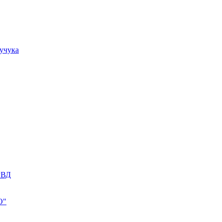
учука
РВД
О"