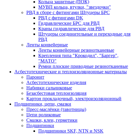
Кольца защитные (ПОК)
МУВП кольца, втулки, "звездочки"
РВД в сборе с фитингами Штуцеры БРС
РВД с фитингами DK
Гидравлические БРС для РВД
Краны гидравлические для РВД
Штуцеры соединительные и переходные для
РВД
Ленты конвейерные
Ленты конвейерные резинотканевые
Крепления типа "Крокодил", "Баргер",
"МАТО"
Ремни плоские приводные резинотканевые
Асбестотехнические и теплоизоляционные материалы
Паронит
Асбестотехнические изделия
Набивки сальниковые
Безасбестовая теплоизоляция
Картон прокладочный, электроизоляционный
Подшипники, цепи, смазки
Пресс-маслёнки (тавотницы)
Цепи роликовые
Смазки, клеи, герметики
Подшипники
Подшипники SKF, NTN и NSK