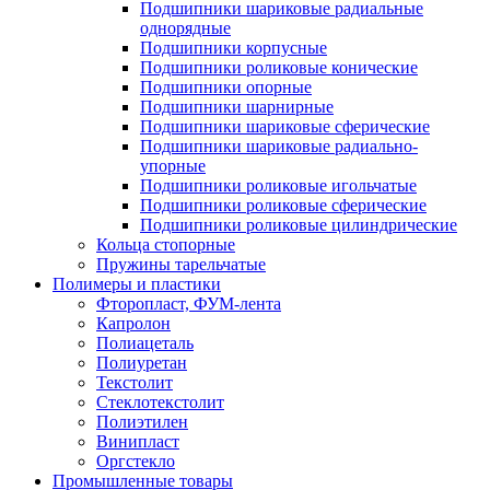
Подшипники шариковые радиальные
однорядные
Подшипники корпусные
Подшипники роликовые конические
Подшипники опорные
Подшипники шарнирные
Подшипники шариковые сферические
Подшипники шариковые радиально-
упорные
Подшипники роликовые игольчатые
Подшипники роликовые сферические
Подшипники роликовые цилиндрические
Кольца стопорные
Пружины тарельчатые
Полимеры и пластики
Фторопласт, ФУМ-лента
Капролон
Полиацеталь
Полиуретан
Текстолит
Стеклотекстолит
Полиэтилен
Винипласт
Оргстекло
Промышленные товары