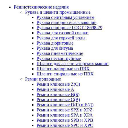
Резинотехнические изделия
Рукава и шланги промышленные
Рукава с нитяным усилением
Рукава напорно-всасывающие
Рукава напорные ГОСТ 18698-79
Рукава для газовой сварки
Рукава для горячей воды
Рукава дюритовые
Рукава для битума
Рукава пневматические
Рукава пескоструйные
Шланги для ассенизаторских машин
Шланги напорные из ПВХ
Шланги спиральные из ПВХ
Ремни приводные
Ремни клиновые Z(О)
Ремни клиновые А
Ремни клиновые В(Б)
Ремни клиновые С(В)
Ремни клиновые D(Г) и Е(Д)
Ремни клиновые SPZ и XPZ
Ремни клиновые SPA и XPA
Ремни клиновые SPB и XPB
Ремни клиновые SPC и XPC