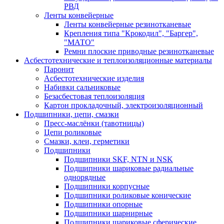
РВД
Ленты конвейерные
Ленты конвейерные резинотканевые
Крепления типа "Крокодил", "Баргер",
"МАТО"
Ремни плоские приводные резинотканевые
Асбестотехнические и теплоизоляционные материалы
Паронит
Асбестотехнические изделия
Набивки сальниковые
Безасбестовая теплоизоляция
Картон прокладочный, электроизоляционный
Подшипники, цепи, смазки
Пресс-маслёнки (тавотницы)
Цепи роликовые
Смазки, клеи, герметики
Подшипники
Подшипники SKF, NTN и NSK
Подшипники шариковые радиальные
однорядные
Подшипники корпусные
Подшипники роликовые конические
Подшипники опорные
Подшипники шарнирные
Подшипники шариковые сферические