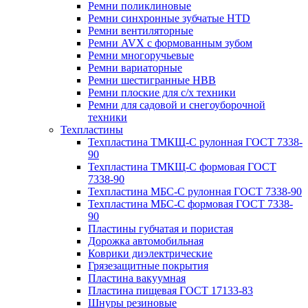
Ремни поликлиновые
Ремни синхронные зубчатые HTD
Ремни вентиляторные
Ремни AVX с формованным зубом
Ремни многоручьевые
Ремни вариаторные
Ремни шестигранные HBB
Ремни плоские для с/х техники
Ремни для садовой и снегоуборочной
техники
Техпластины
Техпластина ТМКЩ-С рулонная ГОСТ 7338-
90
Техпластина ТМКЩ-С формовая ГОСТ
7338-90
Техпластина МБС-С рулонная ГОСТ 7338-90
Техпластина МБС-С формовая ГОСТ 7338-
90
Пластины губчатая и пористая
Дорожка автомобильная
Коврики диэлектрические
Грязезащитные покрытия
Пластина вакуумная
Пластина пищевая ГОСТ 17133-83
Шнуры резиновые