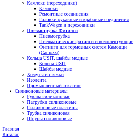
Камлоки (переходники)
Камлоки
Ремонтные соединения
Головки рукавные и крабовые соединения
TankWagen и переходники
Пневмотрубка Фитинги
Пневмотрубка
Пневматические фитинги и комплектующие
Фитинги для тормозных систем Камоцци
(Camozzi)
Кольца USIT, шайбы медные
Кольца USIT
Шайбы медные
Хомуты и стяжки
Изолента
Промышленный текстиль
Силиконовые материалы
Рукава силиконовые
Патрубки силиконовые
Силиконовые пластины
Трубка силиконовая
Шнуры силиконовые
Главная
Каталог