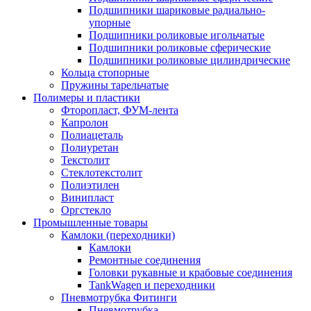
Подшипники шариковые радиально-
упорные
Подшипники роликовые игольчатые
Подшипники роликовые сферические
Подшипники роликовые цилиндрические
Кольца стопорные
Пружины тарельчатые
Полимеры и пластики
Фторопласт, ФУМ-лента
Капролон
Полиацеталь
Полиуретан
Текстолит
Стеклотекстолит
Полиэтилен
Винипласт
Оргстекло
Промышленные товары
Камлоки (переходники)
Камлоки
Ремонтные соединения
Головки рукавные и крабовые соединения
TankWagen и переходники
Пневмотрубка Фитинги
Пневмотрубка