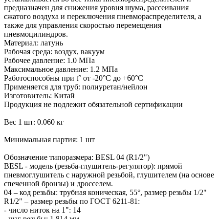
предназначен для снижения уровня шума, рассеивания
сжатого воздуха и переключения пневмораспределителя, а
также для управления скоростью перемещения
пневмоцилиндров.
Материал: латунь
Рабочая среда: воздух, вакуум
Рабочее давление: 1.0 МПа
Максимальное давление: 1.2 МПа
Работоспособны при t° от -20°С до +60°С
Применяется для труб: полиуретан/нейлон
Изготовитель: Китай
Продукция не подлежит обязательной сертификации
Вес 1 шт: 0.060 кг
Минимальная партия: 1 шт
Обозначение типоразмера: BESL 04 (R1/2")
BESL - модель (резьба-глушитель-регулятор): прямой
пневмоглушитель с наружной резьбой, глушителем (на основе
спеченной бронзы) и дросселем.
04 – код резьбы: трубная коническая, 55°, размер резьбы 1/2"
R1/2" – размер резьбы по ГОСТ 6211-81:
- число ниток на 1": 14
- шаг резьбы: 1.814 мм