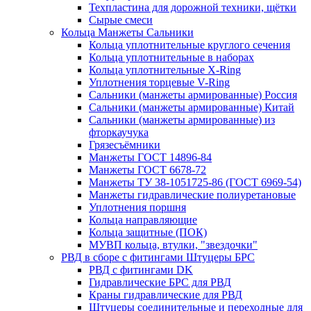
Техпластина для дорожной техники, щётки
Сырые смеси
Кольца Манжеты Сальники
Кольца уплотнительные круглого сечения
Кольца уплотнительные в наборах
Кольца уплотнительные Х-Ring
Уплотнения торцевые V-Ring
Сальники (манжеты армированные) Россия
Сальники (манжеты армированные) Китай
Сальники (манжеты армированные) из
фторкаучука
Грязесъёмники
Манжеты ГОСТ 14896-84
Манжеты ГОСТ 6678-72
Манжеты ТУ 38-1051725-86 (ГОСТ 6969-54)
Манжеты гидравлические полиуретановые
Уплотнения поршня
Кольца направляющие
Кольца защитные (ПОК)
МУВП кольца, втулки, "звездочки"
РВД в сборе с фитингами Штуцеры БРС
РВД с фитингами DK
Гидравлические БРС для РВД
Краны гидравлические для РВД
Штуцеры соединительные и переходные для