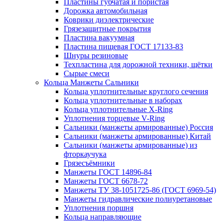
Пластины губчатая и пористая
Дорожка автомобильная
Коврики диэлектрические
Грязезащитные покрытия
Пластина вакуумная
Пластина пищевая ГОСТ 17133-83
Шнуры резиновые
Техпластина для дорожной техники, щётки
Сырые смеси
Кольца Манжеты Сальники
Кольца уплотнительные круглого сечения
Кольца уплотнительные в наборах
Кольца уплотнительные Х-Ring
Уплотнения торцевые V-Ring
Сальники (манжеты армированные) Россия
Сальники (манжеты армированные) Китай
Сальники (манжеты армированные) из
фторкаучука
Грязесъёмники
Манжеты ГОСТ 14896-84
Манжеты ГОСТ 6678-72
Манжеты ТУ 38-1051725-86 (ГОСТ 6969-54)
Манжеты гидравлические полиуретановые
Уплотнения поршня
Кольца направляющие