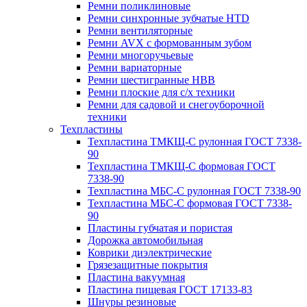
Ремни поликлиновые
Ремни синхронные зубчатые HTD
Ремни вентиляторные
Ремни AVX с формованным зубом
Ремни многоручьевые
Ремни вариаторные
Ремни шестигранные HBB
Ремни плоские для с/х техники
Ремни для садовой и снегоуборочной
техники
Техпластины
Техпластина ТМКЩ-С рулонная ГОСТ 7338-
90
Техпластина ТМКЩ-С формовая ГОСТ
7338-90
Техпластина МБС-С рулонная ГОСТ 7338-90
Техпластина МБС-С формовая ГОСТ 7338-
90
Пластины губчатая и пористая
Дорожка автомобильная
Коврики диэлектрические
Грязезащитные покрытия
Пластина вакуумная
Пластина пищевая ГОСТ 17133-83
Шнуры резиновые