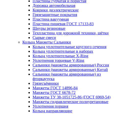
Пластины губчатая и пористая
Дорожка автомобильная
Коврики диэлектрические
Грязезащитные покрытия
Пластина вакуумная
Пластина пищевая ГОСТ 17133-83
Шнуры резиновые
Техпластина для дорожной техники, щётки
Сырые смеси
Кольца Манжеты Сальники
Кольца уплотнительные круглого сечения
Кольца уплотнительные в наборах
Кольца уплотнительные Х-Ring
Уплотнения торцевые V-Ring
Сальники (манжеты армированные) Россия
Сальники (манжеты армированные) Китай
Сальники (манжеты армированные) из
фторкаучука
Грязесъёмники
Манжеты ГОСТ 14896-84
Манжеты ГОСТ 6678-72
Манжеты ТУ 38-1051725-86 (ГОСТ 6969-54)
Манжеты гидравлические полиуретановые
Уплотнения поршня
Кольца направляющие