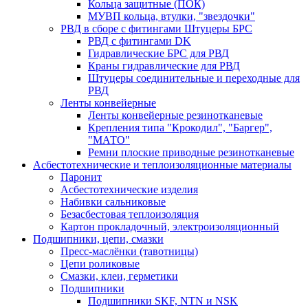
Кольца защитные (ПОК)
МУВП кольца, втулки, "звездочки"
РВД в сборе с фитингами Штуцеры БРС
РВД с фитингами DK
Гидравлические БРС для РВД
Краны гидравлические для РВД
Штуцеры соединительные и переходные для
РВД
Ленты конвейерные
Ленты конвейерные резинотканевые
Крепления типа "Крокодил", "Баргер",
"МАТО"
Ремни плоские приводные резинотканевые
Асбестотехнические и теплоизоляционные материалы
Паронит
Асбестотехнические изделия
Набивки сальниковые
Безасбестовая теплоизоляция
Картон прокладочный, электроизоляционный
Подшипники, цепи, смазки
Пресс-маслёнки (тавотницы)
Цепи роликовые
Смазки, клеи, герметики
Подшипники
Подшипники SKF, NTN и NSK