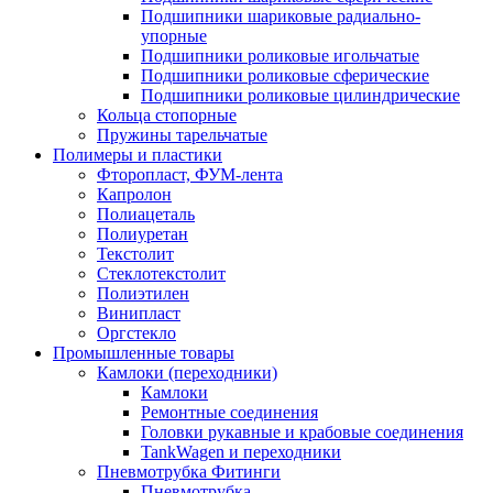
Подшипники шариковые радиально-
упорные
Подшипники роликовые игольчатые
Подшипники роликовые сферические
Подшипники роликовые цилиндрические
Кольца стопорные
Пружины тарельчатые
Полимеры и пластики
Фторопласт, ФУМ-лента
Капролон
Полиацеталь
Полиуретан
Текстолит
Стеклотекстолит
Полиэтилен
Винипласт
Оргстекло
Промышленные товары
Камлоки (переходники)
Камлоки
Ремонтные соединения
Головки рукавные и крабовые соединения
TankWagen и переходники
Пневмотрубка Фитинги
Пневмотрубка