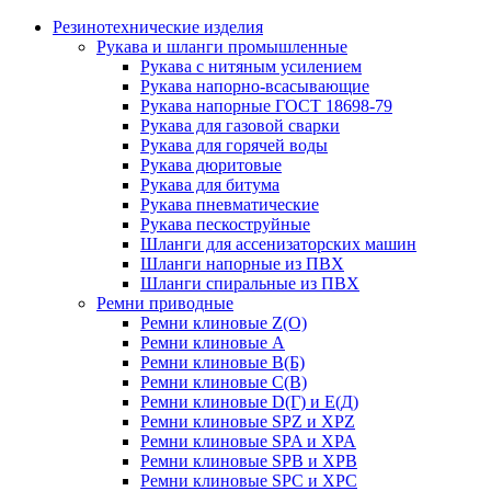
Резинотехнические изделия
Рукава и шланги промышленные
Рукава с нитяным усилением
Рукава напорно-всасывающие
Рукава напорные ГОСТ 18698-79
Рукава для газовой сварки
Рукава для горячей воды
Рукава дюритовые
Рукава для битума
Рукава пневматические
Рукава пескоструйные
Шланги для ассенизаторских машин
Шланги напорные из ПВХ
Шланги спиральные из ПВХ
Ремни приводные
Ремни клиновые Z(О)
Ремни клиновые А
Ремни клиновые В(Б)
Ремни клиновые С(В)
Ремни клиновые D(Г) и Е(Д)
Ремни клиновые SPZ и XPZ
Ремни клиновые SPA и XPA
Ремни клиновые SPB и XPB
Ремни клиновые SPC и XPC