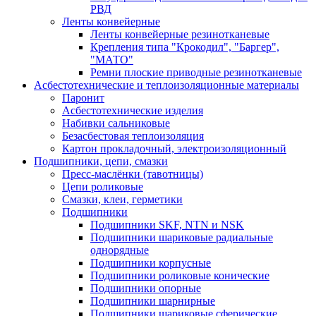
РВД
Ленты конвейерные
Ленты конвейерные резинотканевые
Крепления типа "Крокодил", "Баргер",
"МАТО"
Ремни плоские приводные резинотканевые
Асбестотехнические и теплоизоляционные материалы
Паронит
Асбестотехнические изделия
Набивки сальниковые
Безасбестовая теплоизоляция
Картон прокладочный, электроизоляционный
Подшипники, цепи, смазки
Пресс-маслёнки (тавотницы)
Цепи роликовые
Смазки, клеи, герметики
Подшипники
Подшипники SKF, NTN и NSK
Подшипники шариковые радиальные
однорядные
Подшипники корпусные
Подшипники роликовые конические
Подшипники опорные
Подшипники шарнирные
Подшипники шариковые сферические