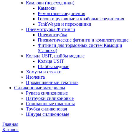
Камлоки (переходники)
Камлоки
Ремонтные соединения
Головки рукавные и крабовые соединения
TankWagen и переходники
Пневмотрубка Фитинги
Пневмотрубка
Пневматические фитинги и комплектующие
Фитинги для тормозных систем Камоцци
(Camozzi)
Кольца USIT, шайбы медные
Кольца USIT
Шайбы медные
Хомуты и стяжки
Изолента
Промышленный текстиль
Силиконовые материалы
Рукава силиконовые
Патрубки силиконовые
Силиконовые пластины
Трубка силиконовая
Шнуры силиконовые
Главная
Каталог