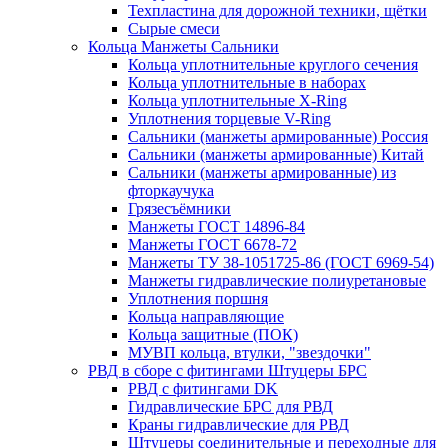
Техпластина для дорожной техники, щётки
Сырые смеси
Кольца Манжеты Сальники
Кольца уплотнительные круглого сечения
Кольца уплотнительные в наборах
Кольца уплотнительные Х-Ring
Уплотнения торцевые V-Ring
Сальники (манжеты армированные) Россия
Сальники (манжеты армированные) Китай
Сальники (манжеты армированные) из
фторкаучука
Грязесъёмники
Манжеты ГОСТ 14896-84
Манжеты ГОСТ 6678-72
Манжеты ТУ 38-1051725-86 (ГОСТ 6969-54)
Манжеты гидравлические полиуретановые
Уплотнения поршня
Кольца направляющие
Кольца защитные (ПОК)
МУВП кольца, втулки, "звездочки"
РВД в сборе с фитингами Штуцеры БРС
РВД с фитингами DK
Гидравлические БРС для РВД
Краны гидравлические для РВД
Штуцеры соединительные и переходные для