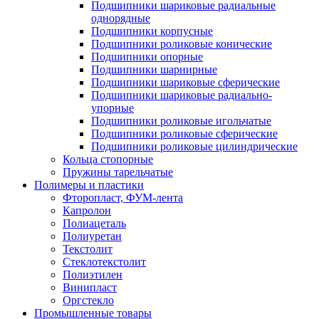
Подшипники шариковые радиальные
однорядные
Подшипники корпусные
Подшипники роликовые конические
Подшипники опорные
Подшипники шарнирные
Подшипники шариковые сферические
Подшипники шариковые радиально-
упорные
Подшипники роликовые игольчатые
Подшипники роликовые сферические
Подшипники роликовые цилиндрические
Кольца стопорные
Пружины тарельчатые
Полимеры и пластики
Фторопласт, ФУМ-лента
Капролон
Полиацеталь
Полиуретан
Текстолит
Стеклотекстолит
Полиэтилен
Винипласт
Оргстекло
Промышленные товары