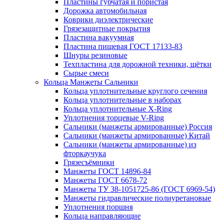
Пластины губчатая и пористая
Дорожка автомобильная
Коврики диэлектрические
Грязезащитные покрытия
Пластина вакуумная
Пластина пищевая ГОСТ 17133-83
Шнуры резиновые
Техпластина для дорожной техники, щётки
Сырые смеси
Кольца Манжеты Сальники
Кольца уплотнительные круглого сечения
Кольца уплотнительные в наборах
Кольца уплотнительные Х-Ring
Уплотнения торцевые V-Ring
Сальники (манжеты армированные) Россия
Сальники (манжеты армированные) Китай
Сальники (манжеты армированные) из
фторкаучука
Грязесъёмники
Манжеты ГОСТ 14896-84
Манжеты ГОСТ 6678-72
Манжеты ТУ 38-1051725-86 (ГОСТ 6969-54)
Манжеты гидравлические полиуретановые
Уплотнения поршня
Кольца направляющие