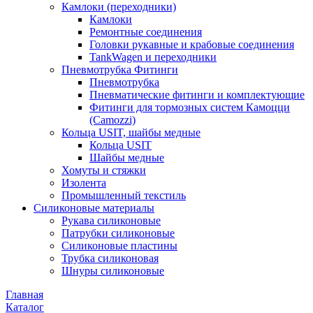
Камлоки (переходники)
Камлоки
Ремонтные соединения
Головки рукавные и крабовые соединения
TankWagen и переходники
Пневмотрубка Фитинги
Пневмотрубка
Пневматические фитинги и комплектующие
Фитинги для тормозных систем Камоцци
(Camozzi)
Кольца USIT, шайбы медные
Кольца USIT
Шайбы медные
Хомуты и стяжки
Изолента
Промышленный текстиль
Силиконовые материалы
Рукава силиконовые
Патрубки силиконовые
Силиконовые пластины
Трубка силиконовая
Шнуры силиконовые
Главная
Каталог