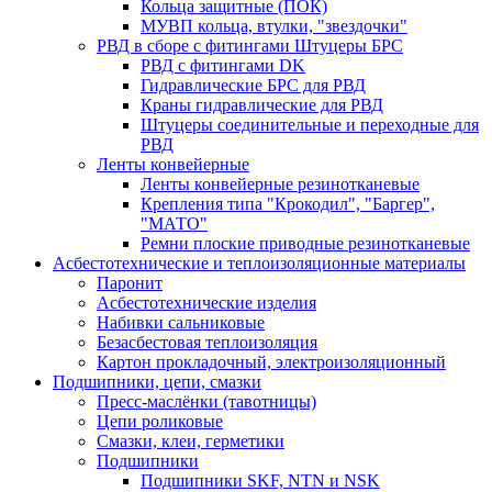
Кольца защитные (ПОК)
МУВП кольца, втулки, "звездочки"
РВД в сборе с фитингами Штуцеры БРС
РВД с фитингами DK
Гидравлические БРС для РВД
Краны гидравлические для РВД
Штуцеры соединительные и переходные для
РВД
Ленты конвейерные
Ленты конвейерные резинотканевые
Крепления типа "Крокодил", "Баргер",
"МАТО"
Ремни плоские приводные резинотканевые
Асбестотехнические и теплоизоляционные материалы
Паронит
Асбестотехнические изделия
Набивки сальниковые
Безасбестовая теплоизоляция
Картон прокладочный, электроизоляционный
Подшипники, цепи, смазки
Пресс-маслёнки (тавотницы)
Цепи роликовые
Смазки, клеи, герметики
Подшипники
Подшипники SKF, NTN и NSK