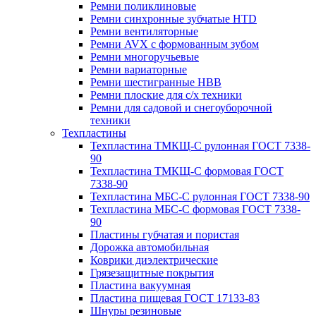
Ремни поликлиновые
Ремни синхронные зубчатые HTD
Ремни вентиляторные
Ремни AVX с формованным зубом
Ремни многоручьевые
Ремни вариаторные
Ремни шестигранные HBB
Ремни плоские для с/х техники
Ремни для садовой и снегоуборочной
техники
Техпластины
Техпластина ТМКЩ-С рулонная ГОСТ 7338-
90
Техпластина ТМКЩ-С формовая ГОСТ
7338-90
Техпластина МБС-С рулонная ГОСТ 7338-90
Техпластина МБС-С формовая ГОСТ 7338-
90
Пластины губчатая и пористая
Дорожка автомобильная
Коврики диэлектрические
Грязезащитные покрытия
Пластина вакуумная
Пластина пищевая ГОСТ 17133-83
Шнуры резиновые