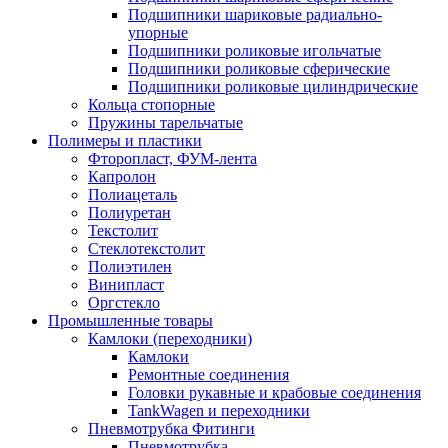
Подшипники шариковые радиально-
упорные
Подшипники роликовые игольчатые
Подшипники роликовые сферические
Подшипники роликовые цилиндрические
Кольца стопорные
Пружины тарельчатые
Полимеры и пластики
Фторопласт, ФУМ-лента
Капролон
Полиацеталь
Полиуретан
Текстолит
Стеклотекстолит
Полиэтилен
Винипласт
Оргстекло
Промышленные товары
Камлоки (переходники)
Камлоки
Ремонтные соединения
Головки рукавные и крабовые соединения
TankWagen и переходники
Пневмотрубка Фитинги
Пневмотрубка