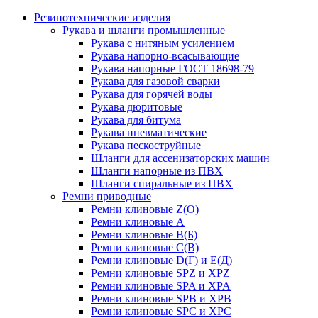
Резинотехнические изделия
Рукава и шланги промышленные
Рукава с нитяным усилением
Рукава напорно-всасывающие
Рукава напорные ГОСТ 18698-79
Рукава для газовой сварки
Рукава для горячей воды
Рукава дюритовые
Рукава для битума
Рукава пневматические
Рукава пескоструйные
Шланги для ассенизаторских машин
Шланги напорные из ПВХ
Шланги спиральные из ПВХ
Ремни приводные
Ремни клиновые Z(О)
Ремни клиновые А
Ремни клиновые В(Б)
Ремни клиновые С(В)
Ремни клиновые D(Г) и Е(Д)
Ремни клиновые SPZ и XPZ
Ремни клиновые SPA и XPA
Ремни клиновые SPB и XPB
Ремни клиновые SPC и XPC