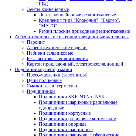
РВД
Ленты конвейерные
Ленты конвейерные резинотканевые
Крепления типа "Крокодил", "Баргер",
"МАТО"
Ремни плоские приводные резинотканевые
Асбестотехнические и теплоизоляционные материалы
Паронит
Асбестотехнические изделия
Набивки сальниковые
Безасбестовая теплоизоляция
Картон прокладочный, электроизоляционный
Подшипники, цепи, смазки
Пресс-маслёнки (тавотницы)
Цепи роликовые
Смазки, клеи, герметики
Подшипники
Подшипники SKF, NTN и NSK
Подшипники шариковые радиальные
однорядные
Подшипники корпусные
Подшипники роликовые конические
Подшипники опорные
Подшипники шарнирные
Подшипники шариковые сферические