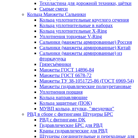
Техпластина для дорожной техники, щётки
Сырые смеси
Кольца Манжеты Сальники
Кольца уплотнительные круглого сечения
Кольца уплотнительные в наборах
Кольца уплотнительные Х-Ring
Уплотнения торцевые V-Ring
Сальники (манжеты армированные) Россия
Сальники (манжеты армированные) Китай
Сальники (манжеты армированные) из
фторкаучука
Грязесъёмники
Манжеты ГОСТ 14896-84
Манжеты ГОСТ 6678-72
Манжеты ТУ 38-1051725-86 (ГОСТ 6969-54)
Манжеты гидравлические полиуретановые
Уплотнения поршня
Кольца направляющие
Кольца защитные (ПОК)
МУВП кольца, втулки, "звездочки"
РВД в сборе с фитингами Штуцеры БРС
РВД с фитингами DK
Гидравлические БРС для РВД
Краны гидравлические для РВД
Штуцеры соединительные и переходные для