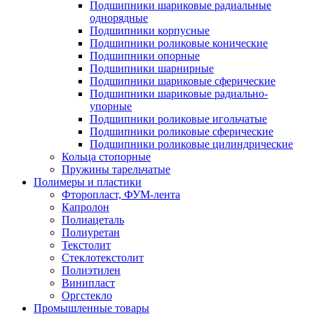
Подшипники шариковые радиальные
однорядные
Подшипники корпусные
Подшипники роликовые конические
Подшипники опорные
Подшипники шарнирные
Подшипники шариковые сферические
Подшипники шариковые радиально-
упорные
Подшипники роликовые игольчатые
Подшипники роликовые сферические
Подшипники роликовые цилиндрические
Кольца стопорные
Пружины тарельчатые
Полимеры и пластики
Фторопласт, ФУМ-лента
Капролон
Полиацеталь
Полиуретан
Текстолит
Стеклотекстолит
Полиэтилен
Винипласт
Оргстекло
Промышленные товары