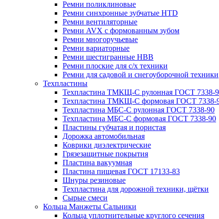
Ремни поликлиновые
Ремни синхронные зубчатые HTD
Ремни вентиляторные
Ремни AVX с формованным зубом
Ремни многоручьевые
Ремни вариаторные
Ремни шестигранные HBB
Ремни плоские для с/х техники
Ремни для садовой и снегоуборочной техники
Техпластины
Техпластина ТМКЩ-С рулонная ГОСТ 7338-9
Техпластина ТМКЩ-С формовая ГОСТ 7338-
Техпластина МБС-С рулонная ГОСТ 7338-90
Техпластина МБС-С формовая ГОСТ 7338-90
Пластины губчатая и пористая
Дорожка автомобильная
Коврики диэлектрические
Грязезащитные покрытия
Пластина вакуумная
Пластина пищевая ГОСТ 17133-83
Шнуры резиновые
Техпластина для дорожной техники, щётки
Сырые смеси
Кольца Манжеты Сальники
Кольца уплотнительные круглого сечения