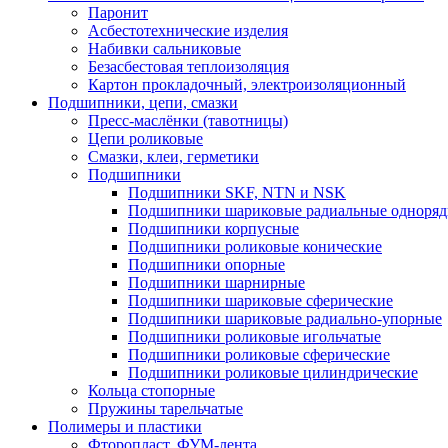
Паронит
Асбестотехнические изделия
Набивки сальниковые
Безасбестовая теплоизоляция
Картон прокладочный, электроизоляционный
Подшипники, цепи, смазки
Пресс-маслёнки (тавотницы)
Цепи роликовые
Смазки, клеи, герметики
Подшипники
Подшипники SKF, NTN и NSK
Подшипники шариковые радиальные одноря
Подшипники корпусные
Подшипники роликовые конические
Подшипники опорные
Подшипники шарнирные
Подшипники шариковые сферические
Подшипники шариковые радиально-упорные
Подшипники роликовые игольчатые
Подшипники роликовые сферические
Подшипники роликовые цилиндрические
Кольца стопорные
Пружины тарельчатые
Полимеры и пластики
Фторопласт, ФУМ-лента