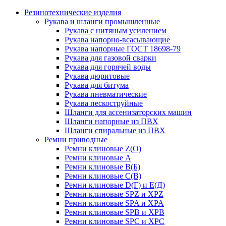
Резинотехнические изделия
Рукава и шланги промышленные
Рукава с нитяным усилением
Рукава напорно-всасывающие
Рукава напорные ГОСТ 18698-79
Рукава для газовой сварки
Рукава для горячей воды
Рукава дюритовые
Рукава для битума
Рукава пневматические
Рукава пескоструйные
Шланги для ассенизаторских машин
Шланги напорные из ПВХ
Шланги спиральные из ПВХ
Ремни приводные
Ремни клиновые Z(О)
Ремни клиновые А
Ремни клиновые В(Б)
Ремни клиновые С(В)
Ремни клиновые D(Г) и Е(Д)
Ремни клиновые SPZ и XPZ
Ремни клиновые SPA и XPA
Ремни клиновые SPB и XPB
Ремни клиновые SPC и XPC