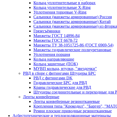
Кольца уплотнительные в наборах
Кольца уплотнительные Х-Ring
Уплотнения торцевые V-Ring
Сальники (манжеты армированные) Россия
Сальники (манжеты армированные) Китай
Сальники (манжеты армированные) из фторка
Грязесъёмники
Манжеты ГОСТ 14896-84
Манжеты ГОСТ 6678-72
Манжеты ТУ 38-1051725-86 (ГОСТ 6969-54)
Манжеты гидравлические полиуретановые
Уплотнения поршня
Кольца направляющие
Кольца защитные (ПОК)
МУВП кольца, втулки, "звездочки"
РВД в сборе с фитингами Штуцеры БРС
РВД с фитингами DK
Гидравлические БРС для РВД
Краны гидравлические для РВД
Штуцеры соединительные и переходные для 
Ленты конвейерные
Ленты конвейерные резинотканевые
Крепления типа "Крокодил", "Баргер", "МАТ
Ремни плоские приводные резинотканевые
Асбестотехнические и теплоизоляционные материалы