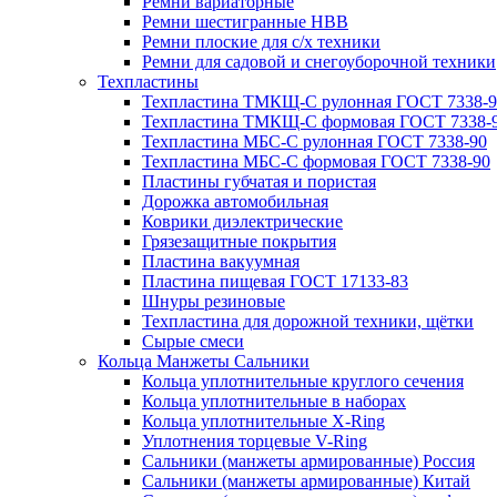
Ремни вариаторные
Ремни шестигранные HBB
Ремни плоские для с/х техники
Ремни для садовой и снегоуборочной техники
Техпластины
Техпластина ТМКЩ-С рулонная ГОСТ 7338-9
Техпластина ТМКЩ-С формовая ГОСТ 7338-
Техпластина МБС-С рулонная ГОСТ 7338-90
Техпластина МБС-С формовая ГОСТ 7338-90
Пластины губчатая и пористая
Дорожка автомобильная
Коврики диэлектрические
Грязезащитные покрытия
Пластина вакуумная
Пластина пищевая ГОСТ 17133-83
Шнуры резиновые
Техпластина для дорожной техники, щётки
Сырые смеси
Кольца Манжеты Сальники
Кольца уплотнительные круглого сечения
Кольца уплотнительные в наборах
Кольца уплотнительные Х-Ring
Уплотнения торцевые V-Ring
Сальники (манжеты армированные) Россия
Сальники (манжеты армированные) Китай