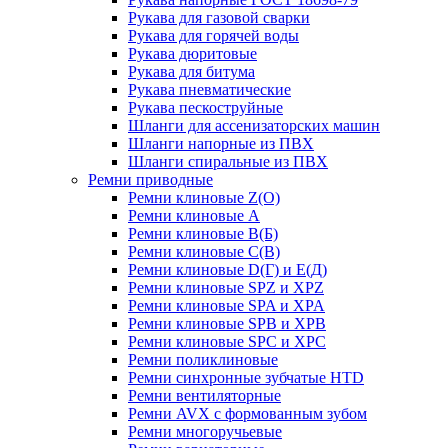
Рукава для газовой сварки
Рукава для горячей воды
Рукава дюритовые
Рукава для битума
Рукава пневматические
Рукава пескоструйные
Шланги для ассенизаторских машин
Шланги напорные из ПВХ
Шланги спиральные из ПВХ
Ремни приводные
Ремни клиновые Z(О)
Ремни клиновые А
Ремни клиновые В(Б)
Ремни клиновые С(В)
Ремни клиновые D(Г) и Е(Д)
Ремни клиновые SPZ и XPZ
Ремни клиновые SPA и XPA
Ремни клиновые SPB и XPB
Ремни клиновые SPC и XPC
Ремни поликлиновые
Ремни синхронные зубчатые HTD
Ремни вентиляторные
Ремни AVX с формованным зубом
Ремни многоручьевые