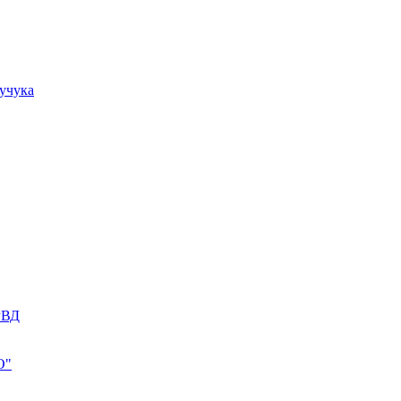
учука
РВД
О"