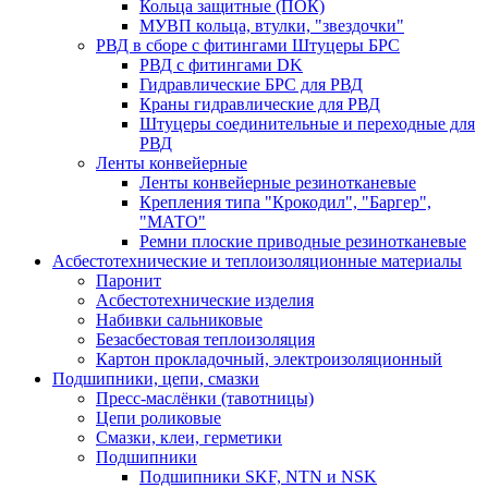
Кольца защитные (ПОК)
МУВП кольца, втулки, "звездочки"
РВД в сборе с фитингами Штуцеры БРС
РВД с фитингами DK
Гидравлические БРС для РВД
Краны гидравлические для РВД
Штуцеры соединительные и переходные для
РВД
Ленты конвейерные
Ленты конвейерные резинотканевые
Крепления типа "Крокодил", "Баргер",
"МАТО"
Ремни плоские приводные резинотканевые
Асбестотехнические и теплоизоляционные материалы
Паронит
Асбестотехнические изделия
Набивки сальниковые
Безасбестовая теплоизоляция
Картон прокладочный, электроизоляционный
Подшипники, цепи, смазки
Пресс-маслёнки (тавотницы)
Цепи роликовые
Смазки, клеи, герметики
Подшипники
Подшипники SKF, NTN и NSK