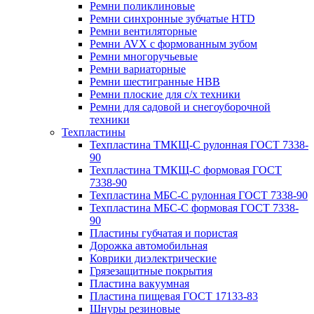
Ремни поликлиновые
Ремни синхронные зубчатые HTD
Ремни вентиляторные
Ремни AVX с формованным зубом
Ремни многоручьевые
Ремни вариаторные
Ремни шестигранные HBB
Ремни плоские для с/х техники
Ремни для садовой и снегоуборочной
техники
Техпластины
Техпластина ТМКЩ-С рулонная ГОСТ 7338-
90
Техпластина ТМКЩ-С формовая ГОСТ
7338-90
Техпластина МБС-С рулонная ГОСТ 7338-90
Техпластина МБС-С формовая ГОСТ 7338-
90
Пластины губчатая и пористая
Дорожка автомобильная
Коврики диэлектрические
Грязезащитные покрытия
Пластина вакуумная
Пластина пищевая ГОСТ 17133-83
Шнуры резиновые