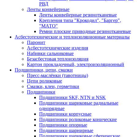
РВД
Ленты конвейерные
Ленты конвейерные резинотканевые
Крепления типа "Крокодил", "Баргер",
"МАТО"
Ремни плоские приводные резинотканевые
Асбестотехнические и теплоизоляционные материалы
Паронит
Асбестотехнические изделия
Набивки сальниковые
Безасбестовая теплоизоляция
Картон прокладочный, электроизоляционный
Подшипники, цепи, смазки
Пресс-маслёнки (тавотницы)
Цепи роликовые
Смазки, клеи, герметики
Подшипники
Подшипники SKF, NTN и NSK
Подшипники шариковые радиальные
однорядные
Подшипники корпусные
Подшипники роликовые конические
Подшипники опорные
Подшипники шарнирные
Подшипники шариковые сферические