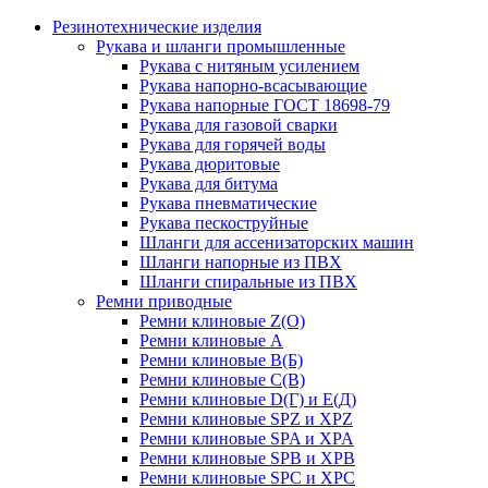
Резинотехнические изделия
Рукава и шланги промышленные
Рукава с нитяным усилением
Рукава напорно-всасывающие
Рукава напорные ГОСТ 18698-79
Рукава для газовой сварки
Рукава для горячей воды
Рукава дюритовые
Рукава для битума
Рукава пневматические
Рукава пескоструйные
Шланги для ассенизаторских машин
Шланги напорные из ПВХ
Шланги спиральные из ПВХ
Ремни приводные
Ремни клиновые Z(О)
Ремни клиновые А
Ремни клиновые В(Б)
Ремни клиновые С(В)
Ремни клиновые D(Г) и Е(Д)
Ремни клиновые SPZ и XPZ
Ремни клиновые SPA и XPA
Ремни клиновые SPB и XPB
Ремни клиновые SPC и XPC