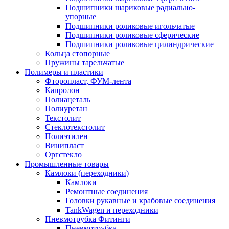
Подшипники шариковые радиально-
упорные
Подшипники роликовые игольчатые
Подшипники роликовые сферические
Подшипники роликовые цилиндрические
Кольца стопорные
Пружины тарельчатые
Полимеры и пластики
Фторопласт, ФУМ-лента
Капролон
Полиацеталь
Полиуретан
Текстолит
Стеклотекстолит
Полиэтилен
Винипласт
Оргстекло
Промышленные товары
Камлоки (переходники)
Камлоки
Ремонтные соединения
Головки рукавные и крабовые соединения
TankWagen и переходники
Пневмотрубка Фитинги
Пневмотрубка