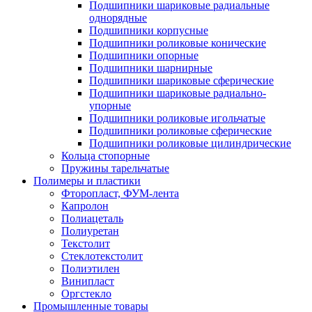
Подшипники шариковые радиальные
однорядные
Подшипники корпусные
Подшипники роликовые конические
Подшипники опорные
Подшипники шарнирные
Подшипники шариковые сферические
Подшипники шариковые радиально-
упорные
Подшипники роликовые игольчатые
Подшипники роликовые сферические
Подшипники роликовые цилиндрические
Кольца стопорные
Пружины тарельчатые
Полимеры и пластики
Фторопласт, ФУМ-лента
Капролон
Полиацеталь
Полиуретан
Текстолит
Стеклотекстолит
Полиэтилен
Винипласт
Оргстекло
Промышленные товары