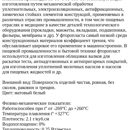
изготовления путем механической обработки
уплотнительных, электроизоляционных, антифрикционных,
химически стойких элементов конструкций, применяемых в
различных отраслях промышленности, в том числе пищевых
отраслях и медицине в качестве деталей технологического
оборудования (прокладки, манжеты, вкладыши, подшипники,
фильеры, мембраны и др). У фторопласта самый низкий среди
конструкционных материалов коэффициент трения, что
обуславливает широкое его применение в машиностроении. В
пищевой промышленности и бытовой технике фторопласт
используется для изготовления облицовки валков для
раскатки теста, антиадгезионных и антипригарных покрытий,
для изготовления уплотнений молочных насосов и насосов
для пищевых жидкостей и др.
Внешний вид: Поверхность изделий чистая, ровная, без
сколов, раковин и трещин.
Цвет: матовый белый
Физико-механические показатели:
Работоспособен при t° от -269°C до +260°C
Температура плавления t° +327°C
Плотность: 2.1 г/куб.см
Водопоглощение: 0%
Теплопроводность: 0.25 Вт/м•град