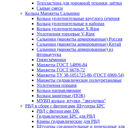
Техпластина для дорожной техники, щётки
Сырые смеси
Кольца Манжеты Сальники
Кольца уплотнительные круглого сечения
Кольца уплотнительные в наборах
Кольца уплотнительные Х-Ring
Уплотнения торцевые V-Ring
Сальники (манжеты армированные) Россия
Сальники (манжеты армированные) Китай
Сальники (манжеты армированные) из
фторкаучука
Грязесъёмники
Манжеты ГОСТ 14896-84
Манжеты ГОСТ 6678-72
Манжеты ТУ 38-1051725-86 (ГОСТ 6969-54)
Манжеты гидравлические полиуретановые
Уплотнения поршня
Кольца направляющие
Кольца защитные (ПОК)
МУВП кольца, втулки, "звездочки"
РВД в сборе с фитингами Штуцеры БРС
РВД с фитингами DK
Гидравлические БРС для РВД
Краны гидравлические для РВД
Штуцеры соединительные и переходные для