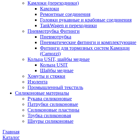
Камлоки (переходники)
Камлоки
Ремонтные соединения
Головки рукавные и крабовые соединения
TankWagen и переходники
Пневмотрубка Фитинги
Пневмотрубка
Пневматические фитинги и комплектующие
Фитинги для тормозных систем Камоцци
(Camozzi)
Кольца USIT, шайбы медные
Кольца USIT
Шайбы медные
Хомуты и стяжки
Изолента
Промышленный текстиль
Силиконовые материалы
Рукава силиконовые
Патрубки силиконовые
Силиконовые пластины
Трубка силиконовая
Шнуры силиконовые
Главная
Каталог