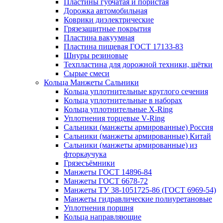
Пластины губчатая и пористая
Дорожка автомобильная
Коврики диэлектрические
Грязезащитные покрытия
Пластина вакуумная
Пластина пищевая ГОСТ 17133-83
Шнуры резиновые
Техпластина для дорожной техники, щётки
Сырые смеси
Кольца Манжеты Сальники
Кольца уплотнительные круглого сечения
Кольца уплотнительные в наборах
Кольца уплотнительные Х-Ring
Уплотнения торцевые V-Ring
Сальники (манжеты армированные) Россия
Сальники (манжеты армированные) Китай
Сальники (манжеты армированные) из
фторкаучука
Грязесъёмники
Манжеты ГОСТ 14896-84
Манжеты ГОСТ 6678-72
Манжеты ТУ 38-1051725-86 (ГОСТ 6969-54)
Манжеты гидравлические полиуретановые
Уплотнения поршня
Кольца направляющие