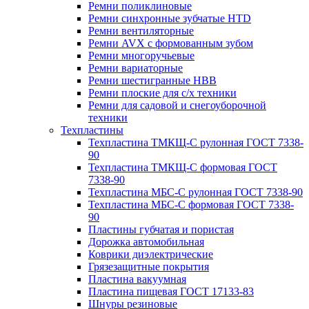
Ремни поликлиновые
Ремни синхронные зубчатые HTD
Ремни вентиляторные
Ремни AVX с формованным зубом
Ремни многоручьевые
Ремни вариаторные
Ремни шестигранные HBB
Ремни плоские для с/х техники
Ремни для садовой и снегоуборочной
техники
Техпластины
Техпластина ТМКЩ-С рулонная ГОСТ 7338-
90
Техпластина ТМКЩ-С формовая ГОСТ
7338-90
Техпластина МБС-С рулонная ГОСТ 7338-90
Техпластина МБС-С формовая ГОСТ 7338-
90
Пластины губчатая и пористая
Дорожка автомобильная
Коврики диэлектрические
Грязезащитные покрытия
Пластина вакуумная
Пластина пищевая ГОСТ 17133-83
Шнуры резиновые