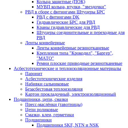
Кольца защитные (ПОК)
МУВП кольца, втулки, "звездочки"
РВД в сборе с фитингами Штуцеры БРС
РВД с фитингами DK
Гидравлические БРС для РВД
Краны гидравлические для РВД
Штуцеры соединительные и переходные для
РВД
Ленты конвейерные
Ленты конвейерные резинотканевые
Крепления типа "Крокодил", "Баргер",
"МАТО"
Ремни плоские приводные резинотканевые
Асбестотехнические и теплоизоляционные материалы
Паронит
Асбестотехнические изделия
Набивки сальниковые
Безасбестовая теплоизоляция
Картон прокладочный, электроизоляционный
Подшипники, цепи, смазки
Пресс-маслёнки (тавотницы)
Цепи роликовые
Смазки, клеи, герметики
Подшипники
Подшипники SKF, NTN и NSK