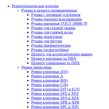
Резинотехнические изделия
Рукава и шланги промышленные
Рукава с нитяным усилением
Рукава напорно-всасывающие
Рукава напорные ГОСТ 18698-79
Рукава для газовой сварки
Рукава для горячей воды
Рукава дюритовые
Рукава для битума
Рукава пневматические
Рукава пескоструйные
Шланги для ассенизаторских машин
Шланги напорные из ПВХ
Шланги спиральные из ПВХ
Ремни приводные
Ремни клиновые Z(О)
Ремни клиновые А
Ремни клиновые В(Б)
Ремни клиновые С(В)
Ремни клиновые D(Г) и Е(Д)
Ремни клиновые SPZ и XPZ
Ремни клиновые SPA и XPA
Ремни клиновые SPB и XPB
Ремни клиновые SPC и XPC