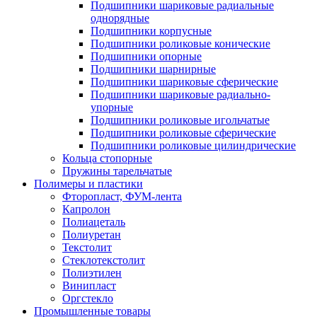
Подшипники шариковые радиальные
однорядные
Подшипники корпусные
Подшипники роликовые конические
Подшипники опорные
Подшипники шарнирные
Подшипники шариковые сферические
Подшипники шариковые радиально-
упорные
Подшипники роликовые игольчатые
Подшипники роликовые сферические
Подшипники роликовые цилиндрические
Кольца стопорные
Пружины тарельчатые
Полимеры и пластики
Фторопласт, ФУМ-лента
Капролон
Полиацеталь
Полиуретан
Текстолит
Стеклотекстолит
Полиэтилен
Винипласт
Оргстекло
Промышленные товары