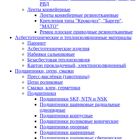
РВД
Ленты конвейерные
Ленты конвейерные резинотканевые
Крепления типа "Крокодил", "Баргер",
"МАТО"
Ремни плоские приводные резинотканевые
Асбестотехнические и теплоизоляционные материалы
Паронит
Асбестотехнические изделия
Набивки сальниковые
Безасбестовая теплоизоляция
Картон прокладочный, электроизоляционный
Подшипники, цепи, смазки
Пресс-маслёнки (тавотницы)
Цепи роликовые
Смазки, клеи, герметики
Подшипники
Подшипники SKF, NTN и NSK
Подшипники шариковые радиальные
однорядные
Подшипники корпусные
Подшипники роликовые конические
Подшипники опорные
Подшипники шарнирные
Подшипники шариковые сферические