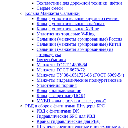
Техпластина для дорожной техники, щётки
Сырые смеси
Кольца Манжеты Сальники
Кольца уплотнительные круглого сечения
Кольца уплотнительные в наборах
Кольца уплотнительные Х-Ring
Уплотнения торцевые V-Ring
Сальники (манжеты армированные) Россия
Сальники (манжеты армированные) Китай
Сальники (манжеты армированные) из
фторкаучука
Грязесъёмники
Манжеты ГОСТ 14896-84
Манжеты ГОСТ 6678-72
Манжеты ТУ 38-1051725-86 (ГОСТ 6969-54)
Манжеты гидравлические полиуретановые
Уплотнения поршня
Кольца направляющие
Кольца защитные (ПОК)
МУВП кольца, втулки, "звездочки"
РВД в сборе с фитингами Штуцеры БРС
РВД с фитингами DK
Гидравлические БРС для РВД
Краны гидравлические для РВД
Штуцеры соединительные и переходные для