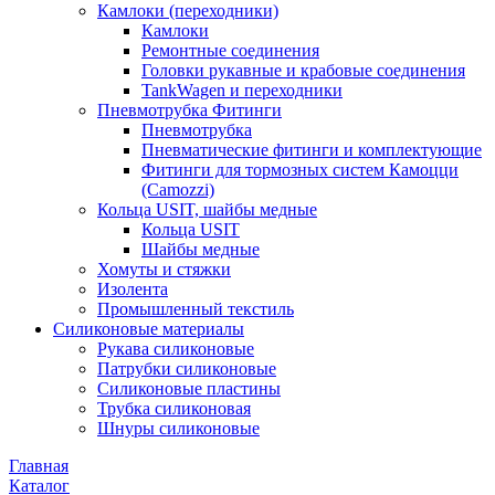
Камлоки (переходники)
Камлоки
Ремонтные соединения
Головки рукавные и крабовые соединения
TankWagen и переходники
Пневмотрубка Фитинги
Пневмотрубка
Пневматические фитинги и комплектующие
Фитинги для тормозных систем Камоцци
(Camozzi)
Кольца USIT, шайбы медные
Кольца USIT
Шайбы медные
Хомуты и стяжки
Изолента
Промышленный текстиль
Силиконовые материалы
Рукава силиконовые
Патрубки силиконовые
Силиконовые пластины
Трубка силиконовая
Шнуры силиконовые
Главная
Каталог