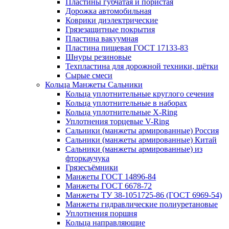
Пластины губчатая и пористая
Дорожка автомобильная
Коврики диэлектрические
Грязезащитные покрытия
Пластина вакуумная
Пластина пищевая ГОСТ 17133-83
Шнуры резиновые
Техпластина для дорожной техники, щётки
Сырые смеси
Кольца Манжеты Сальники
Кольца уплотнительные круглого сечения
Кольца уплотнительные в наборах
Кольца уплотнительные Х-Ring
Уплотнения торцевые V-Ring
Сальники (манжеты армированные) Россия
Сальники (манжеты армированные) Китай
Сальники (манжеты армированные) из
фторкаучука
Грязесъёмники
Манжеты ГОСТ 14896-84
Манжеты ГОСТ 6678-72
Манжеты ТУ 38-1051725-86 (ГОСТ 6969-54)
Манжеты гидравлические полиуретановые
Уплотнения поршня
Кольца направляющие