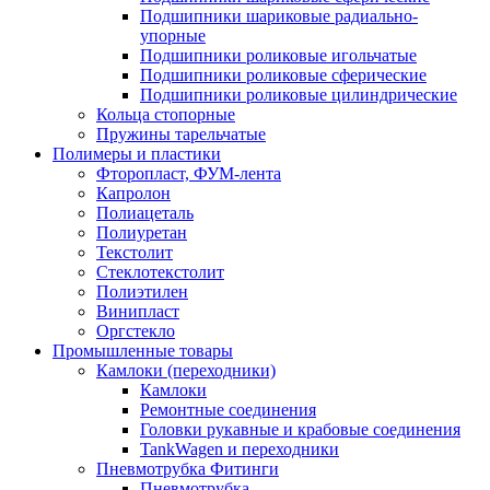
Подшипники шариковые радиально-
упорные
Подшипники роликовые игольчатые
Подшипники роликовые сферические
Подшипники роликовые цилиндрические
Кольца стопорные
Пружины тарельчатые
Полимеры и пластики
Фторопласт, ФУМ-лента
Капролон
Полиацеталь
Полиуретан
Текстолит
Стеклотекстолит
Полиэтилен
Винипласт
Оргстекло
Промышленные товары
Камлоки (переходники)
Камлоки
Ремонтные соединения
Головки рукавные и крабовые соединения
TankWagen и переходники
Пневмотрубка Фитинги
Пневмотрубка