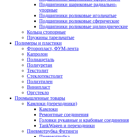
Подшипники шариковые радиально-
упорные
Подшипники роликовые игольчатые
Подшипники роликовые сферические
Подшипники роликовые цилиндрические
Кольца стопорные
Пружины тарельчатые
Полимеры и пластики
Фторопласт, ФУМ-лента
Капролон
Полиацеталь
Полиуретан
Текстолит
Стеклотекстолит
Полиэтилен
Винипласт
Оргстекло
Промышленные товары
Камлоки (переходники)
Камлоки
Ремонтные соединения
Головки рукавные и крабовые соединения
TankWagen и переходники
Пневмотрубка Фитинги
Пневмотрубка