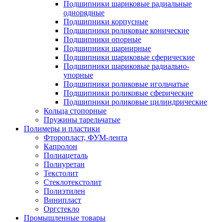
Подшипники шариковые радиальные
однорядные
Подшипники корпусные
Подшипники роликовые конические
Подшипники опорные
Подшипники шарнирные
Подшипники шариковые сферические
Подшипники шариковые радиально-
упорные
Подшипники роликовые игольчатые
Подшипники роликовые сферические
Подшипники роликовые цилиндрические
Кольца стопорные
Пружины тарельчатые
Полимеры и пластики
Фторопласт, ФУМ-лента
Капролон
Полиацеталь
Полиуретан
Текстолит
Стеклотекстолит
Полиэтилен
Винипласт
Оргстекло
Промышленные товары