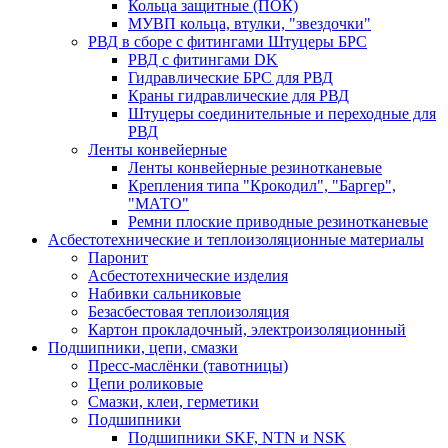
Кольца защитные (ПОК)
МУВП кольца, втулки, "звездочки"
РВД в сборе с фитингами Штуцеры БРС
РВД с фитингами DK
Гидравлические БРС для РВД
Краны гидравлические для РВД
Штуцеры соединительные и переходные для
РВД
Ленты конвейерные
Ленты конвейерные резинотканевые
Крепления типа "Крокодил", "Баргер",
"МАТО"
Ремни плоские приводные резинотканевые
Асбестотехнические и теплоизоляционные материалы
Паронит
Асбестотехнические изделия
Набивки сальниковые
Безасбестовая теплоизоляция
Картон прокладочный, электроизоляционный
Подшипники, цепи, смазки
Пресс-маслёнки (тавотницы)
Цепи роликовые
Смазки, клеи, герметики
Подшипники
Подшипники SKF, NTN и NSK