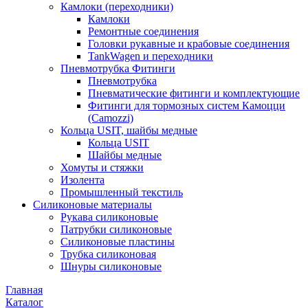
Камлоки (переходники)
Камлоки
Ремонтные соединения
Головки рукавные и крабовые соединения
TankWagen и переходники
Пневмотрубка Фитинги
Пневмотрубка
Пневматические фитинги и комплектующие
Фитинги для тормозных систем Камоцци
(Camozzi)
Кольца USIT, шайбы медные
Кольца USIT
Шайбы медные
Хомуты и стяжки
Изолента
Промышленный текстиль
Силиконовые материалы
Рукава силиконовые
Патрубки силиконовые
Силиконовые пластины
Трубка силиконовая
Шнуры силиконовые
Главная
Каталог