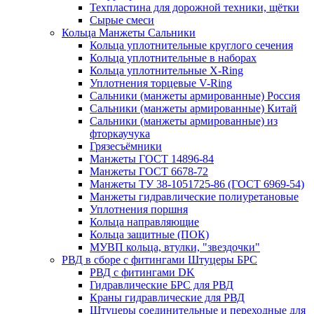
Техпластина для дорожной техники, щётки
Сырые смеси
Кольца Манжеты Сальники
Кольца уплотнительные круглого сечения
Кольца уплотнительные в наборах
Кольца уплотнительные Х-Ring
Уплотнения торцевые V-Ring
Сальники (манжеты армированные) Россия
Сальники (манжеты армированные) Китай
Сальники (манжеты армированные) из
фторкаучука
Грязесъёмники
Манжеты ГОСТ 14896-84
Манжеты ГОСТ 6678-72
Манжеты ТУ 38-1051725-86 (ГОСТ 6969-54)
Манжеты гидравлические полиуретановые
Уплотнения поршня
Кольца направляющие
Кольца защитные (ПОК)
МУВП кольца, втулки, "звездочки"
РВД в сборе с фитингами Штуцеры БРС
РВД с фитингами DK
Гидравлические БРС для РВД
Краны гидравлические для РВД
Штуцеры соединительные и переходные для