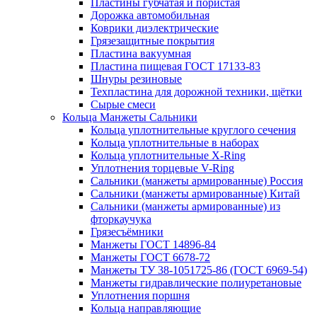
Пластины губчатая и пористая
Дорожка автомобильная
Коврики диэлектрические
Грязезащитные покрытия
Пластина вакуумная
Пластина пищевая ГОСТ 17133-83
Шнуры резиновые
Техпластина для дорожной техники, щётки
Сырые смеси
Кольца Манжеты Сальники
Кольца уплотнительные круглого сечения
Кольца уплотнительные в наборах
Кольца уплотнительные Х-Ring
Уплотнения торцевые V-Ring
Сальники (манжеты армированные) Россия
Сальники (манжеты армированные) Китай
Сальники (манжеты армированные) из
фторкаучука
Грязесъёмники
Манжеты ГОСТ 14896-84
Манжеты ГОСТ 6678-72
Манжеты ТУ 38-1051725-86 (ГОСТ 6969-54)
Манжеты гидравлические полиуретановые
Уплотнения поршня
Кольца направляющие