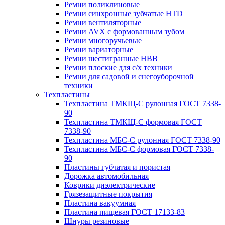
Ремни поликлиновые
Ремни синхронные зубчатые HTD
Ремни вентиляторные
Ремни AVX с формованным зубом
Ремни многоручьевые
Ремни вариаторные
Ремни шестигранные HBB
Ремни плоские для с/х техники
Ремни для садовой и снегоуборочной
техники
Техпластины
Техпластина ТМКЩ-С рулонная ГОСТ 7338-
90
Техпластина ТМКЩ-С формовая ГОСТ
7338-90
Техпластина МБС-С рулонная ГОСТ 7338-90
Техпластина МБС-С формовая ГОСТ 7338-
90
Пластины губчатая и пористая
Дорожка автомобильная
Коврики диэлектрические
Грязезащитные покрытия
Пластина вакуумная
Пластина пищевая ГОСТ 17133-83
Шнуры резиновые