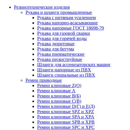
Резинотехнические изделия
Рукава и шланги промышленные
Рукава с нитяным усилением
Рукава напорно-всасывающие
Рукава напорные ГОСТ 18698-79
Рукава для газовой сварки
Рукава для горячей воды
Рукава дюритовые
Рукава для битума
Рукава пневматические
Рукава пескоструйные
Шланги для ассенизаторских машин
Шланги напорные из ПВХ
Шланги спиральные из ПВХ
Ремни приводные
Ремни клиновые Z(О)
Ремни клиновые А
Ремни клиновые В(Б)
Ремни клиновые С(В)
Ремни клиновые D(Г) и Е(Д)
Ремни клиновые SPZ и XPZ
Ремни клиновые SPA и XPA
Ремни клиновые SPB и XPB
Ремни клиновые SPC и XPC