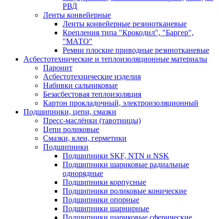
РВД
Ленты конвейерные
Ленты конвейерные резинотканевые
Крепления типа "Крокодил", "Баргер",
"МАТО"
Ремни плоские приводные резинотканевые
Асбестотехнические и теплоизоляционные материалы
Паронит
Асбестотехнические изделия
Набивки сальниковые
Безасбестовая теплоизоляция
Картон прокладочный, электроизоляционный
Подшипники, цепи, смазки
Пресс-маслёнки (тавотницы)
Цепи роликовые
Смазки, клеи, герметики
Подшипники
Подшипники SKF, NTN и NSK
Подшипники шариковые радиальные
однорядные
Подшипники корпусные
Подшипники роликовые конические
Подшипники опорные
Подшипники шарнирные
Подшипники шариковые сферические