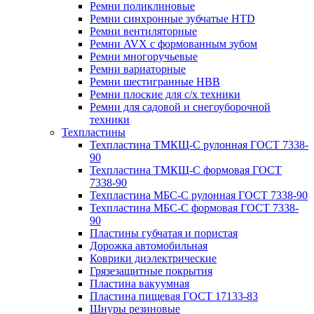
Ремни поликлиновые
Ремни синхронные зубчатые HTD
Ремни вентиляторные
Ремни AVX с формованным зубом
Ремни многоручьевые
Ремни вариаторные
Ремни шестигранные HBB
Ремни плоские для с/х техники
Ремни для садовой и снегоуборочной
техники
Техпластины
Техпластина ТМКЩ-С рулонная ГОСТ 7338-
90
Техпластина ТМКЩ-С формовая ГОСТ
7338-90
Техпластина МБС-С рулонная ГОСТ 7338-90
Техпластина МБС-С формовая ГОСТ 7338-
90
Пластины губчатая и пористая
Дорожка автомобильная
Коврики диэлектрические
Грязезащитные покрытия
Пластина вакуумная
Пластина пищевая ГОСТ 17133-83
Шнуры резиновые