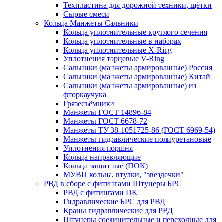
Техпластина для дорожной техники, щётки
Сырые смеси
Кольца Манжеты Сальники
Кольца уплотнительные круглого сечения
Кольца уплотнительные в наборах
Кольца уплотнительные Х-Ring
Уплотнения торцевые V-Ring
Сальники (манжеты армированные) Россия
Сальники (манжеты армированные) Китай
Сальники (манжеты армированные) из
фторкаучука
Грязесъёмники
Манжеты ГОСТ 14896-84
Манжеты ГОСТ 6678-72
Манжеты ТУ 38-1051725-86 (ГОСТ 6969-54)
Манжеты гидравлические полиуретановые
Уплотнения поршня
Кольца направляющие
Кольца защитные (ПОК)
МУВП кольца, втулки, "звездочки"
РВД в сборе с фитингами Штуцеры БРС
РВД с фитингами DK
Гидравлические БРС для РВД
Краны гидравлические для РВД
Штуцеры соединительные и переходные для