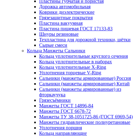
Пластины губчатая и пористая
Дорожка автомобильная
Коврики диэлектрические
Грязезащитные покрытия
Пластина вакуумная
Пластина пищевая ГОСТ 17133-83
Шнуры резиновые
Техпластина для дорожной техники, щётки
Сырые смеси
Кольца Манжеты Сальники
Кольца уплотнительные круглого сечения
Кольца уплотнительные в наборах
Кольца уплотнительные Х-Ring
Уплотнения торцевые V-Ring
Сальники (манжеты армированные) Россия
Сальники (манжеты армированные) Китай
Сальники (манжеты армированные) из
фторкаучука
Грязесъёмники
Манжеты ГОСТ 14896-84
Манжеты ГОСТ 6678-72
Манжеты ТУ 38-1051725-86 (ГОСТ 6969-54)
Манжеты гидравлические полиуретановые
Уплотнения поршня
Кольца направляющие