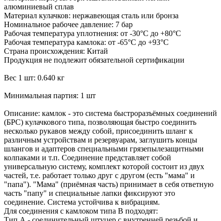
алюминиевый сплав
Материал кулачков: нержавеющая сталь или бронза
Номинальное рабочее давление: 7 бар
Рабочая температура уплотнения: от -30°C до +80°C
Рабочая температура камлока: от -65°C до +93°C
Страна происхождения: Китай
Продукция не подлежит обязательной сертификации
Вес 1 шт: 0.640 кг
Минимальная партия: 1 шт
Описание: камлок - это система быстроразъёмных соединений
(БРС) кулачкового типа, позволяющая быстро соединить
несколько рукавов между собой, присоединить шланг к
различным устройствам и резервуарам, заглушить концы
шлангов и адаптеров специальными грязепылезащитными
колпаками и т.п. Соединение представляет собой
универсальную систему, комплект которой состоит из двух
частей, т.е. работает только друг с другом (есть "мама" и
"папа"). "Мама" (приёмная часть) принимает в себя ответную
часть "папу" и специальные лапки фиксируют это
соединение. Система устойчива к вибрациям.
Для соединения с камлоком типа B подходят:
Тип А - соединительный штуцер с внутренней резьбой и