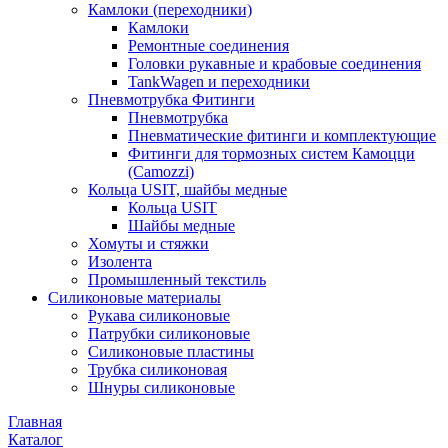
Камлоки (переходники)
Камлоки
Ремонтные соединения
Головки рукавные и крабовые соединения
TankWagen и переходники
Пневмотрубка Фитинги
Пневмотрубка
Пневматические фитинги и комплектующие
Фитинги для тормозных систем Камоцци
(Camozzi)
Кольца USIT, шайбы медные
Кольца USIT
Шайбы медные
Хомуты и стяжки
Изолента
Промышленный текстиль
Силиконовые материалы
Рукава силиконовые
Патрубки силиконовые
Силиконовые пластины
Трубка силиконовая
Шнуры силиконовые
Главная
Каталог