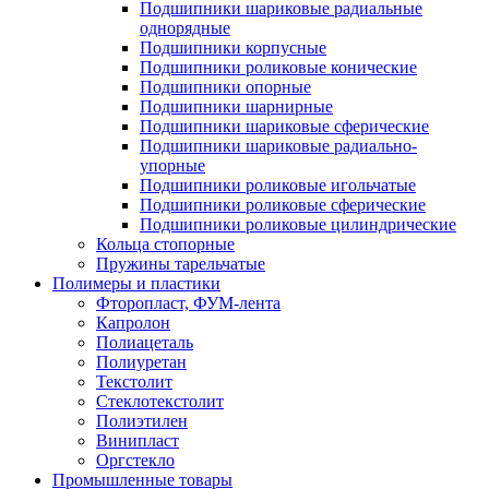
Подшипники шариковые радиальные
однорядные
Подшипники корпусные
Подшипники роликовые конические
Подшипники опорные
Подшипники шарнирные
Подшипники шариковые сферические
Подшипники шариковые радиально-
упорные
Подшипники роликовые игольчатые
Подшипники роликовые сферические
Подшипники роликовые цилиндрические
Кольца стопорные
Пружины тарельчатые
Полимеры и пластики
Фторопласт, ФУМ-лента
Капролон
Полиацеталь
Полиуретан
Текстолит
Стеклотекстолит
Полиэтилен
Винипласт
Оргстекло
Промышленные товары