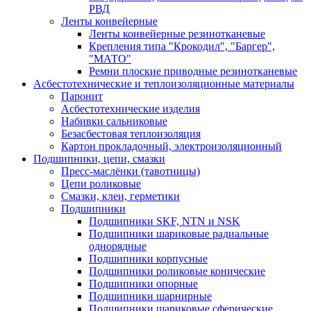
РВД
Ленты конвейерные
Ленты конвейерные резинотканевые
Крепления типа "Крокодил", "Баргер",
"МАТО"
Ремни плоские приводные резинотканевые
Асбестотехнические и теплоизоляционные материалы
Паронит
Асбестотехнические изделия
Набивки сальниковые
Безасбестовая теплоизоляция
Картон прокладочный, электроизоляционный
Подшипники, цепи, смазки
Пресс-маслёнки (тавотницы)
Цепи роликовые
Смазки, клеи, герметики
Подшипники
Подшипники SKF, NTN и NSK
Подшипники шариковые радиальные
однорядные
Подшипники корпусные
Подшипники роликовые конические
Подшипники опорные
Подшипники шарнирные
Подшипники шариковые сферические