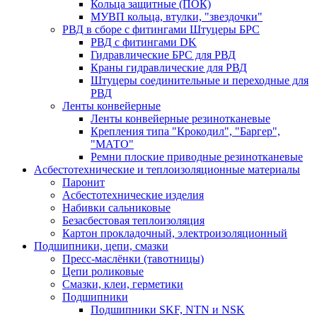
Кольца защитные (ПОК)
МУВП кольца, втулки, "звездочки"
РВД в сборе с фитингами Штуцеры БРС
РВД с фитингами DK
Гидравлические БРС для РВД
Краны гидравлические для РВД
Штуцеры соединительные и переходные для
РВД
Ленты конвейерные
Ленты конвейерные резинотканевые
Крепления типа "Крокодил", "Баргер",
"МАТО"
Ремни плоские приводные резинотканевые
Асбестотехнические и теплоизоляционные материалы
Паронит
Асбестотехнические изделия
Набивки сальниковые
Безасбестовая теплоизоляция
Картон прокладочный, электроизоляционный
Подшипники, цепи, смазки
Пресс-маслёнки (тавотницы)
Цепи роликовые
Смазки, клеи, герметики
Подшипники
Подшипники SKF, NTN и NSK