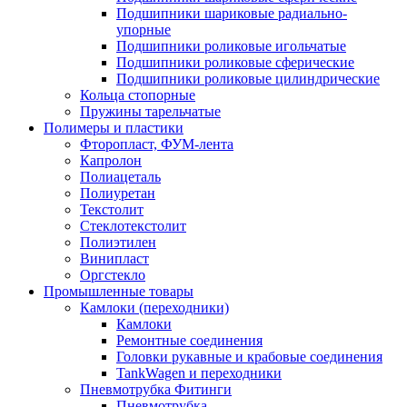
Подшипники шариковые радиально-
упорные
Подшипники роликовые игольчатые
Подшипники роликовые сферические
Подшипники роликовые цилиндрические
Кольца стопорные
Пружины тарельчатые
Полимеры и пластики
Фторопласт, ФУМ-лента
Капролон
Полиацеталь
Полиуретан
Текстолит
Стеклотекстолит
Полиэтилен
Винипласт
Оргстекло
Промышленные товары
Камлоки (переходники)
Камлоки
Ремонтные соединения
Головки рукавные и крабовые соединения
TankWagen и переходники
Пневмотрубка Фитинги
Пневмотрубка