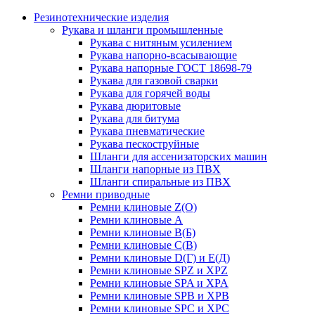
Резинотехнические изделия
Рукава и шланги промышленные
Рукава с нитяным усилением
Рукава напорно-всасывающие
Рукава напорные ГОСТ 18698-79
Рукава для газовой сварки
Рукава для горячей воды
Рукава дюритовые
Рукава для битума
Рукава пневматические
Рукава пескоструйные
Шланги для ассенизаторских машин
Шланги напорные из ПВХ
Шланги спиральные из ПВХ
Ремни приводные
Ремни клиновые Z(О)
Ремни клиновые А
Ремни клиновые В(Б)
Ремни клиновые С(В)
Ремни клиновые D(Г) и Е(Д)
Ремни клиновые SPZ и XPZ
Ремни клиновые SPA и XPA
Ремни клиновые SPB и XPB
Ремни клиновые SPC и XPC