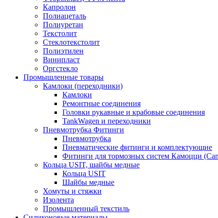
Капролон
Полиацеталь
Полиуретан
Текстолит
Стеклотекстолит
Полиэтилен
Винипласт
Оргстекло
Промышленные товары
Камлоки (переходники)
Камлоки
Ремонтные соединения
Головки рукавные и крабовые соединения
TankWagen и переходники
Пневмотрубка Фитинги
Пневмотрубка
Пневматические фитинги и комплектующие
Фитинги для тормозных систем Камоцци (Cam
Кольца USIT, шайбы медные
Кольца USIT
Шайбы медные
Хомуты и стяжки
Изолента
Промышленный текстиль
Силиконовые материалы