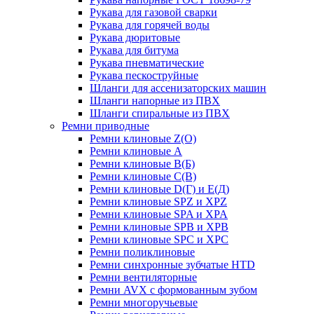
Рукава для газовой сварки
Рукава для горячей воды
Рукава дюритовые
Рукава для битума
Рукава пневматические
Рукава пескоструйные
Шланги для ассенизаторских машин
Шланги напорные из ПВХ
Шланги спиральные из ПВХ
Ремни приводные
Ремни клиновые Z(О)
Ремни клиновые А
Ремни клиновые В(Б)
Ремни клиновые С(В)
Ремни клиновые D(Г) и Е(Д)
Ремни клиновые SPZ и XPZ
Ремни клиновые SPA и XPA
Ремни клиновые SPB и XPB
Ремни клиновые SPC и XPC
Ремни поликлиновые
Ремни синхронные зубчатые HTD
Ремни вентиляторные
Ремни AVX с формованным зубом
Ремни многоручьевые