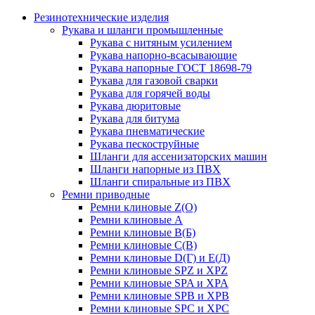
Резинотехнические изделия
Рукава и шланги промышленные
Рукава с нитяным усилением
Рукава напорно-всасывающие
Рукава напорные ГОСТ 18698-79
Рукава для газовой сварки
Рукава для горячей воды
Рукава дюритовые
Рукава для битума
Рукава пневматические
Рукава пескоструйные
Шланги для ассенизаторских машин
Шланги напорные из ПВХ
Шланги спиральные из ПВХ
Ремни приводные
Ремни клиновые Z(О)
Ремни клиновые А
Ремни клиновые В(Б)
Ремни клиновые С(В)
Ремни клиновые D(Г) и Е(Д)
Ремни клиновые SPZ и XPZ
Ремни клиновые SPA и XPA
Ремни клиновые SPB и XPB
Ремни клиновые SPC и XPC