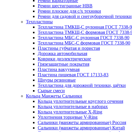
Ремни вариаторные
Ремни шестигранные HBB
Ремни плоские для с/х техники
Ремни для садовой и снегоуборочной техники
Техпластины
Техпластина ТМКЩ-С рулонная ГОСТ 7338-9
Техпластина ТМКЩ-С формовая ГОСТ 7338-
Техпластина МБС-С рулонная ГОСТ 7338-90
Техпластина МБС-С формовая ГОСТ 7338-90
Пластины губчатая и пористая
Дорожка автомобильная
Коврики диэлектрические
Грязезащитные покрытия
Пластина вакуумная
Пластина пищевая ГОСТ 17133-83
Шнуры резиновые
Техпластина для дорожной техники, щётки
Сырые смеси
Кольца Манжеты Сальники
Кольца уплотнительные круглого сечения
Кольца уплотнительные в наборах
Кольца уплотнительные Х-Ring
Уплотнения торцевые V-Ring
Сальники (манжеты армированные) Россия
Сальники (манжеты армированные) Китай