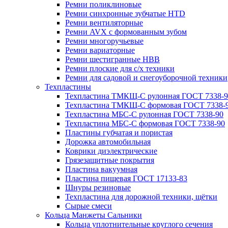
Ремни поликлиновые
Ремни синхронные зубчатые HTD
Ремни вентиляторные
Ремни AVX с формованным зубом
Ремни многоручьевые
Ремни вариаторные
Ремни шестигранные HBB
Ремни плоские для с/х техники
Ремни для садовой и снегоуборочной техники
Техпластины
Техпластина ТМКЩ-С рулонная ГОСТ 7338-9
Техпластина ТМКЩ-С формовая ГОСТ 7338-
Техпластина МБС-С рулонная ГОСТ 7338-90
Техпластина МБС-С формовая ГОСТ 7338-90
Пластины губчатая и пористая
Дорожка автомобильная
Коврики диэлектрические
Грязезащитные покрытия
Пластина вакуумная
Пластина пищевая ГОСТ 17133-83
Шнуры резиновые
Техпластина для дорожной техники, щётки
Сырые смеси
Кольца Манжеты Сальники
Кольца уплотнительные круглого сечения