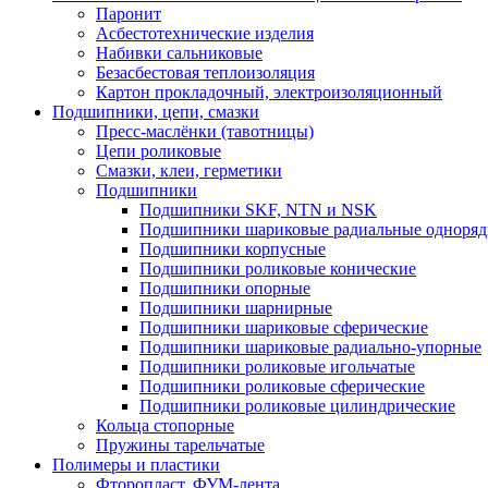
Паронит
Асбестотехнические изделия
Набивки сальниковые
Безасбестовая теплоизоляция
Картон прокладочный, электроизоляционный
Подшипники, цепи, смазки
Пресс-маслёнки (тавотницы)
Цепи роликовые
Смазки, клеи, герметики
Подшипники
Подшипники SKF, NTN и NSK
Подшипники шариковые радиальные одноря
Подшипники корпусные
Подшипники роликовые конические
Подшипники опорные
Подшипники шарнирные
Подшипники шариковые сферические
Подшипники шариковые радиально-упорные
Подшипники роликовые игольчатые
Подшипники роликовые сферические
Подшипники роликовые цилиндрические
Кольца стопорные
Пружины тарельчатые
Полимеры и пластики
Фторопласт, ФУМ-лента