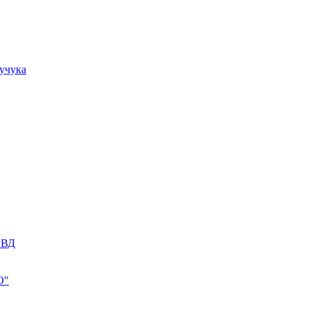
учука
РВД
О"