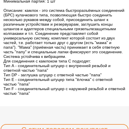
Минимальная партия: 1 шт
Описание: камлок - это система быстроразъёмных соединений
(БРС) кулачкового типа, позволяющая быстро соединить
несколько рукавов между собой, присоединить шланг к
различным устройствам и резервуарам, заглушить концы
шлангов и адаптеров специальными грязепылезащитными
колпаками и т.п. Соединение представляет собой
универсальную систему, комплект которой состоит из двух
частей, т.е. работает только друг с другом (есть "мама" и
папа"). "Мама" (приёмная часть) принимает в себя ответную
часть "папу" и специальные лапки фиксируют это соединение.
Система устойчива к вибрациям.
Для соединения с камлоком типа C подходят:
Тип А - соединительный штуцер с внутренней резьбой и
ответной частью "папа"
Тип DP - заглушка штуцер с ответной частью "папа"
Тип Е - соединительный штуцер типа "ёлочка" с ответной
частью "папа"
Тип F - соединительный штуцер с наружней резьбой и ответной
частью "папа"