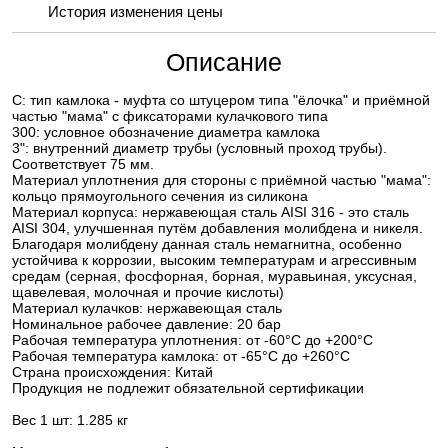
История изменения цены
Описание
С: тип камлока - муфта со штуцером типа "ёлочка" и приёмной
частью "мама" с фиксаторами кулачкового типа
300: условное обозначение диаметра камлока
3": внутренний диаметр трубы (условный проход трубы).
Соответствует 75 мм.
Материал уплотнения для стороны с приёмной частью "мама":
кольцо прямоугольного сечения из силикона
Материал корпуса: нержавеющая сталь AISI 316 - это сталь
AISI 304, улучшенная путём добавления молибдена и никеля.
Благодаря молибдену данная сталь немагнитна, особенно
устойчива к коррозии, высоким температурам и агрессивным
средам (серная, фосфорная, борная, муравьиная, уксусная,
щавелевая, молочная и прочие кислоты)
Материал кулачков: нержавеющая сталь
Номинальное рабочее давление: 20 бар
Рабочая температура уплотнения: от -60°C до +200°C
Рабочая температура камлока: от -65°C до +260°C
Страна происхождения: Китай
Продукция не подлежит обязательной сертификации
Вес 1 шт: 1.285 кг