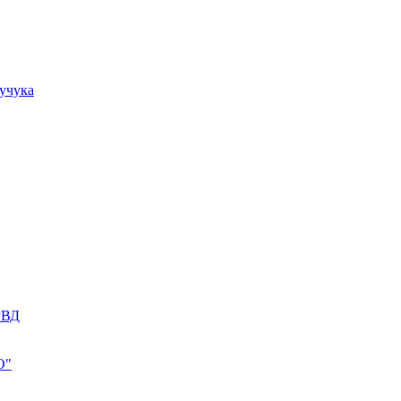
учука
РВД
О"