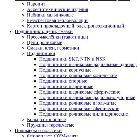
Паронит
Асбестотехнические изделия
Набивки сальниковые
Безасбестовая теплоизоляция
Картон прокладочный, электроизоляционный
Подшипники, цепи, смазки
Пресс-маслёнки (тавотницы)
Цепи роликовые
Смазки, клеи, герметики
Подшипники
Подшипники SKF, NTN и NSK
Подшипники шариковые радиальные одноря
Подшипники корпусные
Подшипники роликовые конические
Подшипники опорные
Подшипники шарнирные
Подшипники шариковые сферические
Подшипники шариковые радиально-упорные
Подшипники роликовые игольчатые
Подшипники роликовые сферические
Подшипники роликовые цилиндрические
Кольца стопорные
Пружины тарельчатые
Полимеры и пластики
Фторопласт, ФУМ-лента