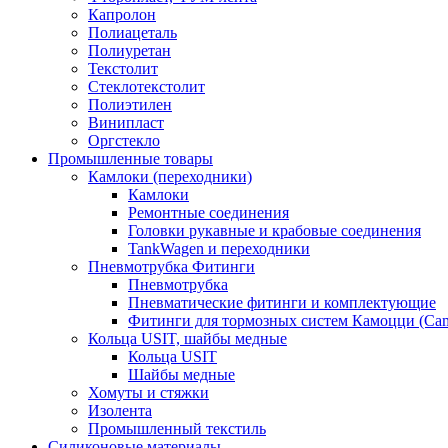
Капролон
Полиацеталь
Полиуретан
Текстолит
Стеклотекстолит
Полиэтилен
Винипласт
Оргстекло
Промышленные товары
Камлоки (переходники)
Камлоки
Ремонтные соединения
Головки рукавные и крабовые соединения
TankWagen и переходники
Пневмотрубка Фитинги
Пневмотрубка
Пневматические фитинги и комплектующие
Фитинги для тормозных систем Камоцци (Cam
Кольца USIT, шайбы медные
Кольца USIT
Шайбы медные
Хомуты и стяжки
Изолента
Промышленный текстиль
Силиконовые материалы