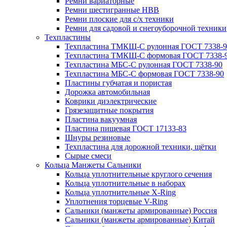
Ремни вариаторные
Ремни шестигранные HBB
Ремни плоские для с/х техники
Ремни для садовой и снегоуборочной техники
Техпластины
Техпластина ТМКЩ-С рулонная ГОСТ 7338-9
Техпластина ТМКЩ-С формовая ГОСТ 7338-
Техпластина МБС-С рулонная ГОСТ 7338-90
Техпластина МБС-С формовая ГОСТ 7338-90
Пластины губчатая и пористая
Дорожка автомобильная
Коврики диэлектрические
Грязезащитные покрытия
Пластина вакуумная
Пластина пищевая ГОСТ 17133-83
Шнуры резиновые
Техпластина для дорожной техники, щётки
Сырые смеси
Кольца Манжеты Сальники
Кольца уплотнительные круглого сечения
Кольца уплотнительные в наборах
Кольца уплотнительные Х-Ring
Уплотнения торцевые V-Ring
Сальники (манжеты армированные) Россия
Сальники (манжеты армированные) Китай