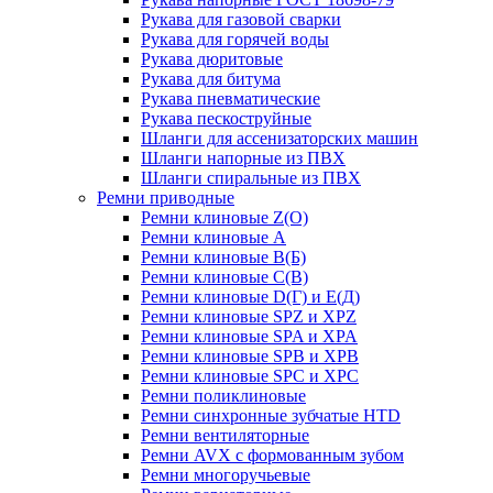
Рукава для газовой сварки
Рукава для горячей воды
Рукава дюритовые
Рукава для битума
Рукава пневматические
Рукава пескоструйные
Шланги для ассенизаторских машин
Шланги напорные из ПВХ
Шланги спиральные из ПВХ
Ремни приводные
Ремни клиновые Z(О)
Ремни клиновые А
Ремни клиновые В(Б)
Ремни клиновые С(В)
Ремни клиновые D(Г) и Е(Д)
Ремни клиновые SPZ и XPZ
Ремни клиновые SPA и XPA
Ремни клиновые SPB и XPB
Ремни клиновые SPC и XPC
Ремни поликлиновые
Ремни синхронные зубчатые HTD
Ремни вентиляторные
Ремни AVX с формованным зубом
Ремни многоручьевые