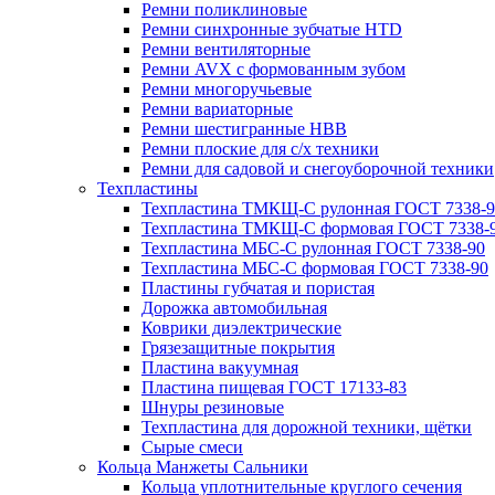
Ремни поликлиновые
Ремни синхронные зубчатые HTD
Ремни вентиляторные
Ремни AVX с формованным зубом
Ремни многоручьевые
Ремни вариаторные
Ремни шестигранные HBB
Ремни плоские для с/х техники
Ремни для садовой и снегоуборочной техники
Техпластины
Техпластина ТМКЩ-С рулонная ГОСТ 7338-9
Техпластина ТМКЩ-С формовая ГОСТ 7338-
Техпластина МБС-С рулонная ГОСТ 7338-90
Техпластина МБС-С формовая ГОСТ 7338-90
Пластины губчатая и пористая
Дорожка автомобильная
Коврики диэлектрические
Грязезащитные покрытия
Пластина вакуумная
Пластина пищевая ГОСТ 17133-83
Шнуры резиновые
Техпластина для дорожной техники, щётки
Сырые смеси
Кольца Манжеты Сальники
Кольца уплотнительные круглого сечения