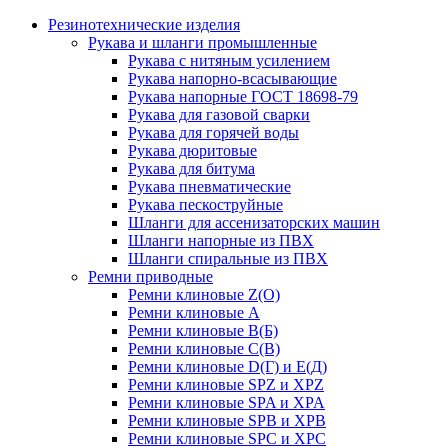
Резинотехнические изделия
Рукава и шланги промышленные
Рукава с нитяным усилением
Рукава напорно-всасывающие
Рукава напорные ГОСТ 18698-79
Рукава для газовой сварки
Рукава для горячей воды
Рукава дюритовые
Рукава для битума
Рукава пневматические
Рукава пескоструйные
Шланги для ассенизаторских машин
Шланги напорные из ПВХ
Шланги спиральные из ПВХ
Ремни приводные
Ремни клиновые Z(О)
Ремни клиновые А
Ремни клиновые В(Б)
Ремни клиновые С(В)
Ремни клиновые D(Г) и Е(Д)
Ремни клиновые SPZ и XPZ
Ремни клиновые SPA и XPA
Ремни клиновые SPB и XPB
Ремни клиновые SPC и XPC