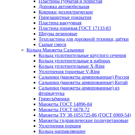
Пластины губчатая и пористая
Дорожка автомобильная
Коврики диэлектрические
Грязезащитные покрытия
Пластина вакуумная
Пластина пищевая ГОСТ 17133-83
Шнуры резиновые
Техпластина для дорожной техники, щётки
Сырые смеси
Кольца Манжеты Сальники
Кольца уплотнительные круглого сечения
Кольца уплотнительные в наборах
Кольца уплотнительные Х-Ring
Уплотнения торцевые V-Ring
Сальники (манжеты армированные) Россия
Сальники (манжеты армированные) Китай
Сальники (манжеты армированные) из
фторкаучука
Грязесъёмники
Манжеты ГОСТ 14896-84
Манжеты ГОСТ 6678-72
Манжеты ТУ 38-1051725-86 (ГОСТ 6969-54)
Манжеты гидравлические полиуретановые
Уплотнения поршня
Кольца направляющие