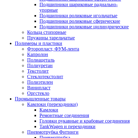
Подшипники шариковые радиально-
упорные
Подшипники роликовые игольчатые
Подшипники роликовые сферические
Подшипники роликовые цилиндрические
Кольца стопорные
Пружины тарельчатые
Полимеры и пластики
Фторопласт, ФУМ-лента
Капролон
Полиацеталь
Полиуретан
Текстолит
Стеклотекстолит
Полиэтилен
Винипласт
Оргстекло
Промышленные товары
Камлоки (переходники)
Камлоки
Ремонтные соединения
Головки рукавные и крабовые соединения
TankWagen и переходники
Пневмотрубка Фитинги
Пневмотрубка