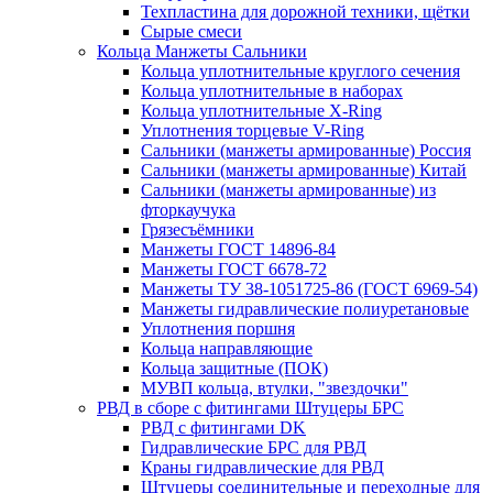
Техпластина для дорожной техники, щётки
Сырые смеси
Кольца Манжеты Сальники
Кольца уплотнительные круглого сечения
Кольца уплотнительные в наборах
Кольца уплотнительные Х-Ring
Уплотнения торцевые V-Ring
Сальники (манжеты армированные) Россия
Сальники (манжеты армированные) Китай
Сальники (манжеты армированные) из
фторкаучука
Грязесъёмники
Манжеты ГОСТ 14896-84
Манжеты ГОСТ 6678-72
Манжеты ТУ 38-1051725-86 (ГОСТ 6969-54)
Манжеты гидравлические полиуретановые
Уплотнения поршня
Кольца направляющие
Кольца защитные (ПОК)
МУВП кольца, втулки, "звездочки"
РВД в сборе с фитингами Штуцеры БРС
РВД с фитингами DK
Гидравлические БРС для РВД
Краны гидравлические для РВД
Штуцеры соединительные и переходные для