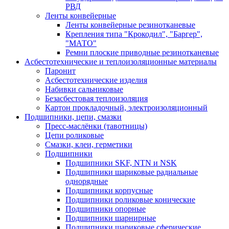
РВД
Ленты конвейерные
Ленты конвейерные резинотканевые
Крепления типа "Крокодил", "Баргер",
"МАТО"
Ремни плоские приводные резинотканевые
Асбестотехнические и теплоизоляционные материалы
Паронит
Асбестотехнические изделия
Набивки сальниковые
Безасбестовая теплоизоляция
Картон прокладочный, электроизоляционный
Подшипники, цепи, смазки
Пресс-маслёнки (тавотницы)
Цепи роликовые
Смазки, клеи, герметики
Подшипники
Подшипники SKF, NTN и NSK
Подшипники шариковые радиальные
однорядные
Подшипники корпусные
Подшипники роликовые конические
Подшипники опорные
Подшипники шарнирные
Подшипники шариковые сферические