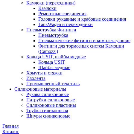
Камлоки (переходники)
Камлоки
Ремонтные соединения
Головки рукавные и крабовые соединения
TankWagen и переходники
Пневмотрубка Фитинги
Пневмотрубка
Пневматические фитинги и комплектующие
Фитинги для тормозных систем Камоцци
(Camozzi)
Кольца USIT, шайбы медные
Кольца USIT
Шайбы медные
Хомуты и стяжки
Изолента
Промышленный текстиль
Силиконовые материалы
Рукава силиконовые
Патрубки силиконовые
Силиконовые пластины
Трубка силиконовая
Шнуры силиконовые
Главная
Каталог