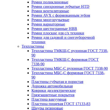
Ремни поликлиновые
Ремни синхронные зубчатые HTD
Ремни вентиляторные
Ремни AVX с формованным зубом
Ремни многоручьевые
Ремни вариаторные
Ремни шестигранные HBB
Ремни плоские для с/х техники
Ремни для садовой и снегоуборочной
техники
Техпластины
Техпластина ТМКЩ-С рулонная ГОСТ 7338-
90
Техпластина ТМКЩ-С формовая ГОСТ
7338-90
Техпластина МБС-С рулонная ГОСТ 7338-90
Техпластина МБС-С формовая ГОСТ 7338-
90
Пластины губчатая и пористая
Дорожка автомобильная
Коврики диэлектрические
Грязезащитные покрытия
Пластина вакуумная
Пластина пищевая ГОСТ 17133-83
Шнуры резиновые