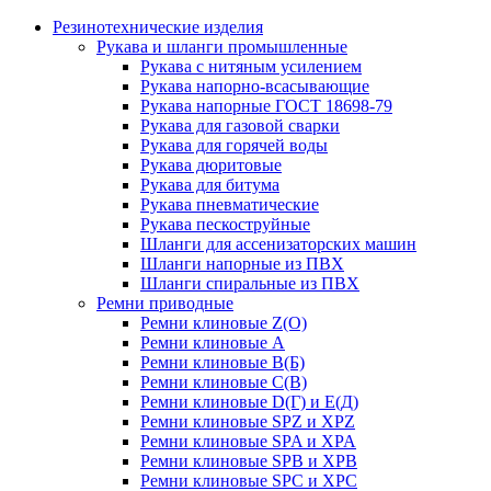
Резинотехнические изделия
Рукава и шланги промышленные
Рукава с нитяным усилением
Рукава напорно-всасывающие
Рукава напорные ГОСТ 18698-79
Рукава для газовой сварки
Рукава для горячей воды
Рукава дюритовые
Рукава для битума
Рукава пневматические
Рукава пескоструйные
Шланги для ассенизаторских машин
Шланги напорные из ПВХ
Шланги спиральные из ПВХ
Ремни приводные
Ремни клиновые Z(О)
Ремни клиновые А
Ремни клиновые В(Б)
Ремни клиновые С(В)
Ремни клиновые D(Г) и Е(Д)
Ремни клиновые SPZ и XPZ
Ремни клиновые SPA и XPA
Ремни клиновые SPB и XPB
Ремни клиновые SPC и XPC