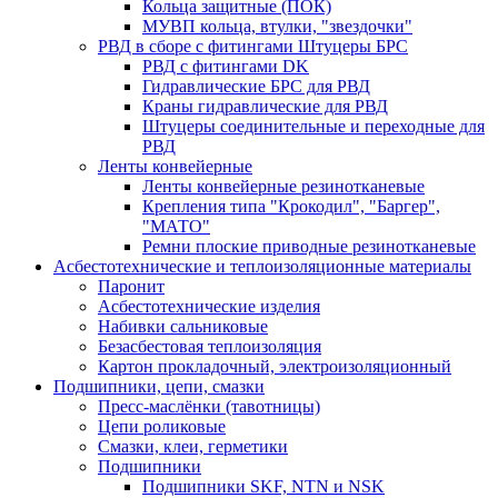
Кольца защитные (ПОК)
МУВП кольца, втулки, "звездочки"
РВД в сборе с фитингами Штуцеры БРС
РВД с фитингами DK
Гидравлические БРС для РВД
Краны гидравлические для РВД
Штуцеры соединительные и переходные для
РВД
Ленты конвейерные
Ленты конвейерные резинотканевые
Крепления типа "Крокодил", "Баргер",
"МАТО"
Ремни плоские приводные резинотканевые
Асбестотехнические и теплоизоляционные материалы
Паронит
Асбестотехнические изделия
Набивки сальниковые
Безасбестовая теплоизоляция
Картон прокладочный, электроизоляционный
Подшипники, цепи, смазки
Пресс-маслёнки (тавотницы)
Цепи роликовые
Смазки, клеи, герметики
Подшипники
Подшипники SKF, NTN и NSK