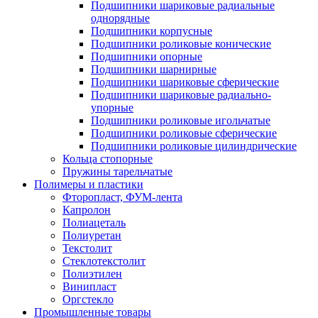
Подшипники шариковые радиальные
однорядные
Подшипники корпусные
Подшипники роликовые конические
Подшипники опорные
Подшипники шарнирные
Подшипники шариковые сферические
Подшипники шариковые радиально-
упорные
Подшипники роликовые игольчатые
Подшипники роликовые сферические
Подшипники роликовые цилиндрические
Кольца стопорные
Пружины тарельчатые
Полимеры и пластики
Фторопласт, ФУМ-лента
Капролон
Полиацеталь
Полиуретан
Текстолит
Стеклотекстолит
Полиэтилен
Винипласт
Оргстекло
Промышленные товары