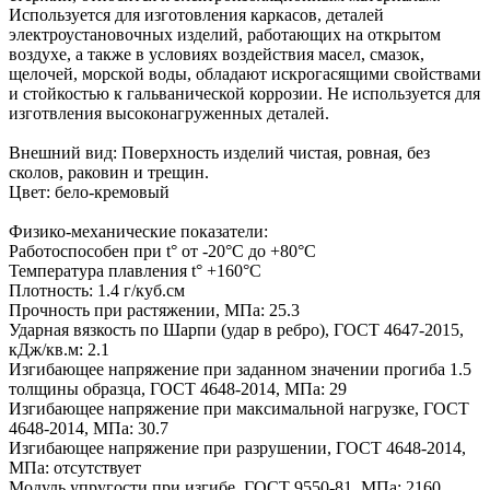
Используется для изготовления каркасов, деталей
электроустановочных изделий, работающих на открытом
воздухе, а также в условиях воздействия масел, смазок,
щелочей, морской воды, обладают искрогасящими свойствами
и стойкостью к гальванической коррозии. Не используется для
изготвления высоконагруженных деталей.
Внешний вид: Поверхность изделий чистая, ровная, без
сколов, раковин и трещин.
Цвет: бело-кремовый
Физико-механические показатели:
Работоспособен при t° от -20°C до +80°C
Температура плавления t° +160°C
Плотность: 1.4 г/куб.см
Прочность при растяжении, МПа: 25.3
Ударная вязкость по Шарпи (удар в ребро), ГОСТ 4647-2015,
кДж/кв.м: 2.1
Изгибающее напряжение при заданном значении прогиба 1.5
толщины образца, ГОСТ 4648-2014, МПа: 29
Изгибающее напряжение при максимальной нагрузке, ГОСТ
4648-2014, МПа: 30.7
Изгибающее напряжение при разрушении, ГОСТ 4648-2014,
МПа: отсутствует
Модуль упругости при изгибе, ГОСТ 9550-81, МПа: 2160