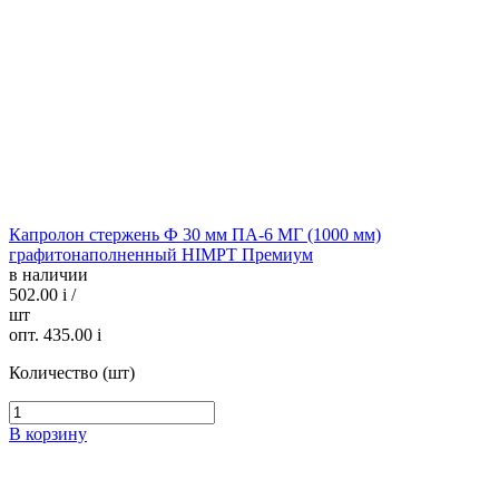
Капролон стержень Ф 30 мм ПА-6 МГ (1000 мм)
графитонаполненный HIMPT Премиум
в наличии
502.00
i
/
шт
опт. 435.00
i
Количество (шт)
В корзину