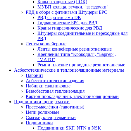
Кольца защитные (ПОК)
МУВП кольца, втулки, "звездочки"
РВД в сборе с фитингами Штуцеры БРС
РВД с фитингами DK
Гидравлические БРС для РВД
Краны гидравлические для РВД
Штуцеры соединительные и переходные для
РВД
Ленты конвейерные
Ленты конвейерные резинотканевые
Крепления типа "Крокодил", "Баргер",
"МАТО"
Ремни плоские приводные резинотканевые
Асбестотехнические и теплоизоляционные материалы
Паронит
Асбестотехнические изделия
Набивки сальниковые
Безасбестовая теплоизоляция
Картон прокладочный, электроизоляционный
Подшипники, цепи, смазки
Пресс-маслёнки (тавотницы)
Цепи роликовые
Смазки, клеи, герметики
Подшипники
Подшипники SKF, NTN и NSK