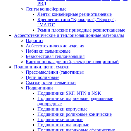
РВД
Ленты конвейерные
Ленты конвейерные резинотканевые
Крепления типа "Крокодил", "Баргер",
"МАТО"
Ремни плоские приводные резинотканевые
Асбестотехнические и теплоизоляционные материалы
Паронит
Асбестотехнические изделия
Набивки сальниковые
Безасбестовая теплоизоляция
Картон прокладочный, электроизоляционный
Подшипники, цепи, смазки
Пресс-маслёнки (тавотницы)
Цепи роликовые
Смазки, клеи, герметики
Подшипники
Подшипники SKF, NTN и NSK
Подшипники шариковые радиальные
однорядные
Подшипники корпусные
Подшипники роликовые конические
Подшипники опорные
Подшипники шарнирные
Подшипники шариковые сферические