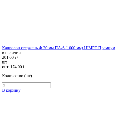
Капролон стержень Ф 20 мм ПА-6 (1000 мм) HIMPT Премиум
в наличии
201.00
i
/
шт
опт. 174.00
i
Количество (шт)
В корзину