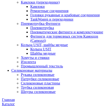
Камлоки (переходники)
Камлоки
Ремонтные соединения
Головки рукавные и крабовые соединения
TankWagen и переходники
Пневмотрубка Фитинги
Пневмотрубка
Пневматические фитинги и комплектующие
Фитинги для тормозных систем Камоцци
(Camozzi)
Кольца USIT, шайбы медные
Кольца USIT
Шайбы медные
Хомуты и стяжки
Изолента
Промышленный текстиль
Силиконовые материалы
Рукава силиконовые
Патрубки силиконовые
Силиконовые пластины
Трубка силиконовая
Шнуры силиконовые
Главная
Каталог