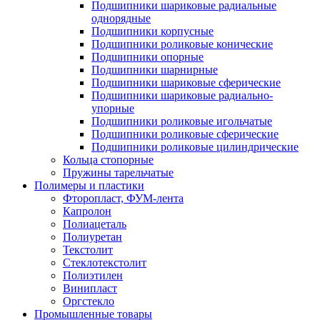
Подшипники шариковые радиальные
однорядные
Подшипники корпусные
Подшипники роликовые конические
Подшипники опорные
Подшипники шарнирные
Подшипники шариковые сферические
Подшипники шариковые радиально-
упорные
Подшипники роликовые игольчатые
Подшипники роликовые сферические
Подшипники роликовые цилиндрические
Кольца стопорные
Пружины тарельчатые
Полимеры и пластики
Фторопласт, ФУМ-лента
Капролон
Полиацеталь
Полиуретан
Текстолит
Стеклотекстолит
Полиэтилен
Винипласт
Оргстекло
Промышленные товары