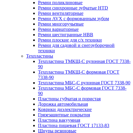
Ремни поликлиновые
Ремни синхронные зубчатые HTD
Ремни вентиляторные
Ремни AVX с формованным зубом
Ремни многоручьевые
Ремни вариаторные
Ремни шестигранные HBB
Ремни плоские для с/х техники
Ремни для садовой и снегоуборочной
техники
Техпластины
Техпластина ТМКЩ-С рулонная ГОСТ 7338-
90
Техпластина ТМКЩ-С формовая ГОСТ
7338-90
Техпластина МБС-С рулонная ГОСТ 7338-90
Техпластина МБС-С формовая ГОСТ 7338-
90
Пластины губчатая и пористая
Дорожка автомобильная
Коврики диэлектрические
Грязезащитные покрытия
Пластина вакуумная
Пластина пищевая ГОСТ 17133-83
Шнуры резиновые