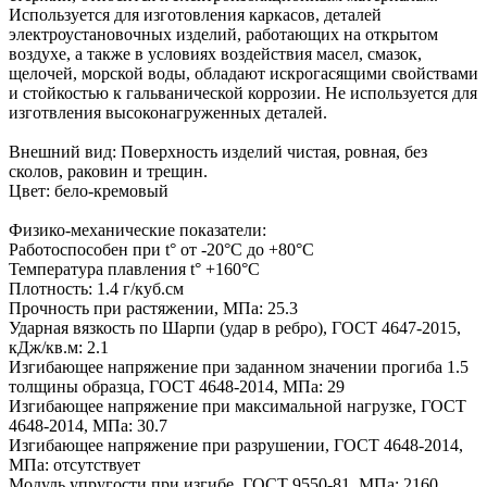
Используется для изготовления каркасов, деталей
электроустановочных изделий, работающих на открытом
воздухе, а также в условиях воздействия масел, смазок,
щелочей, морской воды, обладают искрогасящими свойствами
и стойкостью к гальванической коррозии. Не используется для
изготвления высоконагруженных деталей.
Внешний вид: Поверхность изделий чистая, ровная, без
сколов, раковин и трещин.
Цвет: бело-кремовый
Физико-механические показатели:
Работоспособен при t° от -20°C до +80°C
Температура плавления t° +160°C
Плотность: 1.4 г/куб.см
Прочность при растяжении, МПа: 25.3
Ударная вязкость по Шарпи (удар в ребро), ГОСТ 4647-2015,
кДж/кв.м: 2.1
Изгибающее напряжение при заданном значении прогиба 1.5
толщины образца, ГОСТ 4648-2014, МПа: 29
Изгибающее напряжение при максимальной нагрузке, ГОСТ
4648-2014, МПа: 30.7
Изгибающее напряжение при разрушении, ГОСТ 4648-2014,
МПа: отсутствует
Модуль упругости при изгибе, ГОСТ 9550-81, МПа: 2160