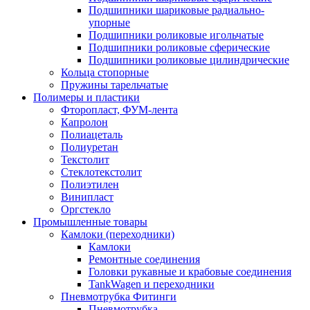
Подшипники шариковые радиально-
упорные
Подшипники роликовые игольчатые
Подшипники роликовые сферические
Подшипники роликовые цилиндрические
Кольца стопорные
Пружины тарельчатые
Полимеры и пластики
Фторопласт, ФУМ-лента
Капролон
Полиацеталь
Полиуретан
Текстолит
Стеклотекстолит
Полиэтилен
Винипласт
Оргстекло
Промышленные товары
Камлоки (переходники)
Камлоки
Ремонтные соединения
Головки рукавные и крабовые соединения
TankWagen и переходники
Пневмотрубка Фитинги
Пневмотрубка