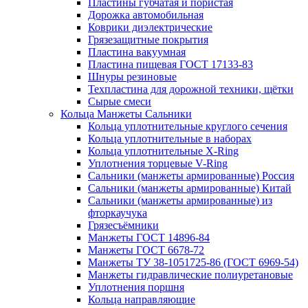
Пластины губчатая и пористая
Дорожка автомобильная
Коврики диэлектрические
Грязезащитные покрытия
Пластина вакуумная
Пластина пищевая ГОСТ 17133-83
Шнуры резиновые
Техпластина для дорожной техники, щётки
Сырые смеси
Кольца Манжеты Сальники
Кольца уплотнительные круглого сечения
Кольца уплотнительные в наборах
Кольца уплотнительные Х-Ring
Уплотнения торцевые V-Ring
Сальники (манжеты армированные) Россия
Сальники (манжеты армированные) Китай
Сальники (манжеты армированные) из
фторкаучука
Грязесъёмники
Манжеты ГОСТ 14896-84
Манжеты ГОСТ 6678-72
Манжеты ТУ 38-1051725-86 (ГОСТ 6969-54)
Манжеты гидравлические полиуретановые
Уплотнения поршня
Кольца направляющие