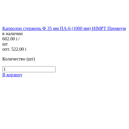
Капролон стержень Ф 35 мм ПА-6 (1000 мм) HIMPT Премиум
в наличии
602.00
i
/
шт
опт. 522.00
i
Количество (шт)
В корзину