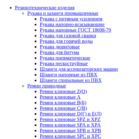
Резинотехнические изделия
Рукава и шланги промышленные
Рукава с нитяным усилением
Рукава напорно-всасывающие
Рукава напорные ГОСТ 18698-79
Рукава для газовой сварки
Рукава для горячей воды
Рукава дюритовые
Рукава для битума
Рукава пневматические
Рукава пескоструйные
Шланги для ассенизаторских машин
Шланги напорные из ПВХ
Шланги спиральные из ПВХ
Ремни приводные
Ремни клиновые Z(О)
Ремни клиновые А
Ремни клиновые В(Б)
Ремни клиновые С(В)
Ремни клиновые D(Г) и Е(Д)
Ремни клиновые SPZ и XPZ
Ремни клиновые SPA и XPA
Ремни клиновые SPB и XPB
Ремни клиновые SPC и XPC