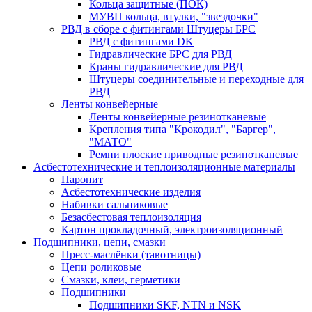
Кольца защитные (ПОК)
МУВП кольца, втулки, "звездочки"
РВД в сборе с фитингами Штуцеры БРС
РВД с фитингами DK
Гидравлические БРС для РВД
Краны гидравлические для РВД
Штуцеры соединительные и переходные для
РВД
Ленты конвейерные
Ленты конвейерные резинотканевые
Крепления типа "Крокодил", "Баргер",
"МАТО"
Ремни плоские приводные резинотканевые
Асбестотехнические и теплоизоляционные материалы
Паронит
Асбестотехнические изделия
Набивки сальниковые
Безасбестовая теплоизоляция
Картон прокладочный, электроизоляционный
Подшипники, цепи, смазки
Пресс-маслёнки (тавотницы)
Цепи роликовые
Смазки, клеи, герметики
Подшипники
Подшипники SKF, NTN и NSK