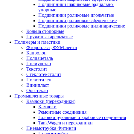
Подшипники шариковые радиально-
упорные
Подшипники роликовые игольчатые
Подшипники роликовые сферические
Подшипники роликовые цилиндрические
Кольца стопорные
Пружины тарельчатые
Полимеры и пластики
Фторопласт, ФУМ-лента
Капролон
Полиацеталь
Полиуретан
Текстолит
Стеклотекстолит
Полиэтилен
Винипласт
Оргстекло
Промышленные товары
Камлоки (переходники)
Камлоки
Ремонтные соединения
Головки рукавные и крабовые соединения
TankWagen и переходники
Пневмотрубка Фитинги
Пневмотрубка