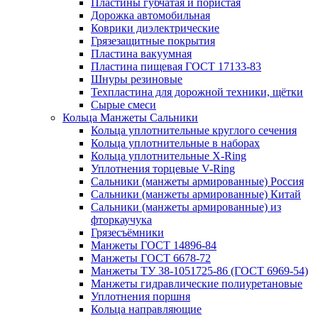
Пластины губчатая и пористая
Дорожка автомобильная
Коврики диэлектрические
Грязезащитные покрытия
Пластина вакуумная
Пластина пищевая ГОСТ 17133-83
Шнуры резиновые
Техпластина для дорожной техники, щётки
Сырые смеси
Кольца Манжеты Сальники
Кольца уплотнительные круглого сечения
Кольца уплотнительные в наборах
Кольца уплотнительные Х-Ring
Уплотнения торцевые V-Ring
Сальники (манжеты армированные) Россия
Сальники (манжеты армированные) Китай
Сальники (манжеты армированные) из
фторкаучука
Грязесъёмники
Манжеты ГОСТ 14896-84
Манжеты ГОСТ 6678-72
Манжеты ТУ 38-1051725-86 (ГОСТ 6969-54)
Манжеты гидравлические полиуретановые
Уплотнения поршня
Кольца направляющие