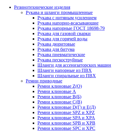
Резинотехнические изделия
Рукава и шланги промышленные
Рукава с нитяным усилением
Рукава напорно-всасывающие
Рукава напорные ГОСТ 18698-79
Рукава для газовой сварки
Рукава для горячей воды
Рукава дюритовые
Рукава для битума
Рукава пневматические
Рукава пескоструйные
Шланги для ассенизаторских машин
Шланги напорные из ПВХ
Шланги спиральные из ПВХ
Ремни приводные
Ремни клиновые Z(О)
Ремни клиновые А
Ремни клиновые В(Б)
Ремни клиновые С(В)
Ремни клиновые D(Г) и Е(Д)
Ремни клиновые SPZ и XPZ
Ремни клиновые SPA и XPA
Ремни клиновые SPB и XPB
Ремни клиновые SPC и XPC