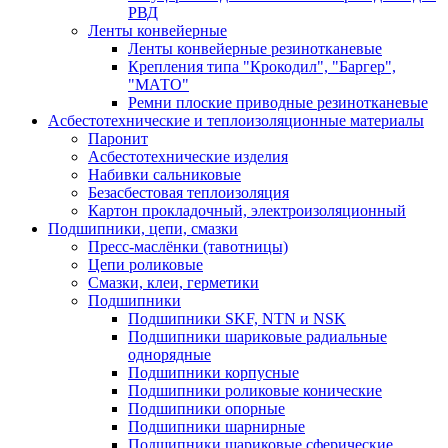
РВД
Ленты конвейерные
Ленты конвейерные резинотканевые
Крепления типа "Крокодил", "Баргер",
"МАТО"
Ремни плоские приводные резинотканевые
Асбестотехнические и теплоизоляционные материалы
Паронит
Асбестотехнические изделия
Набивки сальниковые
Безасбестовая теплоизоляция
Картон прокладочный, электроизоляционный
Подшипники, цепи, смазки
Пресс-маслёнки (тавотницы)
Цепи роликовые
Смазки, клеи, герметики
Подшипники
Подшипники SKF, NTN и NSK
Подшипники шариковые радиальные
однорядные
Подшипники корпусные
Подшипники роликовые конические
Подшипники опорные
Подшипники шарнирные
Подшипники шариковые сферические