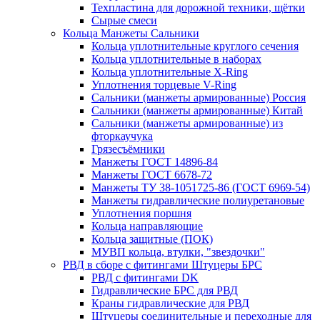
Техпластина для дорожной техники, щётки
Сырые смеси
Кольца Манжеты Сальники
Кольца уплотнительные круглого сечения
Кольца уплотнительные в наборах
Кольца уплотнительные Х-Ring
Уплотнения торцевые V-Ring
Сальники (манжеты армированные) Россия
Сальники (манжеты армированные) Китай
Сальники (манжеты армированные) из
фторкаучука
Грязесъёмники
Манжеты ГОСТ 14896-84
Манжеты ГОСТ 6678-72
Манжеты ТУ 38-1051725-86 (ГОСТ 6969-54)
Манжеты гидравлические полиуретановые
Уплотнения поршня
Кольца направляющие
Кольца защитные (ПОК)
МУВП кольца, втулки, "звездочки"
РВД в сборе с фитингами Штуцеры БРС
РВД с фитингами DK
Гидравлические БРС для РВД
Краны гидравлические для РВД
Штуцеры соединительные и переходные для