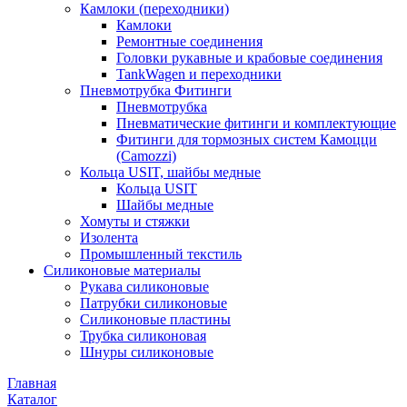
Камлоки (переходники)
Камлоки
Ремонтные соединения
Головки рукавные и крабовые соединения
TankWagen и переходники
Пневмотрубка Фитинги
Пневмотрубка
Пневматические фитинги и комплектующие
Фитинги для тормозных систем Камоцци
(Camozzi)
Кольца USIT, шайбы медные
Кольца USIT
Шайбы медные
Хомуты и стяжки
Изолента
Промышленный текстиль
Силиконовые материалы
Рукава силиконовые
Патрубки силиконовые
Силиконовые пластины
Трубка силиконовая
Шнуры силиконовые
Главная
Каталог