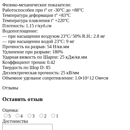
Физико-механические показатели:
Работоспособен при t° от -30°C до +88°C
Температура деформации t° +83°C
Температура плавления t° +220°C
Плотность: 1.15 г/куб.см
Водопоглощение:
— при насыщении воздухом 23°C/ 50% R.H.: 2.8 мг
— при насыщении водой 23°C: 9 мг
Прочность на разрыв: 54 Н/кв.мм
Удлинение при разрыве: 180%
Ударная вязкость по Шарпи: 25 кДж/кв.мм
Коэффициент трения: 0.42
Твердость по Шор D: 85
Диэлектрическая прочность: 25 кВ/мм
Объемное удельное сопротивление: 1.0•10^12 Ом•см
Отзывы
Оставить отзыв
Оценка:
5
4
3
2
1
Достоинства