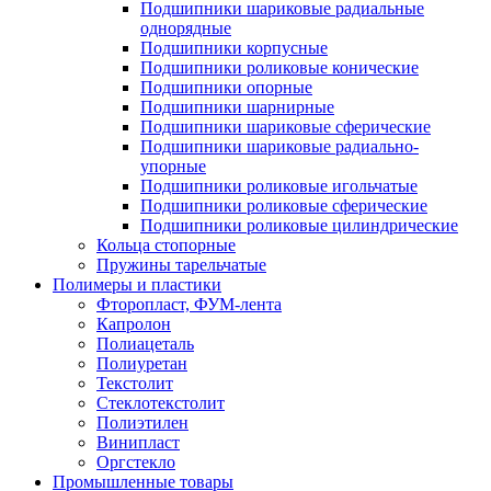
Подшипники шариковые радиальные
однорядные
Подшипники корпусные
Подшипники роликовые конические
Подшипники опорные
Подшипники шарнирные
Подшипники шариковые сферические
Подшипники шариковые радиально-
упорные
Подшипники роликовые игольчатые
Подшипники роликовые сферические
Подшипники роликовые цилиндрические
Кольца стопорные
Пружины тарельчатые
Полимеры и пластики
Фторопласт, ФУМ-лента
Капролон
Полиацеталь
Полиуретан
Текстолит
Стеклотекстолит
Полиэтилен
Винипласт
Оргстекло
Промышленные товары