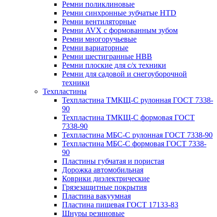
Ремни поликлиновые
Ремни синхронные зубчатые HTD
Ремни вентиляторные
Ремни AVX с формованным зубом
Ремни многоручьевые
Ремни вариаторные
Ремни шестигранные HBB
Ремни плоские для с/х техники
Ремни для садовой и снегоуборочной
техники
Техпластины
Техпластина ТМКЩ-С рулонная ГОСТ 7338-
90
Техпластина ТМКЩ-С формовая ГОСТ
7338-90
Техпластина МБС-С рулонная ГОСТ 7338-90
Техпластина МБС-С формовая ГОСТ 7338-
90
Пластины губчатая и пористая
Дорожка автомобильная
Коврики диэлектрические
Грязезащитные покрытия
Пластина вакуумная
Пластина пищевая ГОСТ 17133-83
Шнуры резиновые