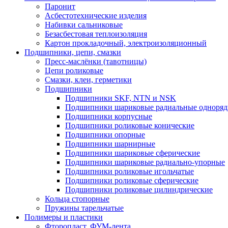
Паронит
Асбестотехнические изделия
Набивки сальниковые
Безасбестовая теплоизоляция
Картон прокладочный, электроизоляционный
Подшипники, цепи, смазки
Пресс-маслёнки (тавотницы)
Цепи роликовые
Смазки, клеи, герметики
Подшипники
Подшипники SKF, NTN и NSK
Подшипники шариковые радиальные одноря
Подшипники корпусные
Подшипники роликовые конические
Подшипники опорные
Подшипники шарнирные
Подшипники шариковые сферические
Подшипники шариковые радиально-упорные
Подшипники роликовые игольчатые
Подшипники роликовые сферические
Подшипники роликовые цилиндрические
Кольца стопорные
Пружины тарельчатые
Полимеры и пластики
Фторопласт, ФУМ-лента