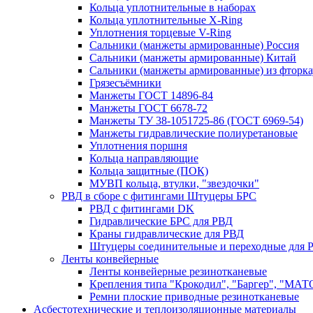
Кольца уплотнительные в наборах
Кольца уплотнительные Х-Ring
Уплотнения торцевые V-Ring
Сальники (манжеты армированные) Россия
Сальники (манжеты армированные) Китай
Сальники (манжеты армированные) из фторка
Грязесъёмники
Манжеты ГОСТ 14896-84
Манжеты ГОСТ 6678-72
Манжеты ТУ 38-1051725-86 (ГОСТ 6969-54)
Манжеты гидравлические полиуретановые
Уплотнения поршня
Кольца направляющие
Кольца защитные (ПОК)
МУВП кольца, втулки, "звездочки"
РВД в сборе с фитингами Штуцеры БРС
РВД с фитингами DK
Гидравлические БРС для РВД
Краны гидравлические для РВД
Штуцеры соединительные и переходные для 
Ленты конвейерные
Ленты конвейерные резинотканевые
Крепления типа "Крокодил", "Баргер", "МАТ
Ремни плоские приводные резинотканевые
Асбестотехнические и теплоизоляционные материалы