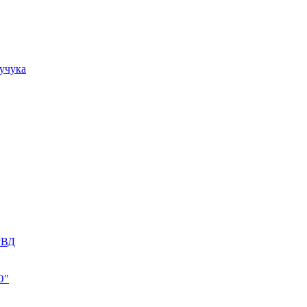
учука
РВД
О"