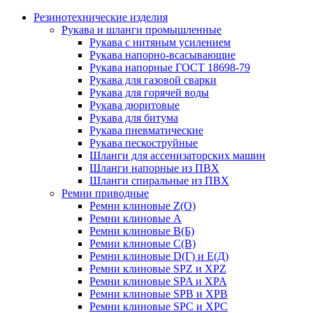
Резинотехнические изделия
Рукава и шланги промышленные
Рукава с нитяным усилением
Рукава напорно-всасывающие
Рукава напорные ГОСТ 18698-79
Рукава для газовой сварки
Рукава для горячей воды
Рукава дюритовые
Рукава для битума
Рукава пневматические
Рукава пескоструйные
Шланги для ассенизаторских машин
Шланги напорные из ПВХ
Шланги спиральные из ПВХ
Ремни приводные
Ремни клиновые Z(О)
Ремни клиновые А
Ремни клиновые В(Б)
Ремни клиновые С(В)
Ремни клиновые D(Г) и Е(Д)
Ремни клиновые SPZ и XPZ
Ремни клиновые SPA и XPA
Ремни клиновые SPB и XPB
Ремни клиновые SPC и XPC