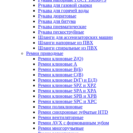
Рукава для газовой сварки
Рукава для горячей воды
Рукава дюритовые
Рукава для битума
Рукава пневматические
Рукава пескоструйные
Шланги для ассенизаторских машин
Шланги напорные из ПВХ
Шланги спиральные из ПВХ
Ремни приводные
Ремни клиновые Z(О)
Ремни клиновые А
Ремни клиновые В(Б)
Ремни клиновые С(В)
Ремни клиновые D(Г) и Е(Д)
Ремни клиновые SPZ и XPZ
Ремни клиновые SPA и XPA
Ремни клиновые SPB и XPB
Ремни клиновые SPC и XPC
Ремни поликлиновые
Ремни синхронные зубчатые HTD
Ремни вентиляторные
Ремни AVX с формованным зубом
Ремни многоручьевые