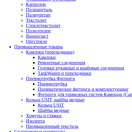
Капролон
Полиацеталь
Полиуретан
Текстолит
Стеклотекстолит
Полиэтилен
Винипласт
Оргстекло
Промышленные товары
Камлоки (переходники)
Камлоки
Ремонтные соединения
Головки рукавные и крабовые соединения
TankWagen и переходники
Пневмотрубка Фитинги
Пневмотрубка
Пневматические фитинги и комплектующие
Фитинги для тормозных систем Камоцци (Cam
Кольца USIT, шайбы медные
Кольца USIT
Шайбы медные
Хомуты и стяжки
Изолента
Промышленный текстиль
Силиконовые материалы