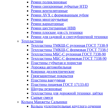
Ремни поликлиновые
Ремни синхронные зубчатые HTD
Ремни вентиляторные
Ремни AVX с формованным зубом
Ремни многоручьевые
Ремни вариаторные
Ремни шестигранные HBB
Ремни плоские для с/х техники
Ремни для садовой и снегоуборочной техники
Техпластины
Техпластина ТМКЩ-С рулонная ГОСТ 7338-9
Техпластина ТМКЩ-С формовая ГОСТ 7338-
Техпластина МБС-С рулонная ГОСТ 7338-90
Техпластина МБС-С формовая ГОСТ 7338-90
Пластины губчатая и пористая
Дорожка автомобильная
Коврики диэлектрические
Грязезащитные покрытия
Пластина вакуумная
Пластина пищевая ГОСТ 17133-83
Шнуры резиновые
Техпластина для дорожной техники, щётки
Сырые смеси
Кольца Манжеты Сальники
Кольца уплотнительные круглого сечения