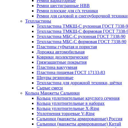
Ремни вариаторные
Ремни шестигранные HBB
Ремни плоские для с/х техники
Ремни для садовой и снегоуборочной техники
Техпластины
Техпластина ТМКЩ-С рулонная ГОСТ 7338-9
Техпластина ТМКЩ-С формовая ГОСТ 7338-
Техпластина МБС-С рулонная ГОСТ 7338-90
Техпластина МБС-С формовая ГОСТ 7338-90
Пластины губчатая и пористая
Дорожка автомобильная
Коврики диэлектрические
Грязезащитные покрытия
Пластина вакуумная
Пластина пищевая ГОСТ 17133-83
Шнуры резиновые
Техпластина для дорожной техники, щётки
Сырые смеси
Кольца Манжеты Сальники
Кольца уплотнительные круглого сечения
Кольца уплотнительные в наборах
Кольца уплотнительные Х-Ring
Уплотнения торцевые V-Ring
Сальники (манжеты армированные) Россия
Сальники (манжеты армированные) Китай