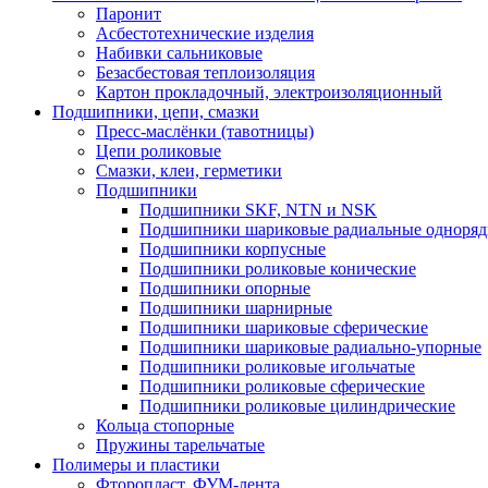
Паронит
Асбестотехнические изделия
Набивки сальниковые
Безасбестовая теплоизоляция
Картон прокладочный, электроизоляционный
Подшипники, цепи, смазки
Пресс-маслёнки (тавотницы)
Цепи роликовые
Смазки, клеи, герметики
Подшипники
Подшипники SKF, NTN и NSK
Подшипники шариковые радиальные одноря
Подшипники корпусные
Подшипники роликовые конические
Подшипники опорные
Подшипники шарнирные
Подшипники шариковые сферические
Подшипники шариковые радиально-упорные
Подшипники роликовые игольчатые
Подшипники роликовые сферические
Подшипники роликовые цилиндрические
Кольца стопорные
Пружины тарельчатые
Полимеры и пластики
Фторопласт, ФУМ-лента