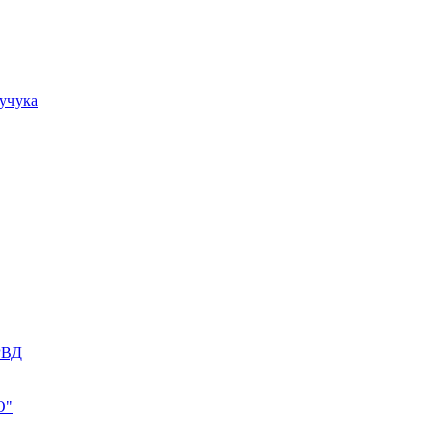
учука
РВД
О"