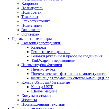
Капролон
Полиацеталь
Полиуретан
Текстолит
Стеклотекстолит
Полиэтилен
Винипласт
Оргстекло
Промышленные товары
Камлоки (переходники)
Камлоки
Ремонтные соединения
Головки рукавные и крабовые соединения
TankWagen и переходники
Пневмотрубка Фитинги
Пневмотрубка
Пневматические фитинги и комплектующие
Фитинги для тормозных систем Камоцци (Cam
Кольца USIT, шайбы медные
Кольца USIT
Шайбы медные
Хомуты и стяжки
Изолента
Промышленный текстиль
Силиконовые материалы