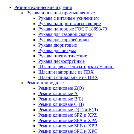
Резинотехнические изделия
Рукава и шланги промышленные
Рукава с нитяным усилением
Рукава напорно-всасывающие
Рукава напорные ГОСТ 18698-79
Рукава для газовой сварки
Рукава для горячей воды
Рукава дюритовые
Рукава для битума
Рукава пневматические
Рукава пескоструйные
Шланги для ассенизаторских машин
Шланги напорные из ПВХ
Шланги спиральные из ПВХ
Ремни приводные
Ремни клиновые Z(О)
Ремни клиновые А
Ремни клиновые В(Б)
Ремни клиновые С(В)
Ремни клиновые D(Г) и Е(Д)
Ремни клиновые SPZ и XPZ
Ремни клиновые SPA и XPA
Ремни клиновые SPB и XPB
Ремни клиновые SPC и XPC