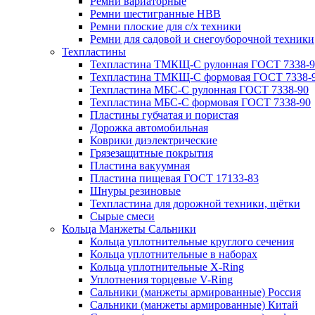
Ремни вариаторные
Ремни шестигранные HBB
Ремни плоские для с/х техники
Ремни для садовой и снегоуборочной техники
Техпластины
Техпластина ТМКЩ-С рулонная ГОСТ 7338-9
Техпластина ТМКЩ-С формовая ГОСТ 7338-
Техпластина МБС-С рулонная ГОСТ 7338-90
Техпластина МБС-С формовая ГОСТ 7338-90
Пластины губчатая и пористая
Дорожка автомобильная
Коврики диэлектрические
Грязезащитные покрытия
Пластина вакуумная
Пластина пищевая ГОСТ 17133-83
Шнуры резиновые
Техпластина для дорожной техники, щётки
Сырые смеси
Кольца Манжеты Сальники
Кольца уплотнительные круглого сечения
Кольца уплотнительные в наборах
Кольца уплотнительные Х-Ring
Уплотнения торцевые V-Ring
Сальники (манжеты армированные) Россия
Сальники (манжеты армированные) Китай