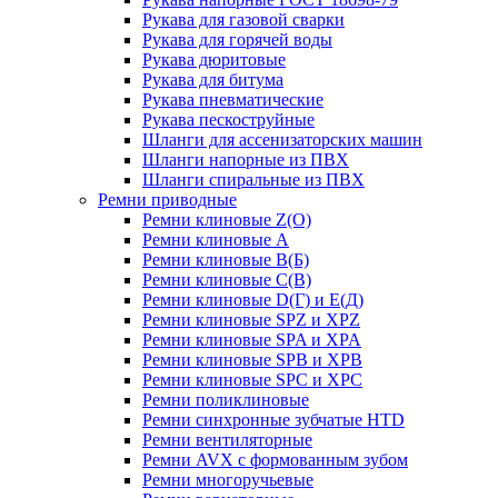
Рукава для газовой сварки
Рукава для горячей воды
Рукава дюритовые
Рукава для битума
Рукава пневматические
Рукава пескоструйные
Шланги для ассенизаторских машин
Шланги напорные из ПВХ
Шланги спиральные из ПВХ
Ремни приводные
Ремни клиновые Z(О)
Ремни клиновые А
Ремни клиновые В(Б)
Ремни клиновые С(В)
Ремни клиновые D(Г) и Е(Д)
Ремни клиновые SPZ и XPZ
Ремни клиновые SPA и XPA
Ремни клиновые SPB и XPB
Ремни клиновые SPC и XPC
Ремни поликлиновые
Ремни синхронные зубчатые HTD
Ремни вентиляторные
Ремни AVX с формованным зубом
Ремни многоручьевые