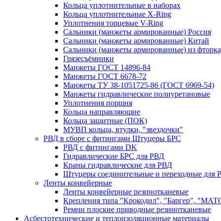
Кольца уплотнительные в наборах
Кольца уплотнительные Х-Ring
Уплотнения торцевые V-Ring
Сальники (манжеты армированные) Россия
Сальники (манжеты армированные) Китай
Сальники (манжеты армированные) из фторка
Грязесъёмники
Манжеты ГОСТ 14896-84
Манжеты ГОСТ 6678-72
Манжеты ТУ 38-1051725-86 (ГОСТ 6969-54)
Манжеты гидравлические полиуретановые
Уплотнения поршня
Кольца направляющие
Кольца защитные (ПОК)
МУВП кольца, втулки, "звездочки"
РВД в сборе с фитингами Штуцеры БРС
РВД с фитингами DK
Гидравлические БРС для РВД
Краны гидравлические для РВД
Штуцеры соединительные и переходные для 
Ленты конвейерные
Ленты конвейерные резинотканевые
Крепления типа "Крокодил", "Баргер", "МАТ
Ремни плоские приводные резинотканевые
Асбестотехнические и теплоизоляционные материалы