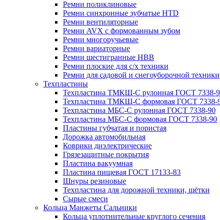
Ремни поликлиновые
Ремни синхронные зубчатые HTD
Ремни вентиляторные
Ремни AVX с формованным зубом
Ремни многоручьевые
Ремни вариаторные
Ремни шестигранные HBB
Ремни плоские для с/х техники
Ремни для садовой и снегоуборочной техники
Техпластины
Техпластина ТМКЩ-С рулонная ГОСТ 7338-9
Техпластина ТМКЩ-С формовая ГОСТ 7338-
Техпластина МБС-С рулонная ГОСТ 7338-90
Техпластина МБС-С формовая ГОСТ 7338-90
Пластины губчатая и пористая
Дорожка автомобильная
Коврики диэлектрические
Грязезащитные покрытия
Пластина вакуумная
Пластина пищевая ГОСТ 17133-83
Шнуры резиновые
Техпластина для дорожной техники, щётки
Сырые смеси
Кольца Манжеты Сальники
Кольца уплотнительные круглого сечения