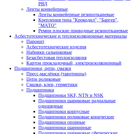
РВД
Ленты конвейерные
Ленты конвейерные резинотканевые
Крепления типа "Крокодил", "Баргер",
"МАТО"
Ремни плоские приводные резинотканевые
Асбестотехнические и теплоизоляционные материалы
Паронит
Асбестотехнические изделия
Набивки сальниковые
Безасбестовая теплоизоляция
Картон прокладочный, электроизоляционный
Подшипники, цепи, смазки
Пресс-маслёнки (тавотницы)
Цепи роликовые
Смазки, клеи, герметики
Подшипники
Подшипники SKF, NTN и NSK
Подшипники шариковые радиальные
однорядные
Подшипники корпусные
Подшипники роликовые конические
Подшипники опорные
Подшипники шарнирные
Подшипники шариковые сферические