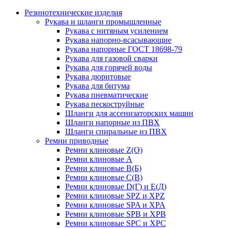
Резинотехнические изделия
Рукава и шланги промышленные
Рукава с нитяным усилением
Рукава напорно-всасывающие
Рукава напорные ГОСТ 18698-79
Рукава для газовой сварки
Рукава для горячей воды
Рукава дюритовые
Рукава для битума
Рукава пневматические
Рукава пескоструйные
Шланги для ассенизаторских машин
Шланги напорные из ПВХ
Шланги спиральные из ПВХ
Ремни приводные
Ремни клиновые Z(О)
Ремни клиновые А
Ремни клиновые В(Б)
Ремни клиновые С(В)
Ремни клиновые D(Г) и Е(Д)
Ремни клиновые SPZ и XPZ
Ремни клиновые SPA и XPA
Ремни клиновые SPB и XPB
Ремни клиновые SPC и XPC