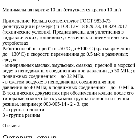
Минимальная партия: 10 шт (отпускается кратно 10 шт)
Применение: Кольца соответствуют ГОСТ 9833-73
(конструкция и размеры) и ГОСТам 18 829-73, 18 829-2017
(технические условия). Предназначены для уплотнения в
гидравлических, топливных, смазочных и пневматических
устройствах.
Работоспособны при t° от -50°С до +100°С (кратковременно
до +130°С) и скорости перемещения до 0.5 м/с в различных
средах:
- минеральных маслах, эмульсиях, смазках, пресной и морской
воде: в неподвижных соединениях при давлении до 50 МПа; в
подвижных соединениях – до 32 МПа.
- в сжатом воздухе: в неподвижных соединениях при
давлении до 40 МПа; в подвижных соединениях – до 10 МПа.
В технических документах при обозначении кольца после его
типоразмера могут быть указаны группа точности и группа
резины, например: 003-005-14 - 2 - 3, где
2 - группа точности
3 - группа резины
Отзывы
Оставить отзыв