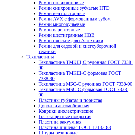
Ремни поликлиновые
Ремни синхронные зубчатые HTD
Ремни вентиляторные
Ремни AVX с формованным зубом
Ремни многоручьевые
Ремни вариаторные
Ремни шестигранные HBB
Ремни плоские для с/х техники
Ремни для садовой и снегоуборочной
техники
Техпластины
Техпластина ТМКЩ-С рулонная ГОСТ 7338-
90
Техпластина ТМКЩ-С формовая ГОСТ
7338-90
Техпластина МБС-С рулонная ГОСТ 7338-90
Техпластина МБС-С формовая ГОСТ 7338-
90
Пластины губчатая и пористая
Дорожка автомобильная
Коврики диэлектрические
Грязезащитные покрытия
Пластина вакуумная
Пластина пищевая ГОСТ 17133-83
Шнуры резиновые