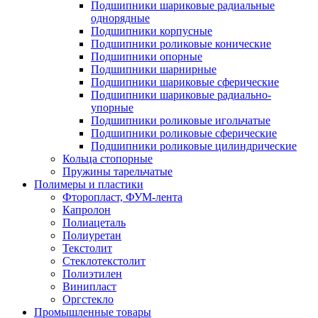
Подшипники шариковые радиальные
однорядные
Подшипники корпусные
Подшипники роликовые конические
Подшипники опорные
Подшипники шарнирные
Подшипники шариковые сферические
Подшипники шариковые радиально-
упорные
Подшипники роликовые игольчатые
Подшипники роликовые сферические
Подшипники роликовые цилиндрические
Кольца стопорные
Пружины тарельчатые
Полимеры и пластики
Фторопласт, ФУМ-лента
Капролон
Полиацеталь
Полиуретан
Текстолит
Стеклотекстолит
Полиэтилен
Винипласт
Оргстекло
Промышленные товары