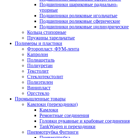
Подшипники шариковые радиально-
упорные
Подшипники роликовые игольчатые
Подшипники роликовые сферические
Подшипники роликовые цилиндрические
Кольца стопорные
Пружины тарельчатые
Полимеры и пластики
Фторопласт, ФУМ-лента
Капролон
Полиацеталь
Полиуретан
Текстолит
Стеклотекстолит
Полиэтилен
Винипласт
Оргстекло
Промышленные товары
Камлоки (переходники)
Камлоки
Ремонтные соединения
Головки рукавные и крабовые соединения
TankWagen и переходники
Пневмотрубка Фитинги
Пневмотрубка