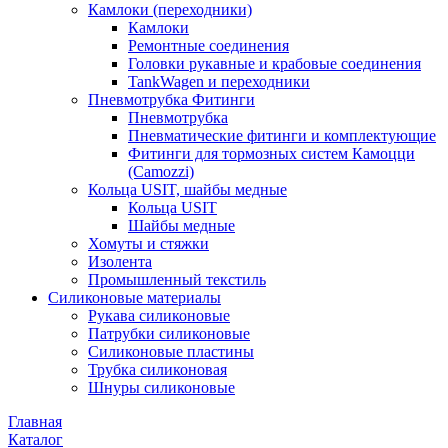
Камлоки (переходники)
Камлоки
Ремонтные соединения
Головки рукавные и крабовые соединения
TankWagen и переходники
Пневмотрубка Фитинги
Пневмотрубка
Пневматические фитинги и комплектующие
Фитинги для тормозных систем Камоцци
(Camozzi)
Кольца USIT, шайбы медные
Кольца USIT
Шайбы медные
Хомуты и стяжки
Изолента
Промышленный текстиль
Силиконовые материалы
Рукава силиконовые
Патрубки силиконовые
Силиконовые пластины
Трубка силиконовая
Шнуры силиконовые
Главная
Каталог