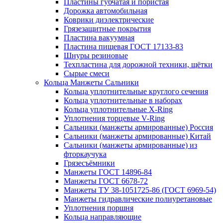
Пластины губчатая и пористая
Дорожка автомобильная
Коврики диэлектрические
Грязезащитные покрытия
Пластина вакуумная
Пластина пищевая ГОСТ 17133-83
Шнуры резиновые
Техпластина для дорожной техники, щётки
Сырые смеси
Кольца Манжеты Сальники
Кольца уплотнительные круглого сечения
Кольца уплотнительные в наборах
Кольца уплотнительные Х-Ring
Уплотнения торцевые V-Ring
Сальники (манжеты армированные) Россия
Сальники (манжеты армированные) Китай
Сальники (манжеты армированные) из
фторкаучука
Грязесъёмники
Манжеты ГОСТ 14896-84
Манжеты ГОСТ 6678-72
Манжеты ТУ 38-1051725-86 (ГОСТ 6969-54)
Манжеты гидравлические полиуретановые
Уплотнения поршня
Кольца направляющие