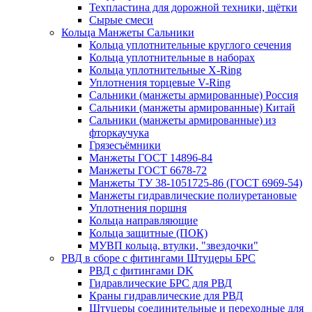
Техпластина для дорожной техники, щётки
Сырые смеси
Кольца Манжеты Сальники
Кольца уплотнительные круглого сечения
Кольца уплотнительные в наборах
Кольца уплотнительные Х-Ring
Уплотнения торцевые V-Ring
Сальники (манжеты армированные) Россия
Сальники (манжеты армированные) Китай
Сальники (манжеты армированные) из
фторкаучука
Грязесъёмники
Манжеты ГОСТ 14896-84
Манжеты ГОСТ 6678-72
Манжеты ТУ 38-1051725-86 (ГОСТ 6969-54)
Манжеты гидравлические полиуретановые
Уплотнения поршня
Кольца направляющие
Кольца защитные (ПОК)
МУВП кольца, втулки, "звездочки"
РВД в сборе с фитингами Штуцеры БРС
РВД с фитингами DK
Гидравлические БРС для РВД
Краны гидравлические для РВД
Штуцеры соединительные и переходные для