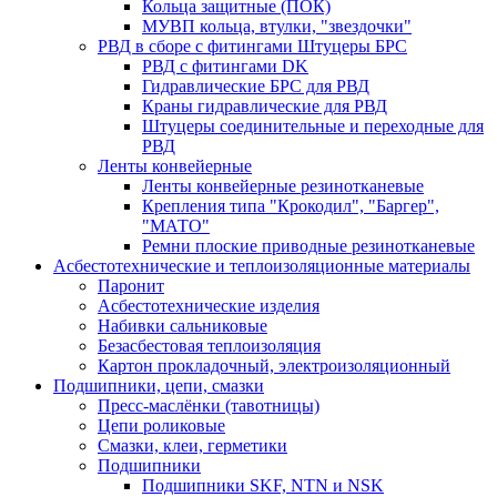
Кольца защитные (ПОК)
МУВП кольца, втулки, "звездочки"
РВД в сборе с фитингами Штуцеры БРС
РВД с фитингами DK
Гидравлические БРС для РВД
Краны гидравлические для РВД
Штуцеры соединительные и переходные для
РВД
Ленты конвейерные
Ленты конвейерные резинотканевые
Крепления типа "Крокодил", "Баргер",
"МАТО"
Ремни плоские приводные резинотканевые
Асбестотехнические и теплоизоляционные материалы
Паронит
Асбестотехнические изделия
Набивки сальниковые
Безасбестовая теплоизоляция
Картон прокладочный, электроизоляционный
Подшипники, цепи, смазки
Пресс-маслёнки (тавотницы)
Цепи роликовые
Смазки, клеи, герметики
Подшипники
Подшипники SKF, NTN и NSK