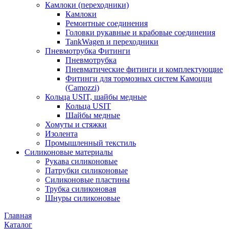
Камлоки (переходники)
Камлоки
Ремонтные соединения
Головки рукавные и крабовые соединения
TankWagen и переходники
Пневмотрубка Фитинги
Пневмотрубка
Пневматические фитинги и комплектующие
Фитинги для тормозных систем Камоцци
(Camozzi)
Кольца USIT, шайбы медные
Кольца USIT
Шайбы медные
Хомуты и стяжки
Изолента
Промышленный текстиль
Силиконовые материалы
Рукава силиконовые
Патрубки силиконовые
Силиконовые пластины
Трубка силиконовая
Шнуры силиконовые
Главная
Каталог