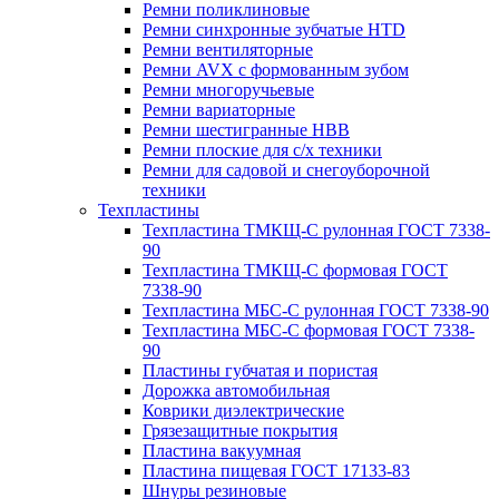
Ремни поликлиновые
Ремни синхронные зубчатые HTD
Ремни вентиляторные
Ремни AVX с формованным зубом
Ремни многоручьевые
Ремни вариаторные
Ремни шестигранные HBB
Ремни плоские для с/х техники
Ремни для садовой и снегоуборочной
техники
Техпластины
Техпластина ТМКЩ-С рулонная ГОСТ 7338-
90
Техпластина ТМКЩ-С формовая ГОСТ
7338-90
Техпластина МБС-С рулонная ГОСТ 7338-90
Техпластина МБС-С формовая ГОСТ 7338-
90
Пластины губчатая и пористая
Дорожка автомобильная
Коврики диэлектрические
Грязезащитные покрытия
Пластина вакуумная
Пластина пищевая ГОСТ 17133-83
Шнуры резиновые