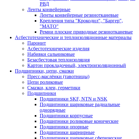
РВД
Ленты конвейерные
Ленты конвейерные резинотканевые
Крепления типа "Крокодил", "Баргер",
"МАТО"
Ремни плоские приводные резинотканевые
Асбестотехнические и теплоизоляционные материалы
Паронит
Асбестотехнические изделия
Набивки сальниковые
Безасбестовая теплоизоляция
Картон прокладочный, электроизоляционный
Подшипники, цепи, смазки
Пресс-маслёнки (тавотницы)
Цепи роликовые
Смазки, клеи, герметики
Подшипники
Подшипники SKF, NTN и NSK
Подшипники шариковые радиальные
однорядные
Подшипники корпусные
Подшипники роликовые конические
Подшипники опорные
Подшипники шарнирные
Подшипники шариковые сферические