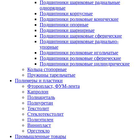
Подшипники шариковые радиальные
однорядные
Подшипники корпусные
Подшипники роликовые конические
Подшипники опорные
Подшипники шарнирные
Подшипники шариковые сферические
Подшипники шариковые радиально-
упорные
Подшипники роликовые игольчатые
Подшипники роликовые сферические
Подшипники роликовые цилиндрические
Кольца стопорные
Пружины тарельчатые
Полимеры и пластики
Фторопласт, ФУМ-лента
Капролон
Полиацеталь
Полиуретан
Текстолит
Стеклотекстолит
Полиэтилен
Винипласт
Оргстекло
Промышленные товары