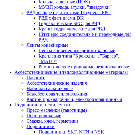
Кольца защитные (ПОК)
МУВП кольца, втулки, "звездочки"
РВД в сборе с фитингами Штуцеры БРС
РВД с фитингами DK
Гидравлические БРС для РВД
Краны гидравлические для РВД
Штуцеры соединительные и переходные для
РВД
Ленты конвейерные
Ленты конвейерные резинотканевые
Крепления типа "Крокодил", "Баргер",
"МАТО"
Ремни плоские приводные резинотканевые
Асбестотехнические и теплоизоляционные материалы
Паронит
Асбестотехнические изделия
Набивки сальниковые
Безасбестовая теплоизоляция
Картон прокладочный, электроизоляционный
Подшипники, цепи, смазки
Пресс-маслёнки (тавотницы)
Цепи роликовые
Смазки, клеи, герметики
Подшипники
Подшипники SKF, NTN и NSK