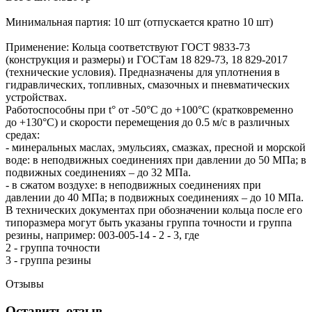
Минимальная партия: 10 шт (отпускается кратно 10 шт)
Применение: Кольца соответствуют ГОСТ 9833-73
(конструкция и размеры) и ГОСТам 18 829-73, 18 829-2017
(технические условия). Предназначены для уплотнения в
гидравлических, топливных, смазочных и пневматических
устройствах.
Работоспособны при t° от -50°С до +100°С (кратковременно
до +130°С) и скорости перемещения до 0.5 м/с в различных
средах:
- минеральных маслах, эмульсиях, смазках, пресной и морской
воде: в неподвижных соединениях при давлении до 50 МПа; в
подвижных соединениях – до 32 МПа.
- в сжатом воздухе: в неподвижных соединениях при
давлении до 40 МПа; в подвижных соединениях – до 10 МПа.
В технических документах при обозначении кольца после его
типоразмера могут быть указаны группа точности и группа
резины, например: 003-005-14 - 2 - 3, где
2 - группа точности
3 - группа резины
Отзывы
Оставить отзыв