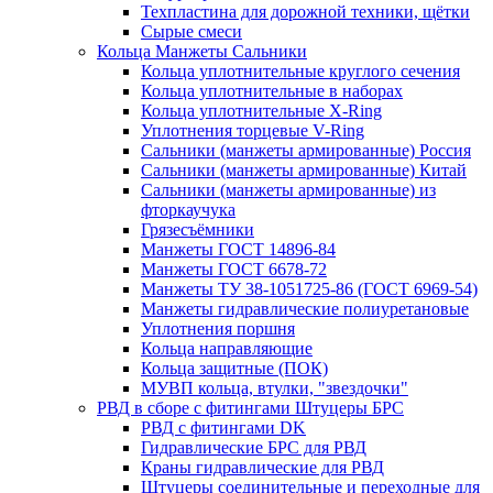
Техпластина для дорожной техники, щётки
Сырые смеси
Кольца Манжеты Сальники
Кольца уплотнительные круглого сечения
Кольца уплотнительные в наборах
Кольца уплотнительные Х-Ring
Уплотнения торцевые V-Ring
Сальники (манжеты армированные) Россия
Сальники (манжеты армированные) Китай
Сальники (манжеты армированные) из
фторкаучука
Грязесъёмники
Манжеты ГОСТ 14896-84
Манжеты ГОСТ 6678-72
Манжеты ТУ 38-1051725-86 (ГОСТ 6969-54)
Манжеты гидравлические полиуретановые
Уплотнения поршня
Кольца направляющие
Кольца защитные (ПОК)
МУВП кольца, втулки, "звездочки"
РВД в сборе с фитингами Штуцеры БРС
РВД с фитингами DK
Гидравлические БРС для РВД
Краны гидравлические для РВД
Штуцеры соединительные и переходные для