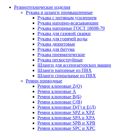
Резинотехнические изделия
Рукава и шланги промышленные
Рукава с нитяным усилением
Рукава напорно-всасывающие
Рукава напорные ГОСТ 18698-79
Рукава для газовой сварки
Рукава для горячей воды
Рукава дюритовые
Рукава для битума
Рукава пневматические
Рукава пескоструйные
Шланги для ассенизаторских машин
Шланги напорные из ПВХ
Шланги спиральные из ПВХ
Ремни приводные
Ремни клиновые Z(О)
Ремни клиновые А
Ремни клиновые В(Б)
Ремни клиновые С(В)
Ремни клиновые D(Г) и Е(Д)
Ремни клиновые SPZ и XPZ
Ремни клиновые SPA и XPA
Ремни клиновые SPB и XPB
Ремни клиновые SPC и XPC