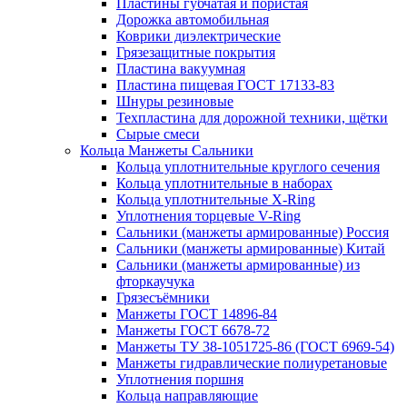
Пластины губчатая и пористая
Дорожка автомобильная
Коврики диэлектрические
Грязезащитные покрытия
Пластина вакуумная
Пластина пищевая ГОСТ 17133-83
Шнуры резиновые
Техпластина для дорожной техники, щётки
Сырые смеси
Кольца Манжеты Сальники
Кольца уплотнительные круглого сечения
Кольца уплотнительные в наборах
Кольца уплотнительные Х-Ring
Уплотнения торцевые V-Ring
Сальники (манжеты армированные) Россия
Сальники (манжеты армированные) Китай
Сальники (манжеты армированные) из
фторкаучука
Грязесъёмники
Манжеты ГОСТ 14896-84
Манжеты ГОСТ 6678-72
Манжеты ТУ 38-1051725-86 (ГОСТ 6969-54)
Манжеты гидравлические полиуретановые
Уплотнения поршня
Кольца направляющие