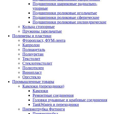
Подшипники шариковые радиально-
упорные
Подшипники роликовые игольчатые
Подшипники роликовые сферические
Подшипники роликовые цилиндрические
Кольца стопорные
Пружины тарельчатые
Полимеры и пластики
Фторопласт, ФУМ-лента
Капролон
Полиацеталь
Полиуретан
Текстолит
Стеклотекстолит
Полиэтилен
Винипласт
Оргстекло
Промышленные товары
Камлоки (переходники)
Камлоки
Ремонтные соединения
Головки рукавные и крабовые соединения
TankWagen и переходники
Пневмотрубка Фитинги
Пневмотрубка