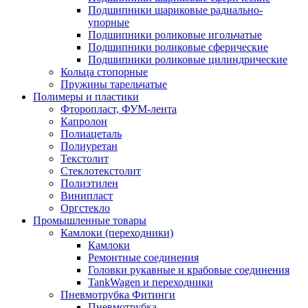
Подшипники шариковые радиально-
упорные
Подшипники роликовые игольчатые
Подшипники роликовые сферические
Подшипники роликовые цилиндрические
Кольца стопорные
Пружины тарельчатые
Полимеры и пластики
Фторопласт, ФУМ-лента
Капролон
Полиацеталь
Полиуретан
Текстолит
Стеклотекстолит
Полиэтилен
Винипласт
Оргстекло
Промышленные товары
Камлоки (переходники)
Камлоки
Ремонтные соединения
Головки рукавные и крабовые соединения
TankWagen и переходники
Пневмотрубка Фитинги
Пневмотрубка