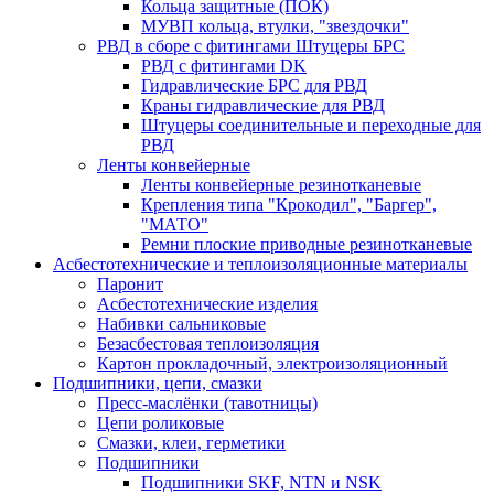
Кольца защитные (ПОК)
МУВП кольца, втулки, "звездочки"
РВД в сборе с фитингами Штуцеры БРС
РВД с фитингами DK
Гидравлические БРС для РВД
Краны гидравлические для РВД
Штуцеры соединительные и переходные для
РВД
Ленты конвейерные
Ленты конвейерные резинотканевые
Крепления типа "Крокодил", "Баргер",
"МАТО"
Ремни плоские приводные резинотканевые
Асбестотехнические и теплоизоляционные материалы
Паронит
Асбестотехнические изделия
Набивки сальниковые
Безасбестовая теплоизоляция
Картон прокладочный, электроизоляционный
Подшипники, цепи, смазки
Пресс-маслёнки (тавотницы)
Цепи роликовые
Смазки, клеи, герметики
Подшипники
Подшипники SKF, NTN и NSK