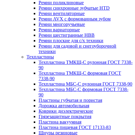
Ремни поликлиновые
Ремни синхронные зубчатые HTD
Ремни вентиляторные
Ремни AVX с формованным зубом
Ремни многоручьевые
Ремни вариаторные
Ремни шестигранные HBB
Ремни плоские для с/х техники
Ремни для садовой и снегоуборочной
техники
Техпластины
Техпластина ТМКЩ-С рулонная ГОСТ 7338-
90
Техпластина ТМКЩ-С формовая ГОСТ
7338-90
Техпластина МБС-С рулонная ГОСТ 7338-90
Техпластина МБС-С формовая ГОСТ 7338-
90
Пластины губчатая и пористая
Дорожка автомобильная
Коврики диэлектрические
Грязезащитные покрытия
Пластина вакуумная
Пластина пищевая ГОСТ 17133-83
Шнуры резиновые