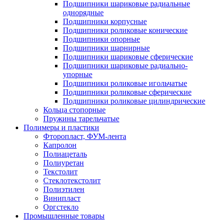
Подшипники шариковые радиальные
однорядные
Подшипники корпусные
Подшипники роликовые конические
Подшипники опорные
Подшипники шарнирные
Подшипники шариковые сферические
Подшипники шариковые радиально-
упорные
Подшипники роликовые игольчатые
Подшипники роликовые сферические
Подшипники роликовые цилиндрические
Кольца стопорные
Пружины тарельчатые
Полимеры и пластики
Фторопласт, ФУМ-лента
Капролон
Полиацеталь
Полиуретан
Текстолит
Стеклотекстолит
Полиэтилен
Винипласт
Оргстекло
Промышленные товары