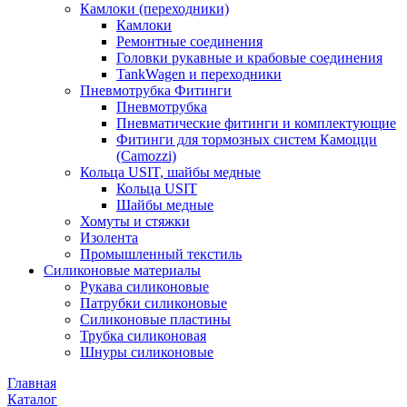
Камлоки (переходники)
Камлоки
Ремонтные соединения
Головки рукавные и крабовые соединения
TankWagen и переходники
Пневмотрубка Фитинги
Пневмотрубка
Пневматические фитинги и комплектующие
Фитинги для тормозных систем Камоцци
(Camozzi)
Кольца USIT, шайбы медные
Кольца USIT
Шайбы медные
Хомуты и стяжки
Изолента
Промышленный текстиль
Силиконовые материалы
Рукава силиконовые
Патрубки силиконовые
Силиконовые пластины
Трубка силиконовая
Шнуры силиконовые
Главная
Каталог