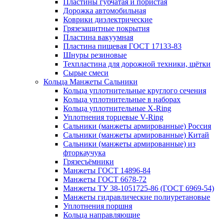
Пластины губчатая и пористая
Дорожка автомобильная
Коврики диэлектрические
Грязезащитные покрытия
Пластина вакуумная
Пластина пищевая ГОСТ 17133-83
Шнуры резиновые
Техпластина для дорожной техники, щётки
Сырые смеси
Кольца Манжеты Сальники
Кольца уплотнительные круглого сечения
Кольца уплотнительные в наборах
Кольца уплотнительные Х-Ring
Уплотнения торцевые V-Ring
Сальники (манжеты армированные) Россия
Сальники (манжеты армированные) Китай
Сальники (манжеты армированные) из
фторкаучука
Грязесъёмники
Манжеты ГОСТ 14896-84
Манжеты ГОСТ 6678-72
Манжеты ТУ 38-1051725-86 (ГОСТ 6969-54)
Манжеты гидравлические полиуретановые
Уплотнения поршня
Кольца направляющие