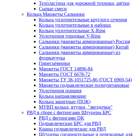
Техпластина для дорожной техники, щётки
Сырые смеси
Кольца Манжеты Сальники
Кольца уплотнительные круглого сечения
Кольца уплотнительные в наборах
Кольца уплотнительные Х-Ring
Уплотнения торцевые V-Ring
Сальники (манжеты армированные) Россия
Сальники (манжеты армированные) Китай
Сальники (манжеты армированные) из
фторкаучука
Грязесъёмники
Манжеты ГОСТ 14896-84
Манжеты ГОСТ 6678-72
Манжеты ТУ 38-1051725-86 (ГОСТ 6969-54)
Манжеты гидравлические полиуретановые
Уплотнения поршня
Кольца направляющие
Кольца защитные (ПОК)
МУВП кольца, втулки, "звездочки"
РВД в сборе с фитингами Штуцеры БРС
РВД с фитингами DK
Гидравлические БРС для РВД
Краны гидравлические для РВД
Штуцеры соединительные и переходные для