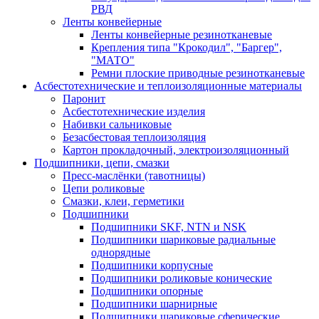
РВД
Ленты конвейерные
Ленты конвейерные резинотканевые
Крепления типа "Крокодил", "Баргер",
"МАТО"
Ремни плоские приводные резинотканевые
Асбестотехнические и теплоизоляционные материалы
Паронит
Асбестотехнические изделия
Набивки сальниковые
Безасбестовая теплоизоляция
Картон прокладочный, электроизоляционный
Подшипники, цепи, смазки
Пресс-маслёнки (тавотницы)
Цепи роликовые
Смазки, клеи, герметики
Подшипники
Подшипники SKF, NTN и NSK
Подшипники шариковые радиальные
однорядные
Подшипники корпусные
Подшипники роликовые конические
Подшипники опорные
Подшипники шарнирные
Подшипники шариковые сферические