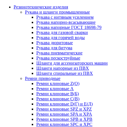
Резинотехнические изделия
Рукава и шланги промышленные
Рукава с нитяным усилением
Рукава напорно-всасывающие
Рукава напорные ГОСТ 18698-79
Рукава для газовой сварки
Рукава для горячей воды
Рукава дюритовые
Рукава для битума
Рукава пневматические
Рукава пескоструйные
Шланги для ассенизаторских машин
Шланги напорные из ПВХ
Шланги спиральные из ПВХ
Ремни приводные
Ремни клиновые Z(О)
Ремни клиновые А
Ремни клиновые В(Б)
Ремни клиновые С(В)
Ремни клиновые D(Г) и Е(Д)
Ремни клиновые SPZ и XPZ
Ремни клиновые SPA и XPA
Ремни клиновые SPB и XPB
Ремни клиновые SPC и XPC