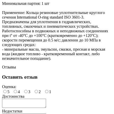
Минимальная партия: 1 шт
Применение: Кольца резиновые уплотнительные круглого
сечения International O-ring standard ISO 3601-3.
Предназначены для уплотнения в гидравлических,
топливных, смазочных и пневматических устройствах.
Работоспособны в подвижных и неподвижных соединениях
при t° от -40°С до +100°С (кратковременно до +120°С);
скорости перемещения до 0.5 м/с; давлении до 10 МПа в
следующих средах:
- минеральные масла, эмульсии, смазки, пресная и морская
вода (жидкое топливо - кратковременный контакт, либо
незначительное попадание).
Отзывы
Оставить отзыв
Оценка:
5
4
3
2
1
Достоинства
Недостатки