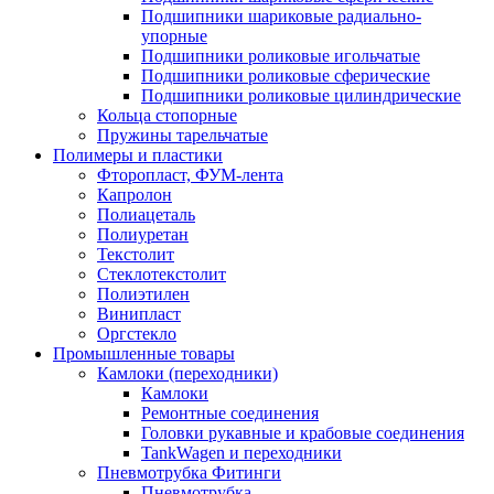
Подшипники шариковые радиально-
упорные
Подшипники роликовые игольчатые
Подшипники роликовые сферические
Подшипники роликовые цилиндрические
Кольца стопорные
Пружины тарельчатые
Полимеры и пластики
Фторопласт, ФУМ-лента
Капролон
Полиацеталь
Полиуретан
Текстолит
Стеклотекстолит
Полиэтилен
Винипласт
Оргстекло
Промышленные товары
Камлоки (переходники)
Камлоки
Ремонтные соединения
Головки рукавные и крабовые соединения
TankWagen и переходники
Пневмотрубка Фитинги
Пневмотрубка