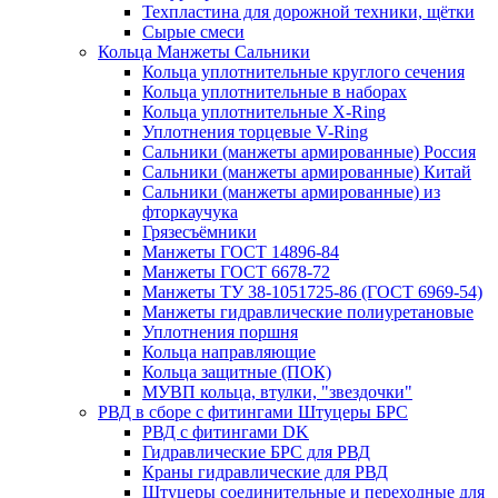
Техпластина для дорожной техники, щётки
Сырые смеси
Кольца Манжеты Сальники
Кольца уплотнительные круглого сечения
Кольца уплотнительные в наборах
Кольца уплотнительные Х-Ring
Уплотнения торцевые V-Ring
Сальники (манжеты армированные) Россия
Сальники (манжеты армированные) Китай
Сальники (манжеты армированные) из
фторкаучука
Грязесъёмники
Манжеты ГОСТ 14896-84
Манжеты ГОСТ 6678-72
Манжеты ТУ 38-1051725-86 (ГОСТ 6969-54)
Манжеты гидравлические полиуретановые
Уплотнения поршня
Кольца направляющие
Кольца защитные (ПОК)
МУВП кольца, втулки, "звездочки"
РВД в сборе с фитингами Штуцеры БРС
РВД с фитингами DK
Гидравлические БРС для РВД
Краны гидравлические для РВД
Штуцеры соединительные и переходные для