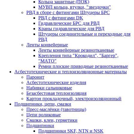
Кольца защитные (ПОК)
МУВП кольца, втулки, "звездочки"
РВД в сборе с фитингами Штуцеры БРС
РВД с фитингами DK
Гидравлические БРС для РВД
Краны гидравлические для РВД
Штуцеры соединительные и переходные для
РВД
Ленты конвейерные
Ленты конвейерные резинотканевые
Крепления типа "Крокодил", "Баргер",
"МАТО"
Ремни плоские приводные резинотканевые
Асбестотехнические и теплоизоляционные материалы
Паронит
Асбестотехнические изделия
Набивки сальниковые
Безасбестовая теплоизоляция
Картон прокладочный, электроизоляционный
Подшипники, цепи, смазки
Пресс-маслёнки (тавотницы)
Цепи роликовые
Смазки, клеи, герметики
Подшипники
Подшипники SKF, NTN и NSK