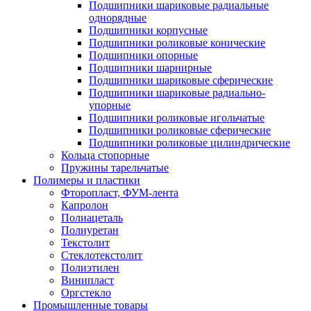
Подшипники шариковые радиальные
однорядные
Подшипники корпусные
Подшипники роликовые конические
Подшипники опорные
Подшипники шарнирные
Подшипники шариковые сферические
Подшипники шариковые радиально-
упорные
Подшипники роликовые игольчатые
Подшипники роликовые сферические
Подшипники роликовые цилиндрические
Кольца стопорные
Пружины тарельчатые
Полимеры и пластики
Фторопласт, ФУМ-лента
Капролон
Полиацеталь
Полиуретан
Текстолит
Стеклотекстолит
Полиэтилен
Винипласт
Оргстекло
Промышленные товары