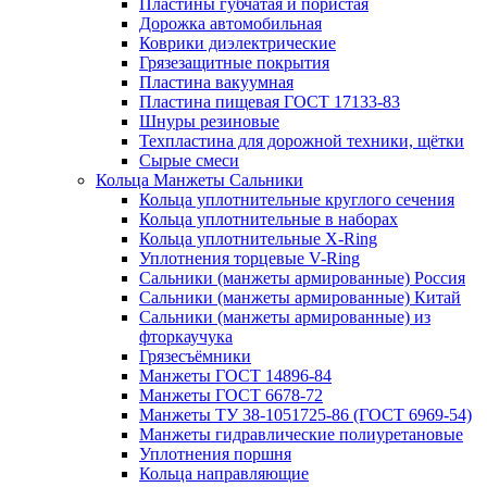
Пластины губчатая и пористая
Дорожка автомобильная
Коврики диэлектрические
Грязезащитные покрытия
Пластина вакуумная
Пластина пищевая ГОСТ 17133-83
Шнуры резиновые
Техпластина для дорожной техники, щётки
Сырые смеси
Кольца Манжеты Сальники
Кольца уплотнительные круглого сечения
Кольца уплотнительные в наборах
Кольца уплотнительные Х-Ring
Уплотнения торцевые V-Ring
Сальники (манжеты армированные) Россия
Сальники (манжеты армированные) Китай
Сальники (манжеты армированные) из
фторкаучука
Грязесъёмники
Манжеты ГОСТ 14896-84
Манжеты ГОСТ 6678-72
Манжеты ТУ 38-1051725-86 (ГОСТ 6969-54)
Манжеты гидравлические полиуретановые
Уплотнения поршня
Кольца направляющие