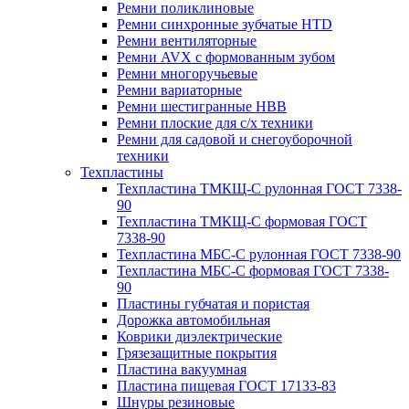
Ремни поликлиновые
Ремни синхронные зубчатые HTD
Ремни вентиляторные
Ремни AVX с формованным зубом
Ремни многоручьевые
Ремни вариаторные
Ремни шестигранные HBB
Ремни плоские для с/х техники
Ремни для садовой и снегоуборочной
техники
Техпластины
Техпластина ТМКЩ-С рулонная ГОСТ 7338-
90
Техпластина ТМКЩ-С формовая ГОСТ
7338-90
Техпластина МБС-С рулонная ГОСТ 7338-90
Техпластина МБС-С формовая ГОСТ 7338-
90
Пластины губчатая и пористая
Дорожка автомобильная
Коврики диэлектрические
Грязезащитные покрытия
Пластина вакуумная
Пластина пищевая ГОСТ 17133-83
Шнуры резиновые