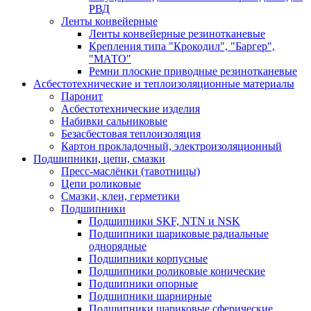
РВД
Ленты конвейерные
Ленты конвейерные резинотканевые
Крепления типа "Крокодил", "Баргер",
"МАТО"
Ремни плоские приводные резинотканевые
Асбестотехнические и теплоизоляционные материалы
Паронит
Асбестотехнические изделия
Набивки сальниковые
Безасбестовая теплоизоляция
Картон прокладочный, электроизоляционный
Подшипники, цепи, смазки
Пресс-маслёнки (тавотницы)
Цепи роликовые
Смазки, клеи, герметики
Подшипники
Подшипники SKF, NTN и NSK
Подшипники шариковые радиальные
однорядные
Подшипники корпусные
Подшипники роликовые конические
Подшипники опорные
Подшипники шарнирные
Подшипники шариковые сферические