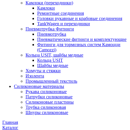
Камлоки (переходники)
Камлоки
Ремонтные соединения
Головки рукавные и крабовые соединения
TankWagen и переходники
Пневмотрубка Фитинги
Пневмотрубка
Пневматические фитинги и комплектующие
Фитинги для тормозных систем Камоцци
(Camozzi)
Кольца USIT, шайбы медные
Кольца USIT
Шайбы медные
Хомуты и стяжки
Изолента
Промышленный текстиль
Силиконовые материалы
Рукава силиконовые
Патрубки силиконовые
Силиконовые пластины
Трубка силиконовая
Шнуры силиконовые
Главная
Каталог