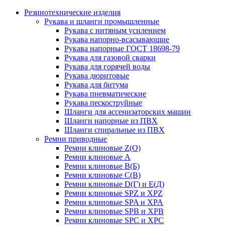
Резинотехнические изделия
Рукава и шланги промышленные
Рукава с нитяным усилением
Рукава напорно-всасывающие
Рукава напорные ГОСТ 18698-79
Рукава для газовой сварки
Рукава для горячей воды
Рукава дюритовые
Рукава для битума
Рукава пневматические
Рукава пескоструйные
Шланги для ассенизаторских машин
Шланги напорные из ПВХ
Шланги спиральные из ПВХ
Ремни приводные
Ремни клиновые Z(О)
Ремни клиновые А
Ремни клиновые В(Б)
Ремни клиновые С(В)
Ремни клиновые D(Г) и Е(Д)
Ремни клиновые SPZ и XPZ
Ремни клиновые SPA и XPA
Ремни клиновые SPB и XPB
Ремни клиновые SPC и XPC