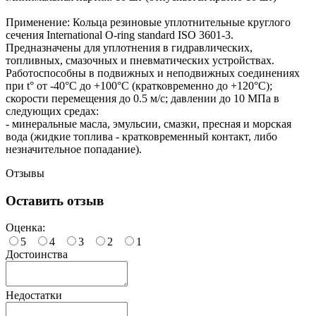
Применение: Кольца резиновые уплотнительные круглого
сечения International O-ring standard ISO 3601-3.
Предназначены для уплотнения в гидравлических,
топливных, смазочных и пневматических устройствах.
Работоспособны в подвижных и неподвижных соединениях
при t° от -40°С до +100°С (кратковременно до +120°С);
скорости перемещения до 0.5 м/с; давлении до 10 МПа в
следующих средах:
- минеральные масла, эмульсии, смазки, пресная и морская
вода (жидкие топлива - кратковременный контакт, либо
незначительное попадание).
Отзывы
Оставить отзыв
Оценка:
5
4
3
2
1
Достоинства
Недостатки