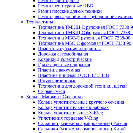
Ремни вариаторные
Ремни шестигранные HBB
Ремни плоские для с/х техники
Ремни для садовой и снегоуборочной техники
Техпластины
Техпластина ТМКЩ-С рулонная ГОСТ 7338-9
Техпластина ТМКЩ-С формовая ГОСТ 7338-
Техпластина МБС-С рулонная ГОСТ 7338-90
Техпластина МБС-С формовая ГОСТ 7338-90
Пластины губчатая и пористая
Дорожка автомобильная
Коврики диэлектрические
Грязезащитные покрытия
Пластина вакуумная
Пластина пищевая ГОСТ 17133-83
Шнуры резиновые
Техпластина для дорожной техники, щётки
Сырые смеси
Кольца Манжеты Сальники
Кольца уплотнительные круглого сечения
Кольца уплотнительные в наборах
Кольца уплотнительные Х-Ring
Уплотнения торцевые V-Ring
Сальники (манжеты армированные) Россия
Сальники (манжеты армированные) Китай