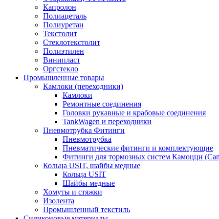
Капролон
Полиацеталь
Полиуретан
Текстолит
Стеклотекстолит
Полиэтилен
Винипласт
Оргстекло
Промышленные товары
Камлоки (переходники)
Камлоки
Ремонтные соединения
Головки рукавные и крабовые соединения
TankWagen и переходники
Пневмотрубка Фитинги
Пневмотрубка
Пневматические фитинги и комплектующие
Фитинги для тормозных систем Камоцци (Cam
Кольца USIT, шайбы медные
Кольца USIT
Шайбы медные
Хомуты и стяжки
Изолента
Промышленный текстиль
Силиконовые материалы