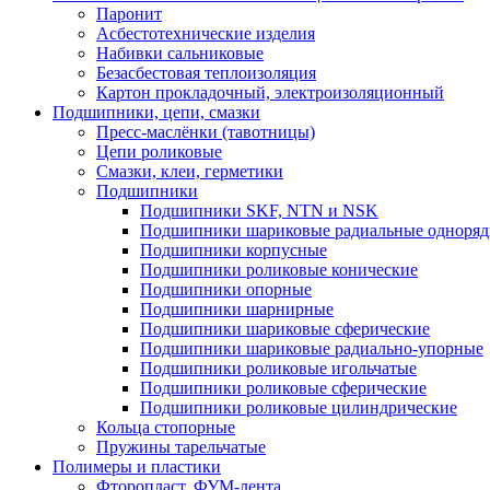
Паронит
Асбестотехнические изделия
Набивки сальниковые
Безасбестовая теплоизоляция
Картон прокладочный, электроизоляционный
Подшипники, цепи, смазки
Пресс-маслёнки (тавотницы)
Цепи роликовые
Смазки, клеи, герметики
Подшипники
Подшипники SKF, NTN и NSK
Подшипники шариковые радиальные одноря
Подшипники корпусные
Подшипники роликовые конические
Подшипники опорные
Подшипники шарнирные
Подшипники шариковые сферические
Подшипники шариковые радиально-упорные
Подшипники роликовые игольчатые
Подшипники роликовые сферические
Подшипники роликовые цилиндрические
Кольца стопорные
Пружины тарельчатые
Полимеры и пластики
Фторопласт, ФУМ-лента