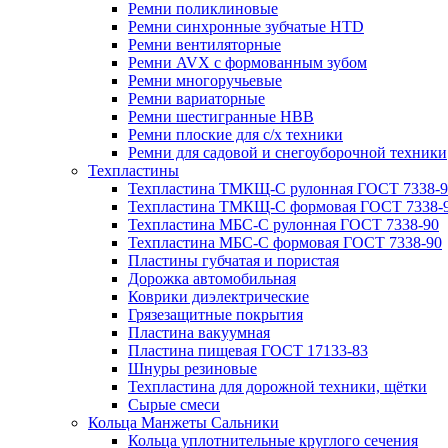
Ремни поликлиновые
Ремни синхронные зубчатые HTD
Ремни вентиляторные
Ремни AVX с формованным зубом
Ремни многоручьевые
Ремни вариаторные
Ремни шестигранные HBB
Ремни плоские для с/х техники
Ремни для садовой и снегоуборочной техники
Техпластины
Техпластина ТМКЩ-С рулонная ГОСТ 7338-9
Техпластина ТМКЩ-С формовая ГОСТ 7338-
Техпластина МБС-С рулонная ГОСТ 7338-90
Техпластина МБС-С формовая ГОСТ 7338-90
Пластины губчатая и пористая
Дорожка автомобильная
Коврики диэлектрические
Грязезащитные покрытия
Пластина вакуумная
Пластина пищевая ГОСТ 17133-83
Шнуры резиновые
Техпластина для дорожной техники, щётки
Сырые смеси
Кольца Манжеты Сальники
Кольца уплотнительные круглого сечения