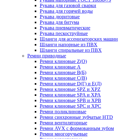
Рукава для газовой сварки
Рукава для горячей воды
Рукава дюритовые
Рукава для битума
Рукава пневматические
Рукава пескоструйные
Шланги для ассенизаторских машин
Шланги напорные из ПВХ
Шланги спиральные из ПВХ
Ремни приводные
Ремни клиновые Z(О)
Ремни клиновые А
Ремни клиновые В(Б)
Ремни клиновые С(В)
Ремни клиновые D(Г) и Е(Д)
Ремни клиновые SPZ и XPZ
Ремни клиновые SPA и XPA
Ремни клиновые SPB и XPB
Ремни клиновые SPC и XPC
Ремни поликлиновые
Ремни синхронные зубчатые HTD
Ремни вентиляторные
Ремни AVX с формованным зубом
Ремни многоручьевые