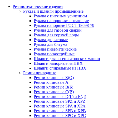
Резинотехнические изделия
Рукава и шланги промышленные
Рукава с нитяным усилением
Рукава напорно-всасывающие
Рукава напорные ГОСТ 18698-79
Рукава для газовой сварки
Рукава для горячей воды
Рукава дюритовые
Рукава для битума
Рукава пневматические
Рукава пескоструйные
Шланги для ассенизаторских машин
Шланги напорные из ПВХ
Шланги спиральные из ПВХ
Ремни приводные
Ремни клиновые Z(О)
Ремни клиновые А
Ремни клиновые В(Б)
Ремни клиновые С(В)
Ремни клиновые D(Г) и Е(Д)
Ремни клиновые SPZ и XPZ
Ремни клиновые SPA и XPA
Ремни клиновые SPB и XPB
Ремни клиновые SPC и XPC