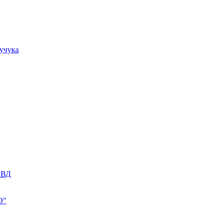
учука
РВД
О"