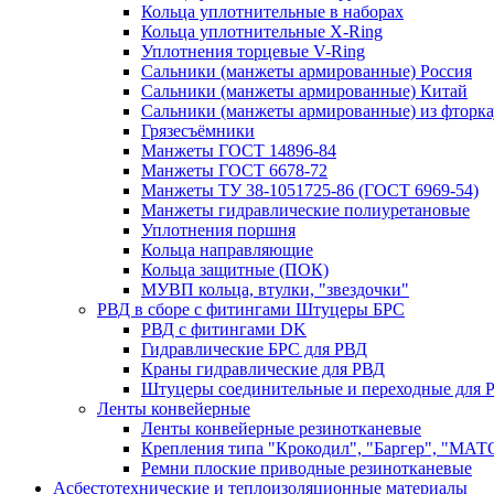
Кольца уплотнительные в наборах
Кольца уплотнительные Х-Ring
Уплотнения торцевые V-Ring
Сальники (манжеты армированные) Россия
Сальники (манжеты армированные) Китай
Сальники (манжеты армированные) из фторка
Грязесъёмники
Манжеты ГОСТ 14896-84
Манжеты ГОСТ 6678-72
Манжеты ТУ 38-1051725-86 (ГОСТ 6969-54)
Манжеты гидравлические полиуретановые
Уплотнения поршня
Кольца направляющие
Кольца защитные (ПОК)
МУВП кольца, втулки, "звездочки"
РВД в сборе с фитингами Штуцеры БРС
РВД с фитингами DK
Гидравлические БРС для РВД
Краны гидравлические для РВД
Штуцеры соединительные и переходные для 
Ленты конвейерные
Ленты конвейерные резинотканевые
Крепления типа "Крокодил", "Баргер", "МАТ
Ремни плоские приводные резинотканевые
Асбестотехнические и теплоизоляционные материалы