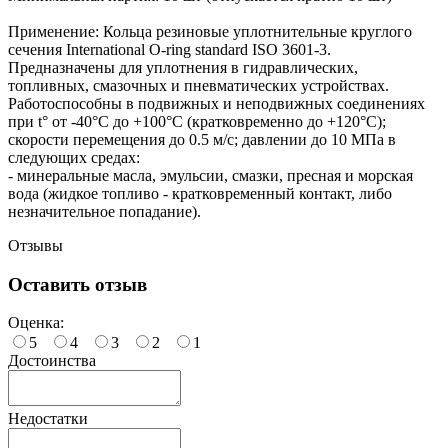
Применение: Кольца резиновые уплотнительные круглого
сечения International O-ring standard ISO 3601-3.
Предназначены для уплотнения в гидравлических,
топливных, смазочных и пневматических устройствах.
Работоспособны в подвижных и неподвижных соединениях
при t° от -40°С до +100°С (кратковременно до +120°С);
скорости перемещения до 0.5 м/с; давлении до 10 МПа в
следующих средах:
- минеральные масла, эмульсии, смазки, пресная и морская
вода (жидкое топливо - кратковременный контакт, либо
незначительное попадание).
Отзывы
Оставить отзыв
Оценка:
5
4
3
2
1
Достоинства
Недостатки