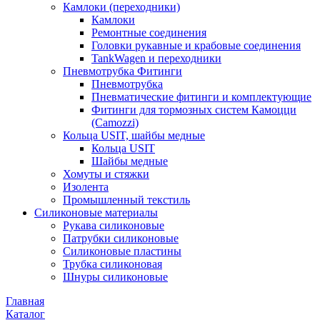
Камлоки (переходники)
Камлоки
Ремонтные соединения
Головки рукавные и крабовые соединения
TankWagen и переходники
Пневмотрубка Фитинги
Пневмотрубка
Пневматические фитинги и комплектующие
Фитинги для тормозных систем Камоцци
(Camozzi)
Кольца USIT, шайбы медные
Кольца USIT
Шайбы медные
Хомуты и стяжки
Изолента
Промышленный текстиль
Силиконовые материалы
Рукава силиконовые
Патрубки силиконовые
Силиконовые пластины
Трубка силиконовая
Шнуры силиконовые
Главная
Каталог