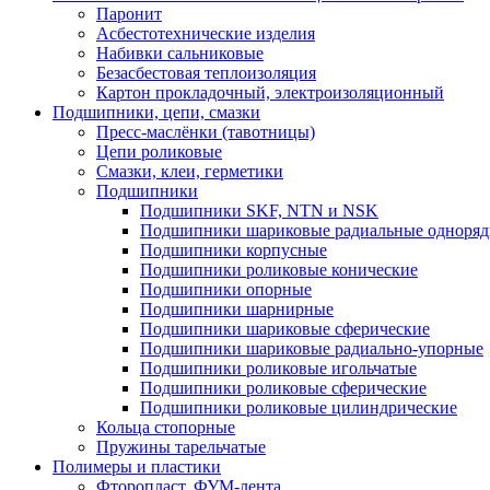
Паронит
Асбестотехнические изделия
Набивки сальниковые
Безасбестовая теплоизоляция
Картон прокладочный, электроизоляционный
Подшипники, цепи, смазки
Пресс-маслёнки (тавотницы)
Цепи роликовые
Смазки, клеи, герметики
Подшипники
Подшипники SKF, NTN и NSK
Подшипники шариковые радиальные одноря
Подшипники корпусные
Подшипники роликовые конические
Подшипники опорные
Подшипники шарнирные
Подшипники шариковые сферические
Подшипники шариковые радиально-упорные
Подшипники роликовые игольчатые
Подшипники роликовые сферические
Подшипники роликовые цилиндрические
Кольца стопорные
Пружины тарельчатые
Полимеры и пластики
Фторопласт, ФУМ-лента