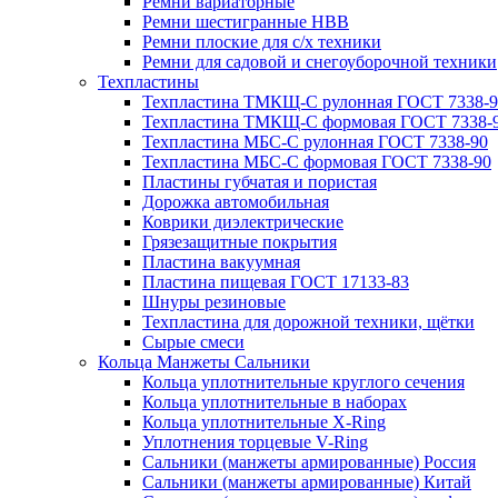
Ремни вариаторные
Ремни шестигранные HBB
Ремни плоские для с/х техники
Ремни для садовой и снегоуборочной техники
Техпластины
Техпластина ТМКЩ-С рулонная ГОСТ 7338-9
Техпластина ТМКЩ-С формовая ГОСТ 7338-
Техпластина МБС-С рулонная ГОСТ 7338-90
Техпластина МБС-С формовая ГОСТ 7338-90
Пластины губчатая и пористая
Дорожка автомобильная
Коврики диэлектрические
Грязезащитные покрытия
Пластина вакуумная
Пластина пищевая ГОСТ 17133-83
Шнуры резиновые
Техпластина для дорожной техники, щётки
Сырые смеси
Кольца Манжеты Сальники
Кольца уплотнительные круглого сечения
Кольца уплотнительные в наборах
Кольца уплотнительные Х-Ring
Уплотнения торцевые V-Ring
Сальники (манжеты армированные) Россия
Сальники (манжеты армированные) Китай