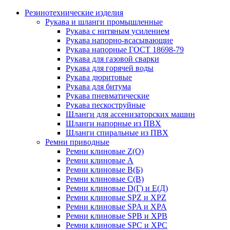
Резинотехнические изделия
Рукава и шланги промышленные
Рукава с нитяным усилением
Рукава напорно-всасывающие
Рукава напорные ГОСТ 18698-79
Рукава для газовой сварки
Рукава для горячей воды
Рукава дюритовые
Рукава для битума
Рукава пневматические
Рукава пескоструйные
Шланги для ассенизаторских машин
Шланги напорные из ПВХ
Шланги спиральные из ПВХ
Ремни приводные
Ремни клиновые Z(О)
Ремни клиновые А
Ремни клиновые В(Б)
Ремни клиновые С(В)
Ремни клиновые D(Г) и Е(Д)
Ремни клиновые SPZ и XPZ
Ремни клиновые SPA и XPA
Ремни клиновые SPB и XPB
Ремни клиновые SPC и XPC