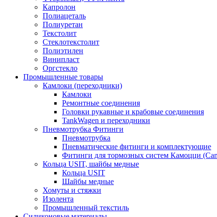
Капролон
Полиацеталь
Полиуретан
Текстолит
Стеклотекстолит
Полиэтилен
Винипласт
Оргстекло
Промышленные товары
Камлоки (переходники)
Камлоки
Ремонтные соединения
Головки рукавные и крабовые соединения
TankWagen и переходники
Пневмотрубка Фитинги
Пневмотрубка
Пневматические фитинги и комплектующие
Фитинги для тормозных систем Камоцци (Cam
Кольца USIT, шайбы медные
Кольца USIT
Шайбы медные
Хомуты и стяжки
Изолента
Промышленный текстиль
Силиконовые материалы