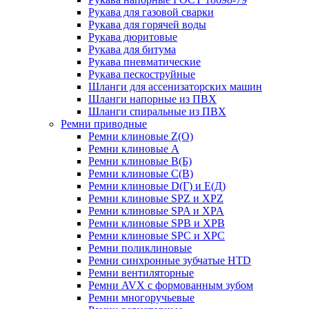
Рукава для газовой сварки
Рукава для горячей воды
Рукава дюритовые
Рукава для битума
Рукава пневматические
Рукава пескоструйные
Шланги для ассенизаторских машин
Шланги напорные из ПВХ
Шланги спиральные из ПВХ
Ремни приводные
Ремни клиновые Z(О)
Ремни клиновые А
Ремни клиновые В(Б)
Ремни клиновые С(В)
Ремни клиновые D(Г) и Е(Д)
Ремни клиновые SPZ и XPZ
Ремни клиновые SPA и XPA
Ремни клиновые SPB и XPB
Ремни клиновые SPC и XPC
Ремни поликлиновые
Ремни синхронные зубчатые HTD
Ремни вентиляторные
Ремни AVX с формованным зубом
Ремни многоручьевые