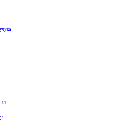
учука
РВД
О"