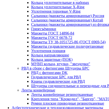
Кольца уплотнительные в наборах
Кольца уплотнительные Х-Ring
Уплотнения торцевые V-Ring
Сальники (манжеты армированные) Россия
Сальники (манжеты армированные) Китай
Сальники (манжеты армированные) из фторка
Грязесъёмники
Манжеты ГОСТ 14896-84
Манжеты ГОСТ 6678-72
Манжеты ТУ 38-1051725-86 (ГОСТ 6969-54)
Манжеты гидравлические полиуретановые
Уплотнения поршня
Кольца направляющие
Кольца защитные (ПОК)
МУВП кольца, втулки, "звездочки"
РВД в сборе с фитингами Штуцеры БРС
РВД с фитингами DK
Гидравлические БРС для РВД
Краны гидравлические для РВД
Штуцеры соединительные и переходные для 
Ленты конвейерные
Ленты конвейерные резинотканевые
Крепления типа "Крокодил", "Баргер", "МАТ
Ремни плоские приводные резинотканевые
Асбестотехнические и теплоизоляционные материалы