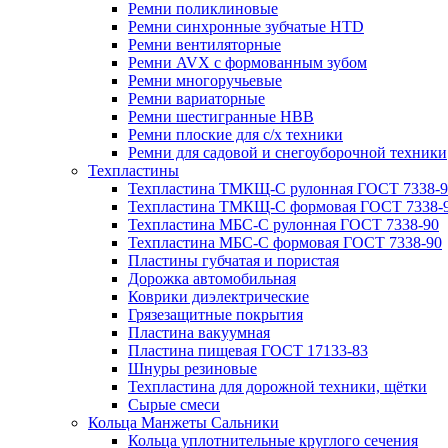
Ремни поликлиновые
Ремни синхронные зубчатые HTD
Ремни вентиляторные
Ремни AVX с формованным зубом
Ремни многоручьевые
Ремни вариаторные
Ремни шестигранные HBB
Ремни плоские для с/х техники
Ремни для садовой и снегоуборочной техники
Техпластины
Техпластина ТМКЩ-С рулонная ГОСТ 7338-9
Техпластина ТМКЩ-С формовая ГОСТ 7338-
Техпластина МБС-С рулонная ГОСТ 7338-90
Техпластина МБС-С формовая ГОСТ 7338-90
Пластины губчатая и пористая
Дорожка автомобильная
Коврики диэлектрические
Грязезащитные покрытия
Пластина вакуумная
Пластина пищевая ГОСТ 17133-83
Шнуры резиновые
Техпластина для дорожной техники, щётки
Сырые смеси
Кольца Манжеты Сальники
Кольца уплотнительные круглого сечения