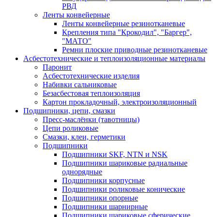
РВД
Ленты конвейерные
Ленты конвейерные резинотканевые
Крепления типа "Крокодил", "Баргер",
"МАТО"
Ремни плоские приводные резинотканевые
Асбестотехнические и теплоизоляционные материалы
Паронит
Асбестотехнические изделия
Набивки сальниковые
Безасбестовая теплоизоляция
Картон прокладочный, электроизоляционный
Подшипники, цепи, смазки
Пресс-маслёнки (тавотницы)
Цепи роликовые
Смазки, клеи, герметики
Подшипники
Подшипники SKF, NTN и NSK
Подшипники шариковые радиальные
однорядные
Подшипники корпусные
Подшипники роликовые конические
Подшипники опорные
Подшипники шарнирные
Подшипники шариковые сферические