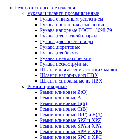
Резинотехнические изделия
Рукава и шланги промышленные
Рукава с нитяным усилением
Рукава напорно-всасывающие
Рукава напорные ГОСТ 18698-79
Рукава для газовой сварки
Рукава для горячей воды
Рукава дюритовые
Рукава для битума
Рукава пневматические
Рукава пескоструйные
Шланги для ассенизаторских машин
Шланги напорные из ПВХ
Шланги спиральные из ПВХ
Ремни приводные
Ремни клиновые Z(О)
Ремни клиновые А
Ремни клиновые В(Б)
Ремни клиновые С(В)
Ремни клиновые D(Г) и Е(Д)
Ремни клиновые SPZ и XPZ
Ремни клиновые SPA и XPA
Ремни клиновые SPB и XPB
Ремни клиновые SPC и XPC