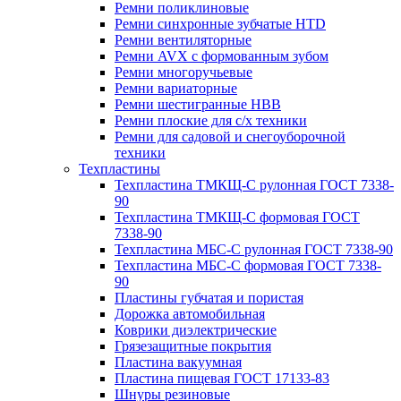
Ремни поликлиновые
Ремни синхронные зубчатые HTD
Ремни вентиляторные
Ремни AVX с формованным зубом
Ремни многоручьевые
Ремни вариаторные
Ремни шестигранные HBB
Ремни плоские для с/х техники
Ремни для садовой и снегоуборочной
техники
Техпластины
Техпластина ТМКЩ-С рулонная ГОСТ 7338-
90
Техпластина ТМКЩ-С формовая ГОСТ
7338-90
Техпластина МБС-С рулонная ГОСТ 7338-90
Техпластина МБС-С формовая ГОСТ 7338-
90
Пластины губчатая и пористая
Дорожка автомобильная
Коврики диэлектрические
Грязезащитные покрытия
Пластина вакуумная
Пластина пищевая ГОСТ 17133-83
Шнуры резиновые