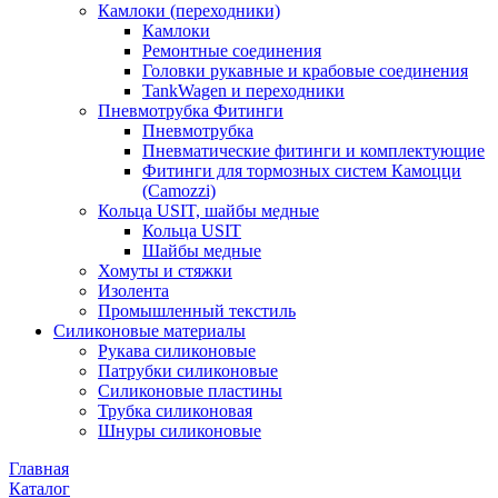
Камлоки (переходники)
Камлоки
Ремонтные соединения
Головки рукавные и крабовые соединения
TankWagen и переходники
Пневмотрубка Фитинги
Пневмотрубка
Пневматические фитинги и комплектующие
Фитинги для тормозных систем Камоцци
(Camozzi)
Кольца USIT, шайбы медные
Кольца USIT
Шайбы медные
Хомуты и стяжки
Изолента
Промышленный текстиль
Силиконовые материалы
Рукава силиконовые
Патрубки силиконовые
Силиконовые пластины
Трубка силиконовая
Шнуры силиконовые
Главная
Каталог