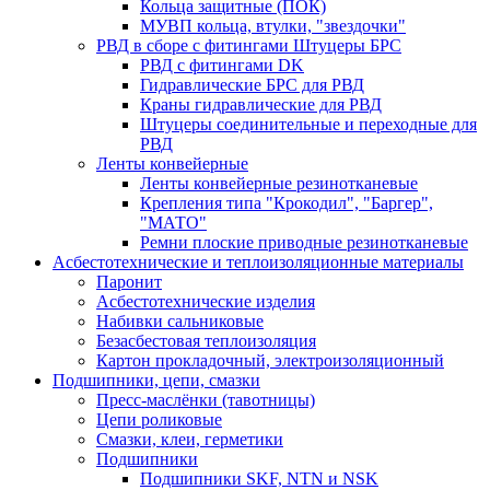
Кольца защитные (ПОК)
МУВП кольца, втулки, "звездочки"
РВД в сборе с фитингами Штуцеры БРС
РВД с фитингами DK
Гидравлические БРС для РВД
Краны гидравлические для РВД
Штуцеры соединительные и переходные для
РВД
Ленты конвейерные
Ленты конвейерные резинотканевые
Крепления типа "Крокодил", "Баргер",
"МАТО"
Ремни плоские приводные резинотканевые
Асбестотехнические и теплоизоляционные материалы
Паронит
Асбестотехнические изделия
Набивки сальниковые
Безасбестовая теплоизоляция
Картон прокладочный, электроизоляционный
Подшипники, цепи, смазки
Пресс-маслёнки (тавотницы)
Цепи роликовые
Смазки, клеи, герметики
Подшипники
Подшипники SKF, NTN и NSK