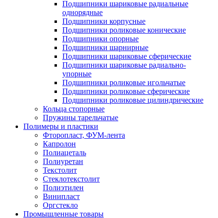
Подшипники шариковые радиальные
однорядные
Подшипники корпусные
Подшипники роликовые конические
Подшипники опорные
Подшипники шарнирные
Подшипники шариковые сферические
Подшипники шариковые радиально-
упорные
Подшипники роликовые игольчатые
Подшипники роликовые сферические
Подшипники роликовые цилиндрические
Кольца стопорные
Пружины тарельчатые
Полимеры и пластики
Фторопласт, ФУМ-лента
Капролон
Полиацеталь
Полиуретан
Текстолит
Стеклотекстолит
Полиэтилен
Винипласт
Оргстекло
Промышленные товары