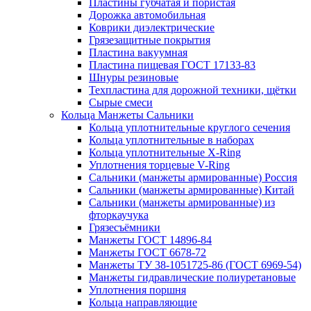
Пластины губчатая и пористая
Дорожка автомобильная
Коврики диэлектрические
Грязезащитные покрытия
Пластина вакуумная
Пластина пищевая ГОСТ 17133-83
Шнуры резиновые
Техпластина для дорожной техники, щётки
Сырые смеси
Кольца Манжеты Сальники
Кольца уплотнительные круглого сечения
Кольца уплотнительные в наборах
Кольца уплотнительные Х-Ring
Уплотнения торцевые V-Ring
Сальники (манжеты армированные) Россия
Сальники (манжеты армированные) Китай
Сальники (манжеты армированные) из
фторкаучука
Грязесъёмники
Манжеты ГОСТ 14896-84
Манжеты ГОСТ 6678-72
Манжеты ТУ 38-1051725-86 (ГОСТ 6969-54)
Манжеты гидравлические полиуретановые
Уплотнения поршня
Кольца направляющие