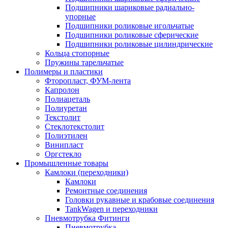
Подшипники шариковые радиально-
упорные
Подшипники роликовые игольчатые
Подшипники роликовые сферические
Подшипники роликовые цилиндрические
Кольца стопорные
Пружины тарельчатые
Полимеры и пластики
Фторопласт, ФУМ-лента
Капролон
Полиацеталь
Полиуретан
Текстолит
Стеклотекстолит
Полиэтилен
Винипласт
Оргстекло
Промышленные товары
Камлоки (переходники)
Камлоки
Ремонтные соединения
Головки рукавные и крабовые соединения
TankWagen и переходники
Пневмотрубка Фитинги
Пневмотрубка