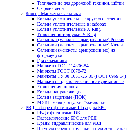
Техпластина для дорожной техники, щётки
Сырые смеси
Кольца Манжеты Сальники
Кольца уплотнительные круглого сечения
Кольца уплотнительные в наборах
Кольца уплотнительные Х-Ring
Уплотнения торцевые V-Ring
Сальники (манжеты армированные) Россия
Сальники (манжеты армированные) Китай
Сальники (манжеты армированные) из
фторкаучука
Грязесъёмники
Манжеты ГОСТ 14896-84
Манжеты ГОСТ 6678-72
Манжеты ТУ 38-1051725-86 (ГОСТ 6969-54)
Манжеты гидравлические полиуретановые
Уплотнения поршня
Кольца направляющие
Кольца защитные (ПОК)
МУВП кольца, втулки, "звездочки"
РВД в сборе с фитингами Штуцеры БРС
РВД с фитингами DK
Гидравлические БРС для РВД
Краны гидравлические для РВД
Штуцеры соединительные и переходные для