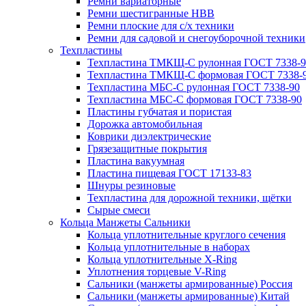
Ремни вариаторные
Ремни шестигранные HBB
Ремни плоские для с/х техники
Ремни для садовой и снегоуборочной техники
Техпластины
Техпластина ТМКЩ-С рулонная ГОСТ 7338-9
Техпластина ТМКЩ-С формовая ГОСТ 7338-
Техпластина МБС-С рулонная ГОСТ 7338-90
Техпластина МБС-С формовая ГОСТ 7338-90
Пластины губчатая и пористая
Дорожка автомобильная
Коврики диэлектрические
Грязезащитные покрытия
Пластина вакуумная
Пластина пищевая ГОСТ 17133-83
Шнуры резиновые
Техпластина для дорожной техники, щётки
Сырые смеси
Кольца Манжеты Сальники
Кольца уплотнительные круглого сечения
Кольца уплотнительные в наборах
Кольца уплотнительные Х-Ring
Уплотнения торцевые V-Ring
Сальники (манжеты армированные) Россия
Сальники (манжеты армированные) Китай