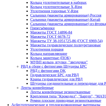
Кольца уплотнительные в наборах
Кольца уплотнительные Х-Ring
Уплотнения торцевые V-Ring
Сальники (манжеты армированные) Россия
Сальники (манжеты армированные) Китай
Сальники (манжеты армированные) из фторка
Грязесъёмники
Манжеты ГОСТ 14896-84
Манжеты ГОСТ 6678-72
Манжеты ТУ 38-1051725-86 (ГОСТ 6969-54)
Манжеты гидравлические полиуретановые
Уплотнения поршня
Кольца направляющие
Кольца защитные (ПОК)
МУВП кольца, втулки, "звездочки"
РВД в сборе с фитингами Штуцеры БРС
РВД с фитингами DK
Гидравлические БРС для РВД
Краны гидравлические для РВД
Штуцеры соединительные и переходные для 
Ленты конвейерные
Ленты конвейерные резинотканевые
Крепления типа "Крокодил", "Баргер", "МАТ
Ремни плоские приводные резинотканевые
Асбестотехнические и теплоизоляционные материалы