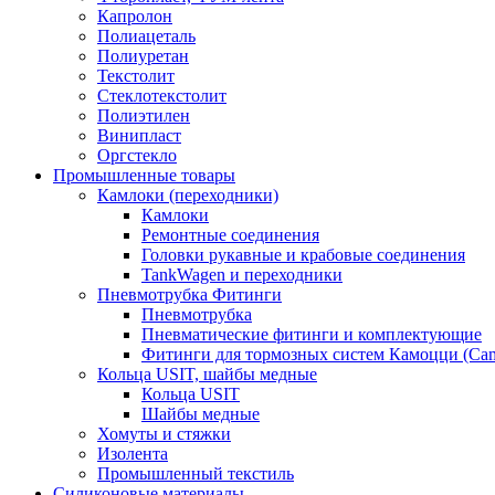
Капролон
Полиацеталь
Полиуретан
Текстолит
Стеклотекстолит
Полиэтилен
Винипласт
Оргстекло
Промышленные товары
Камлоки (переходники)
Камлоки
Ремонтные соединения
Головки рукавные и крабовые соединения
TankWagen и переходники
Пневмотрубка Фитинги
Пневмотрубка
Пневматические фитинги и комплектующие
Фитинги для тормозных систем Камоцци (Cam
Кольца USIT, шайбы медные
Кольца USIT
Шайбы медные
Хомуты и стяжки
Изолента
Промышленный текстиль
Силиконовые материалы