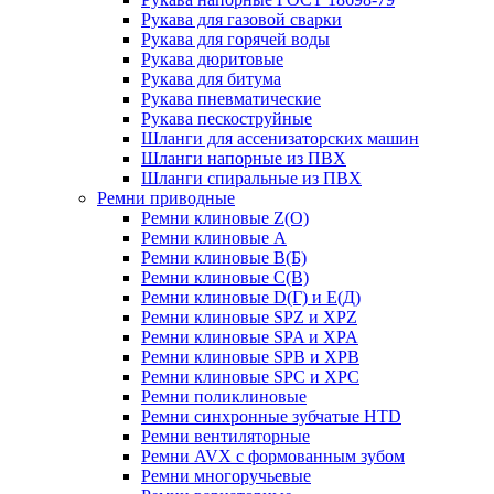
Рукава для газовой сварки
Рукава для горячей воды
Рукава дюритовые
Рукава для битума
Рукава пневматические
Рукава пескоструйные
Шланги для ассенизаторских машин
Шланги напорные из ПВХ
Шланги спиральные из ПВХ
Ремни приводные
Ремни клиновые Z(О)
Ремни клиновые А
Ремни клиновые В(Б)
Ремни клиновые С(В)
Ремни клиновые D(Г) и Е(Д)
Ремни клиновые SPZ и XPZ
Ремни клиновые SPA и XPA
Ремни клиновые SPB и XPB
Ремни клиновые SPC и XPC
Ремни поликлиновые
Ремни синхронные зубчатые HTD
Ремни вентиляторные
Ремни AVX с формованным зубом
Ремни многоручьевые