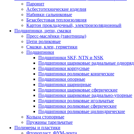
Паронит
Асбестотехнические изделия
Набивки сальниковые
Безасбестовая теплоизоляция
Картон прокладочный, электроизоляционный
Подшипники, цепи, смазки
Пресс-маслёнки (тавотницы)
Цепи роликовые
Смазки, клеи, герметики
Подшипники
Подшипники SKF, NTN и NSK
Подшипники шариковые радиальные одноря
Подшипники корпусные
Подшипники роликовые конические
Подшипники опорные
Подшипники шарнирные
Подшипники шариковые сферические
Подшипники шариковые радиально-упорные
Подшипники роликовые игольчатые
Подшипники роликовые сферические
Подшипники роликовые цилиндрические
Кольца стопорные
Пружины тарельчатые
Полимеры и пластики
Фторопласт, ФУМ-лента