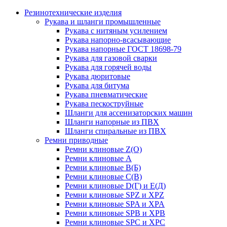
Резинотехнические изделия
Рукава и шланги промышленные
Рукава с нитяным усилением
Рукава напорно-всасывающие
Рукава напорные ГОСТ 18698-79
Рукава для газовой сварки
Рукава для горячей воды
Рукава дюритовые
Рукава для битума
Рукава пневматические
Рукава пескоструйные
Шланги для ассенизаторских машин
Шланги напорные из ПВХ
Шланги спиральные из ПВХ
Ремни приводные
Ремни клиновые Z(О)
Ремни клиновые А
Ремни клиновые В(Б)
Ремни клиновые С(В)
Ремни клиновые D(Г) и Е(Д)
Ремни клиновые SPZ и XPZ
Ремни клиновые SPA и XPA
Ремни клиновые SPB и XPB
Ремни клиновые SPC и XPC