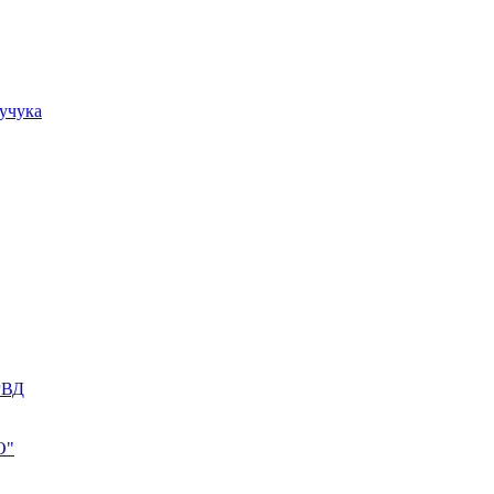
учука
РВД
О"