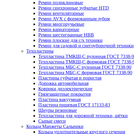
Ремни поликлиновые
Ремни синхронные зубчатые HTD
Ремни вентиляторные
Ремни AVX с формованным зубом
Ремни многоручьевые
Ремни вариаторные
Ремни шестигранные HBB
Ремни плоские для с/х техники
Ремни для садовой и снегоуборочной техники
Техпластины
Техпластина ТМКЩ-С рулонная ГОСТ 7338-9
Техпластина ТМКЩ-С формовая ГОСТ 7338-
Техпластина МБС-С рулонная ГОСТ 7338-90
Техпластина МБС-С формовая ГОСТ 7338-90
Пластины губчатая и пористая
Дорожка автомобильная
Коврики диэлектрические
Грязезащитные покрытия
Пластина вакуумная
Пластина пищевая ГОСТ 17133-83
Шнуры резиновые
Техпластина для дорожной техники, щётки
Сырые смеси
Кольца Манжеты Сальники
Кольца уплотнительные круглого сечения