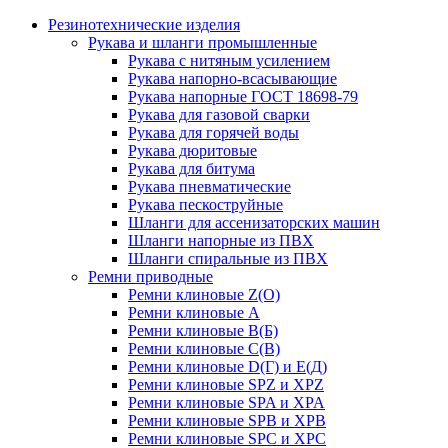
Резинотехнические изделия
Рукава и шланги промышленные
Рукава с нитяным усилением
Рукава напорно-всасывающие
Рукава напорные ГОСТ 18698-79
Рукава для газовой сварки
Рукава для горячей воды
Рукава дюритовые
Рукава для битума
Рукава пневматические
Рукава пескоструйные
Шланги для ассенизаторских машин
Шланги напорные из ПВХ
Шланги спиральные из ПВХ
Ремни приводные
Ремни клиновые Z(О)
Ремни клиновые А
Ремни клиновые В(Б)
Ремни клиновые С(В)
Ремни клиновые D(Г) и Е(Д)
Ремни клиновые SPZ и XPZ
Ремни клиновые SPA и XPA
Ремни клиновые SPB и XPB
Ремни клиновые SPC и XPC