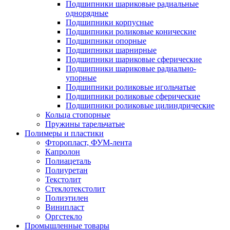
Подшипники шариковые радиальные
однорядные
Подшипники корпусные
Подшипники роликовые конические
Подшипники опорные
Подшипники шарнирные
Подшипники шариковые сферические
Подшипники шариковые радиально-
упорные
Подшипники роликовые игольчатые
Подшипники роликовые сферические
Подшипники роликовые цилиндрические
Кольца стопорные
Пружины тарельчатые
Полимеры и пластики
Фторопласт, ФУМ-лента
Капролон
Полиацеталь
Полиуретан
Текстолит
Стеклотекстолит
Полиэтилен
Винипласт
Оргстекло
Промышленные товары