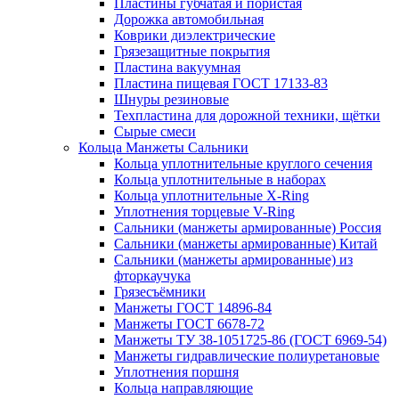
Пластины губчатая и пористая
Дорожка автомобильная
Коврики диэлектрические
Грязезащитные покрытия
Пластина вакуумная
Пластина пищевая ГОСТ 17133-83
Шнуры резиновые
Техпластина для дорожной техники, щётки
Сырые смеси
Кольца Манжеты Сальники
Кольца уплотнительные круглого сечения
Кольца уплотнительные в наборах
Кольца уплотнительные Х-Ring
Уплотнения торцевые V-Ring
Сальники (манжеты армированные) Россия
Сальники (манжеты армированные) Китай
Сальники (манжеты армированные) из
фторкаучука
Грязесъёмники
Манжеты ГОСТ 14896-84
Манжеты ГОСТ 6678-72
Манжеты ТУ 38-1051725-86 (ГОСТ 6969-54)
Манжеты гидравлические полиуретановые
Уплотнения поршня
Кольца направляющие