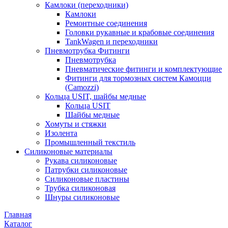
Камлоки (переходники)
Камлоки
Ремонтные соединения
Головки рукавные и крабовые соединения
TankWagen и переходники
Пневмотрубка Фитинги
Пневмотрубка
Пневматические фитинги и комплектующие
Фитинги для тормозных систем Камоцци
(Camozzi)
Кольца USIT, шайбы медные
Кольца USIT
Шайбы медные
Хомуты и стяжки
Изолента
Промышленный текстиль
Силиконовые материалы
Рукава силиконовые
Патрубки силиконовые
Силиконовые пластины
Трубка силиконовая
Шнуры силиконовые
Главная
Каталог