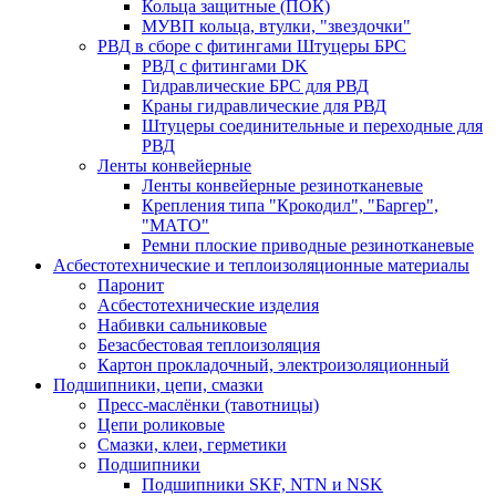
Кольца защитные (ПОК)
МУВП кольца, втулки, "звездочки"
РВД в сборе с фитингами Штуцеры БРС
РВД с фитингами DK
Гидравлические БРС для РВД
Краны гидравлические для РВД
Штуцеры соединительные и переходные для
РВД
Ленты конвейерные
Ленты конвейерные резинотканевые
Крепления типа "Крокодил", "Баргер",
"МАТО"
Ремни плоские приводные резинотканевые
Асбестотехнические и теплоизоляционные материалы
Паронит
Асбестотехнические изделия
Набивки сальниковые
Безасбестовая теплоизоляция
Картон прокладочный, электроизоляционный
Подшипники, цепи, смазки
Пресс-маслёнки (тавотницы)
Цепи роликовые
Смазки, клеи, герметики
Подшипники
Подшипники SKF, NTN и NSK