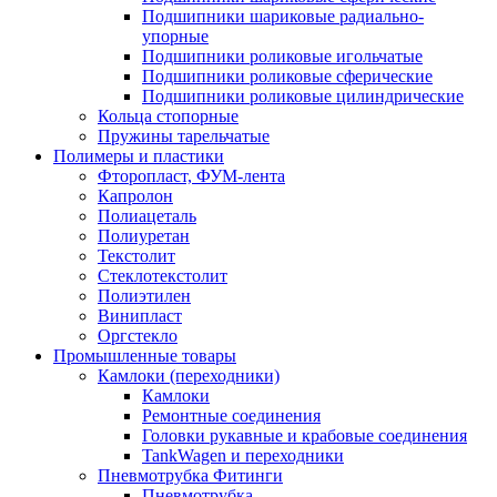
Подшипники шариковые радиально-
упорные
Подшипники роликовые игольчатые
Подшипники роликовые сферические
Подшипники роликовые цилиндрические
Кольца стопорные
Пружины тарельчатые
Полимеры и пластики
Фторопласт, ФУМ-лента
Капролон
Полиацеталь
Полиуретан
Текстолит
Стеклотекстолит
Полиэтилен
Винипласт
Оргстекло
Промышленные товары
Камлоки (переходники)
Камлоки
Ремонтные соединения
Головки рукавные и крабовые соединения
TankWagen и переходники
Пневмотрубка Фитинги
Пневмотрубка