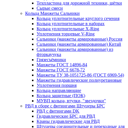
Техпластина для дорожной техники, щётки
Сырые смеси
Кольца Манжеты Сальники
Кольца уплотнительные круглого сечения
Кольца уплотнительные в наборах
Кольца уплотнительные Х-Ring
Уплотнения торцевые V-Ring
Сальники (манжеты армированные) Россия
Сальники (манжеты армированные) Китай
Сальники (манжеты армированные) из
фторкаучука
Грязесъёмники
Манжеты ГОСТ 14896-84
Манжеты ГОСТ 6678-72
Манжеты ТУ 38-1051725-86 (ГОСТ 6969-54)
Манжеты гидравлические полиуретановые
Уплотнения поршня
Кольца направляющие
Кольца защитные (ПОК)
МУВП кольца, втулки, "звездочки"
РВД в сборе с фитингами Штуцеры БРС
РВД с фитингами DK
Гидравлические БРС для РВД
Краны гидравлические для РВД
Штуцеры соединительные и переходные для