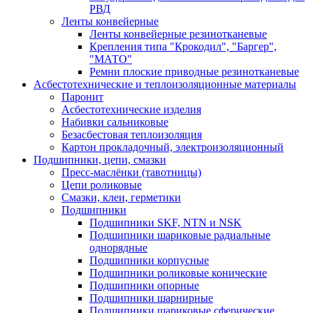
РВД
Ленты конвейерные
Ленты конвейерные резинотканевые
Крепления типа "Крокодил", "Баргер",
"МАТО"
Ремни плоские приводные резинотканевые
Асбестотехнические и теплоизоляционные материалы
Паронит
Асбестотехнические изделия
Набивки сальниковые
Безасбестовая теплоизоляция
Картон прокладочный, электроизоляционный
Подшипники, цепи, смазки
Пресс-маслёнки (тавотницы)
Цепи роликовые
Смазки, клеи, герметики
Подшипники
Подшипники SKF, NTN и NSK
Подшипники шариковые радиальные
однорядные
Подшипники корпусные
Подшипники роликовые конические
Подшипники опорные
Подшипники шарнирные
Подшипники шариковые сферические