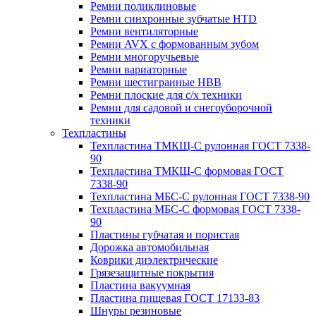
Ремни поликлиновые
Ремни синхронные зубчатые HTD
Ремни вентиляторные
Ремни AVX с формованным зубом
Ремни многоручьевые
Ремни вариаторные
Ремни шестигранные HBB
Ремни плоские для с/х техники
Ремни для садовой и снегоуборочной
техники
Техпластины
Техпластина ТМКЩ-С рулонная ГОСТ 7338-
90
Техпластина ТМКЩ-С формовая ГОСТ
7338-90
Техпластина МБС-С рулонная ГОСТ 7338-90
Техпластина МБС-С формовая ГОСТ 7338-
90
Пластины губчатая и пористая
Дорожка автомобильная
Коврики диэлектрические
Грязезащитные покрытия
Пластина вакуумная
Пластина пищевая ГОСТ 17133-83
Шнуры резиновые