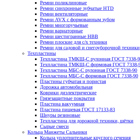
Ремни поликлиновые
Ремни синхронные зубчатые HTD
Ремни вентиляторные
Ремни AVX с формованным зубом
Ремни многоручьевые
Ремни вариаторные
Ремни шестигранные HBB
Ремни плоские для с/х техники
Ремни для садовой и снегоуборочной техники
Техпластины
Техпластина ТМКЩ-С рулонная ГОСТ 7338-9
Техпластина ТМКЩ-С формовая ГОСТ 7338-
Техпластина МБС-С рулонная ГОСТ 7338-90
Техпластина МБС-С формовая ГОСТ 7338-90
Пластины губчатая и пористая
Дорожка автомобильная
Коврики диэлектрические
Грязезащитные покрытия
Пластина вакуумная
Пластина пищевая ГОСТ 17133-83
Шнуры резиновые
Техпластина для дорожной техники, щётки
Сырые смеси
Кольца Манжеты Сальники
Кольца уплотнительные круглого сечения