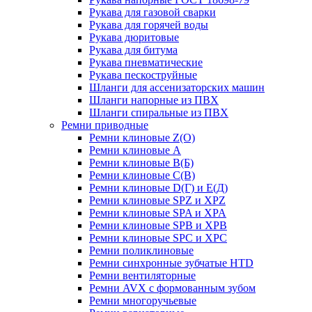
Рукава для газовой сварки
Рукава для горячей воды
Рукава дюритовые
Рукава для битума
Рукава пневматические
Рукава пескоструйные
Шланги для ассенизаторских машин
Шланги напорные из ПВХ
Шланги спиральные из ПВХ
Ремни приводные
Ремни клиновые Z(О)
Ремни клиновые А
Ремни клиновые В(Б)
Ремни клиновые С(В)
Ремни клиновые D(Г) и Е(Д)
Ремни клиновые SPZ и XPZ
Ремни клиновые SPA и XPA
Ремни клиновые SPB и XPB
Ремни клиновые SPC и XPC
Ремни поликлиновые
Ремни синхронные зубчатые HTD
Ремни вентиляторные
Ремни AVX с формованным зубом
Ремни многоручьевые