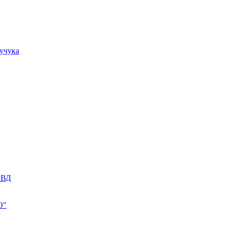
учука
РВД
О"