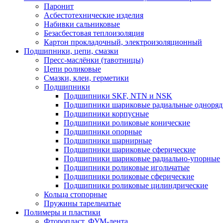
Паронит
Асбестотехнические изделия
Набивки сальниковые
Безасбестовая теплоизоляция
Картон прокладочный, электроизоляционный
Подшипники, цепи, смазки
Пресс-маслёнки (тавотницы)
Цепи роликовые
Смазки, клеи, герметики
Подшипники
Подшипники SKF, NTN и NSK
Подшипники шариковые радиальные одноря
Подшипники корпусные
Подшипники роликовые конические
Подшипники опорные
Подшипники шарнирные
Подшипники шариковые сферические
Подшипники шариковые радиально-упорные
Подшипники роликовые игольчатые
Подшипники роликовые сферические
Подшипники роликовые цилиндрические
Кольца стопорные
Пружины тарельчатые
Полимеры и пластики
Фторопласт, ФУМ-лента