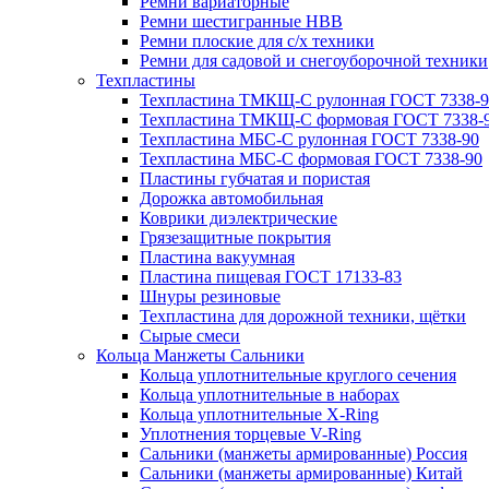
Ремни вариаторные
Ремни шестигранные HBB
Ремни плоские для с/х техники
Ремни для садовой и снегоуборочной техники
Техпластины
Техпластина ТМКЩ-С рулонная ГОСТ 7338-9
Техпластина ТМКЩ-С формовая ГОСТ 7338-
Техпластина МБС-С рулонная ГОСТ 7338-90
Техпластина МБС-С формовая ГОСТ 7338-90
Пластины губчатая и пористая
Дорожка автомобильная
Коврики диэлектрические
Грязезащитные покрытия
Пластина вакуумная
Пластина пищевая ГОСТ 17133-83
Шнуры резиновые
Техпластина для дорожной техники, щётки
Сырые смеси
Кольца Манжеты Сальники
Кольца уплотнительные круглого сечения
Кольца уплотнительные в наборах
Кольца уплотнительные Х-Ring
Уплотнения торцевые V-Ring
Сальники (манжеты армированные) Россия
Сальники (манжеты армированные) Китай