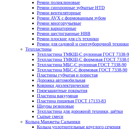
Ремни поликлиновые
Ремни синхронные зубчатые HTD
Ремни вентиляторные
Ремни AVX с формованным зубом
Ремни многоручьевые
Ремни вариаторные
Ремни шестигранные HBB
Ремни плоские для с/х техники
Ремни для садовой и снегоуборочной техники
Техпластины
Техпластина ТМКЩ-С рулонная ГОСТ 7338-9
Техпластина ТМКЩ-С формовая ГОСТ 7338-
Техпластина МБС-С рулонная ГОСТ 7338-90
Техпластина МБС-С формовая ГОСТ 7338-90
Пластины губчатая и пористая
Дорожка автомобильная
Коврики диэлектрические
Грязезащитные покрытия
Пластина вакуумная
Пластина пищевая ГОСТ 17133-83
Шнуры резиновые
Техпластина для дорожной техники, щётки
Сырые смеси
Кольца Манжеты Сальники
Кольца уплотнительные круглого сечения