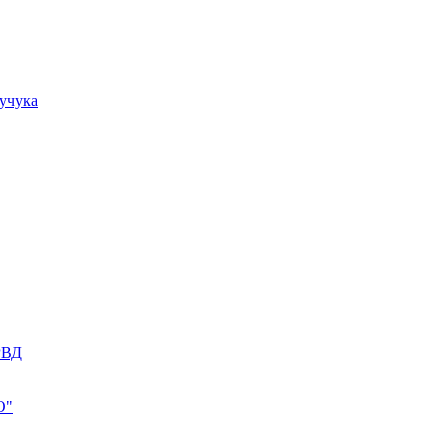
учука
РВД
О"