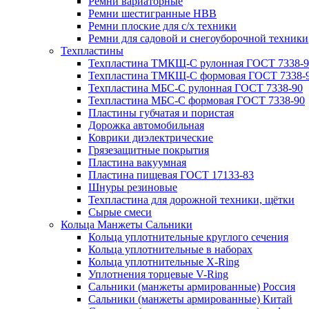
Ремни вариаторные
Ремни шестигранные HBB
Ремни плоские для с/х техники
Ремни для садовой и снегоуборочной техники
Техпластины
Техпластина ТМКЩ-С рулонная ГОСТ 7338-9
Техпластина ТМКЩ-С формовая ГОСТ 7338-
Техпластина МБС-С рулонная ГОСТ 7338-90
Техпластина МБС-С формовая ГОСТ 7338-90
Пластины губчатая и пористая
Дорожка автомобильная
Коврики диэлектрические
Грязезащитные покрытия
Пластина вакуумная
Пластина пищевая ГОСТ 17133-83
Шнуры резиновые
Техпластина для дорожной техники, щётки
Сырые смеси
Кольца Манжеты Сальники
Кольца уплотнительные круглого сечения
Кольца уплотнительные в наборах
Кольца уплотнительные Х-Ring
Уплотнения торцевые V-Ring
Сальники (манжеты армированные) Россия
Сальники (манжеты армированные) Китай