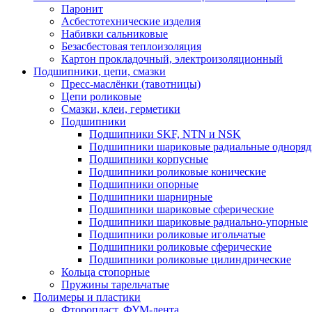
Паронит
Асбестотехнические изделия
Набивки сальниковые
Безасбестовая теплоизоляция
Картон прокладочный, электроизоляционный
Подшипники, цепи, смазки
Пресс-маслёнки (тавотницы)
Цепи роликовые
Смазки, клеи, герметики
Подшипники
Подшипники SKF, NTN и NSK
Подшипники шариковые радиальные одноря
Подшипники корпусные
Подшипники роликовые конические
Подшипники опорные
Подшипники шарнирные
Подшипники шариковые сферические
Подшипники шариковые радиально-упорные
Подшипники роликовые игольчатые
Подшипники роликовые сферические
Подшипники роликовые цилиндрические
Кольца стопорные
Пружины тарельчатые
Полимеры и пластики
Фторопласт, ФУМ-лента