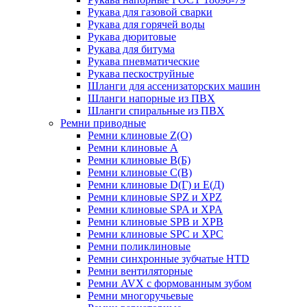
Рукава для газовой сварки
Рукава для горячей воды
Рукава дюритовые
Рукава для битума
Рукава пневматические
Рукава пескоструйные
Шланги для ассенизаторских машин
Шланги напорные из ПВХ
Шланги спиральные из ПВХ
Ремни приводные
Ремни клиновые Z(О)
Ремни клиновые А
Ремни клиновые В(Б)
Ремни клиновые С(В)
Ремни клиновые D(Г) и Е(Д)
Ремни клиновые SPZ и XPZ
Ремни клиновые SPA и XPA
Ремни клиновые SPB и XPB
Ремни клиновые SPC и XPC
Ремни поликлиновые
Ремни синхронные зубчатые HTD
Ремни вентиляторные
Ремни AVX с формованным зубом
Ремни многоручьевые