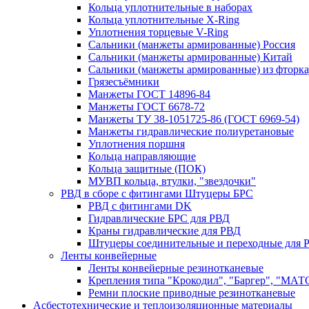
Кольца уплотнительные в наборах
Кольца уплотнительные Х-Ring
Уплотнения торцевые V-Ring
Сальники (манжеты армированные) Россия
Сальники (манжеты армированные) Китай
Сальники (манжеты армированные) из фторка
Грязесъёмники
Манжеты ГОСТ 14896-84
Манжеты ГОСТ 6678-72
Манжеты ТУ 38-1051725-86 (ГОСТ 6969-54)
Манжеты гидравлические полиуретановые
Уплотнения поршня
Кольца направляющие
Кольца защитные (ПОК)
МУВП кольца, втулки, "звездочки"
РВД в сборе с фитингами Штуцеры БРС
РВД с фитингами DK
Гидравлические БРС для РВД
Краны гидравлические для РВД
Штуцеры соединительные и переходные для 
Ленты конвейерные
Ленты конвейерные резинотканевые
Крепления типа "Крокодил", "Баргер", "МАТ
Ремни плоские приводные резинотканевые
Асбестотехнические и теплоизоляционные материалы