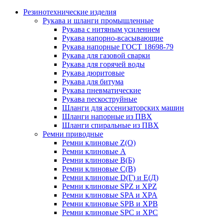
Резинотехнические изделия
Рукава и шланги промышленные
Рукава с нитяным усилением
Рукава напорно-всасывающие
Рукава напорные ГОСТ 18698-79
Рукава для газовой сварки
Рукава для горячей воды
Рукава дюритовые
Рукава для битума
Рукава пневматические
Рукава пескоструйные
Шланги для ассенизаторских машин
Шланги напорные из ПВХ
Шланги спиральные из ПВХ
Ремни приводные
Ремни клиновые Z(О)
Ремни клиновые А
Ремни клиновые В(Б)
Ремни клиновые С(В)
Ремни клиновые D(Г) и Е(Д)
Ремни клиновые SPZ и XPZ
Ремни клиновые SPA и XPA
Ремни клиновые SPB и XPB
Ремни клиновые SPC и XPC