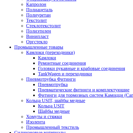
Капролон
Полиацеталь
Полиуретан
Текстолит
Стеклотекстолит
Полиэтилен
Винипласт
Оргстекло
Промышленные товары
Камлоки (переходники)
Камлоки
Ремонтные соединения
Головки рукавные и крабовые соединения
TankWagen и переходники
Пневмотрубка Фитинги
Пневмотрубка
Пневматические фитинги и комплектующие
Фитинги для тормозных систем Камоцци (Cam
Кольца USIT, шайбы медные
Кольца USIT
Шайбы медные
Хомуты и стяжки
Изолента
Промышленный текстиль
Силиконовые материалы