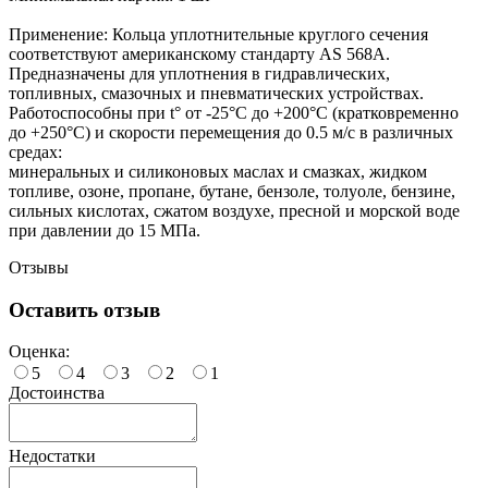
Применение: Кольца уплотнительные круглого сечения
соответствуют американскому стандарту AS 568A.
Предназначены для уплотнения в гидравлических,
топливных, смазочных и пневматических устройствах.
Работоспособны при t° от -25°С до +200°С (кратковременно
до +250°С) и скорости перемещения до 0.5 м/с в различных
средах:
минеральных и силиконовых маслах и смазках, жидком
топливе, озоне, пропане, бутане, бензоле, толуоле, бензине,
сильных кислотах, сжатом воздухе, пресной и морской воде
при давлении до 15 МПа.
Отзывы
Оставить отзыв
Оценка:
5
4
3
2
1
Достоинства
Недостатки