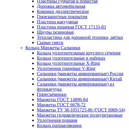
Пластины губчатая и пористая
Дорожка автомобильная
Коврики диэлектрические
Грязезащитные покрытия
Пластина вакуумная
Пластина пищевая ГОСТ 17133-83
Шнуры резиновые
Техпластина для дорожной техники, щётки
Сырые смеси
Кольца Манжеты Сальники
Кольца уплотнительные круглого сечения
Кольца уплотнительные в наборах
Кольца уплотнительные Х-Ring
Уплотнения торцевые V-Ring
Сальники (манжеты армированные) Россия
Сальники (манжеты армированные) Китай
Сальники (манжеты армированные) из
фторкаучука
Грязесъёмники
Манжеты ГОСТ 14896-84
Манжеты ГОСТ 6678-72
Манжеты ТУ 38-1051725-86 (ГОСТ 6969-54)
Манжеты гидравлические полиуретановые
Уплотнения поршня
Кольца направляющие