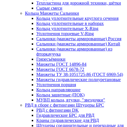
Техпластина для дорожной техники, щётки
Сырые смеси
Кольца Манжеты Сальники
Кольца уплотнительные круглого сечения
Кольца уплотнительные в наборах
Кольца уплотнительные Х-Ring
Уплотнения торцевые V-Ring
Сальники (манжеты армированные) Россия
Сальники (манжеты армированные) Китай
Сальники (манжеты армированные) из
фторкаучука
Грязесъёмники
Манжеты ГОСТ 14896-84
Манжеты ГОСТ 6678-72
Манжеты ТУ 38-1051725-86 (ГОСТ 6969-54)
Манжеты гидравлические полиуретановые
Уплотнения поршня
Кольца направляющие
Кольца защитные (ПОК)
МУВП кольца, втулки, "звездочки"
РВД в сборе с фитингами Штуцеры БРС
РВД с фитингами DK
Гидравлические БРС для РВД
Краны гидравлические для РВД
Штуцеры соединительные и переходные для