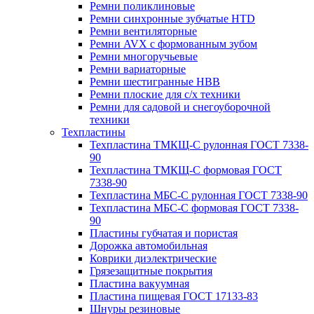
Ремни поликлиновые
Ремни синхронные зубчатые HTD
Ремни вентиляторные
Ремни AVX с формованным зубом
Ремни многоручьевые
Ремни вариаторные
Ремни шестигранные HBB
Ремни плоские для с/х техники
Ремни для садовой и снегоуборочной
техники
Техпластины
Техпластина ТМКЩ-С рулонная ГОСТ 7338-
90
Техпластина ТМКЩ-С формовая ГОСТ
7338-90
Техпластина МБС-С рулонная ГОСТ 7338-90
Техпластина МБС-С формовая ГОСТ 7338-
90
Пластины губчатая и пористая
Дорожка автомобильная
Коврики диэлектрические
Грязезащитные покрытия
Пластина вакуумная
Пластина пищевая ГОСТ 17133-83
Шнуры резиновые