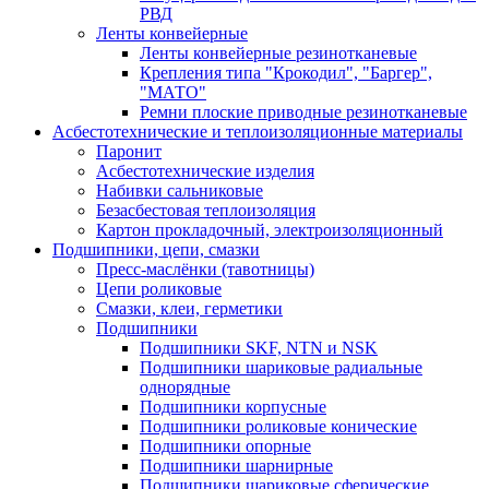
РВД
Ленты конвейерные
Ленты конвейерные резинотканевые
Крепления типа "Крокодил", "Баргер",
"МАТО"
Ремни плоские приводные резинотканевые
Асбестотехнические и теплоизоляционные материалы
Паронит
Асбестотехнические изделия
Набивки сальниковые
Безасбестовая теплоизоляция
Картон прокладочный, электроизоляционный
Подшипники, цепи, смазки
Пресс-маслёнки (тавотницы)
Цепи роликовые
Смазки, клеи, герметики
Подшипники
Подшипники SKF, NTN и NSK
Подшипники шариковые радиальные
однорядные
Подшипники корпусные
Подшипники роликовые конические
Подшипники опорные
Подшипники шарнирные
Подшипники шариковые сферические