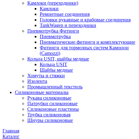
Камлоки (переходники)
Камлоки
Ремонтные соединения
Головки рукавные и крабовые соединения
TankWagen и переходники
Пневмотрубка Фитинги
Пневмотрубка
Пневматические фитинги и комплектующие
Фитинги для тормозных систем Камоцци
(Camozzi)
Кольца USIT, шайбы медные
Кольца USIT
Шайбы медные
Хомуты и стяжки
Изолента
Промышленный текстиль
Силиконовые материалы
Рукава силиконовые
Патрубки силиконовые
Силиконовые пластины
Трубка силиконовая
Шнуры силиконовые
Главная
Каталог