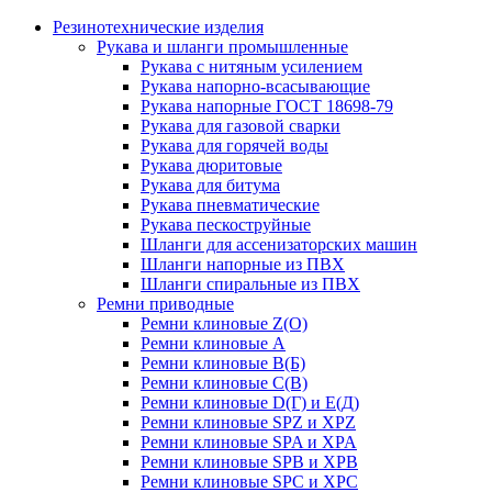
Резинотехнические изделия
Рукава и шланги промышленные
Рукава с нитяным усилением
Рукава напорно-всасывающие
Рукава напорные ГОСТ 18698-79
Рукава для газовой сварки
Рукава для горячей воды
Рукава дюритовые
Рукава для битума
Рукава пневматические
Рукава пескоструйные
Шланги для ассенизаторских машин
Шланги напорные из ПВХ
Шланги спиральные из ПВХ
Ремни приводные
Ремни клиновые Z(О)
Ремни клиновые А
Ремни клиновые В(Б)
Ремни клиновые С(В)
Ремни клиновые D(Г) и Е(Д)
Ремни клиновые SPZ и XPZ
Ремни клиновые SPA и XPA
Ремни клиновые SPB и XPB
Ремни клиновые SPC и XPC