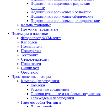
Подшипники шариковые радиально-
упорные
Подшипники роликовые игольчатые
Подшипники роликовые сферические
Подшипники роликовые цилиндрические
Кольца стопорные
Пружины тарельчатые
Полимеры и пластики
Фторопласт, ФУМ-лента
Капролон
Полиацеталь
Полиуретан
Текстолит
Стеклотекстолит
Полиэтилен
Винипласт
Оргстекло
Промышленные товары
Камлоки (переходники)
Камлоки
Ремонтные соединения
Головки рукавные и крабовые соединения
TankWagen и переходники
Пневмотрубка Фитинги
Пневмотрубка