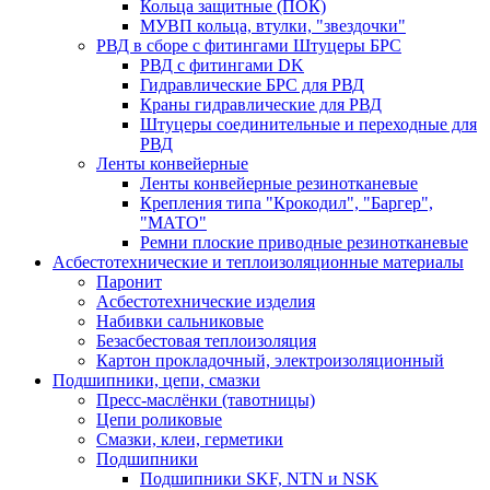
Кольца защитные (ПОК)
МУВП кольца, втулки, "звездочки"
РВД в сборе с фитингами Штуцеры БРС
РВД с фитингами DK
Гидравлические БРС для РВД
Краны гидравлические для РВД
Штуцеры соединительные и переходные для
РВД
Ленты конвейерные
Ленты конвейерные резинотканевые
Крепления типа "Крокодил", "Баргер",
"МАТО"
Ремни плоские приводные резинотканевые
Асбестотехнические и теплоизоляционные материалы
Паронит
Асбестотехнические изделия
Набивки сальниковые
Безасбестовая теплоизоляция
Картон прокладочный, электроизоляционный
Подшипники, цепи, смазки
Пресс-маслёнки (тавотницы)
Цепи роликовые
Смазки, клеи, герметики
Подшипники
Подшипники SKF, NTN и NSK