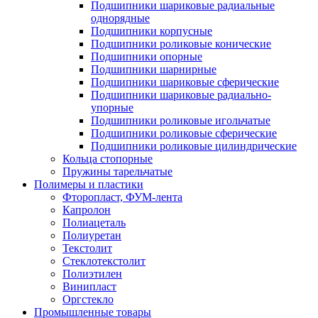
Подшипники шариковые радиальные
однорядные
Подшипники корпусные
Подшипники роликовые конические
Подшипники опорные
Подшипники шарнирные
Подшипники шариковые сферические
Подшипники шариковые радиально-
упорные
Подшипники роликовые игольчатые
Подшипники роликовые сферические
Подшипники роликовые цилиндрические
Кольца стопорные
Пружины тарельчатые
Полимеры и пластики
Фторопласт, ФУМ-лента
Капролон
Полиацеталь
Полиуретан
Текстолит
Стеклотекстолит
Полиэтилен
Винипласт
Оргстекло
Промышленные товары