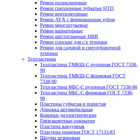
Ремни поликлиновые
Ремни синхронные зубчатые HTD
Ремни вентиляторные
Ремни AVX с формованным зубом
Ремни многоручьевые
Ремни вариаторные
Ремни шестигранные HBB
Ремни плоские для с/х техники
Ремни для садовой и снегоуборочной
техники
Техпластины
Техпластина ТМКЩ-С рулонная ГОСТ 7338-
90
Техпластина ТМКЩ-С формовая ГОСТ
7338-90
Техпластина МБС-С рулонная ГОСТ 7338-90
Техпластина МБС-С формовая ГОСТ 7338-
90
Пластины губчатая и пористая
Дорожка автомобильная
Коврики диэлектрические
Грязезащитные покрытия
Пластина вакуумная
Пластина пищевая ГОСТ 17133-83
Шнуры резиновые