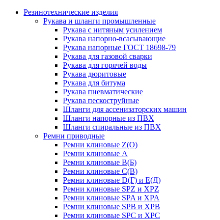
Резинотехнические изделия
Рукава и шланги промышленные
Рукава с нитяным усилением
Рукава напорно-всасывающие
Рукава напорные ГОСТ 18698-79
Рукава для газовой сварки
Рукава для горячей воды
Рукава дюритовые
Рукава для битума
Рукава пневматические
Рукава пескоструйные
Шланги для ассенизаторских машин
Шланги напорные из ПВХ
Шланги спиральные из ПВХ
Ремни приводные
Ремни клиновые Z(О)
Ремни клиновые А
Ремни клиновые В(Б)
Ремни клиновые С(В)
Ремни клиновые D(Г) и Е(Д)
Ремни клиновые SPZ и XPZ
Ремни клиновые SPA и XPA
Ремни клиновые SPB и XPB
Ремни клиновые SPC и XPC