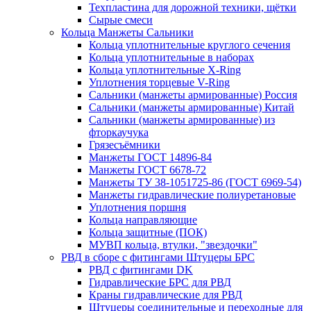
Техпластина для дорожной техники, щётки
Сырые смеси
Кольца Манжеты Сальники
Кольца уплотнительные круглого сечения
Кольца уплотнительные в наборах
Кольца уплотнительные Х-Ring
Уплотнения торцевые V-Ring
Сальники (манжеты армированные) Россия
Сальники (манжеты армированные) Китай
Сальники (манжеты армированные) из
фторкаучука
Грязесъёмники
Манжеты ГОСТ 14896-84
Манжеты ГОСТ 6678-72
Манжеты ТУ 38-1051725-86 (ГОСТ 6969-54)
Манжеты гидравлические полиуретановые
Уплотнения поршня
Кольца направляющие
Кольца защитные (ПОК)
МУВП кольца, втулки, "звездочки"
РВД в сборе с фитингами Штуцеры БРС
РВД с фитингами DK
Гидравлические БРС для РВД
Краны гидравлические для РВД
Штуцеры соединительные и переходные для