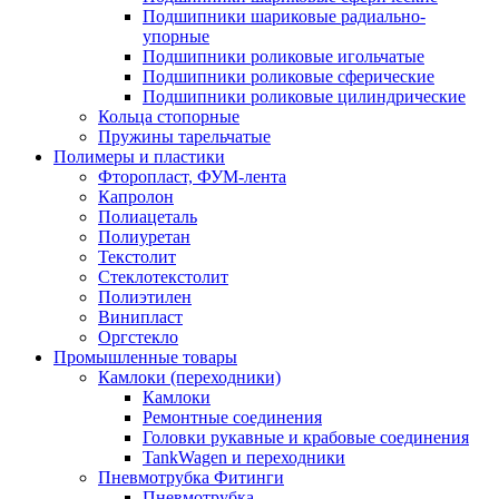
Подшипники шариковые радиально-
упорные
Подшипники роликовые игольчатые
Подшипники роликовые сферические
Подшипники роликовые цилиндрические
Кольца стопорные
Пружины тарельчатые
Полимеры и пластики
Фторопласт, ФУМ-лента
Капролон
Полиацеталь
Полиуретан
Текстолит
Стеклотекстолит
Полиэтилен
Винипласт
Оргстекло
Промышленные товары
Камлоки (переходники)
Камлоки
Ремонтные соединения
Головки рукавные и крабовые соединения
TankWagen и переходники
Пневмотрубка Фитинги
Пневмотрубка