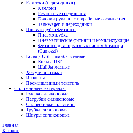
Камлоки (переходники)
Камлоки
Ремонтные соединения
Головки рукавные и крабовые соединения
TankWagen и переходники
Пневмотрубка Фитинги
Пневмотрубка
Пневматические фитинги и комплектующие
Фитинги для тормозных систем Камоцци
(Camozzi)
Кольца USIT, шайбы медные
Кольца USIT
Шайбы медные
Хомуты и стяжки
Изолента
Промышленный текстиль
Силиконовые материалы
Рукава силиконовые
Патрубки силиконовые
Силиконовые пластины
Трубка силиконовая
Шнуры силиконовые
Главная
Каталог