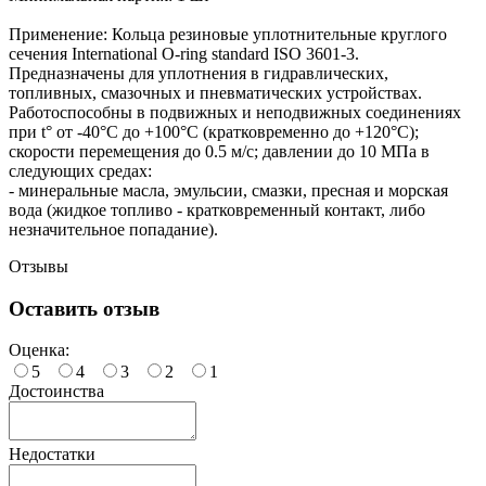
Применение: Кольца резиновые уплотнительные круглого
сечения International O-ring standard ISO 3601-3.
Предназначены для уплотнения в гидравлических,
топливных, смазочных и пневматических устройствах.
Работоспособны в подвижных и неподвижных соединениях
при t° от -40°С до +100°С (кратковременно до +120°С);
скорости перемещения до 0.5 м/с; давлении до 10 МПа в
следующих средах:
- минеральные масла, эмульсии, смазки, пресная и морская
вода (жидкое топливо - кратковременный контакт, либо
незначительное попадание).
Отзывы
Оставить отзыв
Оценка:
5
4
3
2
1
Достоинства
Недостатки