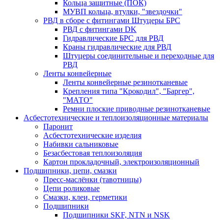
Кольца защитные (ПОК)
МУВП кольца, втулки, "звездочки"
РВД в сборе с фитингами Штуцеры БРС
РВД с фитингами DK
Гидравлические БРС для РВД
Краны гидравлические для РВД
Штуцеры соединительные и переходные для
РВД
Ленты конвейерные
Ленты конвейерные резинотканевые
Крепления типа "Крокодил", "Баргер",
"МАТО"
Ремни плоские приводные резинотканевые
Асбестотехнические и теплоизоляционные материалы
Паронит
Асбестотехнические изделия
Набивки сальниковые
Безасбестовая теплоизоляция
Картон прокладочный, электроизоляционный
Подшипники, цепи, смазки
Пресс-маслёнки (тавотницы)
Цепи роликовые
Смазки, клеи, герметики
Подшипники
Подшипники SKF, NTN и NSK