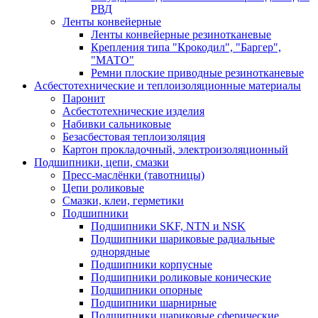
РВД
Ленты конвейерные
Ленты конвейерные резинотканевые
Крепления типа "Крокодил", "Баргер",
"МАТО"
Ремни плоские приводные резинотканевые
Асбестотехнические и теплоизоляционные материалы
Паронит
Асбестотехнические изделия
Набивки сальниковые
Безасбестовая теплоизоляция
Картон прокладочный, электроизоляционный
Подшипники, цепи, смазки
Пресс-маслёнки (тавотницы)
Цепи роликовые
Смазки, клеи, герметики
Подшипники
Подшипники SKF, NTN и NSK
Подшипники шариковые радиальные
однорядные
Подшипники корпусные
Подшипники роликовые конические
Подшипники опорные
Подшипники шарнирные
Подшипники шариковые сферические