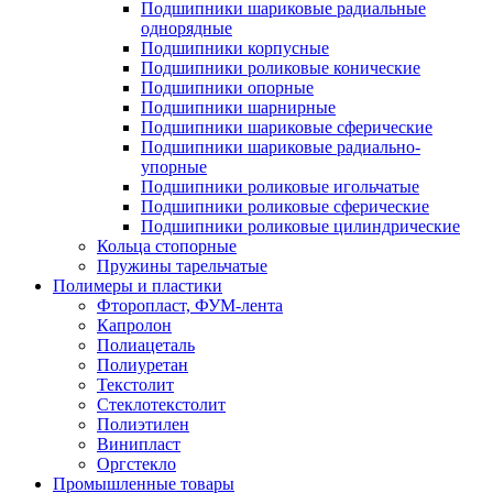
Подшипники шариковые радиальные
однорядные
Подшипники корпусные
Подшипники роликовые конические
Подшипники опорные
Подшипники шарнирные
Подшипники шариковые сферические
Подшипники шариковые радиально-
упорные
Подшипники роликовые игольчатые
Подшипники роликовые сферические
Подшипники роликовые цилиндрические
Кольца стопорные
Пружины тарельчатые
Полимеры и пластики
Фторопласт, ФУМ-лента
Капролон
Полиацеталь
Полиуретан
Текстолит
Стеклотекстолит
Полиэтилен
Винипласт
Оргстекло
Промышленные товары