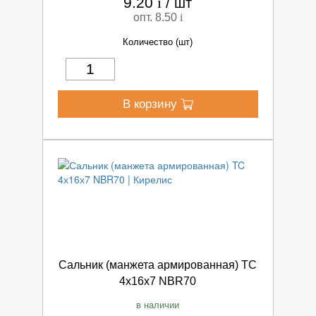
9.20
i
/
шт
опт. 8.50
i
Количество (шт)
В корзину
Сальник (манжета армированная) TC
4х16х7 NBR70
в наличии