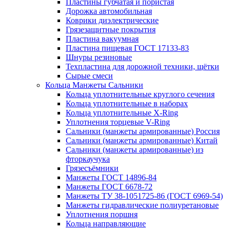
Пластины губчатая и пористая
Дорожка автомобильная
Коврики диэлектрические
Грязезащитные покрытия
Пластина вакуумная
Пластина пищевая ГОСТ 17133-83
Шнуры резиновые
Техпластина для дорожной техники, щётки
Сырые смеси
Кольца Манжеты Сальники
Кольца уплотнительные круглого сечения
Кольца уплотнительные в наборах
Кольца уплотнительные Х-Ring
Уплотнения торцевые V-Ring
Сальники (манжеты армированные) Россия
Сальники (манжеты армированные) Китай
Сальники (манжеты армированные) из
фторкаучука
Грязесъёмники
Манжеты ГОСТ 14896-84
Манжеты ГОСТ 6678-72
Манжеты ТУ 38-1051725-86 (ГОСТ 6969-54)
Манжеты гидравлические полиуретановые
Уплотнения поршня
Кольца направляющие