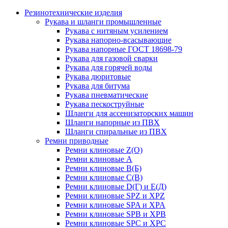
Резинотехнические изделия
Рукава и шланги промышленные
Рукава с нитяным усилением
Рукава напорно-всасывающие
Рукава напорные ГОСТ 18698-79
Рукава для газовой сварки
Рукава для горячей воды
Рукава дюритовые
Рукава для битума
Рукава пневматические
Рукава пескоструйные
Шланги для ассенизаторских машин
Шланги напорные из ПВХ
Шланги спиральные из ПВХ
Ремни приводные
Ремни клиновые Z(О)
Ремни клиновые А
Ремни клиновые В(Б)
Ремни клиновые С(В)
Ремни клиновые D(Г) и Е(Д)
Ремни клиновые SPZ и XPZ
Ремни клиновые SPA и XPA
Ремни клиновые SPB и XPB
Ремни клиновые SPC и XPC