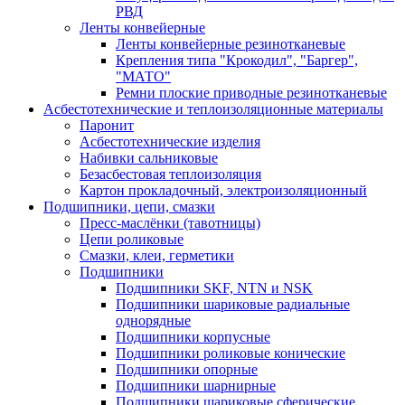
РВД
Ленты конвейерные
Ленты конвейерные резинотканевые
Крепления типа "Крокодил", "Баргер",
"МАТО"
Ремни плоские приводные резинотканевые
Асбестотехнические и теплоизоляционные материалы
Паронит
Асбестотехнические изделия
Набивки сальниковые
Безасбестовая теплоизоляция
Картон прокладочный, электроизоляционный
Подшипники, цепи, смазки
Пресс-маслёнки (тавотницы)
Цепи роликовые
Смазки, клеи, герметики
Подшипники
Подшипники SKF, NTN и NSK
Подшипники шариковые радиальные
однорядные
Подшипники корпусные
Подшипники роликовые конические
Подшипники опорные
Подшипники шарнирные
Подшипники шариковые сферические