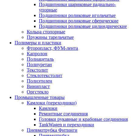
Подшипники шариковые радиально-
упорные
Подшипники роликовые игольчатые
Подшипники роликовые сферические
Подшипники роликовые цилиндрические
Кольца стопорные
Пружины тарельчатые
Полимеры и пластики
Фторопласт, ФУМ-лента
Капролон
Полиацеталь
Полиуретан
Текстолит
Стеклотекстолит
Полиэтилен
Винипласт
Оргстекло
Промышленные товары
Камлоки (переходники)
Камлоки
Ремонтные соединения
Головки рукавные и крабовые соединения
TankWagen и переходники
Пневмотрубка Фитинги
Пневмотрубка