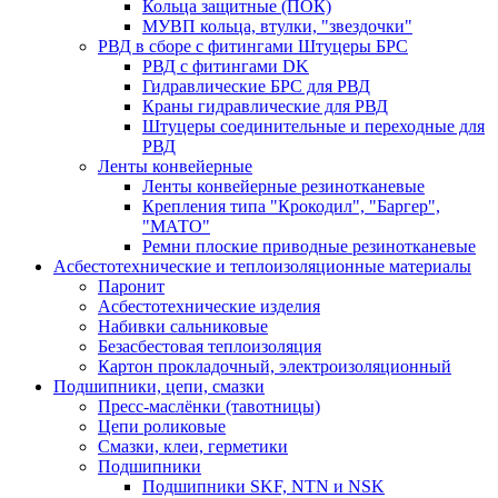
Кольца защитные (ПОК)
МУВП кольца, втулки, "звездочки"
РВД в сборе с фитингами Штуцеры БРС
РВД с фитингами DK
Гидравлические БРС для РВД
Краны гидравлические для РВД
Штуцеры соединительные и переходные для
РВД
Ленты конвейерные
Ленты конвейерные резинотканевые
Крепления типа "Крокодил", "Баргер",
"МАТО"
Ремни плоские приводные резинотканевые
Асбестотехнические и теплоизоляционные материалы
Паронит
Асбестотехнические изделия
Набивки сальниковые
Безасбестовая теплоизоляция
Картон прокладочный, электроизоляционный
Подшипники, цепи, смазки
Пресс-маслёнки (тавотницы)
Цепи роликовые
Смазки, клеи, герметики
Подшипники
Подшипники SKF, NTN и NSK