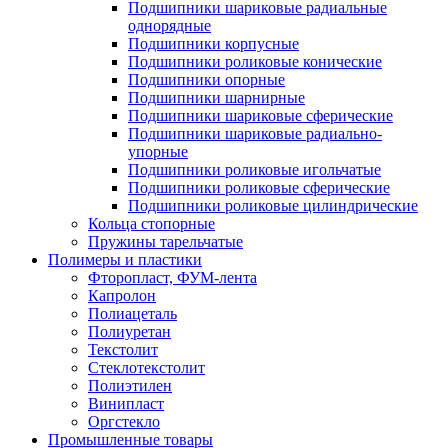
Подшипники шариковые радиальные
однорядные
Подшипники корпусные
Подшипники роликовые конические
Подшипники опорные
Подшипники шарнирные
Подшипники шариковые сферические
Подшипники шариковые радиально-
упорные
Подшипники роликовые игольчатые
Подшипники роликовые сферические
Подшипники роликовые цилиндрические
Кольца стопорные
Пружины тарельчатые
Полимеры и пластики
Фторопласт, ФУМ-лента
Капролон
Полиацеталь
Полиуретан
Текстолит
Стеклотекстолит
Полиэтилен
Винипласт
Оргстекло
Промышленные товары