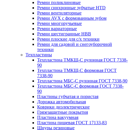
Ремни поликлиновые
Ремни синхронные зубчатые HTD
Ремни вентиляторные
Ремни AVX с формованным зубом
Ремни многоручьевые
Ремни вариаторные
Ремни шестигранные HBB
Ремни плоские для с/х техники
Ремни для садовой и снегоуборочной
техники
Техпластины
Техпластина ТМКЩ-С рулонная ГОСТ 7338-
90
Техпластина ТМКЩ-С формовая ГОСТ
7338-90
Техпластина МБС-С рулонная ГОСТ 7338-90
Техпластина МБС-С формовая ГОСТ 7338-
90
Пластины губчатая и пористая
Дорожка автомобильная
Коврики диэлектрические
Грязезащитные покрытия
Пластина вакуумная
Пластина пищевая ГОСТ 17133-83
Шнуры резиновые