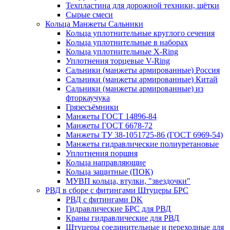
Техпластина для дорожной техники, щётки
Сырые смеси
Кольца Манжеты Сальники
Кольца уплотнительные круглого сечения
Кольца уплотнительные в наборах
Кольца уплотнительные Х-Ring
Уплотнения торцевые V-Ring
Сальники (манжеты армированные) Россия
Сальники (манжеты армированные) Китай
Сальники (манжеты армированные) из
фторкаучука
Грязесъёмники
Манжеты ГОСТ 14896-84
Манжеты ГОСТ 6678-72
Манжеты ТУ 38-1051725-86 (ГОСТ 6969-54)
Манжеты гидравлические полиуретановые
Уплотнения поршня
Кольца направляющие
Кольца защитные (ПОК)
МУВП кольца, втулки, "звездочки"
РВД в сборе с фитингами Штуцеры БРС
РВД с фитингами DK
Гидравлические БРС для РВД
Краны гидравлические для РВД
Штуцеры соединительные и переходные для