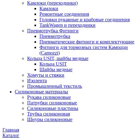
Камлоки (переходники)
Камлоки
Ремонтные соединения
Головки рукавные и крабовые соединения
TankWagen и переходники
Пневмотрубка Фитинги
Пневмотрубка
Пневматические фитинги и комплектующие
Фитинги для тормозных систем Камоцци
(Camozzi)
Кольца USIT, шайбы медные
Кольца USIT
Шайбы медные
Хомуты и стяжки
Изолента
Промышленный текстиль
Силиконовые материалы
Рукава силиконовые
Патрубки силиконовые
Силиконовые пластины
Трубка силиконовая
Шнуры силиконовые
Главная
Каталог