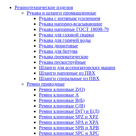
Резинотехнические изделия
Рукава и шланги промышленные
Рукава с нитяным усилением
Рукава напорно-всасывающие
Рукава напорные ГОСТ 18698-79
Рукава для газовой сварки
Рукава для горячей воды
Рукава дюритовые
Рукава для битума
Рукава пневматические
Рукава пескоструйные
Шланги для ассенизаторских машин
Шланги напорные из ПВХ
Шланги спиральные из ПВХ
Ремни приводные
Ремни клиновые Z(О)
Ремни клиновые А
Ремни клиновые В(Б)
Ремни клиновые С(В)
Ремни клиновые D(Г) и Е(Д)
Ремни клиновые SPZ и XPZ
Ремни клиновые SPA и XPA
Ремни клиновые SPB и XPB
Ремни клиновые SPC и XPC