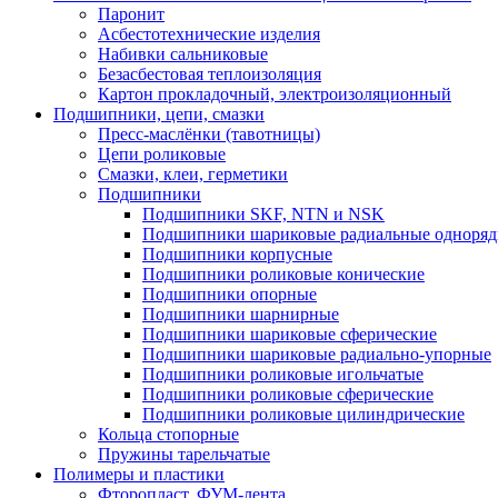
Паронит
Асбестотехнические изделия
Набивки сальниковые
Безасбестовая теплоизоляция
Картон прокладочный, электроизоляционный
Подшипники, цепи, смазки
Пресс-маслёнки (тавотницы)
Цепи роликовые
Смазки, клеи, герметики
Подшипники
Подшипники SKF, NTN и NSK
Подшипники шариковые радиальные одноря
Подшипники корпусные
Подшипники роликовые конические
Подшипники опорные
Подшипники шарнирные
Подшипники шариковые сферические
Подшипники шариковые радиально-упорные
Подшипники роликовые игольчатые
Подшипники роликовые сферические
Подшипники роликовые цилиндрические
Кольца стопорные
Пружины тарельчатые
Полимеры и пластики
Фторопласт, ФУМ-лента