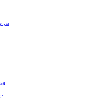
учука
РВД
О"