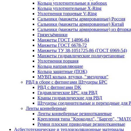
Кольца уплотнительные в наборах
Кольца уплотнительные Х-Ring
Уплотнения торцевые V-Ring
Сальники (манжеты армированные) Россия
Сальники (манжеты армированные) Китай
Сальники (манжеты армированные) из фторка
Грязесъёмники
Манжеты ГОСТ 14896-84
Манжеты ГОСТ 6678-72
Манжеты ТУ 38-1051725-86 (ГОСТ 6969-54)
Манжеты гидравлические полиуретановые
Уплотнения поршня
Кольца направляющие
Кольца защитные (ПОК)
МУВП кольца, втулки, "звездочки"
РВД в сборе с фитингами Штуцеры БРС
РВД с фитингами DK
Гидравлические БРС для РВД
Краны гидравлические для РВД
Штуцеры соединительные и переходные для 
Ленты конвейерные
Ленты конвейерные резинотканевые
Крепления типа "Крокодил", "Баргер", "МАТ
Ремни плоские приводные резинотканевые
Асбестотехнические и теплоизоляционные материалы