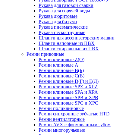
Рукава для газовой сварки
Рукава для горячей воды
Рукава дюритовые
Рукава для битума
Рукава пневматические
Рукава пескоструйные
Шланги для ассенизаторских машин
Шланги напорные из ПВХ
Шланги спиральные из ПВХ
Ремни приводные
Ремни клиновые Z(О)
Ремни клиновые А
Ремни клиновые В(Б)
Ремни клиновые С(В)
Ремни клиновые D(Г) и Е(Д)
Ремни клиновые SPZ и XPZ
Ремни клиновые SPA и XPA
Ремни клиновые SPB и XPB
Ремни клиновые SPC и XPC
Ремни поликлиновые
Ремни синхронные зубчатые HTD
Ремни вентиляторные
Ремни AVX с формованным зубом
Ремни многоручьевые