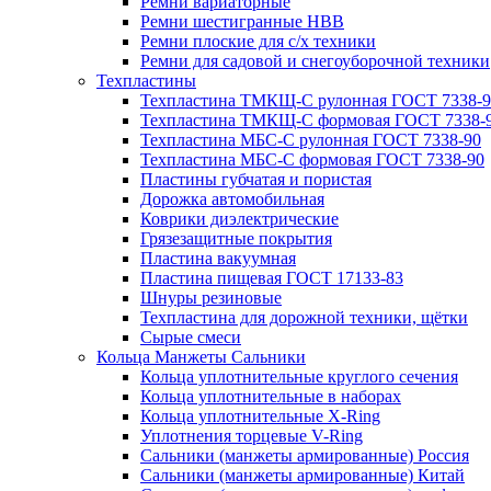
Ремни вариаторные
Ремни шестигранные HBB
Ремни плоские для с/х техники
Ремни для садовой и снегоуборочной техники
Техпластины
Техпластина ТМКЩ-С рулонная ГОСТ 7338-9
Техпластина ТМКЩ-С формовая ГОСТ 7338-
Техпластина МБС-С рулонная ГОСТ 7338-90
Техпластина МБС-С формовая ГОСТ 7338-90
Пластины губчатая и пористая
Дорожка автомобильная
Коврики диэлектрические
Грязезащитные покрытия
Пластина вакуумная
Пластина пищевая ГОСТ 17133-83
Шнуры резиновые
Техпластина для дорожной техники, щётки
Сырые смеси
Кольца Манжеты Сальники
Кольца уплотнительные круглого сечения
Кольца уплотнительные в наборах
Кольца уплотнительные Х-Ring
Уплотнения торцевые V-Ring
Сальники (манжеты армированные) Россия
Сальники (манжеты армированные) Китай