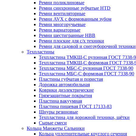
Ремни поликлиновые
Ремни синхронные зубчатые HTD
Ремни вентиляторные
Ремни AVX с формованным зубом
Ремни многоручьевые
Ремни вариаторные
Ремни шестигранные HBB
Ремни плоские для с/х техники
Ремни для садовой и снегоуборочной техники
Техпластины
Техпластина ТМКЩ-С рулонная ГОСТ 7338-9
Техпластина ТМКЩ-С формовая ГОСТ 7338-
Техпластина МБС-С рулонная ГОСТ 7338-90
Техпластина МБС-С формовая ГОСТ 7338-90
Пластины губчатая и пористая
Дорожка автомобильная
Коврики диэлектрические
Грязезащитные покрытия
Пластина вакуумная
Пластина пищевая ГОСТ 17133-83
Шнуры резиновые
Техпластина для дорожной техники, щётки
Сырые смеси
Кольца Манжеты Сальники
Кольца уплотнительные круглого сечения