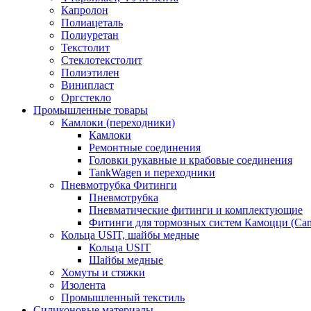
Капролон
Полиацеталь
Полиуретан
Текстолит
Стеклотекстолит
Полиэтилен
Винипласт
Оргстекло
Промышленные товары
Камлоки (переходники)
Камлоки
Ремонтные соединения
Головки рукавные и крабовые соединения
TankWagen и переходники
Пневмотрубка Фитинги
Пневмотрубка
Пневматические фитинги и комплектующие
Фитинги для тормозных систем Камоцци (Cam
Кольца USIT, шайбы медные
Кольца USIT
Шайбы медные
Хомуты и стяжки
Изолента
Промышленный текстиль
Силиконовые материалы