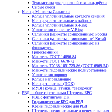
Техпластина для дорожной техники, щётки
Сырые смеси
Кольца Манжеты Сальники
Кольца уплотнительные круглого сечения
Кольца уплотнительные в наборах
Кольца уплотнительные Х-Ring
Уплотнения торцевые V-Ring
Сальники (манжеты армированные) Россия
Сальники (манжеты армированные) Китай
Сальники (манжеты армированные) из
фторкаучука
Грязесъёмники
Манжеты ГОСТ 14896-84
Манжеты ГОСТ 6678-72
Манжеты ТУ 38-1051725-86 (ГОСТ 6969-54)
Манжеты гидравлические полиуретановые
Уплотнения поршня
Кольца направляющие
Кольца защитные (ПОК)
МУВП кольца, втулки, "звездочки"
РВД в сборе с фитингами Штуцеры БРС
РВД с фитингами DK
Гидравлические БРС для РВД
Краны гидравлические для РВД
Штуцеры соединительные и переходные для