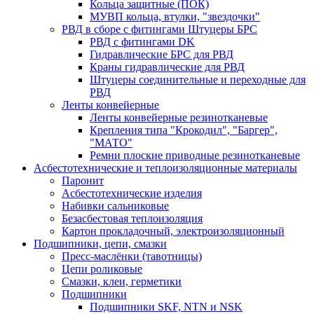
Кольца защитные (ПОК)
МУВП кольца, втулки, "звездочки"
РВД в сборе с фитингами Штуцеры БРС
РВД с фитингами DK
Гидравлические БРС для РВД
Краны гидравлические для РВД
Штуцеры соединительные и переходные для
РВД
Ленты конвейерные
Ленты конвейерные резинотканевые
Крепления типа "Крокодил", "Баргер",
"МАТО"
Ремни плоские приводные резинотканевые
Асбестотехнические и теплоизоляционные материалы
Паронит
Асбестотехнические изделия
Набивки сальниковые
Безасбестовая теплоизоляция
Картон прокладочный, электроизоляционный
Подшипники, цепи, смазки
Пресс-маслёнки (тавотницы)
Цепи роликовые
Смазки, клеи, герметики
Подшипники
Подшипники SKF, NTN и NSK