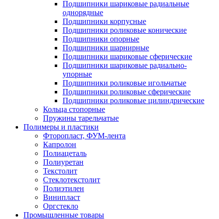
Подшипники шариковые радиальные
однорядные
Подшипники корпусные
Подшипники роликовые конические
Подшипники опорные
Подшипники шарнирные
Подшипники шариковые сферические
Подшипники шариковые радиально-
упорные
Подшипники роликовые игольчатые
Подшипники роликовые сферические
Подшипники роликовые цилиндрические
Кольца стопорные
Пружины тарельчатые
Полимеры и пластики
Фторопласт, ФУМ-лента
Капролон
Полиацеталь
Полиуретан
Текстолит
Стеклотекстолит
Полиэтилен
Винипласт
Оргстекло
Промышленные товары