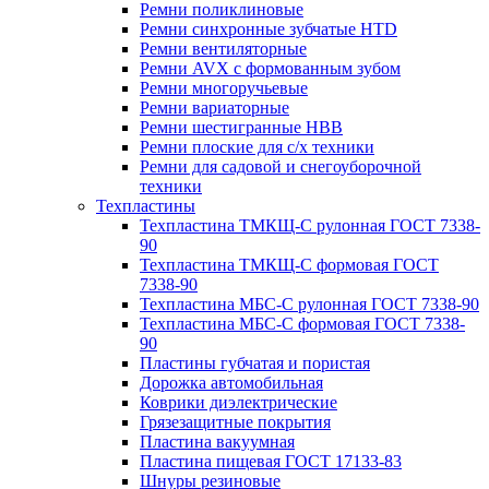
Ремни поликлиновые
Ремни синхронные зубчатые HTD
Ремни вентиляторные
Ремни AVX с формованным зубом
Ремни многоручьевые
Ремни вариаторные
Ремни шестигранные HBB
Ремни плоские для с/х техники
Ремни для садовой и снегоуборочной
техники
Техпластины
Техпластина ТМКЩ-С рулонная ГОСТ 7338-
90
Техпластина ТМКЩ-С формовая ГОСТ
7338-90
Техпластина МБС-С рулонная ГОСТ 7338-90
Техпластина МБС-С формовая ГОСТ 7338-
90
Пластины губчатая и пористая
Дорожка автомобильная
Коврики диэлектрические
Грязезащитные покрытия
Пластина вакуумная
Пластина пищевая ГОСТ 17133-83
Шнуры резиновые