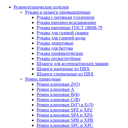
Резинотехнические изделия
Рукава и шланги промышленные
Рукава с нитяным усилением
Рукава напорно-всасывающие
Рукава напорные ГОСТ 18698-79
Рукава для газовой сварки
Рукава для горячей воды
Рукава дюритовые
Рукава для битума
Рукава пневматические
Рукава пескоструйные
Шланги для ассенизаторских машин
Шланги напорные из ПВХ
Шланги спиральные из ПВХ
Ремни приводные
Ремни клиновые Z(О)
Ремни клиновые А
Ремни клиновые В(Б)
Ремни клиновые С(В)
Ремни клиновые D(Г) и Е(Д)
Ремни клиновые SPZ и XPZ
Ремни клиновые SPA и XPA
Ремни клиновые SPB и XPB
Ремни клиновые SPC и XPC