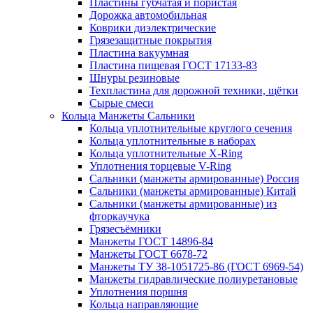
Пластины губчатая и пористая
Дорожка автомобильная
Коврики диэлектрические
Грязезащитные покрытия
Пластина вакуумная
Пластина пищевая ГОСТ 17133-83
Шнуры резиновые
Техпластина для дорожной техники, щётки
Сырые смеси
Кольца Манжеты Сальники
Кольца уплотнительные круглого сечения
Кольца уплотнительные в наборах
Кольца уплотнительные Х-Ring
Уплотнения торцевые V-Ring
Сальники (манжеты армированные) Россия
Сальники (манжеты армированные) Китай
Сальники (манжеты армированные) из
фторкаучука
Грязесъёмники
Манжеты ГОСТ 14896-84
Манжеты ГОСТ 6678-72
Манжеты ТУ 38-1051725-86 (ГОСТ 6969-54)
Манжеты гидравлические полиуретановые
Уплотнения поршня
Кольца направляющие