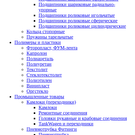
Подшипники шариковые радиально-
упорные
Подшипники роликовые игольчатые
Подшипники роликовые сферические
Подшипники роликовые цилиндрические
Кольца стопорные
Пружины тарельчатые
Полимеры и пластики
Фторопласт, ФУМ-лента
Капролон
Полиацеталь
Полиуретан
Текстолит
Стеклотекстолит
Полиэтилен
Винипласт
Оргстекло
Промышленные товары
Камлоки (переходники)
Камлоки
Ремонтные соединения
Головки рукавные и крабовые соединения
TankWagen и переходники
Пневмотрубка Фитинги
Пневмотрубка