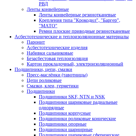
РВД
Ленты конвейерные
Ленты конвейерные резинотканевые
Крепления типа "Крокодил", "Баргер",
"МАТО"
Ремни плоские приводные резинотканевые
Асбестотехнические и теплоизоляционные материалы
Паронит
Асбестотехнические изделия
Набивки сальниковые
Безасбестовая теплоизоляция
Картон прокладочный, электроизоляционный
Подшипники, цепи, смазки
Пресс-маслёнки (тавотницы)
Цепи роликовые
Смазки, клеи, герметики
Подшипники
Подшипники SKF, NTN и NSK
Подшипники шариковые радиальные
однорядные
Подшипники корпусные
Подшипники роликовые конические
Подшипники опорные
Подшипники шарнирные
Подшипники шариковые сферические