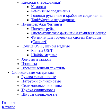
Камлоки (переходники)
Камлоки
Ремонтные соединения
Головки рукавные и крабовые соединения
TankWagen и переходники
Пневмотрубка Фитинги
Пневмотрубка
Пневматические фитинги и комплектующие
Фитинги для тормозных систем Камоцци
(Camozzi)
Кольца USIT, шайбы медные
Кольца USIT
Шайбы медные
Хомуты и стяжки
Изолента
Промышленный текстиль
Силиконовые материалы
Рукава силиконовые
Патрубки силиконовые
Силиконовые пластины
Трубка силиконовая
Шнуры силиконовые
Главная
Каталог