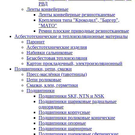
РВД
Ленты конвейерные
Ленты конвейерные резинотканевые
Крепления типа "Крокодил", "Баргер",
"МАТО"
Ремни плоские приводные резинотканевые
Асбестотехнические и теплоизоляционные материалы
Паронит
Асбестотехнические изделия
Набивки сальниковые
Безасбестовая теплоизоляция
Картон прокладочный, электроизоляционный
Подшипники, цепи, смазки
Пресс-маслёнки (тавотницы)
Цепи роликовые
Смазки, клеи, герметики
Подшипники
Подшипники SKF, NTN и NSK
Подшипники шариковые радиальные
однорядные
Подшипники корпусные
Подшипники роликовые конические
Подшипники опорные
Подшипники шарнирные
Подшипники шариковые сферические