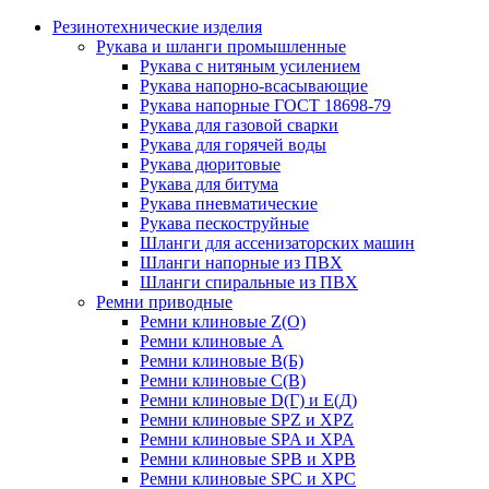
Резинотехнические изделия
Рукава и шланги промышленные
Рукава с нитяным усилением
Рукава напорно-всасывающие
Рукава напорные ГОСТ 18698-79
Рукава для газовой сварки
Рукава для горячей воды
Рукава дюритовые
Рукава для битума
Рукава пневматические
Рукава пескоструйные
Шланги для ассенизаторских машин
Шланги напорные из ПВХ
Шланги спиральные из ПВХ
Ремни приводные
Ремни клиновые Z(О)
Ремни клиновые А
Ремни клиновые В(Б)
Ремни клиновые С(В)
Ремни клиновые D(Г) и Е(Д)
Ремни клиновые SPZ и XPZ
Ремни клиновые SPA и XPA
Ремни клиновые SPB и XPB
Ремни клиновые SPC и XPC