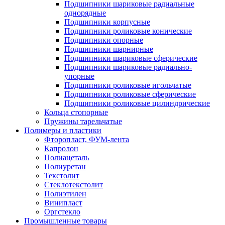
Подшипники шариковые радиальные
однорядные
Подшипники корпусные
Подшипники роликовые конические
Подшипники опорные
Подшипники шарнирные
Подшипники шариковые сферические
Подшипники шариковые радиально-
упорные
Подшипники роликовые игольчатые
Подшипники роликовые сферические
Подшипники роликовые цилиндрические
Кольца стопорные
Пружины тарельчатые
Полимеры и пластики
Фторопласт, ФУМ-лента
Капролон
Полиацеталь
Полиуретан
Текстолит
Стеклотекстолит
Полиэтилен
Винипласт
Оргстекло
Промышленные товары