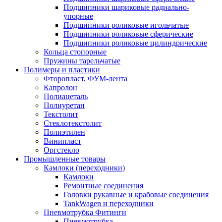
Подшипники шариковые радиально-
упорные
Подшипники роликовые игольчатые
Подшипники роликовые сферические
Подшипники роликовые цилиндрические
Кольца стопорные
Пружины тарельчатые
Полимеры и пластики
Фторопласт, ФУМ-лента
Капролон
Полиацеталь
Полиуретан
Текстолит
Стеклотекстолит
Полиэтилен
Винипласт
Оргстекло
Промышленные товары
Камлоки (переходники)
Камлоки
Ремонтные соединения
Головки рукавные и крабовые соединения
TankWagen и переходники
Пневмотрубка Фитинги
Пневмотрубка