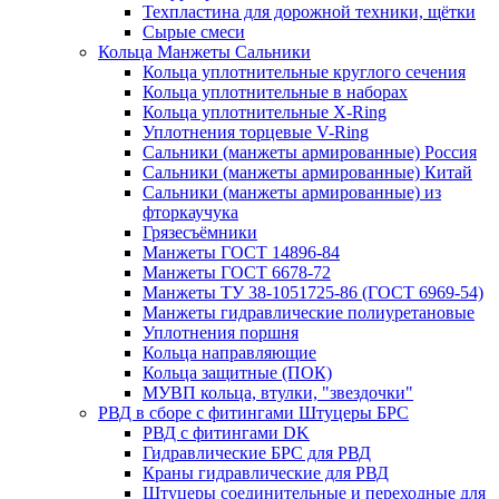
Техпластина для дорожной техники, щётки
Сырые смеси
Кольца Манжеты Сальники
Кольца уплотнительные круглого сечения
Кольца уплотнительные в наборах
Кольца уплотнительные Х-Ring
Уплотнения торцевые V-Ring
Сальники (манжеты армированные) Россия
Сальники (манжеты армированные) Китай
Сальники (манжеты армированные) из
фторкаучука
Грязесъёмники
Манжеты ГОСТ 14896-84
Манжеты ГОСТ 6678-72
Манжеты ТУ 38-1051725-86 (ГОСТ 6969-54)
Манжеты гидравлические полиуретановые
Уплотнения поршня
Кольца направляющие
Кольца защитные (ПОК)
МУВП кольца, втулки, "звездочки"
РВД в сборе с фитингами Штуцеры БРС
РВД с фитингами DK
Гидравлические БРС для РВД
Краны гидравлические для РВД
Штуцеры соединительные и переходные для