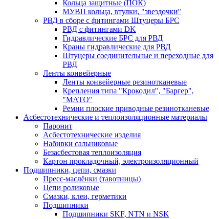
Кольца защитные (ПОК)
МУВП кольца, втулки, "звездочки"
РВД в сборе с фитингами Штуцеры БРС
РВД с фитингами DK
Гидравлические БРС для РВД
Краны гидравлические для РВД
Штуцеры соединительные и переходные для
РВД
Ленты конвейерные
Ленты конвейерные резинотканевые
Крепления типа "Крокодил", "Баргер",
"МАТО"
Ремни плоские приводные резинотканевые
Асбестотехнические и теплоизоляционные материалы
Паронит
Асбестотехнические изделия
Набивки сальниковые
Безасбестовая теплоизоляция
Картон прокладочный, электроизоляционный
Подшипники, цепи, смазки
Пресс-маслёнки (тавотницы)
Цепи роликовые
Смазки, клеи, герметики
Подшипники
Подшипники SKF, NTN и NSK