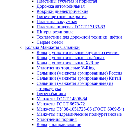
Пластины губчатая и пористая
Дорожка автомобильная
Коврики диэлектрические
Грязезащитные покрытия
Пластина вакуумная
Пластина пищевая ГОСТ 17133-83
Шнуры резиновые
Техпластина для дорожной техники, щётки
Сырые смеси
Кольца Манжеты Сальники
Кольца уплотнительные круглого сечения
Кольца уплотнительные в наборах
Кольца уплотнительные Х-Ring
Уплотнения торцевые V-Ring
Сальники (манжеты армированные) Россия
Сальники (манжеты армированные) Китай
Сальники (манжеты армированные) из
фторкаучука
Грязесъёмники
Манжеты ГОСТ 14896-84
Манжеты ГОСТ 6678-72
Манжеты ТУ 38-1051725-86 (ГОСТ 6969-54)
Манжеты гидравлические полиуретановые
Уплотнения поршня
Кольца направляющие