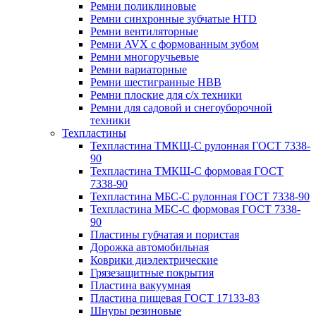
Ремни поликлиновые
Ремни синхронные зубчатые HTD
Ремни вентиляторные
Ремни AVX с формованным зубом
Ремни многоручьевые
Ремни вариаторные
Ремни шестигранные HBB
Ремни плоские для с/х техники
Ремни для садовой и снегоуборочной
техники
Техпластины
Техпластина ТМКЩ-С рулонная ГОСТ 7338-
90
Техпластина ТМКЩ-С формовая ГОСТ
7338-90
Техпластина МБС-С рулонная ГОСТ 7338-90
Техпластина МБС-С формовая ГОСТ 7338-
90
Пластины губчатая и пористая
Дорожка автомобильная
Коврики диэлектрические
Грязезащитные покрытия
Пластина вакуумная
Пластина пищевая ГОСТ 17133-83
Шнуры резиновые