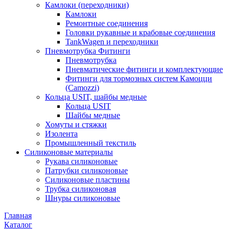
Камлоки (переходники)
Камлоки
Ремонтные соединения
Головки рукавные и крабовые соединения
TankWagen и переходники
Пневмотрубка Фитинги
Пневмотрубка
Пневматические фитинги и комплектующие
Фитинги для тормозных систем Камоцци
(Camozzi)
Кольца USIT, шайбы медные
Кольца USIT
Шайбы медные
Хомуты и стяжки
Изолента
Промышленный текстиль
Силиконовые материалы
Рукава силиконовые
Патрубки силиконовые
Силиконовые пластины
Трубка силиконовая
Шнуры силиконовые
Главная
Каталог