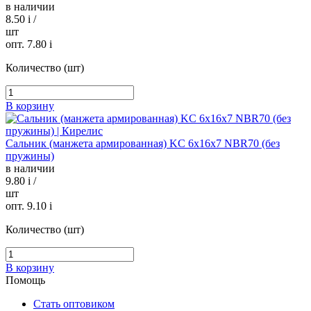
в наличии
8.50
i
/
шт
опт. 7.80
i
Количество (шт)
В корзину
Сальник (манжета армированная) KC 6х16х7 NBR70 (без
пружины)
в наличии
9.80
i
/
шт
опт. 9.10
i
Количество (шт)
В корзину
Помощь
Стать оптовиком