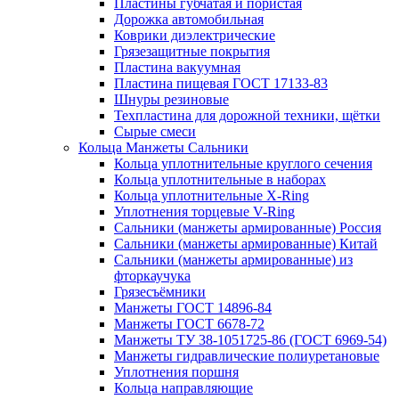
Пластины губчатая и пористая
Дорожка автомобильная
Коврики диэлектрические
Грязезащитные покрытия
Пластина вакуумная
Пластина пищевая ГОСТ 17133-83
Шнуры резиновые
Техпластина для дорожной техники, щётки
Сырые смеси
Кольца Манжеты Сальники
Кольца уплотнительные круглого сечения
Кольца уплотнительные в наборах
Кольца уплотнительные Х-Ring
Уплотнения торцевые V-Ring
Сальники (манжеты армированные) Россия
Сальники (манжеты армированные) Китай
Сальники (манжеты армированные) из
фторкаучука
Грязесъёмники
Манжеты ГОСТ 14896-84
Манжеты ГОСТ 6678-72
Манжеты ТУ 38-1051725-86 (ГОСТ 6969-54)
Манжеты гидравлические полиуретановые
Уплотнения поршня
Кольца направляющие