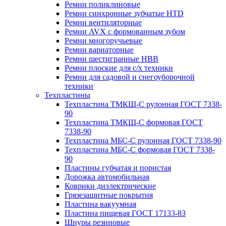
Ремни поликлиновые
Ремни синхронные зубчатые HTD
Ремни вентиляторные
Ремни AVX с формованным зубом
Ремни многоручьевые
Ремни вариаторные
Ремни шестигранные HBB
Ремни плоские для с/х техники
Ремни для садовой и снегоуборочной
техники
Техпластины
Техпластина ТМКЩ-С рулонная ГОСТ 7338-
90
Техпластина ТМКЩ-С формовая ГОСТ
7338-90
Техпластина МБС-С рулонная ГОСТ 7338-90
Техпластина МБС-С формовая ГОСТ 7338-
90
Пластины губчатая и пористая
Дорожка автомобильная
Коврики диэлектрические
Грязезащитные покрытия
Пластина вакуумная
Пластина пищевая ГОСТ 17133-83
Шнуры резиновые