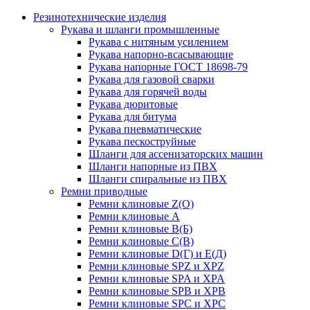
Резинотехнические изделия
Рукава и шланги промышленные
Рукава с нитяным усилением
Рукава напорно-всасывающие
Рукава напорные ГОСТ 18698-79
Рукава для газовой сварки
Рукава для горячей воды
Рукава дюритовые
Рукава для битума
Рукава пневматические
Рукава пескоструйные
Шланги для ассенизаторских машин
Шланги напорные из ПВХ
Шланги спиральные из ПВХ
Ремни приводные
Ремни клиновые Z(О)
Ремни клиновые А
Ремни клиновые В(Б)
Ремни клиновые С(В)
Ремни клиновые D(Г) и Е(Д)
Ремни клиновые SPZ и XPZ
Ремни клиновые SPA и XPA
Ремни клиновые SPB и XPB
Ремни клиновые SPC и XPC