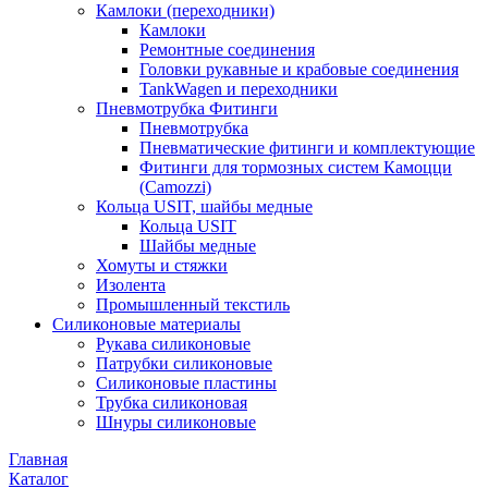
Камлоки (переходники)
Камлоки
Ремонтные соединения
Головки рукавные и крабовые соединения
TankWagen и переходники
Пневмотрубка Фитинги
Пневмотрубка
Пневматические фитинги и комплектующие
Фитинги для тормозных систем Камоцци
(Camozzi)
Кольца USIT, шайбы медные
Кольца USIT
Шайбы медные
Хомуты и стяжки
Изолента
Промышленный текстиль
Силиконовые материалы
Рукава силиконовые
Патрубки силиконовые
Силиконовые пластины
Трубка силиконовая
Шнуры силиконовые
Главная
Каталог