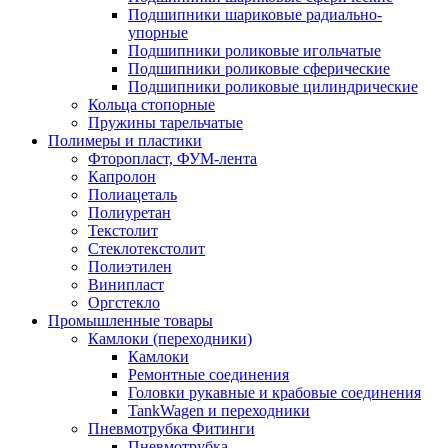
Подшипники шариковые радиально-
упорные
Подшипники роликовые игольчатые
Подшипники роликовые сферические
Подшипники роликовые цилиндрические
Кольца стопорные
Пружины тарельчатые
Полимеры и пластики
Фторопласт, ФУМ-лента
Капролон
Полиацеталь
Полиуретан
Текстолит
Стеклотекстолит
Полиэтилен
Винипласт
Оргстекло
Промышленные товары
Камлоки (переходники)
Камлоки
Ремонтные соединения
Головки рукавные и крабовые соединения
TankWagen и переходники
Пневмотрубка Фитинги
Пневмотрубка