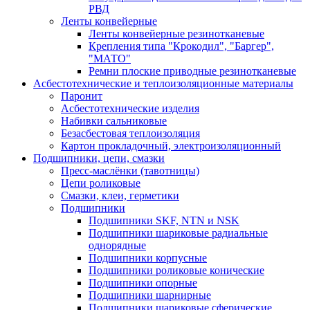
РВД
Ленты конвейерные
Ленты конвейерные резинотканевые
Крепления типа "Крокодил", "Баргер",
"МАТО"
Ремни плоские приводные резинотканевые
Асбестотехнические и теплоизоляционные материалы
Паронит
Асбестотехнические изделия
Набивки сальниковые
Безасбестовая теплоизоляция
Картон прокладочный, электроизоляционный
Подшипники, цепи, смазки
Пресс-маслёнки (тавотницы)
Цепи роликовые
Смазки, клеи, герметики
Подшипники
Подшипники SKF, NTN и NSK
Подшипники шариковые радиальные
однорядные
Подшипники корпусные
Подшипники роликовые конические
Подшипники опорные
Подшипники шарнирные
Подшипники шариковые сферические