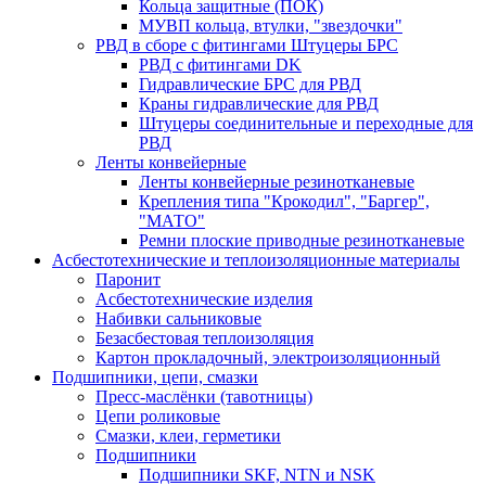
Кольца защитные (ПОК)
МУВП кольца, втулки, "звездочки"
РВД в сборе с фитингами Штуцеры БРС
РВД с фитингами DK
Гидравлические БРС для РВД
Краны гидравлические для РВД
Штуцеры соединительные и переходные для
РВД
Ленты конвейерные
Ленты конвейерные резинотканевые
Крепления типа "Крокодил", "Баргер",
"МАТО"
Ремни плоские приводные резинотканевые
Асбестотехнические и теплоизоляционные материалы
Паронит
Асбестотехнические изделия
Набивки сальниковые
Безасбестовая теплоизоляция
Картон прокладочный, электроизоляционный
Подшипники, цепи, смазки
Пресс-маслёнки (тавотницы)
Цепи роликовые
Смазки, клеи, герметики
Подшипники
Подшипники SKF, NTN и NSK