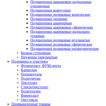
Подшипники шариковые радиальные
однорядные
Подшипники корпусные
Подшипники роликовые конические
Подшипники опорные
Подшипники шарнирные
Подшипники шариковые сферические
Подшипники шариковые радиально-
упорные
Подшипники роликовые игольчатые
Подшипники роликовые сферические
Подшипники роликовые цилиндрические
Кольца стопорные
Пружины тарельчатые
Полимеры и пластики
Фторопласт, ФУМ-лента
Капролон
Полиацеталь
Полиуретан
Текстолит
Стеклотекстолит
Полиэтилен
Винипласт
Оргстекло
Промышленные товары