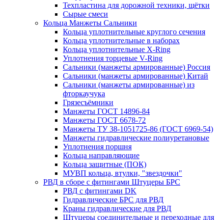
Техпластина для дорожной техники, щётки
Сырые смеси
Кольца Манжеты Сальники
Кольца уплотнительные круглого сечения
Кольца уплотнительные в наборах
Кольца уплотнительные Х-Ring
Уплотнения торцевые V-Ring
Сальники (манжеты армированные) Россия
Сальники (манжеты армированные) Китай
Сальники (манжеты армированные) из
фторкаучука
Грязесъёмники
Манжеты ГОСТ 14896-84
Манжеты ГОСТ 6678-72
Манжеты ТУ 38-1051725-86 (ГОСТ 6969-54)
Манжеты гидравлические полиуретановые
Уплотнения поршня
Кольца направляющие
Кольца защитные (ПОК)
МУВП кольца, втулки, "звездочки"
РВД в сборе с фитингами Штуцеры БРС
РВД с фитингами DK
Гидравлические БРС для РВД
Краны гидравлические для РВД
Штуцеры соединительные и переходные для