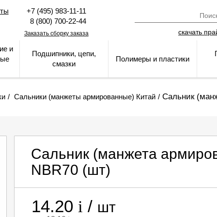
кты
+7 (495) 983-11-11
8 (800) 700-22-44
скачать пра
Заказать сборку заказа
ие и
Подшипники, цепи,
ные
Полимеры и пластики
смазки
Сальник (ман
ки
Сальники (манжеты армированные) Китай
Сальник (манжета армиров
NBR70
(шт)
14.20
/
i
шт