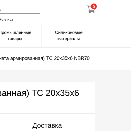
0
йс-лист
Промышленные
Силиконовые
товары
материалы
жета армированная) TC 20х35х6 NBR70
анная) TC 20х35х6
Доставка