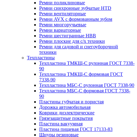
Ремни поликлиновые
Ремни синхронные зубчатые HTD
Ремни вентиляторные
Ремни AVX с формованным зубом
Ремни многоручьевые
Ремни вариаторные
Ремни шестигранные HBB
Ремни плоские для с/х техники
Ремни для садовой и снегоуборочной
техники
Техпластины
Техпластина ТМКЩ-С рулонная ГОСТ 7338-
90
Техпластина ТМКЩ-С формовая ГОСТ
7338-90
Техпластина МБС-С рулонная ГОСТ 7338-90
Техпластина МБС-С формовая ГОСТ 7338-
90
Пластины губчатая и пористая
Дорожка автомобильная
Коврики диэлектрические
Грязезащитные покрытия
Пластина вакуумная
Пластина пищевая ГОСТ 17133-83
Шнуры резиновые