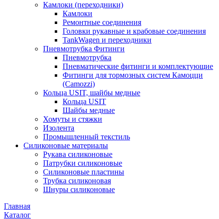
Камлоки (переходники)
Камлоки
Ремонтные соединения
Головки рукавные и крабовые соединения
TankWagen и переходники
Пневмотрубка Фитинги
Пневмотрубка
Пневматические фитинги и комплектующие
Фитинги для тормозных систем Камоцци
(Camozzi)
Кольца USIT, шайбы медные
Кольца USIT
Шайбы медные
Хомуты и стяжки
Изолента
Промышленный текстиль
Силиконовые материалы
Рукава силиконовые
Патрубки силиконовые
Силиконовые пластины
Трубка силиконовая
Шнуры силиконовые
Главная
Каталог