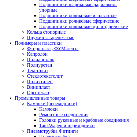
Подшипники шариковые радиально-
упорные
Подшипники роликовые игольчатые
Подшипники роликовые сферические
Подшипники роликовые цилиндрические
Кольца стопорные
Пружины тарельчатые
Полимеры и пластики
Фторопласт, ФУМ-лента
Капролон
Полиацеталь
Полиуретан
Текстолит
Стеклотекстолит
Полиэтилен
Винипласт
Оргстекло
Промышленные товары
Камлоки (переходники)
Камлоки
Ремонтные соединения
Головки рукавные и крабовые соединения
TankWagen и переходники
Пневмотрубка Фитинги
Пневмотрубка