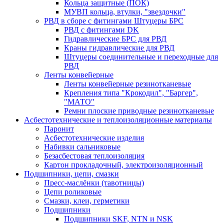
Кольца защитные (ПОК)
МУВП кольца, втулки, "звездочки"
РВД в сборе с фитингами Штуцеры БРС
РВД с фитингами DK
Гидравлические БРС для РВД
Краны гидравлические для РВД
Штуцеры соединительные и переходные для
РВД
Ленты конвейерные
Ленты конвейерные резинотканевые
Крепления типа "Крокодил", "Баргер",
"МАТО"
Ремни плоские приводные резинотканевые
Асбестотехнические и теплоизоляционные материалы
Паронит
Асбестотехнические изделия
Набивки сальниковые
Безасбестовая теплоизоляция
Картон прокладочный, электроизоляционный
Подшипники, цепи, смазки
Пресс-маслёнки (тавотницы)
Цепи роликовые
Смазки, клеи, герметики
Подшипники
Подшипники SKF, NTN и NSK