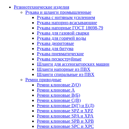
Резинотехнические изделия
Рукава и шланги промышленные
Рукава с нитяным усилением
Рукава напорно-всасывающие
Рукава напорные ГОСТ 18698-79
Рукава для газовой сварки
Рукава для горячей воды
Рукава дюритовые
Рукава для битума
Рукава пневматические
Рукава пескоструйные
Шланги для ассенизаторских машин
Шланги напорные из ПВХ
Шланги спиральные из ПВХ
Ремни приводные
Ремни клиновые Z(О)
Ремни клиновые А
Ремни клиновые В(Б)
Ремни клиновые С(В)
Ремни клиновые D(Г) и Е(Д)
Ремни клиновые SPZ и XPZ
Ремни клиновые SPA и XPA
Ремни клиновые SPB и XPB
Ремни клиновые SPC и XPC