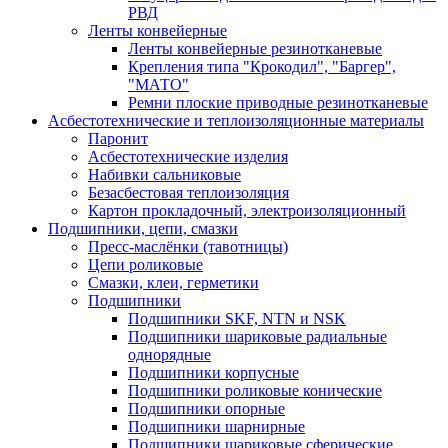
РВД
Ленты конвейерные
Ленты конвейерные резинотканевые
Крепления типа "Крокодил", "Баргер",
"МАТО"
Ремни плоские приводные резинотканевые
Асбестотехнические и теплоизоляционные материалы
Паронит
Асбестотехнические изделия
Набивки сальниковые
Безасбестовая теплоизоляция
Картон прокладочный, электроизоляционный
Подшипники, цепи, смазки
Пресс-маслёнки (тавотницы)
Цепи роликовые
Смазки, клеи, герметики
Подшипники
Подшипники SKF, NTN и NSK
Подшипники шариковые радиальные
однорядные
Подшипники корпусные
Подшипники роликовые конические
Подшипники опорные
Подшипники шарнирные
Подшипники шариковые сферические