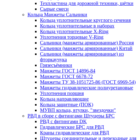
Техпластина для дорожной техники, щётки
Сырые смеси
Кольца Манжеты Сальники
Кольца уплотнительные круглого сечения
Кольца уплотнительные в наборах
Кольца уплотнительные Х-Ring
Уплотнения торцевые V-Ring
Сальники (манжеты армированные) Россия
Сальники (манжеты армированные) Китай
Сальники (манжеты армированные) из
фторкаучука
Грязесъёмники
Манжеты ГОСТ 14896-84
Манжеты ГОСТ 6678-72
Манжеты ТУ 38-1051725-86 (ГОСТ 6969-54)
Манжеты гидравлические полиуретановые
Уплотнения поршня
Кольца направляющие
Кольца защитные (ПОК)
МУВП кольца, втулки, "звездочки"
РВД в сборе с фитингами Штуцеры БРС
РВД с фитингами DK
Гидравлические БРС для РВД
Краны гидравлические для РВД
Штуцеры соединительные и переходные для