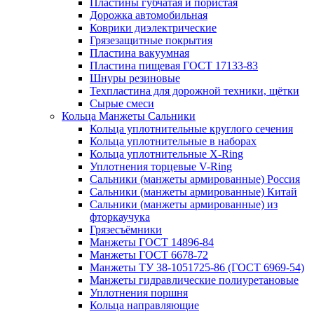
Пластины губчатая и пористая
Дорожка автомобильная
Коврики диэлектрические
Грязезащитные покрытия
Пластина вакуумная
Пластина пищевая ГОСТ 17133-83
Шнуры резиновые
Техпластина для дорожной техники, щётки
Сырые смеси
Кольца Манжеты Сальники
Кольца уплотнительные круглого сечения
Кольца уплотнительные в наборах
Кольца уплотнительные Х-Ring
Уплотнения торцевые V-Ring
Сальники (манжеты армированные) Россия
Сальники (манжеты армированные) Китай
Сальники (манжеты армированные) из
фторкаучука
Грязесъёмники
Манжеты ГОСТ 14896-84
Манжеты ГОСТ 6678-72
Манжеты ТУ 38-1051725-86 (ГОСТ 6969-54)
Манжеты гидравлические полиуретановые
Уплотнения поршня
Кольца направляющие