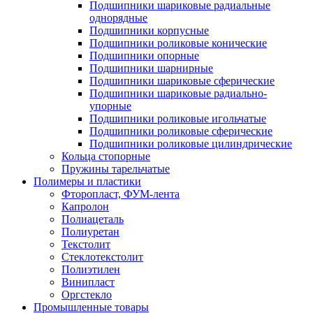
Подшипники шариковые радиальные
однорядные
Подшипники корпусные
Подшипники роликовые конические
Подшипники опорные
Подшипники шарнирные
Подшипники шариковые сферические
Подшипники шариковые радиально-
упорные
Подшипники роликовые игольчатые
Подшипники роликовые сферические
Подшипники роликовые цилиндрические
Кольца стопорные
Пружины тарельчатые
Полимеры и пластики
Фторопласт, ФУМ-лента
Капролон
Полиацеталь
Полиуретан
Текстолит
Стеклотекстолит
Полиэтилен
Винипласт
Оргстекло
Промышленные товары