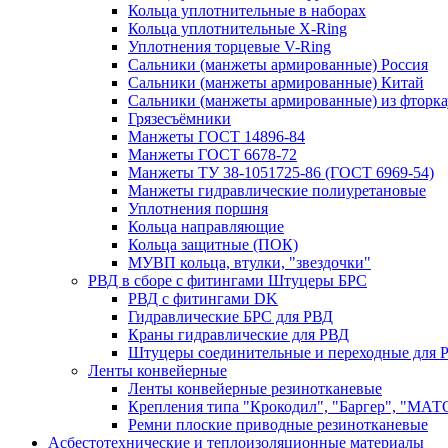
Кольца уплотнительные в наборах
Кольца уплотнительные Х-Ring
Уплотнения торцевые V-Ring
Сальники (манжеты армированные) Россия
Сальники (манжеты армированные) Китай
Сальники (манжеты армированные) из фторка
Грязесъёмники
Манжеты ГОСТ 14896-84
Манжеты ГОСТ 6678-72
Манжеты ТУ 38-1051725-86 (ГОСТ 6969-54)
Манжеты гидравлические полиуретановые
Уплотнения поршня
Кольца направляющие
Кольца защитные (ПОК)
МУВП кольца, втулки, "звездочки"
РВД в сборе с фитингами Штуцеры БРС
РВД с фитингами DK
Гидравлические БРС для РВД
Краны гидравлические для РВД
Штуцеры соединительные и переходные для 
Ленты конвейерные
Ленты конвейерные резинотканевые
Крепления типа "Крокодил", "Баргер", "МАТ
Ремни плоские приводные резинотканевые
Асбестотехнические и теплоизоляционные материалы