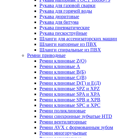
Рукава для газовой сварки
Рукава для горячей воды
Рукава дюритовые
Рукава для битума
Рукава пневматические
Рукава пескоструйные
Шланги для ассенизаторских машин
Шланги напорные из ПВХ
Шланги спиральные из ПВХ
Ремни приводные
Ремни клиновые Z(О)
Ремни клиновые А
Ремни клиновые В(Б)
Ремни клиновые С(В)
Ремни клиновые D(Г) и Е(Д)
Ремни клиновые SPZ и XPZ
Ремни клиновые SPA и XPA
Ремни клиновые SPB и XPB
Ремни клиновые SPC и XPC
Ремни поликлиновые
Ремни синхронные зубчатые HTD
Ремни вентиляторные
Ремни AVX с формованным зубом
Ремни многоручьевые