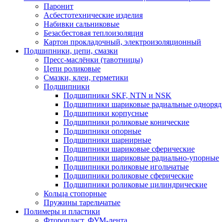
Паронит
Асбестотехнические изделия
Набивки сальниковые
Безасбестовая теплоизоляция
Картон прокладочный, электроизоляционный
Подшипники, цепи, смазки
Пресс-маслёнки (тавотницы)
Цепи роликовые
Смазки, клеи, герметики
Подшипники
Подшипники SKF, NTN и NSK
Подшипники шариковые радиальные одноря
Подшипники корпусные
Подшипники роликовые конические
Подшипники опорные
Подшипники шарнирные
Подшипники шариковые сферические
Подшипники шариковые радиально-упорные
Подшипники роликовые игольчатые
Подшипники роликовые сферические
Подшипники роликовые цилиндрические
Кольца стопорные
Пружины тарельчатые
Полимеры и пластики
Фторопласт, ФУМ-лента