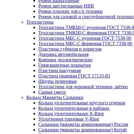
Ремни вариаторные
Ремни шестигранные HBB
Ремни плоские для с/х техники
Ремни для садовой и снегоуборочной техники
Техпластины
Техпластина ТМКЩ-С рулонная ГОСТ 7338-9
Техпластина ТМКЩ-С формовая ГОСТ 7338-
Техпластина МБС-С рулонная ГОСТ 7338-90
Техпластина МБС-С формовая ГОСТ 7338-90
Пластины губчатая и пористая
Дорожка автомобильная
Коврики диэлектрические
Грязезащитные покрытия
Пластина вакуумная
Пластина пищевая ГОСТ 17133-83
Шнуры резиновые
Техпластина для дорожной техники, щётки
Сырые смеси
Кольца Манжеты Сальники
Кольца уплотнительные круглого сечения
Кольца уплотнительные в наборах
Кольца уплотнительные Х-Ring
Уплотнения торцевые V-Ring
Сальники (манжеты армированные) Россия
Сальники (манжеты армированные) Китай