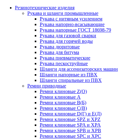
Резинотехнические изделия
Рукава и шланги промышленные
Рукава с нитяным усилением
Рукава напорно-всасывающие
Рукава напорные ГОСТ 18698-79
Рукава для газовой сварки
Рукава для горячей воды
Рукава дюритовые
Рукава для битума
Рукава пневматические
Рукава пескоструйные
Шланги для ассенизаторских машин
Шланги напорные из ПВХ
Шланги спиральные из ПВХ
Ремни приводные
Ремни клиновые Z(О)
Ремни клиновые А
Ремни клиновые В(Б)
Ремни клиновые С(В)
Ремни клиновые D(Г) и Е(Д)
Ремни клиновые SPZ и XPZ
Ремни клиновые SPA и XPA
Ремни клиновые SPB и XPB
Ремни клиновые SPC и XPC