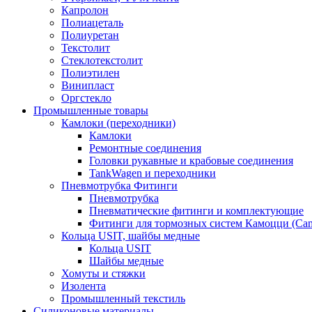
Капролон
Полиацеталь
Полиуретан
Текстолит
Стеклотекстолит
Полиэтилен
Винипласт
Оргстекло
Промышленные товары
Камлоки (переходники)
Камлоки
Ремонтные соединения
Головки рукавные и крабовые соединения
TankWagen и переходники
Пневмотрубка Фитинги
Пневмотрубка
Пневматические фитинги и комплектующие
Фитинги для тормозных систем Камоцци (Cam
Кольца USIT, шайбы медные
Кольца USIT
Шайбы медные
Хомуты и стяжки
Изолента
Промышленный текстиль
Силиконовые материалы