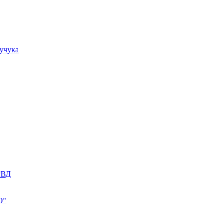
учука
РВД
О"