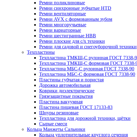
Ремни поликлиновые
Ремни синхронные зубчатые HTD
Ремни вентиляторные
Ремни AVX с формованным зубом
Ремни многоручьевые
Ремни вариаторные
Ремни шестигранные HBB
Ремни плоские для с/х техники
Ремни для садовой и снегоуборочной техники
Техпластины
Техпластина ТМКЩ-С рулонная ГОСТ 7338-9
Техпластина ТМКЩ-С формовая ГОСТ 7338-
Техпластина МБС-С рулонная ГОСТ 7338-90
Техпластина МБС-С формовая ГОСТ 7338-90
Пластины губчатая и пористая
Дорожка автомобильная
Коврики диэлектрические
Грязезащитные покрытия
Пластина вакуумная
Пластина пищевая ГОСТ 17133-83
Шнуры резиновые
Техпластина для дорожной техники, щётки
Сырые смеси
Кольца Манжеты Сальники
Кольца уплотнительные круглого сечения