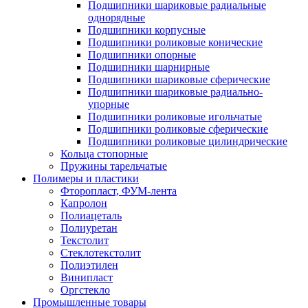
Подшипники шариковые радиальные
однорядные
Подшипники корпусные
Подшипники роликовые конические
Подшипники опорные
Подшипники шарнирные
Подшипники шариковые сферические
Подшипники шариковые радиально-
упорные
Подшипники роликовые игольчатые
Подшипники роликовые сферические
Подшипники роликовые цилиндрические
Кольца стопорные
Пружины тарельчатые
Полимеры и пластики
Фторопласт, ФУМ-лента
Капролон
Полиацеталь
Полиуретан
Текстолит
Стеклотекстолит
Полиэтилен
Винипласт
Оргстекло
Промышленные товары