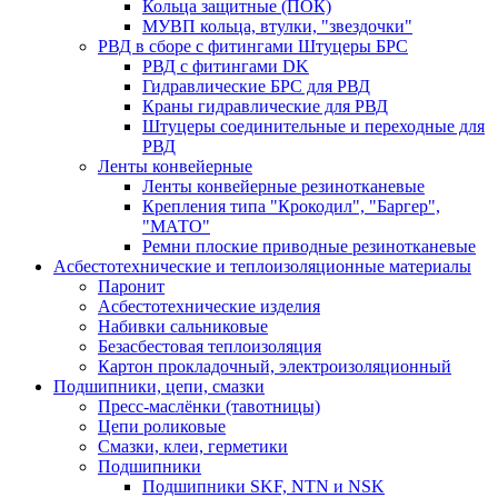
Кольца защитные (ПОК)
МУВП кольца, втулки, "звездочки"
РВД в сборе с фитингами Штуцеры БРС
РВД с фитингами DK
Гидравлические БРС для РВД
Краны гидравлические для РВД
Штуцеры соединительные и переходные для
РВД
Ленты конвейерные
Ленты конвейерные резинотканевые
Крепления типа "Крокодил", "Баргер",
"МАТО"
Ремни плоские приводные резинотканевые
Асбестотехнические и теплоизоляционные материалы
Паронит
Асбестотехнические изделия
Набивки сальниковые
Безасбестовая теплоизоляция
Картон прокладочный, электроизоляционный
Подшипники, цепи, смазки
Пресс-маслёнки (тавотницы)
Цепи роликовые
Смазки, клеи, герметики
Подшипники
Подшипники SKF, NTN и NSK