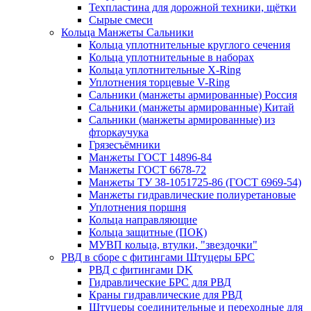
Техпластина для дорожной техники, щётки
Сырые смеси
Кольца Манжеты Сальники
Кольца уплотнительные круглого сечения
Кольца уплотнительные в наборах
Кольца уплотнительные Х-Ring
Уплотнения торцевые V-Ring
Сальники (манжеты армированные) Россия
Сальники (манжеты армированные) Китай
Сальники (манжеты армированные) из
фторкаучука
Грязесъёмники
Манжеты ГОСТ 14896-84
Манжеты ГОСТ 6678-72
Манжеты ТУ 38-1051725-86 (ГОСТ 6969-54)
Манжеты гидравлические полиуретановые
Уплотнения поршня
Кольца направляющие
Кольца защитные (ПОК)
МУВП кольца, втулки, "звездочки"
РВД в сборе с фитингами Штуцеры БРС
РВД с фитингами DK
Гидравлические БРС для РВД
Краны гидравлические для РВД
Штуцеры соединительные и переходные для