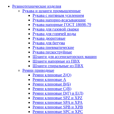
Резинотехнические изделия
Рукава и шланги промышленные
Рукава с нитяным усилением
Рукава напорно-всасывающие
Рукава напорные ГОСТ 18698-79
Рукава для газовой сварки
Рукава для горячей воды
Рукава дюритовые
Рукава для битума
Рукава пневматические
Рукава пескоструйные
Шланги для ассенизаторских машин
Шланги напорные из ПВХ
Шланги спиральные из ПВХ
Ремни приводные
Ремни клиновые Z(О)
Ремни клиновые А
Ремни клиновые В(Б)
Ремни клиновые С(В)
Ремни клиновые D(Г) и Е(Д)
Ремни клиновые SPZ и XPZ
Ремни клиновые SPA и XPA
Ремни клиновые SPB и XPB
Ремни клиновые SPC и XPC