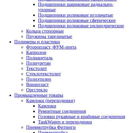
Подшипники шариковые радиально-
упорные
Подшипники роликовые игольчатые
Подшипники роликовые сферические
Подшипники роликовые цилиндрические
Кольца стопорные
Пружины тарельчатые
Полимеры и пластики
Фторопласт, ФУМ-лента
Капролон
Полиацеталь
Полиуретан
Текстолит
Стеклотекстолит
Полиэтилен
Винипласт
Оргстекло
Промышленные товары
Камлоки (переходники)
Камлоки
Ремонтные соединения
Головки рукавные и крабовые соединения
TankWagen и переходники
Пневмотрубка Фитинги
Пневмотрубка