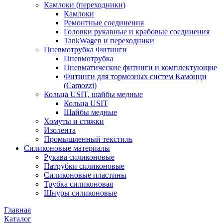
Камлоки (переходники)
Камлоки
Ремонтные соединения
Головки рукавные и крабовые соединения
TankWagen и переходники
Пневмотрубка Фитинги
Пневмотрубка
Пневматические фитинги и комплектующие
Фитинги для тормозных систем Камоцци
(Camozzi)
Кольца USIT, шайбы медные
Кольца USIT
Шайбы медные
Хомуты и стяжки
Изолента
Промышленный текстиль
Силиконовые материалы
Рукава силиконовые
Патрубки силиконовые
Силиконовые пластины
Трубка силиконовая
Шнуры силиконовые
Главная
Каталог