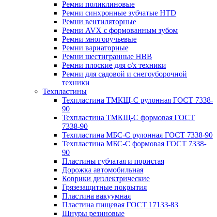
Ремни поликлиновые
Ремни синхронные зубчатые HTD
Ремни вентиляторные
Ремни AVX с формованным зубом
Ремни многоручьевые
Ремни вариаторные
Ремни шестигранные HBB
Ремни плоские для с/х техники
Ремни для садовой и снегоуборочной
техники
Техпластины
Техпластина ТМКЩ-С рулонная ГОСТ 7338-
90
Техпластина ТМКЩ-С формовая ГОСТ
7338-90
Техпластина МБС-С рулонная ГОСТ 7338-90
Техпластина МБС-С формовая ГОСТ 7338-
90
Пластины губчатая и пористая
Дорожка автомобильная
Коврики диэлектрические
Грязезащитные покрытия
Пластина вакуумная
Пластина пищевая ГОСТ 17133-83
Шнуры резиновые