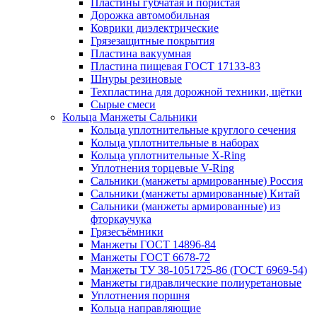
Пластины губчатая и пористая
Дорожка автомобильная
Коврики диэлектрические
Грязезащитные покрытия
Пластина вакуумная
Пластина пищевая ГОСТ 17133-83
Шнуры резиновые
Техпластина для дорожной техники, щётки
Сырые смеси
Кольца Манжеты Сальники
Кольца уплотнительные круглого сечения
Кольца уплотнительные в наборах
Кольца уплотнительные Х-Ring
Уплотнения торцевые V-Ring
Сальники (манжеты армированные) Россия
Сальники (манжеты армированные) Китай
Сальники (манжеты армированные) из
фторкаучука
Грязесъёмники
Манжеты ГОСТ 14896-84
Манжеты ГОСТ 6678-72
Манжеты ТУ 38-1051725-86 (ГОСТ 6969-54)
Манжеты гидравлические полиуретановые
Уплотнения поршня
Кольца направляющие