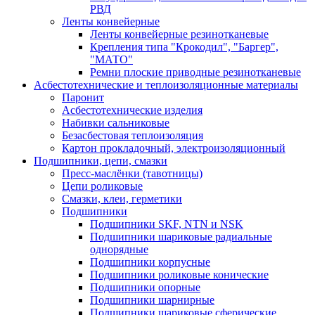
РВД
Ленты конвейерные
Ленты конвейерные резинотканевые
Крепления типа "Крокодил", "Баргер",
"МАТО"
Ремни плоские приводные резинотканевые
Асбестотехнические и теплоизоляционные материалы
Паронит
Асбестотехнические изделия
Набивки сальниковые
Безасбестовая теплоизоляция
Картон прокладочный, электроизоляционный
Подшипники, цепи, смазки
Пресс-маслёнки (тавотницы)
Цепи роликовые
Смазки, клеи, герметики
Подшипники
Подшипники SKF, NTN и NSK
Подшипники шариковые радиальные
однорядные
Подшипники корпусные
Подшипники роликовые конические
Подшипники опорные
Подшипники шарнирные
Подшипники шариковые сферические